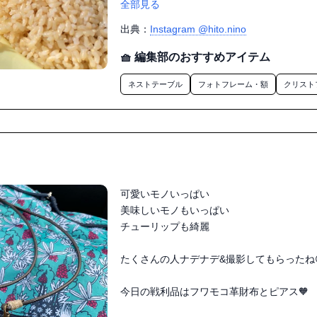
全部見る
出典：
Instagram @hito.nino
🧺 編集部のおすすめアイテム
ネストテーブル
フォトフレーム・額
クリスト
可愛いモノいっぱい

美味しいモノもいっぱい

チューリップも綺麗

たくさんの人ナデナデ&撮影してもらったね😆
今日の戦利品はフワモコ革財布とピアス🧡
