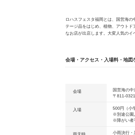
ロハスフェスタ福岡とは、国営海の
テージ品をはじめ、植物、アウトド
なお店が出店します。大変人気のイ
会場・アクセス・入場料・地図
国営海の中
会場
〒811-03
500円（
入場
※別途公園
※障がい者
小雨決行・
雨天時