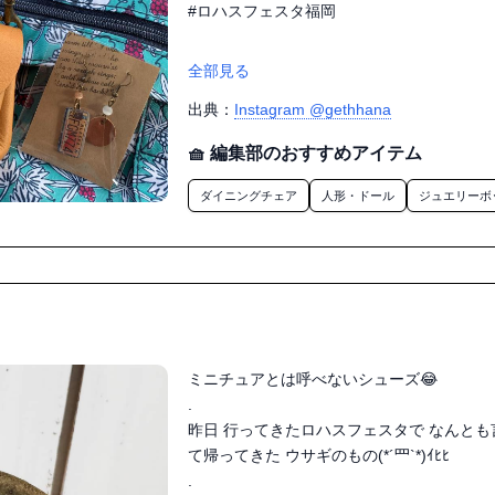
#ロハスフェスタ福岡

全部見る
出典：
Instagram @gethhana
🧺 編集部のおすすめアイテム
ダイニングチェア
人形・ドール
ジュエリーボ
ミニチュアとは呼べないシューズ😂

.

昨日 行ってきたロハスフェスタで なんと
て帰ってきた ウサギのもの(*´罒`*)ｲﾋﾋ

.
