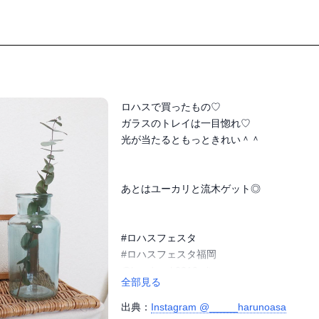
ロハスで買ったもの♡﻿

ガラスのトレイは一目惚れ♡﻿

光が当たるともっときれい＾＾﻿

あとはユーカリと流木ゲット◎﻿

#ロハスフェスタ﻿

#ロハスフェスタ福岡﻿

@handwork0310mito﻿

全部見る
@moreflower87

出典：
Instagram @_____harunoasa