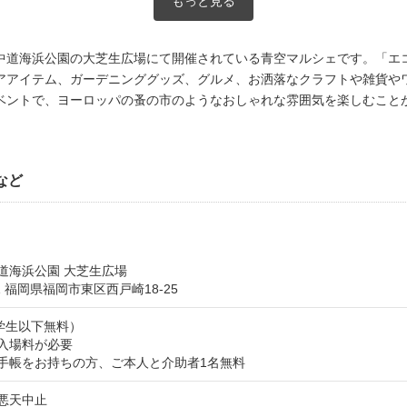
もっと見る
中道海浜公園の大芝生広場にて開催されている青空マルシェです。「エ
アアイテム、ガーデニンググッズ、グルメ、お洒落なクラフトや雑貨や
ベントで、ヨーロッパの蚤の市のようなおしゃれな雰囲気を楽しむこと
など
道海浜公園 大芝生広場
21 福岡県福岡市東区西戸崎18-25
小学生以下無料）
入場料が必要
手帳をお持ちの方、ご本人と介助者1名無料
悪天中止