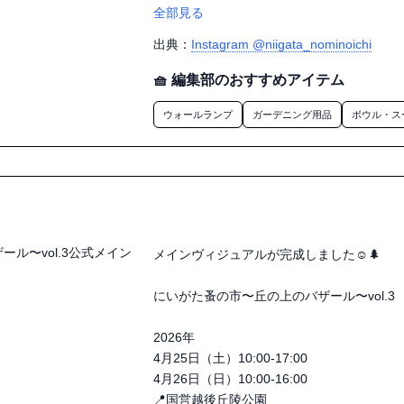
全部見る
全国から、素敵なお店が集まります。

出典：
Instagram @niigata_nominoichi
まだ見ぬ“好き”に出会える時間を。

🧺 編集部のおすすめアイテム
朝から来る？

ウォールランプ
ガーデニング用品
ボウル・ス
それとも二日間楽しむ？

きっと、

今までで一番たのしい蚤の市になる。

にいがた蚤の市

国営越後丘陵公園

メインヴィジュアルが完成しました☺️🌲

春の新潟で、あなたを待ってます☺️

にいがた蚤の市〜丘の上のバザール〜vol.3

————————————————————
2026年

にいがた蚤の市〜丘の上のバザール〜vol.3

4月25日（土）10:00-17:00

4月26日（日）10:00-16:00

2026年

📍国営越後丘陵公園
