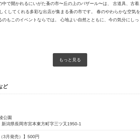
の中で開かれるにいがた蚤の市〜丘の上のバザール〜は、 古道具、古着
しくしてくれる多彩な出店が集まる蚤の市です。 春のやわらかな空気を
るのもこのイベントならでは。 心地よい自然とともに、今の気分にしっ
もっと見る
など
陵公園
082 新潟県長岡市宮本東方町字三ツ又1950-1
（3月発売）】500円