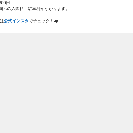
00円
園への入園料・駐車料がかかります。
報は
公式インスタ
でチェック！☁