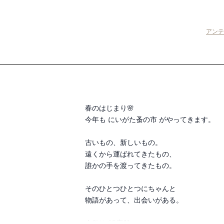
アンテ
春のはじまり🌸

今年も にいがた蚤の市 がやってきます。

古いもの、新しいもの。

遠くから運ばれてきたもの、

誰かの手を渡ってきたもの。

そのひとつひとつにちゃんと

物語があって、出会いがある。

今年は 85店舗。
