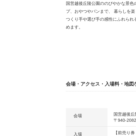
国営越後丘陵公園ののびやかな景色
プ、おやつやパンまで、 暮らしを楽
つくり手や選び手の感性にふれられ
めます。
会場・アクセス・入場料・地図
国営越後丘
会場
〒940-2
【前売り券
入場