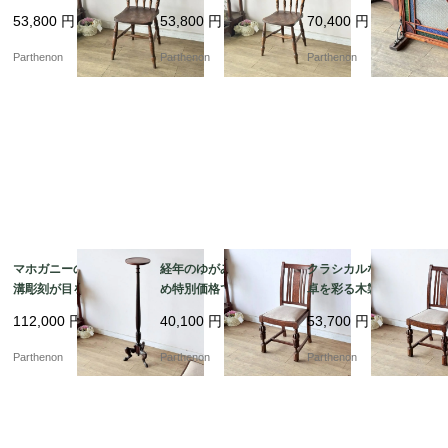
ラシカルなダイニング
クラシカルな椅子。美
美しい幾何学デザイ
53,800
円
53,800
円
70,400
円
チェア。美しい挽き物
しい旋盤加工のスポン
ン。色鮮やかなテクス
加工の背もたれが目を
ドルが映える木製キッ
チャガラスが彩る、木
Parthenon
Parthenon
Parthenon
惹く、木製カントリー
チンチェア【c313-1】
枠付きステンドグラス
チェア【c313-2】
パネル【4478】
マホガニーの美しい縦
経年のゆがみがあるた
クラシカルな書斎や食
溝彫刻が目を惹く、空
め特別価格でのご案
卓を彩る木製椅子。優
間を優雅に彩るスリム
内。バルボスレッグが
美なバルボスレッグが
112,000
円
40,100
円
53,700
円
なフォルムの花台・ラ
映えるオーク材ダイニ
目を引くオーク材ダイ
ンプスタンド【fo15
ングチェア【ds57-2】
ニングチェア【ds57-
Parthenon
Parthenon
Parthenon
1】
1】