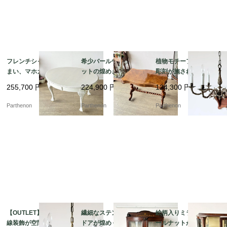
フレンチシャビーな佇
希少バールウォールナ
植物モチーフの精密な
まい、マホガニーのエ
ットの煌めき。美しい
彫刻が施された気品溢
クステンション・ダイ
波型天板とツイストレ
れる吊り下げ照明。優
255,700
円
224,900
円
124,300
円
ニングテーブル【t32
ッグのセンターテーブ
美な曲線を描く真鍮製6
4】
ル【t329】
灯シャンデリア【sy44
Parthenon
Parthenon
Parthenon
5】
【OUTLET】優雅な曲
繊細なステンドグラス
絵柄入りミラーとウォ
線装飾が空間を華やか
ドアが煌めく、気品漂
ールナットが美しいア