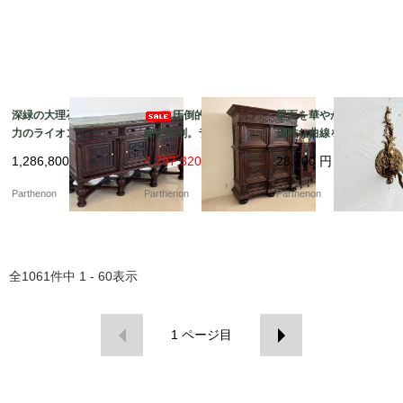
深緑の大理石天板と迫
圧倒的な風格と
壁面を華やかに彩る、
力のライオン彫刻。重
細密彫刻。ライオンが
優雅な曲線を描く真鍮
厚な佇まいで空間を彩
守る重厚な佇まいの大
製の1灯式ウォールラン
1,286,800
円
4,297,320 円
28,700
円
る大型サイドボード【d
型キャビネット【ds23
プ【2059】
s23-10】
-11】
Parthenon
Parthenon
Parthenon
全
1061
件中
1 - 60
表示
1
ページ目