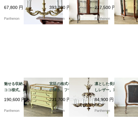
に彩るペンダント照
うマホガニーガラスキ
ンティーク・ガラスキ
67,800
円
393,300
円
217,500
円
明。クラシカルな雰囲
ャビネット【k107】
ャビネット（飾り棚）
気を演出する5灯シャン
【k150】
Parthenon
Parthenon
Parthenon
デリア【sy447】
魅せる収納と優美なロ
宮廷の格式を纏う10灯
凛とした長尾鳥の型押
ココ様式。ピスタチオ
の輝き。フランスアン
しレザー。19世紀末フ
グリーンの引き出し式
ティークの重厚な真鍮
レンチアンティークの
190,600
円
231,700
円
84,900
円
ガラスショーケース付
製大型クリスタルシャ
木製ファイアースクリ
き 3段チェスト【fo25
ンデリア【sy468】
ーン【8555】
Parthenon
Parthenon
Parthenon
5】