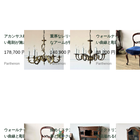
アカンサス模様の美し
重厚なレリーフと優美
ウォールナットの美し
い彫刻が施されたブラ
なアームが描く気品。
い曲線と彫刻が目を惹
ス照明。クラシカルな
クラシカルな真鍮の輝
く、空間を優雅に彩る
178,700
円
140,900
円
88,200
円
空間を演出する6灯式シ
きが空間を魅了する8灯
気品あるバルーンチェ
ャンデリア【sy393】
式シャンデリア【sy46
ア【c237-2】
Parthenon
Parthenon
Parthenon
6】
ウォールナットの美し
煌めくステンドグラス
ヴィクトリア朝後期の
い曲線と彫刻が目を惹
扉とオークの味わいが
気品溢れる佇まいのツ