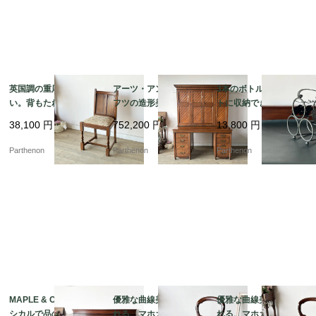
英国調の重厚な佇ま
アーツ・アンド・クラ
3本のボトルをコンパク
い。背もたれの彫刻が
フツの造形美が光る、
トに収納できる卓上ボ
美しいオーク材ダイニ
名門Sopwith & Co社製
トルホルダー。葡萄の
38,100
円
752,200
円
13,800
円
ングチェア【2228】
の大型オークプレジデ
装飾が美しいアイアン
ントデスク【d67】
製ワインラック【8529
Parthenon
Parthenon
Parthenon
-6】
MAPLE & Co社製 クラ
優雅な曲線美に魅了さ
優雅な曲線美に魅了さ
シカルで品のある佇ま
れる、マホガニーアン
れる、マホガニーアン