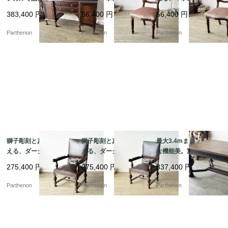
いのマホガニーサイド
ティークバルーンチェ
ティークバルーンチェ
383,400
円
56,400
円
56,400
円
ボード【s72】
ア 張替え済み【c347
ア 張替え済み【c347
-2】
-1】
Parthenon
Parthenon
Parthenon
獅子彫刻と真鍮鋲が映
獅子彫刻と真鍮鋲が映
最大3.4mまで拡張可能
える、ダークブラウン
える、ダークブラウン
な機能美。重厚なバル
本革張りの重厚なクラ
本革張りの重厚なクラ
ボスレッグとライオン
275,400
円
275,400
円
837,400
円
シックアームチェア【d
シックアームチェア【d
彫刻が目を引くエクス
s23-7】
s23-8】
テンションテーブル【d
Parthenon
Parthenon
Parthenon
s23-9】