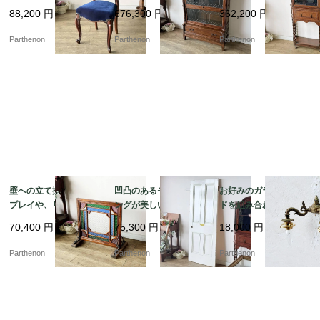
く、空間を優雅に彩る
魅力のスタッキングブ
イストレッグ・ガラス
88,200
円
676,300
円
362,200
円
気品あるバルーンチェ
ックケース【k184】
キャビネット【k108】
ア【c237-1】
Parthenon
Parthenon
Parthenon
壁への立て掛けディス
凹凸のあるモールディ
お好みのガラスシェー
プレイや、リノベーシ
ングが美しい現状渡し
ドを組み合わせて楽し
ョンの造作装飾パーツ
の建具。シャビーホワ
める灯具。重厚なダイ
70,400
円
75,300
円
18,000
円
に。色鮮やかな型板ガ
イトの4パネル木製ペイ
キャスト製の2灯式ウォ
ラスが光に煌めく木製
ントドア【6697】
ールランプ【51766】
Parthenon
Parthenon
Parthenon
パネル【2271】