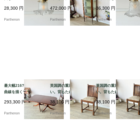
なリブ紋様が光を拡散
の空気を今に伝えるデ
ーランド装飾が浮かび
28,300
円
472,000
円
36,300
円
するフロストガラス・
ィスプレイキャビネッ
上がるフロストガラ
ペンダントランプ【ls2
ト【9526】
ス・ペンダントランプ
Parthenon
Parthenon
Parthenon
16-6】
【ls216-4】
最大幅216?p！優美な
英国調の重厚な佇ま
英国調の重厚な佇ま
曲線を描くツインペデ
い。背もたれの彫刻が
い。背もたれの彫刻が
スタル脚とオーバル型
美しいオーク材ダイニ
美しいオーク材ダイニ
293,300
円
38,100
円
38,100
円
の伸長式ダイニングテ
ングチェア【2230】
ングチェア【2229】
ーブル【t327】
Parthenon
Parthenon
Parthenon