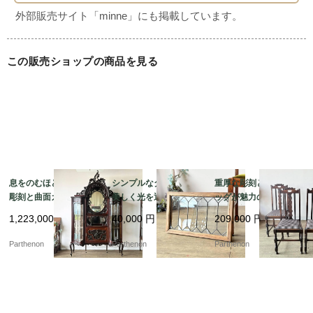
この販売ショップの商品を見る
息をのむほどの繊細な
シンプルなダイヤ柄が
重厚な彫刻とボビンレ
彫刻と曲面ガラスが美
美しく光を通すステン
ッグが魅力のオーク製
しいマホガニー製シフ
ドグラス。施工や飾り
ダイニングチェア4脚セ
1,223,000
円
40,000
円
209,000
円
ォニア。華やかな存在
に便利な木製フレーム
ット。張り替え済みで
感を放つミラー付きキ
付き。【51625-1】
快適な座り心地。【c3
Parthenon
Parthenon
Parthenon
ャビネット【k182】
25】