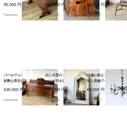
ークの木目を楽しむコ
風大型キャビネット。
る空間を演出するヴィ
90,000
円
465,000
円
51,000
円
ーヒーテーブル【t32
空間を圧倒的な気品で
ンテージ調の木製ウィ
0】
彩るガラス扉付きのカ
ンザーチェア【c349】
Parthenon
Parthenon
Parthenon
ップボード。【k207】
バールウォルナットの
白い大型ロココ調フレ
白磁に映える青い花模
妖艶な杢目が目を惹
ームが目を惹く、空間
様と真鍮アームのコン
く、空間を優雅に彩る
を優雅に彩るアンティ
トラスト。爽やかな気
538,000
円
197,000
円
69,000
円
チッペンデール様式の
ーク調の大型スタンド
品を漂わせる陶器製5灯
サイドボード【ds43-
ミラー【fo244】
式シャンデリア【sy47
Parthenon
Parthenon
Parthenon
2】
6】