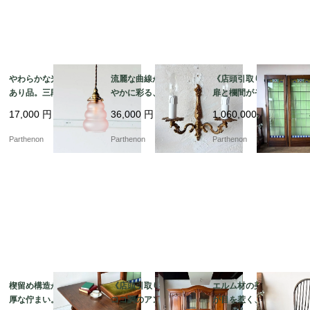
やわらかな光を灯す訳
流麗な曲線が壁面を華
《店頭引取り限定》3枚
あり品。三段フォルム
やかに彩る、金色の装
扉と欄間がそろう希少
が愛らしいピンクガラ
飾が優雅に映える2灯式
な建具。花文様のステ
17,000
円
36,000
円
1,060,000
円
スのペンダントライト
ウォールランプ【222
ンドグラスを彩る大型
【8520-4】
7】
ドアセット【03433】
Parthenon
Parthenon
Parthenon
楔留め構造が映える重
《店頭引取り限定》ロ
エルム材の美しい木目
厚な佇まい。力強いオ
ココ調のアンティーク
が目を惹く、温かみあ