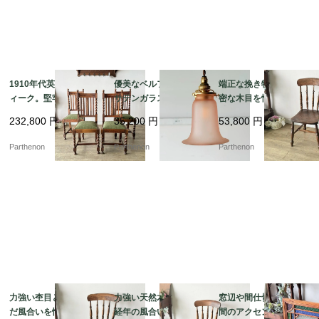
1910年代英国製アンテ
優美なベルフラワー型
端正な挽き物細工と緻
ィーク。堅牢なオーク
サテンガラスシェー
密な木目を愉しむ、ク
無垢材のツイストダイ
ド。温かみのあるピン
ラシカルな椅子。深み
232,800
円
35,200
円
53,800
円
ニングチェア4脚セット
クが空間を彩るペンダ
のある重厚な色艶が空
【c326】
ントライト【ls216-7】
間を引き締める、木製
Parthenon
Parthenon
Parthenon
キッチンチェア【c313
-3】
力強い杢目と時を刻ん
力強い天然木の木目と
窓辺や間仕切りに、空
だ風合いを愉しむ、ク
経年の風合いを愉しむ
間のアクセントとなる