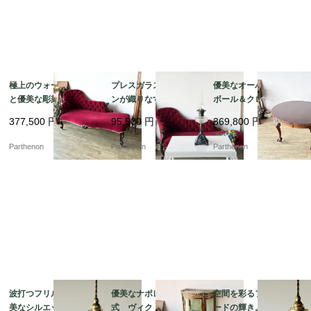
極上のウォールナット
プレスガラスとアイア
優美なオーバル天板と
と優美な彫刻の芸術。1
ンが織りなす重厚な佇
ボール＆クロウ脚のエ
9世紀末の風格を纏うア
まい。元オイルランプ
クステンションテーブ
377,500
円
95,500
円
369,800
円
ンティーク・シェーズ
の趣を残したスタンド
ル 緻密な彫刻が施され
ロング（ソファ）【c3
ランプ【03430】
た格調高い佇まい【t32
Parthenon
Parthenon
Parthenon
34】
6】
波打つフリルが描く優
優美なナポレオン3世様
空間を彩るフリルシェ
美なシルエット。繊細
式 ヴィクトリア時代
ードの輝き。優美なガ