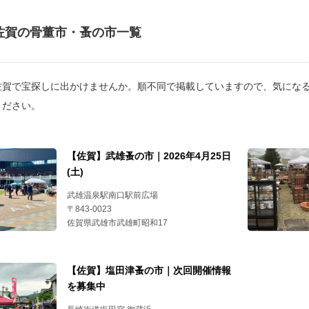
佐賀の骨董市・蚤の市一覧
佐賀で宝探しに出かけませんか。順不同で掲載していますので、気にな
ください。
【佐賀】武雄蚤の市｜2026年4月25日
(土)
武雄温泉駅南口駅前広場
〒843-0023
佐賀県武雄市武雄町昭和17
【佐賀】塩田津蚤の市｜次回開催情報
を募集中