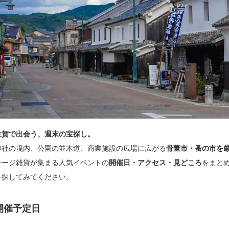
佐賀で出会う、週末の宝探し。
神社の境内、公園の並木道、商業施設の広場に広がる
骨董市・蚤の市を
テージ雑貨が集まる人気イベントの
開催日・アクセス・見どころ
をまと
を探してみてください。
開催予定日