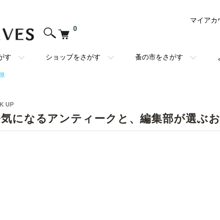
マイアカ
0
がす
ショップをさがす
蚤の市をさがす
県
K UP
今気になるアンティークと、編集部が選ぶ