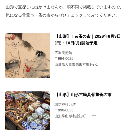
山形で宝探しに出かけませんか。順不同で掲載していますので、
気になる骨董市・蚤の市からぜひチェックしてみてください。
【山形】The蚤の市｜2026年8月9日
(日)・10日(月)開催予定
広重美術館
〒994-0025
山形県天童市鎌田本町1-2-1
【山形】山形古民具骨董蚤の市
諏訪神社 境内
〒990-0033
山形県山形市諏訪町1-1-55