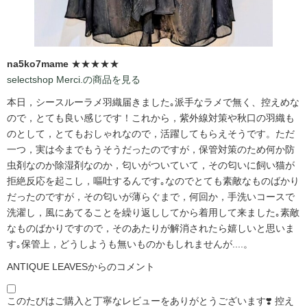
na5ko7mame
★★★★★
selectshop Merci.の商品を見る
本日，シースルーラメ羽織届きました｡派手なラメで無く、控えめな
ので，とても良い感じです！これから，紫外線対策や秋口の羽織も
のとして，とてもおしゃれなので，活躍してもらえそうです。ただ
一つ，実は今までもうそうだったのですが，保管対策のため何か防
虫剤なのか除湿剤なのか，匂いがついていて，その匂いに飼い猫が
拒絶反応を起こし，嘔吐するんです｡なのでとても素敵なものばかり
だったのですが，その匂いが薄らぐまで，何回か，手洗いコースで
洗濯し，風にあてることを繰り返ししてから着用して来ました｡素敵
なものばかりですので，そのあたりが解消されたら嬉しいと思いま
す｡保管上，どうしようも無いものかもしれませんが....。
ANTIQUE LEAVESからのコメント
このたびはご購入と丁寧なレビューをありがとうございます❣️ 控え