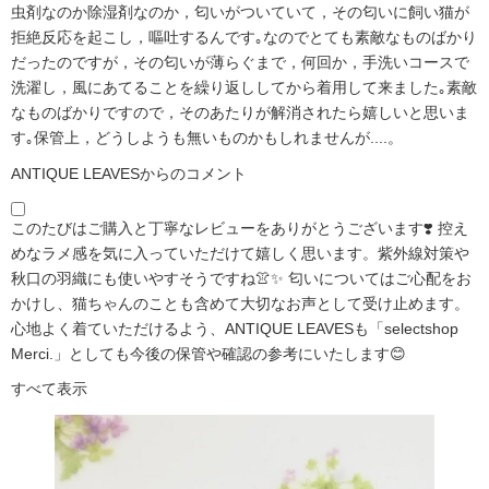
虫剤なのか除湿剤なのか，匂いがついていて，その匂いに飼い猫が
拒絶反応を起こし，嘔吐するんです｡なのでとても素敵なものばかり
だったのですが，その匂いが薄らぐまで，何回か，手洗いコースで
洗濯し，風にあてることを繰り返ししてから着用して来ました｡素敵
なものばかりですので，そのあたりが解消されたら嬉しいと思いま
す｡保管上，どうしようも無いものかもしれませんが....。
ANTIQUE LEAVESからのコメント
このたびはご購入と丁寧なレビューをありがとうございます❣️ 控え
めなラメ感を気に入っていただけて嬉しく思います。紫外線対策や
秋口の羽織にも使いやすそうですね👚✨ 匂いについてはご心配をお
かけし、猫ちゃんのことも含めて大切なお声として受け止めます。
心地よく着ていただけるよう、ANTIQUE LEAVESも「selectshop
Merci.」としても今後の保管や確認の参考にいたします😊
すべて表示