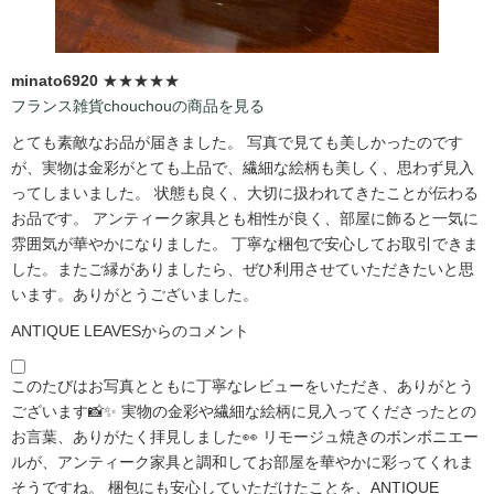
minato6920
★★★★★
フランス雑貨chouchouの商品を見る
とても素敵なお品が届きました。 写真で見ても美しかったのです
が、実物は金彩がとても上品で、繊細な絵柄も美しく、思わず見入
ってしまいました。 状態も良く、大切に扱われてきたことが伝わる
お品です。 アンティーク家具とも相性が良く、部屋に飾ると一気に
雰囲気が華やかになりました。 丁寧な梱包で安心してお取引できま
した。またご縁がありましたら、ぜひ利用させていただきたいと思
います。ありがとうございました。
ANTIQUE LEAVESからのコメント
このたびはお写真とともに丁寧なレビューをいただき、ありがとう
ございます📸✨ 実物の金彩や繊細な絵柄に見入ってくださったとの
お言葉、ありがたく拝見しました👀 リモージュ焼きのボンボニエー
ルが、アンティーク家具と調和してお部屋を華やかに彩ってくれま
そうですね。 梱包にも安心していただけたことを、ANTIQUE