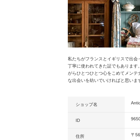
私たちがフランスとイギリスで出会
丁寧に使われてきた証でもあります
がらひとつひとつ心をこめてメンテ
な出会いを紡いでいければと思いま
An
ショップ名
965
ID
〒
5
住所