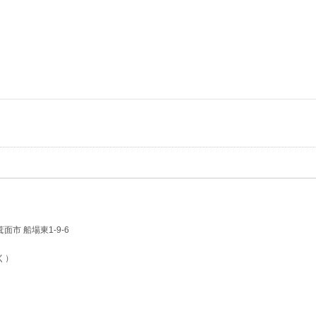
 箕面市 船場東1-9-6
く）