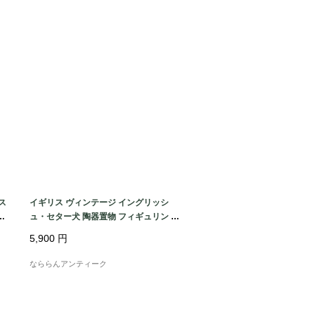
テージのため、経年による小キズ等があ
味を楽しんでいただける方に

ス
イギリス ヴィンテージ イングリッシ
オ
ュ・セター犬 陶器置物 フィギュリン DO
]
Gオブジェ 犬雑貨 アニマルコレクション
5,900
円
(約 高さ6.4cm) [AA1142]
なららんアンティーク