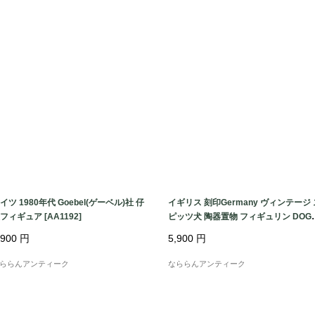
アンティーク/ヴィン
ると思います。

このアンティークのお
イツ 1980年代 Goebel(ゲーベル)社 仔
イギリス 刻印Germany ヴィンテージ 
フィギュア [AA1192]
ピッツ犬 陶器置物 フィギュリン DOG
ブジェ 犬雑貨 (約 高さ6.6cm) [AA1143
,900
円
5,900
円
ららんアンティーク
なららんアンティーク