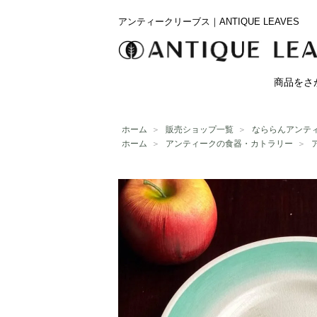
アンティークリーブス｜ANTIQUE LEAVES
商品をさ
ホーム
＞
販売ショップ一覧
＞
なららんアンテ
ホーム
＞
アンティークの食器・カトラリー
＞