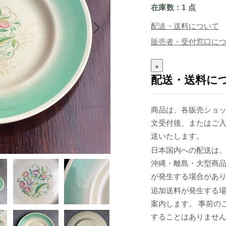
在庫数：1 点
配送・送料について
販売者・受付窓口に
×
配送・送料に
商品は、各販売ショッ
文受付後、またはご入
送いたします。
日本国内への配送は、
沖縄・離島・大型商
が発生する場合があ
追加送料が発生する
案内します。 事前の
することはありませ