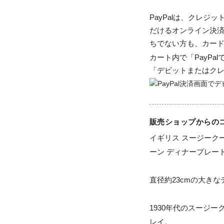
PayPalは、クレ
だけるオンライン決済
ちでない方も、カー
カート内で「PayP
「デビットまたはク
販売ショップからの
イギリス スージークー
ーン ディナープレート
直径約23cmの大きな
1930年代のスージ
レイ。
