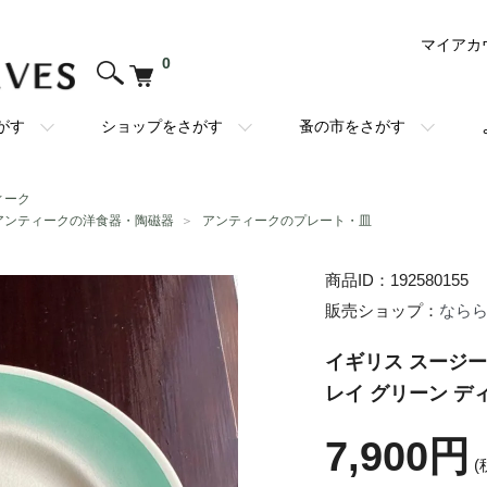
マイアカ
0
がす
ショップをさがす
蚤の市をさがす
ィーク
アンティークの洋食器・陶磁器
＞
アンティークのプレート・皿
商品ID：192580155
販売ショップ：
なら
イギリス スージー
レイ グリーン ディ
7,900円
(