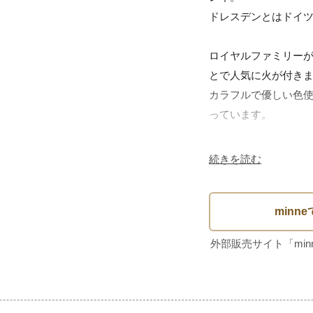
ドレスデンとはドイツ
ロイヤルファミリー
とで人気に火が付きま
カラフルで優しい色
っています。

コレクターならひと
続きを読む
ね。

------------------------------
サイズ

約 直径23×高さ2.2cm

重さ 361g

------------------------------