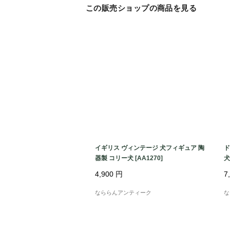
この販売ショップの商品を見る
イギリス ヴィンテージ 犬フィギュア 陶
ド
器製 コリー犬 [AA1270]
犬
4,900
円
7
なららんアンティーク
な