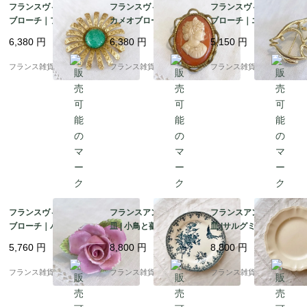
フランスヴィンテージ
フランスヴィンテージ
フランスヴィンテージ
ブローチ｜フラワーモ
カメオブローチ｜女性
ブローチ｜エンゼルフ
チーフ 翡翠 ゴールドメ
の横顔 CAMEO セルロ
ィッシュ 魚 ゴールドト
6,380
円
6,380
円
5,150
円
タル 上品なライトグリ
イド製 |1930-40年頃
ーン Trifari |1900年代
ーン |1900年代中頃～
中頃～後半
フランス雑貨chouchou
フランス雑貨chouchou
フランス雑貨chouchou
後半
フランスヴィンテージ
フランスアンティーク
フランスアンティーク
ブローチ｜パステルピ
皿 | 小鳥と薔薇柄 深い
皿 |サルグミンヌ窯 Sar
ンク 薔薇型 陶器製 ハ
ブルー Terre de Fer 平
reguemines 花リム 温
5,760
円
8,800
円
8,800
円
ンドメイド |1900年代
皿 | 1900年代初頭
かみのあるエクリュカ
中頃～後半
ラー | 1920-50年頃
フランス雑貨chouchou
フランス雑貨chouchou
フランス雑貨chouchou