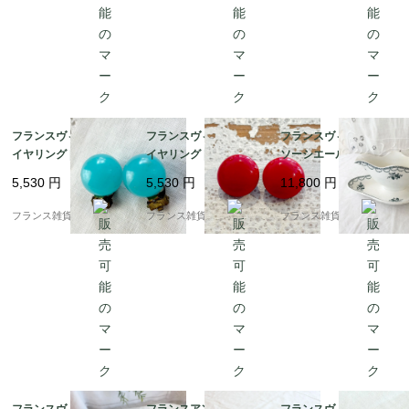
フランスヴィンテージ
フランスヴィンテージ
フランスヴィンテージ
イヤリング | 鮮やかな
イヤリング | コロンと
ソーシエール | サンタ
ターコイズブルー カボ
可愛い赤のカボション
マン（St.Amand）繊
5,530
円
5,530
円
11,800
円
ション ドーム | 1950-6
ドーム | 1950年頃
細なガーランドと可憐
0年頃
な花柄 |1950年～60年
フランス雑貨chouchou
フランス雑貨chouchou
フランス雑貨chouchou
頃