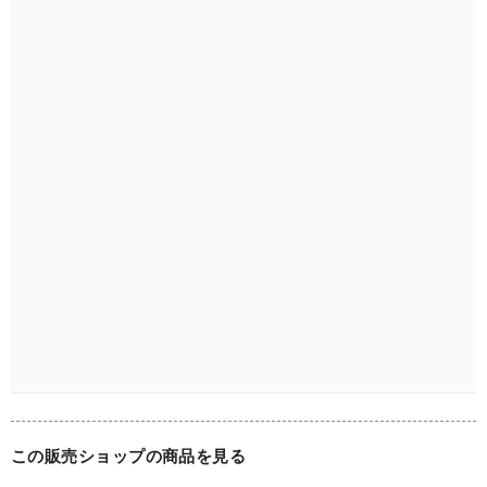
特筆するような大きなダメージはございません。全体的にコ
ンディションは良好です。極小なチップや汚れ等がある場合
がございますが、アンティークならではの風合いと感じてい
ただけますと幸いです。

古いものですので、見落としている経年による汚れや小さな
キズがあることはご了承ください。ご不明な点がございまし
たら事前にお問合せください。　

・材　質：磁器

・サイズ：口径約26.5cm D約17.5 W約35.0cm(持ち手含
む)×H約13.0cm（蓋含まず）蓋をつけると高さ　約23.0cmく
らいになります。

・年代：1890年～1900年代初頭

・買付け国：フランス（イギリスの陶磁器メーカーです。）

・バックスタンプ：有

この販売ショップの商品を見る