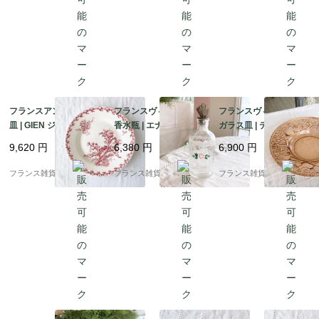
フランスアンティーク
フランスヴィンテージ
フランスヴィンテージ
皿 | GIEN ジアン アザ
香水瓶 | エナメル手描
ガラス皿 | ディプレッ
ミ柄（chardons) ディ
き ピンク色 小花柄 パ
ショングラス 大皿 コー
9,620
円
6,380
円
6,900
円
ナープレート | 1920年
フュームボトル | 1900
ラルピンクカラー | 195
前後 4
年代半頃
0-60年代
フランス雑貨chouchou
フランス雑貨chouchou
フランス雑貨chouchou