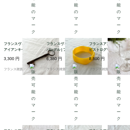
フランスヴィンテージ
フランスヴィンテージ
フランスアンティーク
アイアンキー | 鍛鉄の
バングル | フレンチ イ
ビストログラス | 19世
鍵 ペーパーウェイト |
エローカラー 太バング
紀フランスの温もり |
3,300
円
6,380
円
8,800
円
パリの蚤の市 | 1900年
ル｜レトロ樹脂 |1960s
宙吹き（手吹き）ガラ
代中頃
ス 1
フランス雑貨chouchou
フランス雑貨chouchou
フランス雑貨chouchou