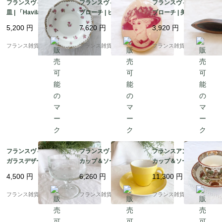
フランスヴィンテージ
フランスヴィンテージ
フランスヴィンテージ
皿 | 「Haviland Limog
ブローチ | ピンク色の
ブローチ | 美しい木目
es」アビランド リモー
帽子を被った貴婦人 レ
木の温もり 美しい曲線
5,200
円
7,620
円
3,920
円
ジュ ピンク色の小花柄
ジン製 | 1960-70年代
| 1900年代中頃～後半
磁器プレート | 1900年
フランス雑貨chouchou
フランス雑貨chouchou
フランス雑貨chouchou
代中頃
フランスヴィンテージ
フランスヴィンテージ
フランスアンティーク
ガラスデザート皿 | チ
カップ＆ソーサー | ク
カップ＆ソーサー | サ
ェリー柄 エンボス模様
レイユ・モントロー
ルグミンヌ窯 Sarregu
4,500
円
6,260
円
11,300
円
フルーツ イタリア製 | 1
（Creil et Monterea
emines シノワズリ柄
960－70年頃
u）HBCM イエローカ
コレクタブル | 19世紀
フランス雑貨chouchou
フランス雑貨chouchou
フランス雑貨chouchou
ラー ｜1935-50年頃 2
後半～20世紀初頭