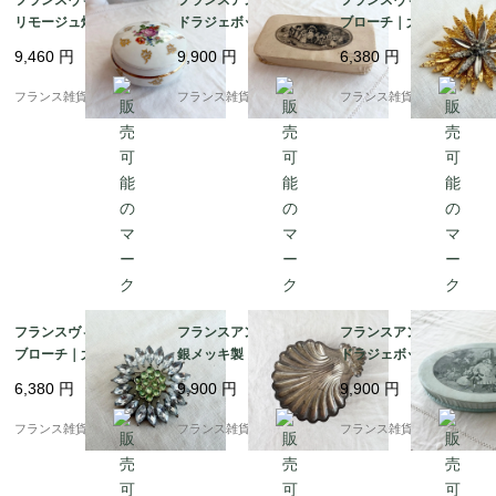
フランスヴィンテージ
フランスアンティーク
フランスヴィンテージ
リモージュ焼き ボンボ
ドラジェボックス | 幸
ブローチ｜大輪ひまわ
ニエール | 金彩と繊細
せを運ぶ小さな宝物箱
り ゴールドの花びら 大
9,460
円
9,900
円
6,380
円
な花束の小物入れ |190
(ペーパーボックス) | 19
胆で優美 |1960-70年頃
0年代中頃
00年代初期
フランス雑貨chouchou
フランス雑貨chouchou
フランス雑貨chouchou
フランスヴィンテージ
フランスアンティーク
フランスアンティーク
ブローチ｜大粒 クリア
銀メッキ製トレイ | 貝
ドラジェボックス | 愛
ラインストーン 花モチ
殻モチーフ シェル型 小
らしいくすみブルーの
6,380
円
9,900
円
9,900
円
ーフ シルバー×グリー
物入れ |1930－60年代
紙箱 |1900年代初頭
ン フォーマルにも |195
頃
フランス雑貨chouchou
フランス雑貨chouchou
フランス雑貨chouchou
0-60年頃