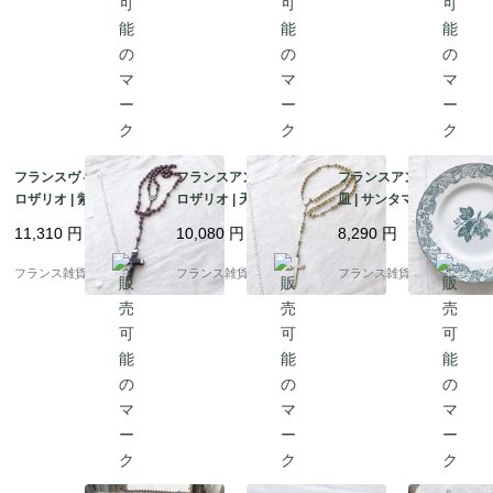
フランスヴィンテージ
フランスアンティーク
フランスアンティーク
ロザリオ | 紫色のガラ
ロザリオ | 天然ボーン
皿 | サンタマン St Ama
スビーズ ルルドの記念
ナチュラルな色あい 十
nd et Hamage社 深み
11,310
円
10,080
円
8,290
円
十字架 神聖 | 1890－19
字架 神聖 | 1900-1950
のあるブルーグリーン
30年頃
年代
の花柄模様 平皿 | 1900
フランス雑貨chouchou
フランス雑貨chouchou
フランス雑貨chouchou
年代初頭