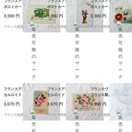
フランスアンティーク
フランスアンティーク
フランスアンティーク
ポストカード | エンボ
ポストカード | ヴィク
ポストカード | ノスタ
ス加工 ヤドリギ 幸運の
トリアン調 花束を持っ
ルジックな風合い ツバ
3,300
円
3,300
円
3,300
円
象徴 | 1900年代初頭
た男の子 未使用 | 1900
メと四葉のクローバー |
（F004）
年代初頭（F004）
1900年代初頭（I001）
フランス雑貨chouchou
フランス雑貨chouchou
フランス雑貨chouchou
フランスアンティーク
フランスアンティーク
フランスヴィンテージ
セルロイド ポストカー
セルロイド ポストカー
フランス製ガラス皿 |
ド | ピンク薔薇のブー
ド | 薔薇のブーケ ハン
爽やかなレトロフルー
3,670
円
3,670
円
4,900
円
ケ ハンドペイント | 19
ドペイント | 1900年代
ツ柄 可憐で涼し気な印
10－40年代（G004）
初期（H002）
象 | 1900年代中頃
フランス雑貨chouchou
フランス雑貨chouchou
フランス雑貨chouchou