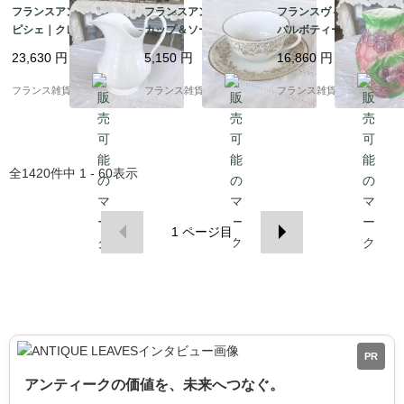
フランスアンティーク
フランスアンティーク
フランスヴィンテージ
ピシェ｜クレイユ＆モ
カップ＆ソーサー | ホ
バルボティーヌピシェ |
ントロー 「Creil et Mo
ワイト×ゴールド 白磁
パステルカラーで描か
23,630
円
5,150
円
16,860
円
ntereau」アンティー
デズリエール社 金彩 |1
れたイチゴ＆葡萄 ピッ
ク陶磁器 ｜1840‐1876
910年～中頃 ②
チャー 水挿し | 1950-6
フランス雑貨chouchou
フランス雑貨chouchou
フランス雑貨chouchou
年頃
0年頃
全
1420
件中
1 - 60
表示
1
ページ目
PR
アンティークの価値を、未来へつなぐ。