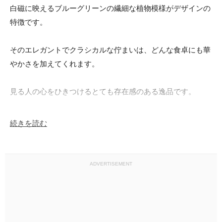
白磁に映えるブルーグリーンの繊細な植物模様がデザインの
特徴です。

そのエレガントでクラシカルな佇まいは、どんな食卓にも華
やかさを加えてくれます。

見る人の心をひきつけるとても存在感のある逸品です。

スープを美しく盛り付けて食卓に並べたり、フラワーベース
続きを読む
や温野菜を盛り付ける器としてもご利用いただけます。

多様な使い方を通じて、日常のテーブルコーディネートを一
ADVERTISEMENT
層楽しいものにすることができますよ。

・詳細
