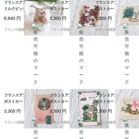
フランスアンティーク
フランスアンティーク
フランスアンティーク
ミルクピッチャー | Lim
ポストカード |スミレの
ポストカード | 勿忘草
oges リモージュ 磁器
花 グリーティングカー
Bonne Annee エンボ
8,840
円
3,300
円
3,300
円
フリルとピンク色のポ
ド クラシカルなデザイ
ス加工 美品｜1900年代
ピー 花柄 | 1900年代初
ン ヴィクトリア朝後期
初頭
フランス雑貨chouchou
フランス雑貨chouchou
フランス雑貨chouchou
頭
｜1890－1910年代
フランスアンティーク
フランスアンティーク
フランスアンティーク
ポストカード | ピンク
ポストカード | Souveni
ポストカード | 薔薇模
カラー モノクロポート
r d'amitié 白い鳩と可
様のエンボス加工 シル
3,300
円
3,300
円
3,300
円
レート Bonne Annee
憐な花々 コラージュ｜
クリボン 白い鳩 Bonne
エンボス加工｜1900年
1900年代初頭 (F009)
Annee エンボス加工｜
フランス雑貨chouchou
フランス雑貨chouchou
フランス雑貨chouchou
代初頭
1900年代初頭 (A004)