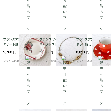
フランスアンティーク
フランスヴィンテージ
フランスアンティーク
デザート皿 |ディゴワ
ネックレス | 【希少】
ドット柄 カップ＆ソー
ン・サルグミンヌ窯
オレナ・パリ（OREN
サー | ディゴワン・サ
5,760
円
8,850
円
8,850
円
（Digoin Sarreguemin
A PARIS ）ブラウン×
ルグミンヌ窯 鮮やかな
es ）ピンク色の薔薇と
ゴールドカラー シック
朱赤 レトロな水玉模様
フランス雑貨chouchou
フランス雑貨chouchou
フランス雑貨chouchou
グレーのチェック柄 | 1
でエレガント |1900年
| 1920年頃 3
900年代初頭
代後半