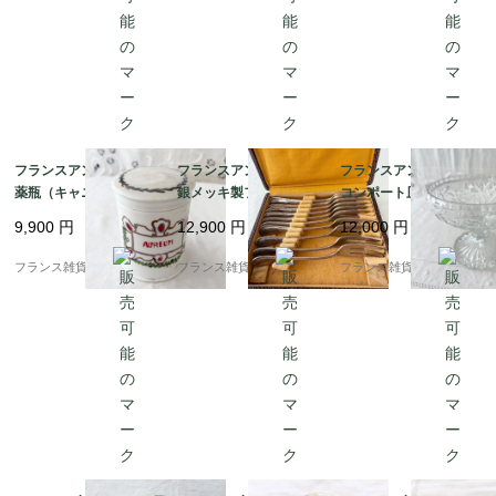
フランスアンティーク
フランスアンティーク
フランスアンティーク
薬瓶（キャニスター）|
銀メッキ製フォーク10
コンポート皿 | 美しい
金彩やグリーンの植物
本セット｜フレンチエ
模様のプレスドガラス
9,900
円
12,900
円
12,000
円
が描かれた「AURE
レガンス ロカイユ＆ア
が素敵 | 1900年代中頃
M」
カンサス模様 | 1900年
フランス雑貨chouchou
フランス雑貨chouchou
フランス雑貨chouchou
代前半