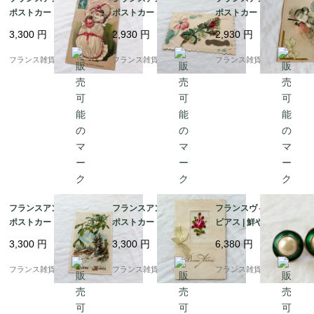
ポストカード |おくるみ
ポストカード | マーガ
ポストカード | 1906年
に包まれた赤ちゃん ユ
レットや勿忘草 エンボ
消印 立体エンボス加工
3,300
円
2,930
円
2,930
円
ーモラスで愛らしい | 1
ス加工（小鳥と草花）|
（小鳥と草花）| （B02
900年前後
1900年頃（A008）
8）
フランス雑貨chouchou
フランス雑貨chouchou
フランス雑貨chouchou
フランスアンティーク
フランスアンティーク
フランスヴィンテージ
ポストカード | ヤドリ
ポストカード |ピンクの
ピアス | 鮮やかなエナ
ギと雪景色 幸運の象徴
薔薇 手刺繍とリボン | 1
メルグリーン ×大粒フ
3,300
円
3,300
円
6,380
円
| 1900年代初頭（J00
900年前後
ェイクパール | 1970-80
3）
年頃
フランス雑貨chouchou
フランス雑貨chouchou
フランス雑貨chouchou