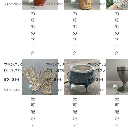
SU brocante
SU brocante
SU brocante
フランス / クロッシェ
フランス / ガラスの塩
フランス / エッグスタ
レースグローブ
入れ 足つき金属ホル
ンド(コクティエ) D
ダー
ピューター製
8,280
円
5,480
円
5,480
円
SU brocante
SU brocante
SU brocante