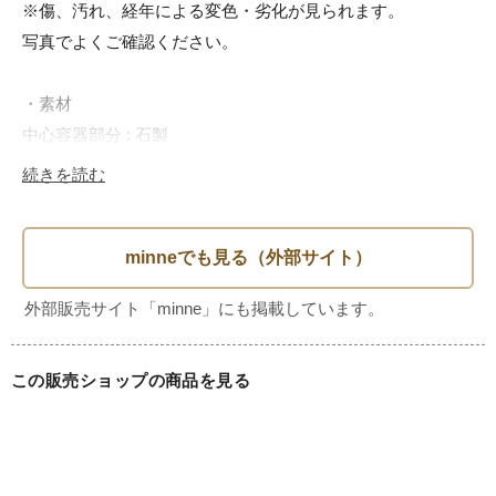
※傷、汚れ、経年による変色・劣化が見られます。

写真でよくご確認ください。

・素材

中心容器部分 : 石製

その他部分 : 金属製

続きを読む
・年代

1900年代中期

・サイズ

この販売ショップの商品を見る
H約7cm

・注意点

ヴィンテージ品です。経年による劣化具合は個人で感じ方が