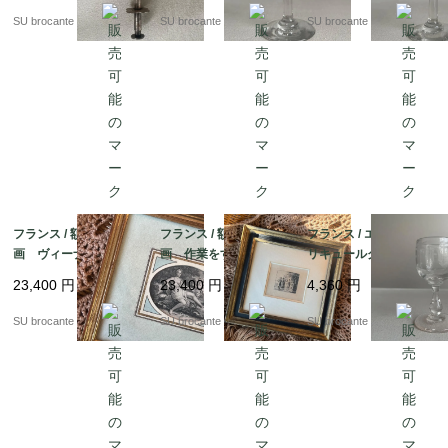
SU brocante
SU brocante
SU brocante
フランス / 額装の小版
フランス / 額装の小版
フランス / エッチング
画 ヴィーナスとキュ
画 作業をする女性と
リキュールグラス小2
ーピッド 銅版画？
肩を組む男女 銅版
吹きガラス
23,400
円
23,400
円
4,360
円
画？
SU brocante
SU brocante
SU brocante