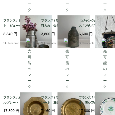
フランス / ミルクポッ
フランス / 胡椒・香辛
【ジャンク品】フラン
ト ピューター製
料入れ 金属製
ス / プチポワン刺繍
オペラバッグ
8,840
円
3,800
円
6,600
円
SU brocante
SU brocante
SU brocante
フランス / オクトゴナ
フランス / ラウンドプ
フランス / キュノワー
ルプレート 真鍮製
レート 真鍮製
ル 青い花のプレー
ト 陶器
17,800
円
7,160
円
17,800
円