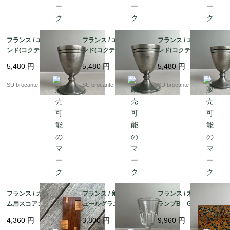
フランス / エッグスタ
フランス / エッグスタ
フランス / エッグスタ
ンド(コクティエ) C
ンド(コクティエ) B
ンド(コクティエ)A ピ
ピューター製
ピューター製
ューター製
5,480
円
5,480
円
5,480
円
SU brocante
SU brocante
SU brocante
フランス / カードゲー
フランス / 角リブリキ
フランス / 木箱入りト
ム用スコアカウンタ
ュールグラス小 吹き
ランプB Grimaud
ー 木製
ガラス
（グリモー）製 金彩
4,360
円
3,800
円
9,960
円
入り蔦柄