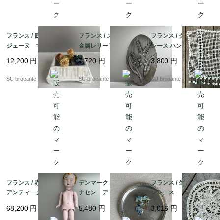
フランス / 四角いピロ
フランス / スズランの
フランス / クロッシェ
ジェーヌ マッチ入
金属レリーフ
レース ハンドメイド
れ 陶磁器
12,200
円
7,720
円
3,800
円
SU brocante
SU brocante
SU brocante
フランス / 赤ちゃんの
デンマーク / ユストア
フランス / 生成りバテ
アンティークドール
ナセン アール・デ
ンレース ドイリー
カルトン・ブイイ（紙
コ コースター小A
68,200
円
5,480
円
3,016
円
パルプ製）
ピューター製