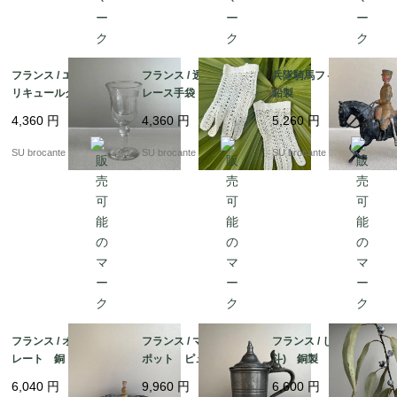
フランス / エッチング
フランス / 透かし編み
兵隊騎馬フィギュア
リキュールグラス小
レース手袋
鉛製
吹きガラス
4,360
円
4,360
円
5,260
円
SU brocante
SU brocante
SU brocante
フランス / オーバルプ
フランス / マスタード
フランス / じょうご(漏
レート 銅 錫メッ
ポット ピューター製
斗) 銅製
キ？
6,040
円
9,960
円
6,600
円