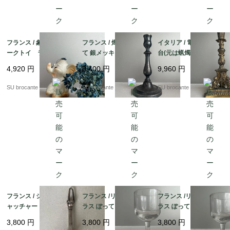
フランス / 象のスクイ
フランス / 燭台 蝋燭立
イタリア / 電気ランプ
ークトイ ラバー(ゴ
て 銀メッキ？
台(元は蝋燭立て) 真
ム)製
鍮
4,920
円
9,400
円
9,960
円
SU brocante
SU brocante
SU brocante
フランス / シュガーキ
フランス /リキュールグ
フランス /リキュールグ
ャッチャー 銀メッキ
ラス ぽってりラウンド
ラス ぽってりラウンド
C 吹きガラス
B 吹きガラス
3,800
円
3,800
円
3,800
円