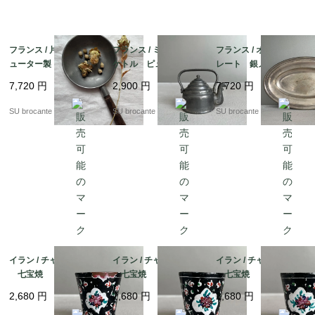
異なると思いますので、写真でよくご確認の上、疑問点があ
る場合は、ご購入の前にお問い合わせください。

フランス / 片手鍋 ピ
フランス / ミニチュア
フランス / オーバルプ
ューター製
ケトル ピューター製
レート 銀メッキ
配送中の明らかな破損(写真に載せているものから著しく状
態変化しているもの)以外での返品は基本的にお受け付けで
7,720
円
2,900
円
7,720
円
きません。

SU brocante
SU brocante
SU brocante
色合いはお使いのモニターのよって、実物と多少異なること
がございますので、ご了承ください。

イラン / チャイカップC
イラン / チャイカップB
イラン / チャイカップA
七宝焼
七宝焼
七宝焼
2,680
円
2,680
円
2,680
円