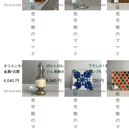
SU brocante
SU brocante
SU brocante
オリエンタル香水瓶
ポルトガル / アズレー
フランス / 木箱入りト
金属×石製
ジョ 装飾タイル
ランプA CATELスタ
ンプ マルチカラー
6,040
円
8,840
円
7,720
円
モザイク柄
SU brocante
SU brocante
SU brocante