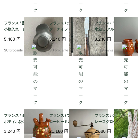
フランス / 雲のような
フランス / シェル刃バ
フランス / ミニチュア
小物入れ ピューター
ターナイフ ハンドメ
水差し アルザス・スフ
製
イド 木製ハンドル
レンハイム 陶器製
5,480
円
3,240
円
3,240
円
SU brocante
SU brocante
SU brocante
フランス / ミニチュア
フランス / プジョー G1
フランス / クロッシェ
ボティホ(水飲み壺) ア
コーヒーミル
レースグローブ 左手
ルザス・スフレンハイ
のみ
3,240
円
21,160
円
2,680
円
ム 陶器製