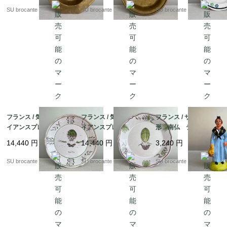
SU brocante
SU brocante
SU brocante
フランス / 気球のファ
フランス / 気球のファ
フランス / サントン人
イアンスプレートB
イアンスプレートA
形 南仏 テラコッタ
陶器
陶器
素焼き
14,440
円
14,440
円
3,240
円
SU brocante
SU brocante
SU brocante