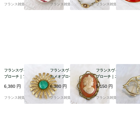
es ）ピンク色の薔薇と
ゴールドカラー シック
朱赤 レトロな水玉模様
フランス雑貨chouchou
フランス雑貨chouchou
フランス雑貨chouchou
グレーのチェック柄 | 1
でエレガント |1900年
| 1920年頃 3
900年代初頭
代後半
フランスヴィンテージ
フランスヴィンテージ
フランスヴィンテージ
ブローチ｜フラワーモ
カメオブローチ｜女性
ブローチ｜エンゼルフ
チーフ 翡翠 ゴールドメ
の横顔 CAMEO セルロ
ィッシュ 魚 ゴールドト
6,380
円
6,380
円
5,150
円
タル 上品なライトグリ
イド製 |1930-40年頃
ーン Trifari |1900年代
ーン |1900年代中頃～
中頃～後半
フランス雑貨chouchou
フランス雑貨chouchou
フランス雑貨chouchou
後半