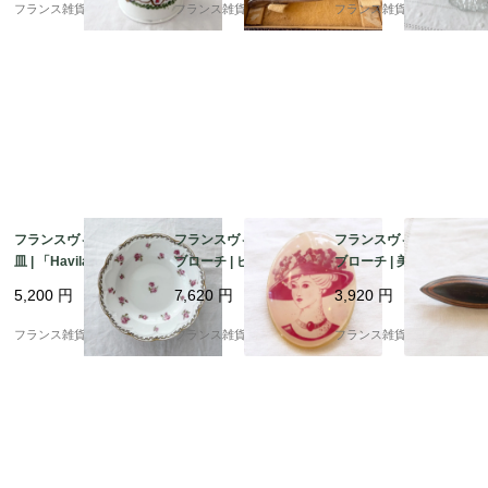
M」
カンサス模様 | 1900年
フランス雑貨chouchou
フランス雑貨chouchou
フランス雑貨chouchou
代前半
フランスヴィンテージ
フランスヴィンテージ
フランスヴィンテージ
皿 | 「Haviland Limog
ブローチ | ピンク色の
ブローチ | 美しい木目
es」アビランド リモー
帽子を被った貴婦人 レ
木の温もり 美しい曲線
5,200
円
7,620
円
3,920
円
ジュ ピンク色の小花柄
ジン製 | 1960-70年代
| 1900年代中頃～後半
磁器プレート | 1900年
フランス雑貨chouchou
フランス雑貨chouchou
フランス雑貨chouchou
代中頃