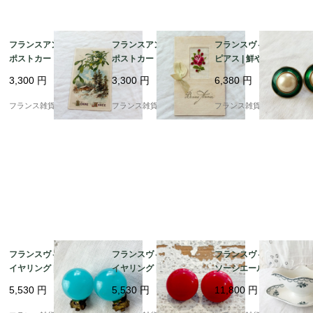
フランスアンティーク
フランスアンティーク
フランスヴィンテージ
ポストカード | ヤドリ
ポストカード |ピンクの
ピアス | 鮮やかなエナ
ギと雪景色 幸運の象徴
薔薇 手刺繍とリボン | 1
メルグリーン ×大粒フ
3,300
円
3,300
円
6,380
円
| 1900年代初頭（J00
900年前後
ェイクパール | 1970-80
3）
年頃
フランス雑貨chouchou
フランス雑貨chouchou
フランス雑貨chouchou
フランスヴィンテージ
フランスヴィンテージ
フランスヴィンテージ
イヤリング | 鮮やかな
イヤリング | コロンと
ソーシエール | サンタ
ターコイズブルー カボ
可愛い赤のカボション
マン（St.Amand）繊
5,530
円
5,530
円
11,800
円
ション ドーム | 1950-6
ドーム | 1950年頃
細なガーランドと可憐
0年頃
な花柄 |1950年～60年