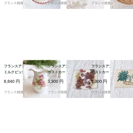
前後 4
年代半頃
0-60年代
フランス雑貨chouchou
フランス雑貨chouchou
フランス雑貨chouchou
フランスアンティーク
フランスアンティーク
フランスアンティーク
ミルクピッチャー | Lim
ポストカード |スミレの
ポストカード | 勿忘草
oges リモージュ 磁器
花 グリーティングカー
Bonne Annee エンボ
8,840
円
3,300
円
3,300
円
フリルとピンク色のポ
ド クラシカルなデザイ
ス加工 美品｜1900年代
ピー 花柄 | 1900年代初
ン ヴィクトリア朝後期
初頭
フランス雑貨chouchou
フランス雑貨chouchou
フランス雑貨chouchou
頭
｜1890－1910年代