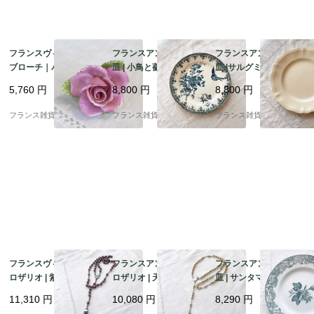
フランスヴィンテージ
フランスアンティーク
フランスアンティーク
ブローチ｜パステルピ
皿 | 小鳥と薔薇柄 深い
皿 |サルグミンヌ窯 Sar
ンク 薔薇型 陶器製 ハ
ブルー Terre de Fer 平
reguemines 花リム 温
5,760
円
8,800
円
8,800
円
ンドメイド |1900年代
皿 | 1900年代初頭
かみのあるエクリュカ
中頃～後半
ラー | 1920-50年頃
フランス雑貨chouchou
フランス雑貨chouchou
フランス雑貨chouchou
フランスヴィンテージ
フランスアンティーク
フランスアンティーク
ロザリオ | 紫色のガラ
ロザリオ | 天然ボーン
皿 | サンタマン St Ama
スビーズ ルルドの記念
ナチュラルな色あい 十
nd et Hamage社 深み
11,310
円
10,080
円
8,290
円
十字架 神聖 | 1890－19
字架 神聖 | 1900-1950
のあるブルーグリーン