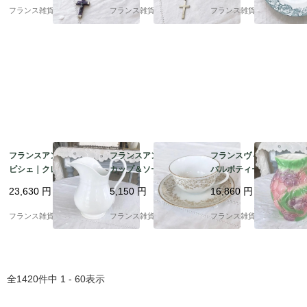
30年頃
年代
の花柄模様 平皿 | 1900
フランス雑貨chouchou
フランス雑貨chouchou
フランス雑貨chouchou
年代初頭
フランスアンティーク
フランスアンティーク
フランスヴィンテージ
ピシェ｜クレイユ＆モ
カップ＆ソーサー | ホ
バルボティーヌピシェ |
ントロー 「Creil et Mo
ワイト×ゴールド 白磁
パステルカラーで描か
23,630
円
5,150
円
16,860
円
ntereau」アンティー
デズリエール社 金彩 |1
れたイチゴ＆葡萄 ピッ
ク陶磁器 ｜1840‐1876
910年～中頃 ②
チャー 水挿し | 1950-6
フランス雑貨chouchou
フランス雑貨chouchou
フランス雑貨chouchou
年頃
0年頃
全
1420
件中
1 - 60
表示