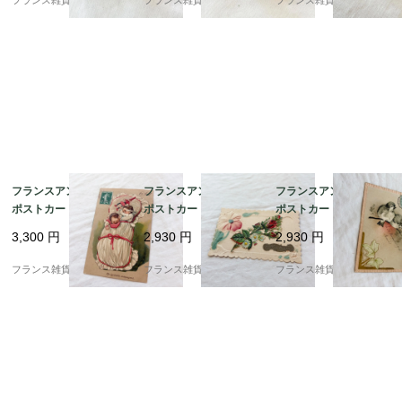
フランス雑貨chouchou
フランス雑貨chouchou
フランス雑貨chouchou
特筆するような大きな傷や欠けはございません。全体的にコ
ンディションは良好です。

古いものなので経年による目に見えない、また見落としてい
る小さな傷や汚れ、擦れ、シミ等がある場合がございます
が、ご了承くださいませ。

それらも含めてアンティークならではの風合いと楽しんでい
ただけますと幸いです。

フランスアンティーク
フランスアンティーク
フランスアンティーク
なにかご不明な点がございましたらトラブル回避のため事前
ポストカード |おくるみ
ポストカード | マーガ
ポストカード | 1906年
にお問合せください。

に包まれた赤ちゃん ユ
レットや勿忘草 エンボ
消印 立体エンボス加工
3,300
円
2,930
円
2,930
円
ーモラスで愛らしい | 1
ス加工（小鳥と草花）|
（小鳥と草花）| （B02
900年前後
1900年頃（A008）
8）
■材　質：陶磁器

フランス雑貨chouchou
フランス雑貨chouchou
フランス雑貨chouchou
■サイズ：直径約22.5×H約1.5cm

■推定年代：1900年代初頭

■買付け国：フランス

■バックスタンプ：有
