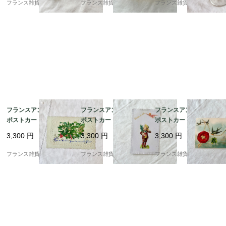
フランス雑貨chouchou
フランス雑貨chouchou
フランス雑貨chouchou
フランスアンティーク
フランスアンティーク
フランスアンティーク
ポストカード | エンボ
ポストカード | ヴィク
ポストカード | ノスタ
ス加工 ヤドリギ 幸運の
トリアン調 花束を持っ
ルジックな風合い ツバ
3,300
円
3,300
円
3,300
円
象徴 | 1900年代初頭
た男の子 未使用 | 1900
メと四葉のクローバー |
（F004）
年代初頭（F004）
1900年代初頭（I001）
フランス雑貨chouchou
フランス雑貨chouchou
フランス雑貨chouchou