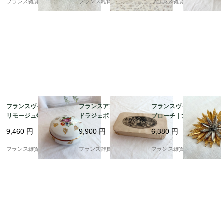
フランス雑貨chouchou
フランス雑貨chouchou
フランス雑貨chouchou
頃
フランスヴィンテージ
フランスアンティーク
フランスヴィンテージ
リモージュ焼き ボンボ
ドラジェボックス | 幸
ブローチ｜大輪ひまわ
ニエール | 金彩と繊細
せを運ぶ小さな宝物箱
り ゴールドの花びら 大
9,460
円
9,900
円
6,380
円
な花束の小物入れ |190
(ペーパーボックス) | 19
胆で優美 |1960-70年頃
0年代中頃
00年代初期
フランス雑貨chouchou
フランス雑貨chouchou
フランス雑貨chouchou