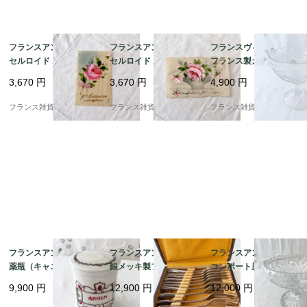
フランスアンティーク
フランスアンティーク
フランスヴィンテージ
セルロイド ポストカー
セルロイド ポストカー
フランス製ガラス皿 |
ド | ピンク薔薇のブー
ド | 薔薇のブーケ ハン
爽やかなレトロフルー
3,670
円
3,670
円
4,900
円
ケ ハンドペイント | 19
ドペイント | 1900年代
ツ柄 可憐で涼し気な印
10－40年代（G004）
初期（H002）
象 | 1900年代中頃
フランス雑貨chouchou
フランス雑貨chouchou
フランス雑貨chouchou
フランスアンティーク
フランスアンティーク
フランスアンティーク
薬瓶（キャニスター）|
銀メッキ製フォーク10
コンポート皿 | 美しい
金彩やグリーンの植物
本セット｜フレンチエ
模様のプレスドガラス
9,900
円
12,900
円
12,000
円
が描かれた「AURE
レガンス ロカイユ＆ア
が素敵 | 1900年代中頃