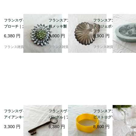
フランスヴィンテージ
フランスアンティーク
フランスアンティーク
ブローチ｜大粒 クリア
銀メッキ製トレイ | 貝
ドラジェボックス | 愛
ラインストーン 花モチ
殻モチーフ シェル型 小
らしいくすみブルーの
6,380
円
9,900
円
9,900
円
ーフ シルバー×グリー
物入れ |1930－60年代
紙箱 |1900年代初頭
ン フォーマルにも |195
頃
フランス雑貨chouchou
フランス雑貨chouchou
フランス雑貨chouchou
0-60年頃
フランスヴィンテージ
フランスヴィンテージ
フランスアンティーク
アイアンキー | 鍛鉄の
バングル | フレンチ イ
ビストログラス | 19世
鍵 ペーパーウェイト |
エローカラー 太バング
紀フランスの温もり |
3,300
円
6,380
円
8,800
円
パリの蚤の市 | 1900年
ル｜レトロ樹脂 |1960s
宙吹き（手吹き）ガラ
代中頃
ス 1