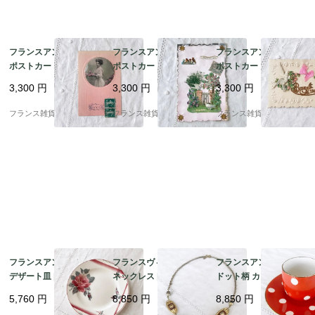
フランスアンティーク
フランスアンティーク
フランスアンティーク
ポストカード | ピンク
ポストカード | Souveni
ポストカード | 薔薇模
カラー モノクロポート
r d'amitié 白い鳩と可
様のエンボス加工 シル
3,300
円
3,300
円
3,300
円
レート Bonne Annee
憐な花々 コラージュ｜
クリボン 白い鳩 Bonne
エンボス加工｜1900年
1900年代初頭 (F009)
Annee エンボス加工｜
フランス雑貨chouchou
フランス雑貨chouchou
フランス雑貨chouchou
代初頭
1900年代初頭 (A004)
フランスアンティーク
フランスヴィンテージ
フランスアンティーク
デザート皿 |ディゴワ
ネックレス | 【希少】
ドット柄 カップ＆ソー
ン・サルグミンヌ窯
オレナ・パリ（OREN
サー | ディゴワン・サ
5,760
円
8,850
円
8,850
円
（Digoin Sarreguemin
A PARIS ）ブラウン×
ルグミンヌ窯 鮮やかな