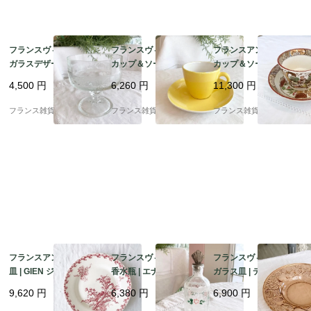
フランスヴィンテージ
フランスヴィンテージ
フランスアンティーク
ガラスデザート皿 | チ
カップ＆ソーサー | ク
カップ＆ソーサー | サ
ェリー柄 エンボス模様
レイユ・モントロー
ルグミンヌ窯 Sarregu
4,500
円
6,260
円
11,300
円
フルーツ イタリア製 | 1
（Creil et Monterea
emines シノワズリ柄
960－70年頃
u）HBCM イエローカ
コレクタブル | 19世紀
フランス雑貨chouchou
フランス雑貨chouchou
フランス雑貨chouchou
ラー ｜1935-50年頃 2
後半～20世紀初頭
フランスアンティーク
フランスヴィンテージ
フランスヴィンテージ
皿 | GIEN ジアン アザ
香水瓶 | エナメル手描
ガラス皿 | ディプレッ
ミ柄（chardons) ディ
き ピンク色 小花柄 パ
ショングラス 大皿 コー
9,620
円
6,380
円
6,900
円
ナープレート | 1920年
フュームボトル | 1900
ラルピンクカラー | 195