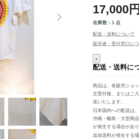
17,000
在庫数：1 点
配送・送料について
販売者・受付窓口に
×
配送・送料に
商品は、各販売ショッ
文受付後、またはご入
送いたします。
日本国内への配送は、
沖縄・離島・大型商
が発生する場合があ
追加送料が発生する