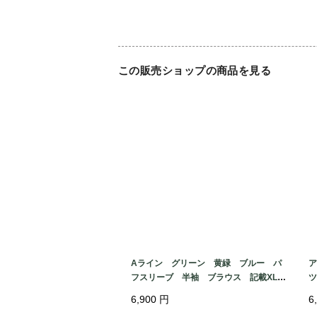
この販売ショップの商品を見る
Aライン グリーン 黄緑 ブルー パ
ア
フスリーブ 半袖 ブラウス 記載XL
ツ
サイズ ポリエステル 幾何学模様 総
風
6,900
円
6
柄
e