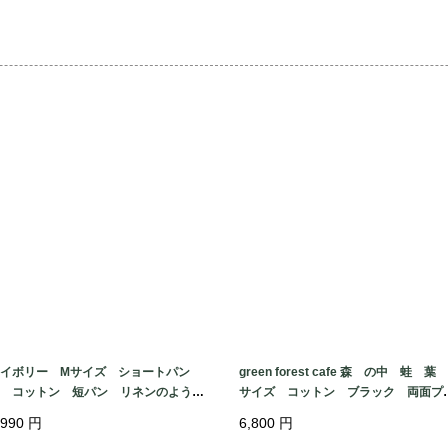
袖丈18

襟ぐり開き　横31.5 
裾幅49.5

袖開き幅19.5

ユニセックスで着用
ズですので計測にて
します。

古着につき、見えに
す。目立ったダメージ
是非　お出かけにご一
イボリー Mサイズ ショートパン
green forest cafe 森 の中 蛙 葉 
 コットン 短パン リネンのような
サイズ コットン ブラック 両面プ
合い ALLYSON WHIT MORE mad
ント ケロッグ Tシャツ USA fabr
,990
円
6,800
円
 in TURKEY
c made in MEXICO