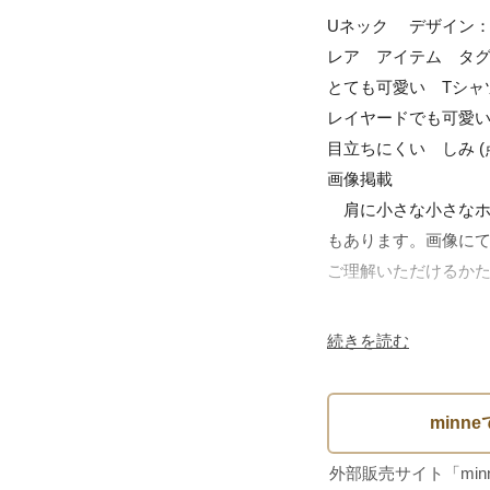
Uネック　 デザイン：
レア　アイテム　タグ
とても可愛い　Tシャ
レイヤードでも可愛い
目立ちにくい　しみ 
画像掲載

　肩に小さな小さなホー
もあります。画像にて
ご理解いただけるかた
続きを読む
実寸Mサイズ程度

計測　約　cm

肩幅55.5

身幅50

総丈70.5
