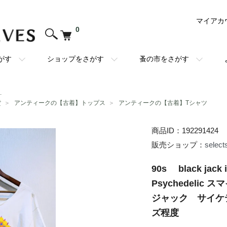
マイアカ
0
がす
ショップをさがす
蚤の市をさがす
.
貨
＞
アンティークの【古着】トップス
＞
アンティークの【古着】Tシャツ
商品ID：192291424
販売ショップ：
select
90s black jack 
Psychedeli
ジャック サイケ
ズ程度