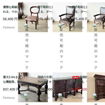
優雅な曲線美に魅了さ
獅子彫刻と真鍮鋲が映
獅子彫刻と真鍮鋲が映
れる、マホガニーアン
える、ダークブラウン
える、ダークブラウン
ティークバルーンチェ
本革張りの重厚なクラ
本革張りの重厚なクラ
56,400
円
275,400
円
275,400
円
ア 張替え済み【c347
シックアームチェア【d
シックアームチェア【d
-1】
s23-7】
s23-8】
Parthenon
Parthenon
Parthenon
最大3.4mまで拡張可能
深緑の大理石天板と迫
圧倒的な風格と
な機能美。重厚なバル
力のライオン彫刻。重
細密彫刻。ライオンが
ボスレッグとライオン
厚な佇まいで空間を彩
守る重厚な佇まいの大
837,400
円
1,286,800
円
4,297,320 円
彫刻が目を引くエクス
る大型サイドボード【d
型キャビネット【ds23
テンションテーブル【d
s23-10】
-11】
Parthenon
Parthenon
Parthenon
s23-9】