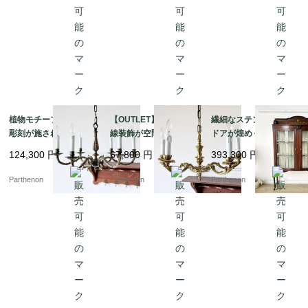
植物モチーフの精密な
【OUTLET】優雅な曲
繊細なステンドグラス
彫刻が施された気品溢
線装飾が空間を華やか
ドアが煌めく、気品漂
れる吊り下げ照明。優
に彩るペンダント照
うマホガニーガラスキ
124,300
円
67,800
円
393,300
円
美な曲線を描く真鍮製6
明。クラシカルな雰囲
ャビネット【k107】
灯シャンデリア【sy44
気を演出する5灯シャン
Parthenon
Parthenon
Parthenon
5】
デリア【sy447】