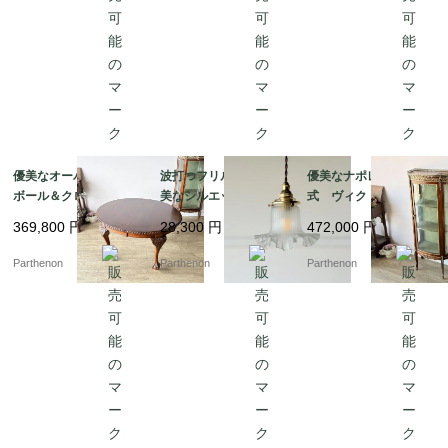
優美なオーバル天板と
波打つフリルが描く優
優美なナポレオン3世様
ボール＆クロウ脚のエ
美なシルエット。繊細
式 ヴィクトリア時代
クステンションテーブ
なリブ紋様が光を拡散
の空気を今に伝えるデ
369,800
円
28,300
円
472,000
円
ル 緻密な彫刻が施され
するフロストガラス・
ィスプレイキャビネッ
た格調高い佇まい【t32
ペンダントランプ【ls2
ト【9526】
Parthenon
Parthenon
Parthenon
6】
16-6】