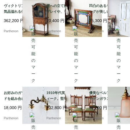
ヴィクトリア朝後期の
壁への立て掛けディス
凹凸のあるモールディ
気品溢れる佇まいのツ
プレイや、リノベーシ
ングが美しい現状渡し
イストレッグ・ガラス
ョンの造作装飾パーツ
の建具。シャビーホワ
362,200
円
70,400
円
75,300
円
キャビネット【k108】
に。色鮮やかな型板ガ
イトの4パネル木製ペイ
ラスが光に煌めく木製
ントドア【6697】
Parthenon
Parthenon
Parthenon
パネル【2271】
お好みのガラスシェー
1910年代英国製アンテ
優美なベルフラワー型
ドを組み合わせて楽し
ィーク。堅牢なオーク
サテンガラスシェー
める灯具。重厚なダイ
無垢材のツイストダイ
ド。温かみのあるピン
18,000
円
232,800
円
35,200
円
キャスト製の2灯式ウォ
ニングチェア4脚セット
クが空間を彩るペンダ
ールランプ【51766】
【c326】
ントライト【ls216-7】
Parthenon
Parthenon
Parthenon