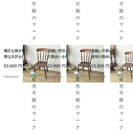
端正な挽き物細工と緻
力強い杢目と時を刻ん
力強い天然木の木目と
密な木目を愉しむ、ク
だ風合いを愉しむ、ク
経年の風合いを愉しむ
ラシカルな椅子。深み
ラシカルなダイニング
クラシカルな椅子。美
53,800
円
53,800
円
53,800
円
のある重厚な色艶が空
チェア。美しい挽き物
しい旋盤加工のスポン
間を引き締める、木製
加工の背もたれが目を
ドルが映える木製キッ
Parthenon
Parthenon
Parthenon
キッチンチェア【c313
惹く、木製カントリー
チンチェア【c313-1】
-3】
チェア【c313-2】