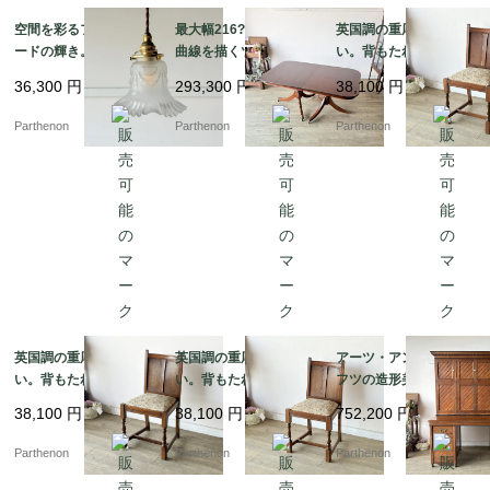
空間を彩るフリルシェ
最大幅216?p！優美な
英国調の重厚な佇ま
ードの輝き。優美なガ
曲線を描くツインペデ
い。背もたれの彫刻が
ーランド装飾が浮かび
スタル脚とオーバル型
美しいオーク材ダイニ
36,300
円
293,300
円
38,100
円
上がるフロストガラ
の伸長式ダイニングテ
ングチェア【2230】
ス・ペンダントランプ
ーブル【t327】
Parthenon
Parthenon
Parthenon
【ls216-4】
英国調の重厚な佇ま
英国調の重厚な佇ま
アーツ・アンド・クラ
い。背もたれの彫刻が
い。背もたれの彫刻が
フツの造形美が光る、
美しいオーク材ダイニ
美しいオーク材ダイニ
名門Sopwith & Co社製
38,100
円
38,100
円
752,200
円
ングチェア【2229】
ングチェア【2228】
の大型オークプレジデ
ントデスク【d67】
Parthenon
Parthenon
Parthenon