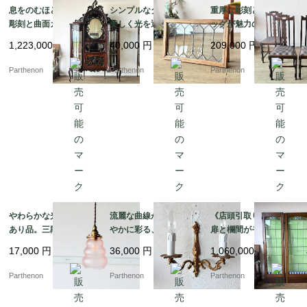
これからも永く安心してお使いいただけるよう、構造の締め
息をのむほどの繊細な
シンプルなダイヤ柄が
重厚な彫刻とボビンレ
彫刻と曲面ガラスが美
美しく光を通すステン
ッグが魅力のオーク製
直しなど細部までしっかりとメンテナンスを完了しておりま
しいマホガニー製シフ
ドグラス。施工や飾り
ダイニングチェア4脚セ
す。ご自宅のリビングや店舗の特別な什器として、空間の格
1,223,000
円
40,000
円
209,000
円
ォニア。華やかな存在
に便利な木製フレーム
ット。張り替え済みで
を高めてくれる一生ものの逸品です。

感を放つミラー付きキ
付き。【51625-1】
快適な座り心地。【c3
Parthenon
Parthenon
Parthenon
ャビネット【k182】
25】
やわらかな光を灯す訳
流麗な曲線が壁面を華
《店頭引取り限定》3枚
あり品。三段フォルム
やかに彩る、金色の装
扉と欄間がそろう希少
が愛らしいピンクガラ
飾が優雅に映える2灯式
な建具。花文様のステ
17,000
円
36,000
円
1,060,000
円
スのペンダントライト
ウォールランプ【222
ンドグラスを彩る大型
【8520-4】
7】
ドアセット【03433】
Parthenon
Parthenon
Parthenon