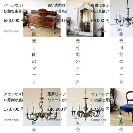
バールウォルナットの
白い大型ロココ調フレ
白磁に映える青い花模
妖艶な杢目が目を惹
ームが目を惹く、空間
様と真鍮アームのコン
く、空間を優雅に彩る
を優雅に彩るアンティ
トラスト。爽やかな気
538,000
円
197,000
円
69,000
円
チッペンデール様式の
ーク調の大型スタンド
品を漂わせる陶器製5灯
サイドボード【ds43-
ミラー【fo244】
式シャンデリア【sy47
Parthenon
Parthenon
Parthenon
2】
6】
アカンサス模様の美し
重厚なレリーフと優美
ウォールナットの美し
い彫刻が施されたブラ
なアームが描く気品。
い曲線と彫刻が目を惹
ス照明。クラシカルな
クラシカルな真鍮の輝
く、空間を優雅に彩る
178,700
円
140,900
円
88,200
円
空間を演出する6灯式シ
きが空間を魅了する8灯
気品あるバルーンチェ
ャンデリア【sy393】
式シャンデリア【sy46
ア【c237-2】
Parthenon
Parthenon
Parthenon
6】