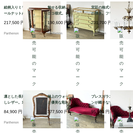
絵柄入りミラーとウォ
魅せる収納と優美なロ
宮廷の格式を纏う10灯
ールナットが美しいア
ココ様式。ピスタチオ
の輝き。フランスアン
ンティーク・ガラスキ
グリーンの引き出し式
ティークの重厚な真鍮
217,500
円
190,600
円
231,700
円
ャビネット（飾り棚）
ガラスショーケース付
製大型クリスタルシャ
【k150】
き 3段チェスト【fo25
ンデリア【sy468】
Parthenon
Parthenon
Parthenon
5】
凛とした長尾鳥の型押
極上のウォールナット
プレスガラスとアイア
しレザー。19世紀末フ
と優美な彫刻の芸術。1
ンが織りなす重厚な佇
レンチアンティークの
9世紀末の風格を纏うア
まい。元オイルランプ
84,900
円
377,500
円
95,500
円
木製ファイアースクリ
ンティーク・シェーズ
の趣を残したスタンド
ーン【8555】
ロング（ソファ）【c3
ランプ【03430】
Parthenon
Parthenon
Parthenon
34】