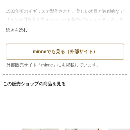
1930年頃のイギリスで製作された、美しい木目と独創的なデ
ザインが目を惹くウォールナット製のアンティーク・ガラス
キャビネット（飾り棚）です。

続きを読む
正面中央は固定式（FIX）のガラスとなっており、内部は柔
らかな印象のクロス張り仕様。大切なコレクションを優しく
上品に引き立ててくれます。両サイドのガラス扉を開くと、
背面にはエレガントな幾何学模様の絵柄が入ったミラーとガ
ラス棚が備わっています。光を幾重にも反射し、ディスプレ
イしたアイテムをより一層華やかに演出してくれます。

この販売ショップの商品を見る
さらにトップ部分に採用された滑らかに湾曲したカーブガラ
スの造形美も、このキャビネットの優美さを際立たせる見事
なアクセントです。高級材ウォールナットの深みのある色艶
と相まって、お部屋に上質なアンティークならではの風格を
もたらしてくれます。
