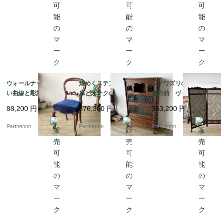
ウォールナットの美し
煌めくステンドグラス
シノワズリの風合いが
い曲線と彫刻が目を惹
扉とオークの味わいが
魅力的 ヴィクトリア
く、空間を優雅に彩る
魅力のスタッキングブ
期のマホガニースクリ
88,200
円
676,300
円
353,200
円
気品あるバルーンチェ
ックケース【k184】
ーン【fo110】
ア【c237-1】
Parthenon
Parthenon
Parthenon