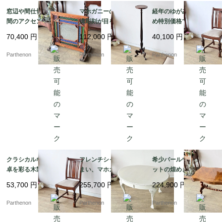
窓辺や間仕切りに、空
マホガニーの美しい縦
経年のゆがみがあるた
間のアクセントとなる
溝彫刻が目を惹く、空
め特別価格でのご案
美しい幾何学デザイ
間を優雅に彩るスリム
内。バルボスレッグが
70,400
円
112,000
円
40,100
円
ン。色鮮やかなテクス
なフォルムの花台・ラ
映えるオーク材ダイニ
チャガラスが彩る、木
ンプスタンド【fo15
ングチェア【ds57-2】
Parthenon
Parthenon
Parthenon
枠付きステンドグラス
1】
パネル【4478】
クラシカルな書斎や食
フレンチシャビーな佇
希少バールウォールナ
卓を彩る木製椅子。優
まい、マホガニーのエ
ットの煌めき。美しい
美なバルボスレッグが
クステンション・ダイ
波型天板とツイストレ
53,700
円
255,700
円
224,900
円
目を引くオーク材ダイ
ニングテーブル【t32
ッグのセンターテーブ
ニングチェア【ds57-
4】
ル【t329】
Parthenon
Parthenon
Parthenon
1】