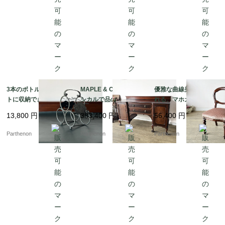
3本のボトルをコンパク
MAPLE & Co社製 クラ
優雅な曲線美に魅了さ
トに収納できる卓上ボ
シカルで品のある佇ま
れる、マホガニーアン
トルホルダー。葡萄の
いのマホガニーサイド
ティークバルーンチェ
13,800
円
383,400
円
56,400
円
装飾が美しいアイアン
ボード【s72】
ア 張替え済み【c347
製ワインラック【8529
-2】
Parthenon
Parthenon
Parthenon
-6】