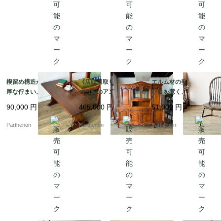
楔留め構造が映える重
《店頭引取り限定》ロ
エルム材の美しい木目
厚な佇まい。力強いオ
ココ調のアンティーク
が目を惹く、温かみあ
ークの木目を楽しむコ
風大型キャビネット。
る空間を演出するヴィ
90,000
円
465,000
円
51,000
円
ーヒーテーブル【t32
空間を圧倒的な気品で
ンテージ調の木製ウィ
0】
彩るガラス扉付きのカ
ンザーチェア【c349】
Parthenon
Parthenon
Parthenon
ップボード。【k207】