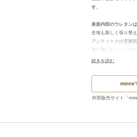
す。

座面内部のウレタンは
生地も新しく張り替え
アンティークの雰囲気
落ち着いたトーンのフ
日常使いしやすい座り
続きを読む
木部には経年による小
長い時間を重ねてきた
お楽しみください。

同型のチェアがござい
それぞれ個体差がある
【SIZE】(最大値)
