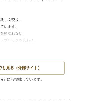
新しく交換、

ています。

を損なわない

ァブリックを合わせ、

心地に整えました。

傷や表情の揺らぎが見られますが、

家具ならではの味わいとして

ますが、

ため、1脚ずつの販売となります。
