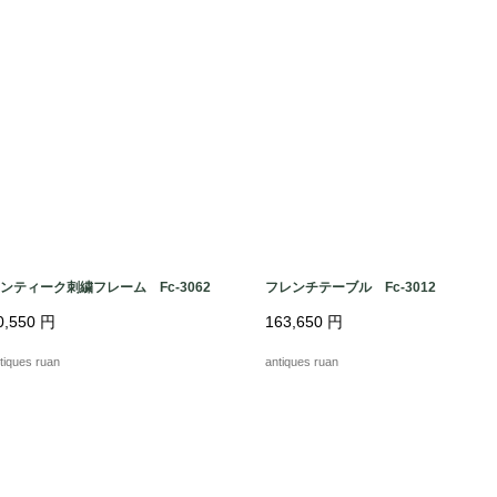
W:約45.0cm

D:約39.0cm

H:約86.0cm

H:約48.0cm(座面まで
ンティーク刺繍フレーム Fc-3062
フレンチテーブル Fc-3012
0,550
円
163,650
円
tiques ruan
antiques ruan