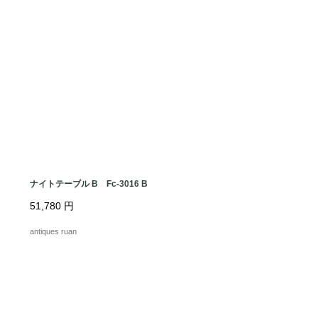
）

ナイトテーブル B Fc-3016 B
51,780
円
antiques ruan