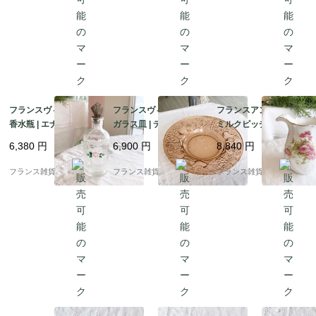
フランスヴィンテージ
フランスヴィンテージ
フランスアンティーク
香水瓶 | エナメル手描
ガラス皿 | ディプレッ
ミルクピッチャー | Lim
き ピンク色 小花柄 パ
ショングラス 大皿 コー
oges リモージュ 磁器
6,380
円
6,900
円
8,840
円
フュームボトル | 1900
ラルピンクカラー | 195
フリルとピンク色のポ
年代半頃
0-60年代
ピー 花柄 | 1900年代初
フランス雑貨chouchou
フランス雑貨chouchou
フランス雑貨chouchou
頭