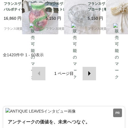
フランスヴィンテージ
フランスヴィンテージ
フランスヴィンテージ
バルボティーヌピシェ |
アッシュトレイ（灰
ブローチ | 華やかなリ
パステルカラーで描か
皿）| ボヘミアンガラス
ボンモチーフ フェイク
16,860
円
5,150
円
5,150
円
れたイチゴ＆葡萄 ピッ
幾何学的な星型模様 ダ
パール 編み込み |1900
チャー 水挿し | 1950-6
イヤモンドカット | 195
年代中頃～後半
フランス雑貨chouchou
フランス雑貨chouchou
フランス雑貨chouchou
0年頃
0-70年頃
全
1420
件中
1 - 60
表示
1
ページ目
PR
アンティークの価値を、未来へつなぐ。