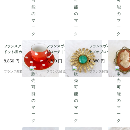
フランスアンティーク
フランスヴィンテージ
フランスヴィンテージ
ドット柄 カップ＆ソー
ブローチ｜フラワーモ
カメオブローチ｜女性
サー | ディゴワン・サ
チーフ 翡翠 ゴールドメ
の横顔 CAMEO セルロ
8,850
円
6,380
円
6,380
円
ルグミンヌ窯 鮮やかな
タル 上品なライトグリ
イド製 |1930-40年頃
朱赤 レトロな水玉模様
ーン |1900年代中頃～
フランス雑貨chouchou
フランス雑貨chouchou
フランス雑貨chouchou
| 1920年頃 3
後半