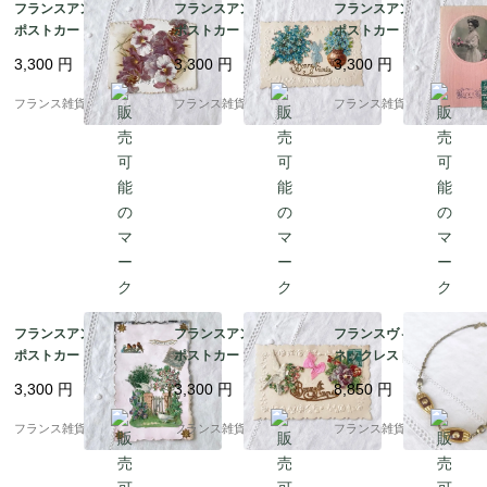
フランスアンティーク
フランスアンティーク
フランスアンティーク
ポストカード |スミレの
ポストカード | 勿忘草
ポストカード | ピンク
花 グリーティングカー
Bonne Annee エンボ
カラー モノクロポート
3,300
円
3,300
円
3,300
円
ド クラシカルなデザイ
ス加工 美品｜1900年代
レート Bonne Annee
ン ヴィクトリア朝後期
初頭
エンボス加工｜1900年
フランス雑貨chouchou
フランス雑貨chouchou
フランス雑貨chouchou
｜1890－1910年代
代初頭
フランスアンティーク
フランスアンティーク
フランスヴィンテージ
ポストカード | Souveni
ポストカード | 薔薇模
ネックレス | 【希少】
r d'amitié 白い鳩と可
様のエンボス加工 シル
オレナ・パリ（OREN
3,300
円
3,300
円
8,850
円
憐な花々 コラージュ｜
クリボン 白い鳩 Bonne
A PARIS ）ブラウン×
1900年代初頭 (F009)
Annee エンボス加工｜
ゴールドカラー シック
フランス雑貨chouchou
フランス雑貨chouchou
フランス雑貨chouchou
1900年代初頭 (A004)
でエレガント |1900年
代後半