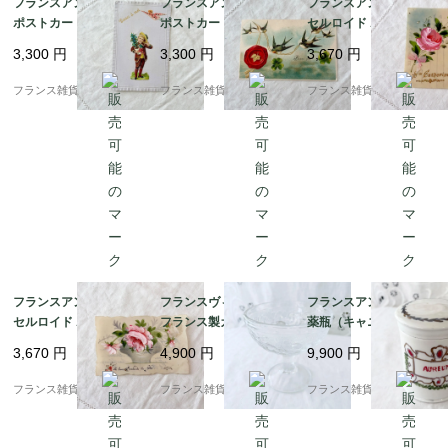
フランスアンティーク
フランスアンティーク
フランスアンティーク
ポストカード | ヴィク
ポストカード | ノスタ
セルロイド ポストカー
トリアン調 花束を持っ
ルジックな風合い ツバ
ド | ピンク薔薇のブー
3,300
円
3,300
円
3,670
円
た男の子 未使用 | 1900
メと四葉のクローバー |
ケ ハンドペイント | 19
年代初頭（F004）
1900年代初頭（I001）
10－40年代（G004）
フランス雑貨chouchou
フランス雑貨chouchou
フランス雑貨chouchou
フランスアンティーク
フランスヴィンテージ
フランスアンティーク
セルロイド ポストカー
フランス製ガラス皿 |
薬瓶（キャニスター）|
ド | 薔薇のブーケ ハン
爽やかなレトロフルー
金彩やグリーンの植物
3,670
円
4,900
円
9,900
円
ドペイント | 1900年代
ツ柄 可憐で涼し気な印
が描かれた「AURE
初期（H002）
象 | 1900年代中頃
M」
フランス雑貨chouchou
フランス雑貨chouchou
フランス雑貨chouchou