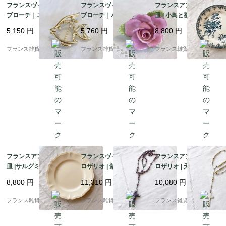
フランスヴィンテージ
フランスヴィンテージ
フランスアンティーク
ブローチ｜エンゼルフ
ブローチ｜パステルピ
皿 | 小鳥と薔薇柄 深い
ィッシュ 魚 ゴールドト
ンク 薔薇型 陶器製 ハ
ブルー Terre de Fer 平
5,150
円
5,760
円
8,800
円
ーン Trifari |1900年代
ンドメイド |1900年代
皿 | 1900年代初頭
中頃～後半
中頃～後半
フランス雑貨chouchou
フランス雑貨chouchou
フランス雑貨chouchou
フランスアンティーク
フランスヴィンテージ
フランスアンティーク
皿 |サルグミンヌ窯 Sar
ロザリオ | 紫色のガラ
ロザリオ | 天然ボーン
reguemines 花リム 温
スビーズ ルルドの記念
ナチュラルな色あい 十
8,800
円
11,310
円
10,080
円
かみのあるエクリュカ
十字架 神聖 | 1890－19
字架 神聖 | 1900-1950
ラー | 1920-50年頃
30年頃
年代
フランス雑貨chouchou
フランス雑貨chouchou
フランス雑貨chouchou