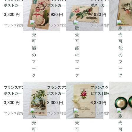
ポストカード |おくるみ
ポストカード | マーガ
ポストカード | 1906年
に包まれた赤ちゃん ユ
レットや勿忘草 エンボ
消印 立体エンボス加工
3,300
円
2,930
円
2,930
円
ーモラスで愛らしい | 1
ス加工（小鳥と草花）|
（小鳥と草花）| （B02
900年前後
1900年頃（A008）
8）
フランス雑貨chouchou
フランス雑貨chouchou
フランス雑貨chouchou
フランスアンティーク
フランスアンティーク
フランスヴィンテージ
ポストカード | ヤドリ
ポストカード |ピンクの
ピアス | 鮮やかなエナ
ギと雪景色 幸運の象徴
薔薇 手刺繍とリボン | 1
メルグリーン ×大粒フ
3,300
円
3,300
円
6,380
円
| 1900年代初頭（J00
900年前後
ェイクパール | 1970-80
3）
年頃
フランス雑貨chouchou
フランス雑貨chouchou
フランス雑貨chouchou