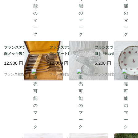
フランスアンティーク
フランスアンティーク
フランスヴィンテージ
銀メッキ製フォーク10
コンポート皿 | 美しい
皿 | 「Haviland Limog
本セット｜フレンチエ
模様のプレスドガラス
es」アビランド リモー
12,900
円
12,000
円
5,200
円
レガンス ロカイユ＆ア
が素敵 | 1900年代中頃
ジュ ピンク色の小花柄
カンサス模様 | 1900年
磁器プレート | 1900年
フランス雑貨chouchou
フランス雑貨chouchou
フランス雑貨chouchou
代前半
代中頃