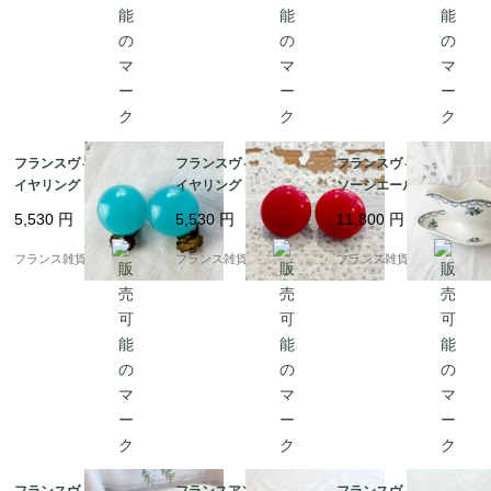
フランスヴィンテージ
フランスヴィンテージ
フランスヴィンテージ
イヤリング | 鮮やかな
イヤリング | コロンと
ソーシエール | サンタ
ターコイズブルー カボ
可愛い赤のカボション
マン（St.Amand）繊
5,530
円
5,530
円
11,800
円
ション ドーム | 1950-6
ドーム | 1950年頃
細なガーランドと可憐
0年頃
な花柄 |1950年～60年
フランス雑貨chouchou
フランス雑貨chouchou
フランス雑貨chouchou
頃