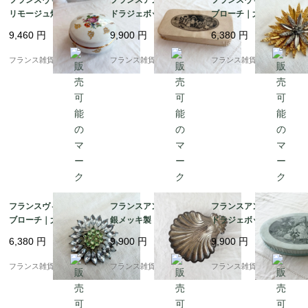
フランスヴィンテージ
フランスアンティーク
フランスヴィンテージ
リモージュ焼き ボンボ
ドラジェボックス | 幸
ブローチ｜大輪ひまわ
ニエール | 金彩と繊細
せを運ぶ小さな宝物箱
り ゴールドの花びら 大
9,460
円
9,900
円
6,380
円
な花束の小物入れ |190
(ペーパーボックス) | 19
胆で優美 |1960-70年頃
0年代中頃
00年代初期
フランス雑貨chouchou
フランス雑貨chouchou
フランス雑貨chouchou
フランスヴィンテージ
フランスアンティーク
フランスアンティーク
ブローチ｜大粒 クリア
銀メッキ製トレイ | 貝
ドラジェボックス | 愛
ラインストーン 花モチ
殻モチーフ シェル型 小
らしいくすみブルーの
6,380
円
9,900
円
9,900
円
ーフ シルバー×グリー
物入れ |1930－60年代
紙箱 |1900年代初頭
ン フォーマルにも |195
頃
フランス雑貨chouchou
フランス雑貨chouchou
フランス雑貨chouchou
0-60年頃