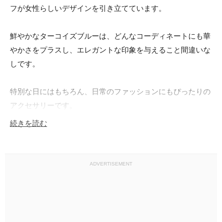
フが女性らしいデザインを引き立てています。

鮮やかなターコイズブルーは、どんなコーディネートにも華
やかさをプラスし、エレガントな印象を与えること間違いな
しです。

特別な日にはもちろん、日常のファッションにもぴったりの
アクセサリーです。

続きを読む
まるでお花が咲いているかのようなデザインは、身につける
ことで周囲の視線を集める素晴らしいアイテムとなるでしょ
う。

ADVERTISEMENT
自分自身へのご褒美や、大切な方への贈り物としても喜ばれ
ることでしょう。
