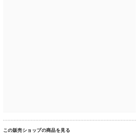
この魅力的な花モチーフのブローチをぜひお手元に迎え入
れ、その特別な魅力を存分にお楽しみくださいね。

■詳細

全体的に特筆するような大きなダメージはございません。コ
ンディションは良好です。

経年による小さな傷や汚れ錆等が見受けられる場合がござい
ますが、ヴィンテージならではの風合いと感じていただけま
すと幸いです。

感じ方には個人差がございますので、お写真をご確認の上、
ご購入ください。気になる点がある場合は、トラブル防止の
ためにも事前にお問合せください。留め具も良好な状態で
す。

この販売ショップの商品を見る
■素材：ゴールドメタル
