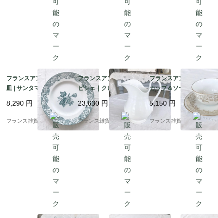
フランスアンティーク
フランスアンティーク
フランスアンティーク
皿 | サンタマン St Ama
ピシェ｜クレイユ＆モ
カップ＆ソーサー | ホ
nd et Hamage社 深み
ントロー 「Creil et Mo
ワイト×ゴールド 白磁
8,290
円
23,630
円
5,150
円
のあるブルーグリーン
ntereau」アンティー
デズリエール社 金彩 |1
の花柄模様 平皿 | 1900
ク陶磁器 ｜1840‐1876
910年～中頃 ②
フランス雑貨chouchou
フランス雑貨chouchou
フランス雑貨chouchou
年代初頭
年頃