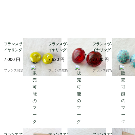
■サイズ：W約3.0cm×H約6.0?p

■年代：1960－80年頃

■買付け国：フランス（製品はアメリカブランドです）

■刻印：有

フランスヴィンテージ
フランスヴィンテージ
フランスヴィンテージ
イヤリング | 絶妙なラ
イヤリング | 光を透か
イヤリング |ターコイズ
イムグリーンのレトロ
す 美しいルビーレッド
ブルー モザイクタイル
7,000
円
7,620
円
7,620
円
ガラス | 1950～60年頃
ガラス | 1950～60年頃
風ガラス | 1950～60年
頃
フランス雑貨chouchou
フランス雑貨chouchou
フランス雑貨chouchou
フランスアンティーク
フランスアンティーク
フランスアンティーク