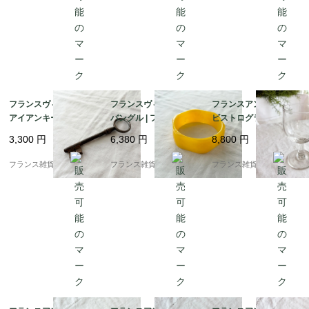
フランスヴィンテージ
フランスヴィンテージ
フランスアンティーク
アイアンキー | 鍛鉄の
バングル | フレンチ イ
ビストログラス | 19世
鍵 ペーパーウェイト |
エローカラー 太バング
紀フランスの温もり |
3,300
円
6,380
円
8,800
円
パリの蚤の市 | 1900年
ル｜レトロ樹脂 |1960s
宙吹き（手吹き）ガラ
代中頃
ス 1
フランス雑貨chouchou
フランス雑貨chouchou
フランス雑貨chouchou