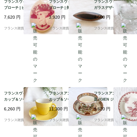
フランスヴィンテージ
フランスヴィンテージ
フランスヴィンテージ
ブローチ | ピンク色の
ブローチ | 美しい木目
ガラスデザート皿 | チ
帽子を被った貴婦人 レ
木の温もり 美しい曲線
ェリー柄 エンボス模様
7,620
円
3,920
円
4,500
円
ジン製 | 1960-70年代
| 1900年代中頃～後半
フルーツ イタリア製 | 1
960－70年頃
フランス雑貨chouchou
フランス雑貨chouchou
フランス雑貨chouchou
フランスヴィンテージ
フランスアンティーク
フランスアンティーク
カップ＆ソーサー | ク
カップ＆ソーサー | サ
皿 | GIEN ジアン アザ
レイユ・モントロー
ルグミンヌ窯 Sarregu
ミ柄（chardons) ディ
6,260
円
11,300
円
9,620
円
（Creil et Monterea
emines シノワズリ柄
ナープレート | 1920年
u）HBCM イエローカ
コレクタブル | 19世紀
前後 4
フランス雑貨chouchou
フランス雑貨chouchou
フランス雑貨chouchou
ラー ｜1935-50年頃 2
後半～20世紀初頭