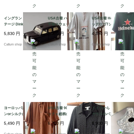
イングランド製 ヴィン
USA古着 ハーフジップ
USA古着 Heineken ビ
テージ Dinky Toys AU
半袖スウェットシャツ
ッグロゴTシャツ sizeL
STIN TAXI ディンキー
メンズS-Mくらい ボデ
メンズ グリーン ハイネ
5,830
円
6,380
円
4,390
円
トイズ オースチンタク
ィビルクラブプリント
ケン アメリカ オールド
シー ミニカー アンティ
アメリカ オールド古着
古着 if1043
Callum shop
Callum shop
Callum shop
ーク_260731 ig4992
_260805 if1044
ヨーロッパ古着 レーヨ
USA古着 90's頃 ブラ
ドイツから クリスタル
ンorシルクの半袖ボタ
ックｘ総柄のレーヨン
ガラスのバスケット型
ンダウンシャツ メンズ
半袖シャツ sizeL メン
トレー ボヘミアグラス
5,490
円
6,700
円
8,900
円
Lくらい ブラウン ヴィ
ズ アメリカ ヴィンテー
を彷彿 24%PbO トレイ
ンテージ ダメージ古着
ジ オールド古着_2608
アンティーク ヴィンテ
Callum shop
Callum shop
Callum shop