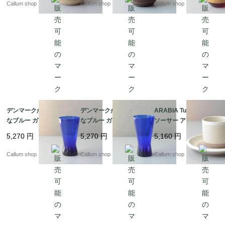
輪挿し ミッドセンチュ
ワーベース_ig4989
ーベース ヴィンテージ
Callum shop
Callum shop
Callum shop
リー期 フラワーベース
_ig4988
_ig4990
デンマークから きれい
デンマークから きれい
ARABIA Tupa カップ&
なブルー ガラスの花瓶
なブルー ガラスの花瓶
ソーサー アラビア トゥ
コバルトブルー 花器 グ
コバルトブルー 花器 グ
パ フィンランド 北欧
5,270
円
5,270
円
5,160
円
ラス フラワーベース ヴ
ラス フラワーベース ヴ
北欧食器 陶器 アンティ
ィンテージ_ig4987
ィンテージ_ig4986
ーク ヴィンテージ_it44
Callum shop
Callum shop
Callum shop
92