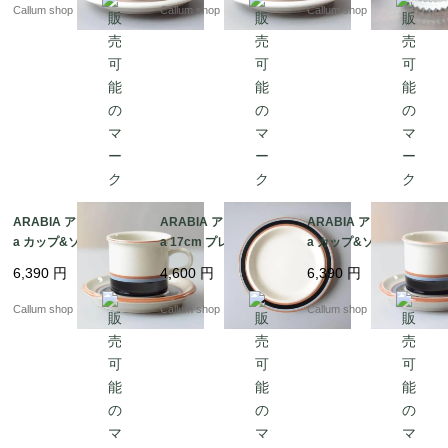
ーク ヴィンテージ_it44
ーク ヴィンテージ_it44
ジ Oiva Toikka オイヴ
Callum shop
Callum shop
Callum shop
89
88
ァトイッカ_it4485
ARABIA アラビア Taik
ARABIA アラビア Taik
ARABIA アラビア Taik
a カップ&ソーサー タ
a 17cm プレート お皿
a カップ&ソーサー タ
イカ 北欧食器 フィンラ
タイカ 北欧食器 フィン
イカ 北欧食器 フィンラ
6,390
円
4,600
円
6,390
円
ンド ヴィンテージ アン
ランド 北欧 ヴィンテー
ンド ヴィンテージ アン
ティーク_it4433
ジ アンティーク_it443
ティーク_it4431
Callum shop
Callum shop
Callum shop
7