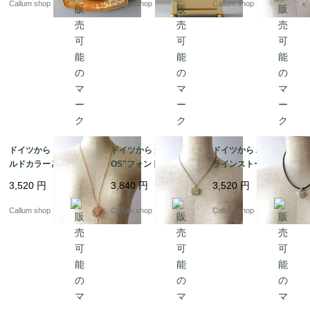
Callum shop
Callum shop
Callum shop
0130
724 ic0129
0046
ドイツから ピンクゴー
ドイツから かわいい"S
ドイツから ハート型の
ルドカラーとラインス
OS"フォントのロケッ
ラインストーンチャー
トーンメダルのペンダ
トペンダント コスチュ
ム ペンダント コスチュ
3,520
円
3,840
円
3,520
円
ント コスチュームジュ
ームジュエリー アクセ
ームジュエリー アクセ
エリー アクセサリー ア
サリー アンティーク_2
サリー アンティーク_2
Callum shop
Callum shop
Callum shop
ンティーク ia0045
60727 ia0044
60727 ia0043