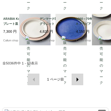
ARABIA Koralli 20cm
デンマーク製 SOHOLM
1960～70年代 ARABI
プレート皿 アラビア コ
グラニット 18cm プレ
A アラビア Lilja 17cm
ラーリ コーラリ 北欧食
ート お皿 スーホルム G
プレート お皿 リリヤ L
7,300
円
4,820
円
4,150
円
器 フィンランド 北欧
RANIT 北欧食器 北欧雑
aila Hakala 北欧 食器
ヴィンテージ アンティ
貨 ヴィンテージ アンテ
フィンランド 陶器 ヴィ
Callum shop
Callum shop
Callum shop
ーク_it4255
ィーク_it4252
ンテージ_it4701
全
5036
件中
1 - 60
表示
1
ページ目