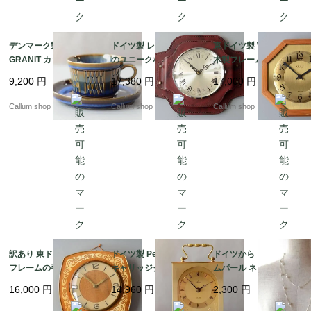
デンマーク製 SOHOLM
ドイツ製 レザータッチ
東ドイツ製 WEIMAR
GRANIT カップ＆ソー
のユニークなフレーム
木製フレームｘ真鍮盤
サー スーホルム グラニ
壁時計 壁掛け時計 アン
壁時計 ウッドｘブラス
9,200
円
17,380
円
17,000
円
ット 北欧食器 北欧雑貨
ティーク ヴィンテージ
クロック 壁掛け時計 ヴ
ヴィンテージ アンティ
_260724 ic0133
ィンテージ_260724 ic
Callum shop
Callum shop
Callum shop
ーク_it4593
0131
訳あり 東ドイツ製 木製
ドイツ製 Peter 真鍮の
ドイツから コスチュー
フレームの手巻き 壁時
キャリッジクロック 置
ムパール ネックレス ロ
計 吊り下げ式 ウッド
き時計 枕時計 デスクク
ング コスチュームジュ
16,000
円
14,960
円
2,300
円
クロック 壁掛け時計 ヴ
ロック ミッドセンチュ
エリー アクセサリー ア
ィンテージ_260724 ic
リー ヴィンテージ_260
ンティーク_260727 ia