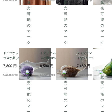
_260805 if1042
05 if1041
ージ_260721 ig4976
ドイツから パープルガ
イタリア ムラーノグラ
フィンランドから キレ
ラスが美しいユニーク
スと思われるキレイな
イなグリーンマーブル
な魚 オブジェ グラス
ガラスのクジラ オブジ
ガラスの小鳥 オブジェ
7,800
円
8,590
円
7,480
円
フィギュア フィッシュ
ェ Italy Murano Style
北欧 バード オブジェ
アンティーク ヴィンテ
フィギュア ヴィンテー
フィギュア ヴィンテー
Callum shop
Callum shop
Callum shop
ージ_260721 ig4975
ジ_260721 ig4974
ジ_260721 ig4972