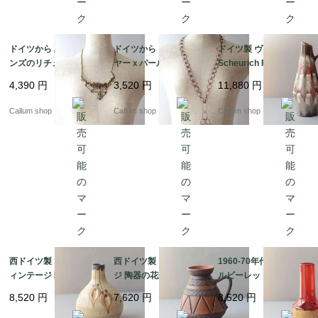
ドイツから 真鍮orブロ
ドイツから コパーワイ
ドイツ製 ヴィンテージ
ンズのリチュアルなペ
ヤーｘパールビーズの
Scheurich Fat Lava Va
ンダント コスチューム
ペンダント 銅線 コスチ
se 花瓶 花器 ファット
4,390
円
3,520
円
11,880
円
ジュエリー アクセサリ
ュームジュエリー アク
ラバー ミッドセンチュ
ー アンティーク_2607
セサリー アンティーク
リー期 フラワーベース
Callum shop
Callum shop
Callum shop
27 ia0042
_260727 ia0041
アンティーク_ig4991
西ドイツ製 Sgrafo ヴ
西ドイツ製 ヴィンテー
1960-70年代 チェコ製
ィンテージ 陶器の花瓶
ジ 陶器の花瓶 Art pott
ルビーレッドの花瓶 ボ
Art pottery Peter Mull
ery 花器 一輪挿し ミッ
ヘミアガラス Jan Gabr
8,520
円
7,620
円
8,520
円
er スグラフォ 花器 一
ドセンチュリー期 フラ
he 花器 グラス フラワ