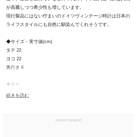
が高騰しつつ希少性も増しています。

現行製品にはない佇まいのドイツヴィンテージ時計は日本の
ライフスタイルにも自然に馴染んでくれそうです。

◆サイズ・実寸値(cm)

タテ 22

ヨコ 22

奥行き 6

◆素材

陶器

続きを読む
◆原産国

ドイツ

ADVERTISEMENT
◆状態・注意点
