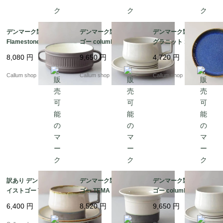
デンマーク製 DANSK
デンマーク製 クイスト
デンマーク製 SOHOLM
Flamestone 持ち手付
ゴー columbia ティー
グラニット 18cm プレ
き スープボウル 器 ク
カップ＆ソーサー コロ
ート お皿 スーホルム G
8,080
円
9,650
円
4,720
円
イストゴー J.H.Quistg
ンビア B&G Bing & Gr
RANIT 北欧食器 北欧雑
aard 北欧ヴィンテージ
ondahl J.H.Quistgaard
貨 ヴィンテージ アンテ
Callum shop
Callum shop
Callum shop
アンティーク_it4611
北欧ヴィンテージ アン
ィーク_it4598
ティーク_it4607
訳あり デンマーク製 ク
デンマーク製 クイスト
デンマーク製 クイスト
イストゴー TEMA ティ
ゴー TEMA ボウル 鉢
ゴー columbia ティー
ーカップ＆ソーサー テ
器 ティーマ B&G Bing
カップ＆ソーサー コロ
6,400
円
8,520
円
9,650
円
ィーマ B&G Bing & Gr
& Grondahl J.H.Quistg
ンビア B&G Bing & Gr
ondahl J.H.Quistgaard
aard 北欧ヴィンテージ
ondahl J.H.Quistgaard