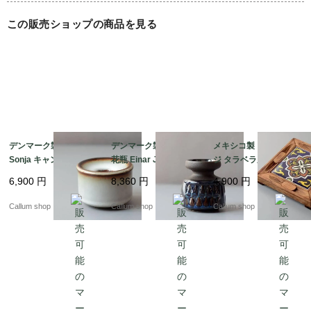
この販売ショップの商品を見る
デンマーク製 SOHOLM
デンマーク製 SOHOLM
メキシコ製 ヴィンテー
Sonja キャンドルスタ
花瓶 Einar Johansen
ジ タラベラ風タイルと
ンド 花瓶 北欧 花器 ス
ネイビー 北欧 花器 ス
木製のトリベット 陶板
6,900
円
8,360
円
4,900
円
ーホルム 一輪挿し ホル
ーホルム 一輪挿し キャ
オブジェ 花台やトレー
ダー 燭台 ヴィンテージ
ンドルスタンド ホルダ
としても フォークアー
Callum shop
Callum shop
Callum shop
_260731 ig4995
ー ヴィンテージ_2607
ト アンティーク_2607
31 ig4994
31 ig4993