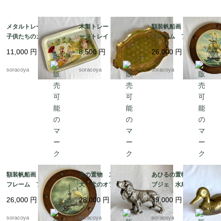
メタルトレー 大型
木製トレー ヴィンテ
額装帆船画 木製丸型
子供たちのガーデニン
ージトレイ イタリア
フレーム フランス
グ 植え込み お庭ジ
ン工芸 取っ手付き
マリン 晴天 航海 19
11,000
円
8,500
円
26,000
円
ョーロ花籠 19kwm75
ゴールドグリーン 19ot
otm18-2
m5
soracoya
soracoya
soracoya
額装帆船画 木製丸型
犬の置物 スパニエル
あひるの置物 真鍮オ
フレーム フランス
犬 犬のオブジェ 猟
ブジェ 水鳥 小物入
マリン 荒天 航海 1
犬 メタルオブジェ 19
れ 19otｍ14-5
26,000
円
28,000
円
39,000
円
9otm18-1
otk30
soracoya
soracoya
soracoya