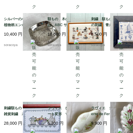
シルバーの小物入れ
額もの 木のフレー
刺繍 額もの ヨット
植物柄エンボス gelb
ム ABC サンプラー
の刺繍 青糸 青フレ
社製 シルバープレー
くま クロスステッ
ーム 12otdg45-2
10,400
円
18,000
円
8,500
円
ト 12otec11
チ 図案 クマの物
語 12oter11
soracoya
soracoya
soracoya
刺繍額もの キッチン
ラヴィエ ひし形プレ
ラヴィエ シェル型 T
雑貨刺繍 木製フレー
ート変形 すずらん
erre de Fer トゥール
ム ポット ボール
前菜オードブル プチ
ドフェール ペクソン
28,000
円
6,700
円
9,900
円
ピッチャー フルー
ガトー おやつ 19tw
ヌ窯 19twm36-2
ツ 12oter19
m34