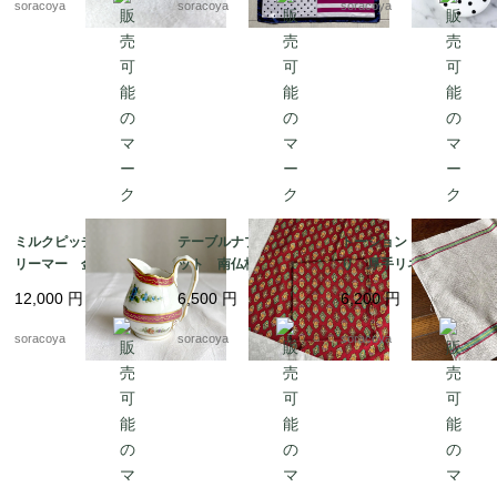
soracoya
soracoya
soracoya
ミルクピッチャー ク
テーブルナプキン2枚セ
トーション バスク織
リーマー 金彩格子
ット 南仏柄 ランチ
り 厚手リネン キッ
花ブーケ手描き クラシ
ョンマット ヴァルド
チンクロス 天然素
12,000
円
6,500
円
6,200
円
ックスタイル 19twm
ローム ハンカチ ソ
材 麻 テーブルマッ
57
レイアード マルチク
ト 生成りベージュ 1
soracoya
soracoya
soracoya
ロス 12cler3
2cler4