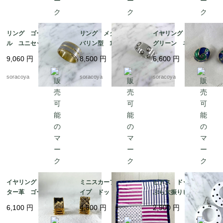
リング ゴールドメタ
リング メタル タン
イヤリング 丸渦巻
ル ユニセックス メ
バリン型 18号 ファ
グリーン ネイビー
ンズ 24号 スカーフ
ッションリング スカ
エナメル加工 19ach8
9,060
円
8,500
円
6,600
円
リングとしても 12ac
ーフリングにも 12acc
cm13-2
m13-4
soracoya
soracoya
soracoya
イヤリング アリゲー
ミニスカーフ ストラ
ピアス ドット ぶら
ター革 ゴールドカラ
イプ ドット ビビッ
ぶら大振りピアス 軽
ー スクウェア型 19
ド ピンク ネイビ
くて大きいピアス 12
6,100
円
4,600
円
2,900
円
ach8-4
ー 12acdf20
acce5