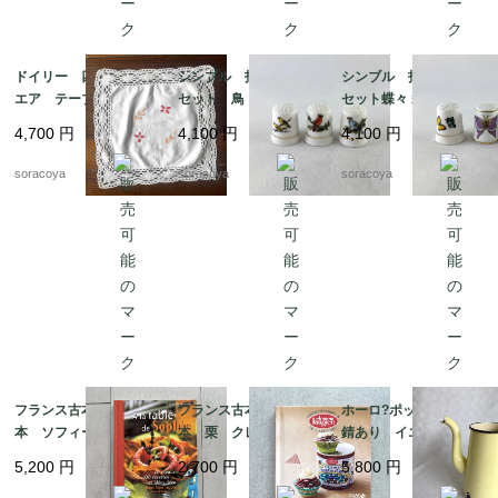
ドイリー 四角 スク
シンブル 指ぬき 3個
シンブル 指ぬき 3個
エア テーブルマッ
セット 鳥 小鳥 裁縫
セット蝶々 裁縫道具 1
ト 花刺繍 12CLda1
道具 12otef2-8
2otef2-9
4,700
円
4,100
円
4,100
円
9-４
soracoya
soracoya
soracoya
フランス古本 レシピ
フランス古本 レシピ
ホーロ?ポット 蓋なし
本 ソフィーのお料理
本 栗 クレマン・フ
錆あり イエロー ア
本 100レシピ 12ps
ォジェ マロンクリー
ウトドア 水差し 花
5,200
円
2,700
円
5,800
円
eh17-1
ム 12pseg20-2
瓶 ガーデニング 12