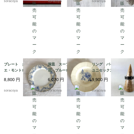
soracoya
soracoya
soracoya
プレート クレイユ・
深皿 スープ皿 青
リング バイカラー
エ・モントロー 平皿 蔦
花 ブルーローズ ス
ユニセックス メン
レリーフ デザート
テンシル柄 ディゴワ
ズ 20号 スカーフリ
8,800
円
6,070
円
9,900
円
19twm84-1
ン サルグミンヌ 19t
ングとしても 12aceh
wm70-3
20-5
soracoya
soracoya
soracoya