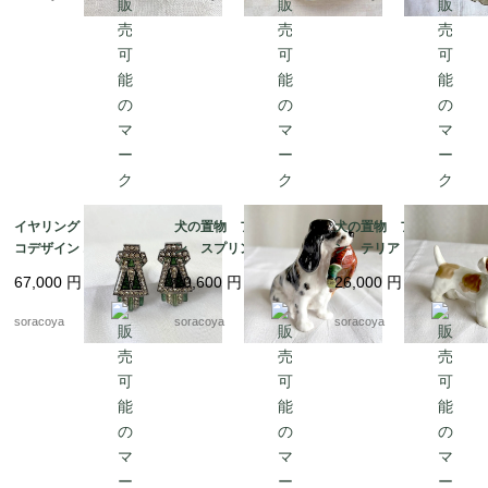
イヤリング アールデ
犬の置物 フィギュリ
犬の置物 フィギュリ
コデザイン エメラルド
ン スプリンガースパ
ン テリア 陶器製
グリーン エナメル加
ニエルとキジ 猟犬
ロイヤルドックス 19
67,000
円
20,600
円
26,000
円
工 12acen27
ロイヤルドルトン 19
otm43
otm43-2
soracoya
soracoya
soracoya