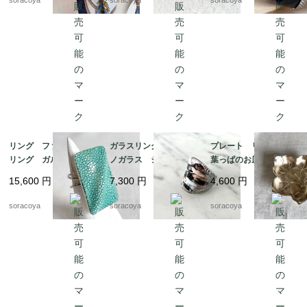
soracoya
soracoya
soracoya
然石
リング ファッション
ガラスリング ムラー
プレート リーフ型
リング ガルーシャ
ノガラス シルバーベ
葉っぱのお皿 WMF
スティングレイ エイ
ース 12号 メタリッ
ぶどうの葉っぱ 12ot
15,600
円
7,300
円
4,600
円
革 スクウェアモチー
クカラー 12acen15-2
em10
フ 9-10号フリーサイ
soracoya
soracoya
soracoya
ズ 12aceb16