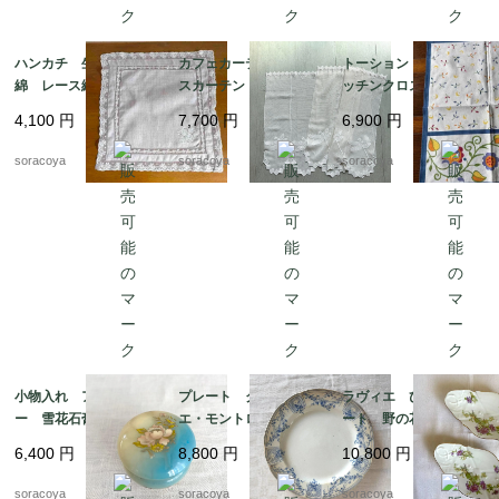
ハンカチ 生成り色木
カフェカーテン レー
トーション ２枚組 キ
綿 レース縁取り 白
スカーテン とんぼ刺
ッチンクロス テーブ
糸刺繍 ティーナプキ
繍 ２枚組 12cleh22
ルマット イタリア
4,100
円
7,700
円
6,900
円
ン 19cld37
製 レトロ カラフル
ヴィンテージ 12clem
soracoya
soracoya
soracoya
23
小物入れ アラバスタ
プレート クレイユ・
ラヴィエ ひし形プレ
ー 雪花石膏 イタリ
エ・モントロー 平皿 蔦
ート 野の花 オード
ア製 天然石 花プリ
レリーフ デザート
ブル プチガトー お
6,400
円
8,800
円
10,800
円
ント
19twm84-2
やつおつまみ 2枚セッ
ト 19twm70
soracoya
soracoya
soracoya