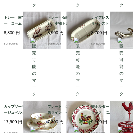
トレー 歯ブラシトレ
トレー 石鹸 歯ブラ
ナイフレスト カトラ
ー コームトレー 細
シ 小物トレー オン
リーレスト 箸置きに
長陶器皿 植物画 ボ
ナング窯 19twm8-2
も アニマル 馬 2個
8,800
円
5,900
円
8,700
円
タニカル 19otm25
セット 12twew10
soracoya
soracoya
soracoya
カップソーサー リモ
プレート にわとり
卵ホルダー ワイヤー
ージュベルナルド フ
黒ライン イエローポ
ラック にわとり 雄
ローラル 金彩 ヴィ
イント 飾り皿 雄
鶏 赤ワイヤー ワイ
17,900
円
7,300
円
9,100
円
ンテージ 12twep3
鶏 リュネビル 19twm
ヤーエッグバスケット
22
12kwem22
soracoya
soracoya
soracoya