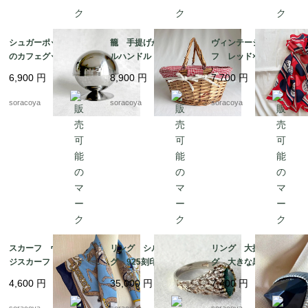
シュガーポット パリ
籠 手提げかご ダブ
ヴィンテージスカー
のカフェグッズ お砂
ルハンドル バスケッ
フ レッド×ネイビー
糖入れ ドーム型 カ
ト パニエ ピクニッ
バルーン ドット柄
6,900
円
8,900
円
7,700
円
フェインテリア 12twd
ク 12otek18
シルク フランス 19
w3-2
acm31-5
soracoya
soracoya
soracoya
スカーフ ヴィンテー
リング シルバーリン
リング 大振りリン
ジスカーフ ネイビー
グ 925刻印 クジャ
グ 大きな黒い飾り 1
フレーム 馬 騎兵隊
ク石 マラカート 13
4号 12acef15
4,600
円
35,000
円
7,400
円
12acet15
号 グリーンマーブル
ストーン 銀細工 天