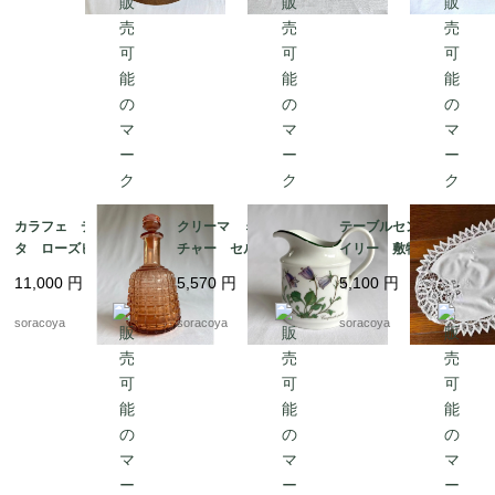
カラフェ デキャン
クリーマ ミルクピッ
テーブルセンター ド
タ ローズピンク アー
チャー セルトマンヴ
イリー 敷物 レース
ルデコ 水差し 19tw
ァイデン ババリア 1
リネン オーバル型 12
11,000
円
5,570
円
5,100
円
m16
2kwew13
clec3
soracoya
soracoya
soracoya