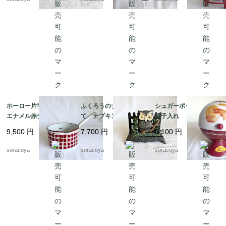
ホーロー片手鍋 白
ふくろうのナプキンた
シュガーポット型 お
エナメル赤チェック
て ナプキンスタン
菓子入れ ミニフィナ
ダミエ BB社 19kw
ド ナプキンホルダ
ンシェオレンジの缶
9,500
円
7,700
円
9,100
円
m11
ー アイアン 鉄製
ビスキュイテリエ・
レターラック 12twet6
ド・ブルゴーニュ マ
soracoya
soracoya
soracoya
ドレーヌ広告 12kwe
s6