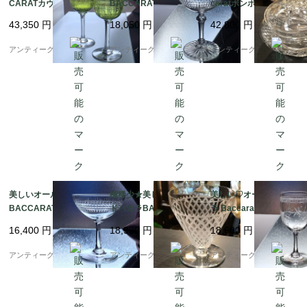
CARATカヴールCavou
BACCARATドンバー
caratボンボニエール★
rクリスタルワイングラ
ルDombasleワイング
キャンディーボックス1
43,350
円
18,050
円
42,800
円
ス★ペア
ラス★レア
00年前
アンティーク ボアルネ
アンティーク ボアルネ
アンティーク ボアルネ
美しいオールドバカラ
極稀少★美しいオール
美しい♡オールドバカ
BACCARATナンシーN
ドバカラBACCARAT
ラ BaccaratミモザMi
ancyクリスタルシャン
ブリュッセル 水、ワイ
mosaクリスタルワイ
16,400
円
18,930
円
18,600
円
パングラス
ン用グラス♡
ングラス
アンティーク ボアルネ
アンティーク ボアルネ
アンティーク ボアルネ