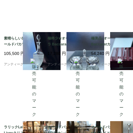
ご愛用くださいませ☆

素晴らしい造形美★オ
極稀少★オールドバカ
極美品♪オールドバカラ
ールドバカラ Baccara
ラ Baccarat可愛い塩
Baccaratカトラリーレ
とても古いお品です。

tローハンRohanデキャ
入れ♡クリスタル♡ダ
スト箸置き6本☆クリス
割れ、欠けなど無く、良好な状態かと思います。

105,500
円
17,280
円
54,240
円
ンタ♡
イヤモンド☆
タル☆
製造時についた気泡、よれ、細かいスレキズなどある場合が
アンティーク ボアルネ
アンティーク ボアルネ
アンティーク ボアルネ
ございます。

写真にてご確認ください。

艶のある美品です。

ラリックLaliqueリアン
オールドバカラBACC
オールドバカラ Bacca
アンティーク品にご理解ある方のご入札を
