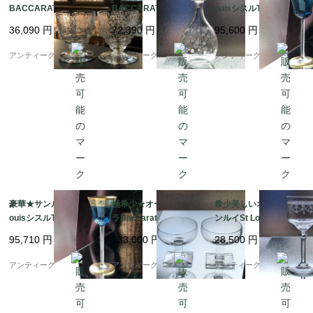
BACCARAT＊ルリLull
BACCARATエリザベ
ouisシスルThisle青色
iワイングラスペア＊7c
ートElisabethカラフェ
ワイングラス☆あざみ
36,090
円
72,390
円
95,600
円
m♪♪
千の花
☆
アンティーク ボアルネ
アンティーク ボアルネ
アンティーク ボアルネ
豪華★サンルイSaint L
極希少★オールドバカ
希少美しいオールドサ
ouisシスルThisle被せ
ラBaccaratダヴォスD
ンルイSt Louisアンヴ
ワイングラス☆あざみ
avosシャンパングラ
ェールAnversワイング
95,710
円
133,000
円
28,500
円
☆
ス ペア
ラス♡
アンティーク ボアルネ
アンティーク ボアルネ
アンティーク ボアルネ