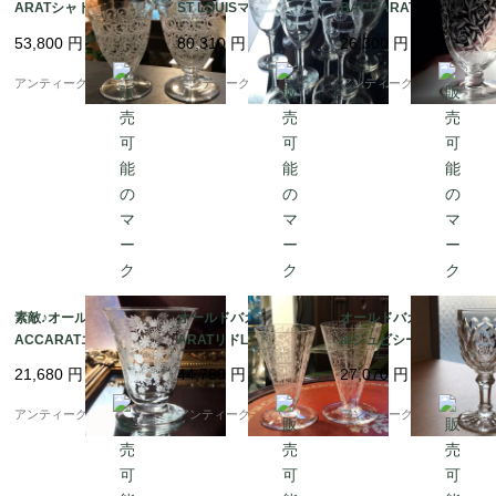
ARATシャトーブリア
ST LOUISマノンMANO
BACCARATリヴィエ
ン ★ワイングラスペア
Nワイングラス6個♡ク
ラRivieraワイン、水用
53,800
円
80,310
円
26,300
円
★人気H9.8
リスタル
グラス
アンティーク ボアルネ
アンティーク ボアルネ
アンティーク ボアルネ
素敵♪オールドバカラB
オールドバカラBACC
オールドバカラBaccar
ACCARATエリザベー
ARATリドLidoクリス
atジュビシーJuvisy★
トElisabethワイングラ
タルワイングラスペア
ワイングラスモノグラ
21,680
円
44,780
円
27,070
円
ス♡
♡アラベスク
ム入り
アンティーク ボアルネ
アンティーク ボアルネ
アンティーク ボアルネ