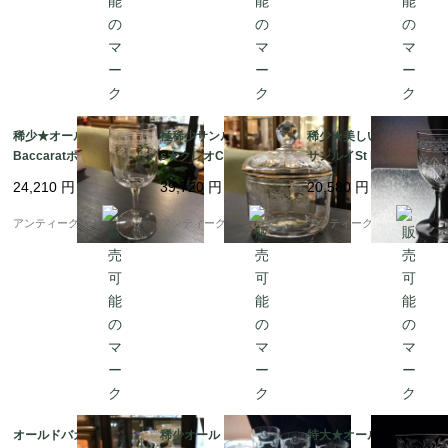
稀少★オールドバカラ
極稀少サンルイSt Loui
稀少★美しいオールド
Baccaratポンパドール
s★クレオCleoクリス
サンルイSt Louisパス
Pompadour水用グラス
タルシュガーボウル★
ツールPasteurワイン
24,210
円
39,720
円
20,580
円
♪
金彩装飾
グラス
アンティーク ボアルネ
アンティーク ボアルネ
アンティーク ボアルネ
オールドバカラBACC
稀少オールドサンルイ
特大★オールドバカラ