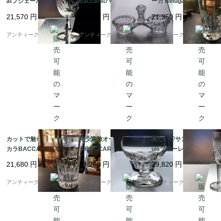
atフジェールFougere
Baccaratバンブー Ba
ーガ Belugaクリスタル
水用グラス(ワインに
mbou★塩入れ★クリ
ハイボールグラス14c
21,570
円
25,640
円
21,350
円
も)♡
スタル
m
アンティーク ボアルネ
アンティーク ボアルネ
アンティーク ボアルネ
カットで魅せます♡バ
稀少素敵オールドバカ
美しい♡サンルイSt Lo
カラBACCARATロー
ラBACCARAT★サヴ
uisフローレンスFloren
タリーRortaryハイボ
ォアSavoie★アペリテ
ceシャンパンフルート
21,680
円
28,280
円
29,820
円
ールグラス
ィフグラス
★
アンティーク ボアルネ
アンティーク ボアルネ
アンティーク ボアルネ