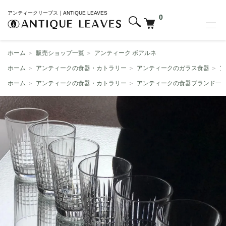
アンティークリーブス｜ANTIQUE LEAVES
0
ホーム
＞
販売ショップ一覧
＞
アンティーク ボアルネ
ホーム
＞
アンティークの食器・カトラリー
＞
アンティークのガラス食器
＞
ア
ホーム
＞
アンティークの食器・カトラリー
＞
アンティークの食器ブランド一