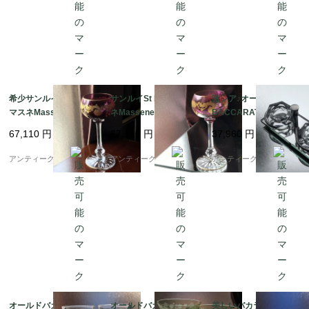
希少サンルイSt Louis
サンルイSt Louis マス
激レア♪オールドバカラ
マスネMassenetワイ
ネMassenetラインワ
BACCARATソルトセ
ングラス24金アメジス
イングラス24金ルージ
ラー美しい鏡台座付き
67,110
円
67,110
円
37,960
円
ト
ュ
★塩胡椒入れ★
アンティーク ボアルネ
アンティーク ボアルネ
アンティーク ボアルネ
オールドバカラBACC
オールドバカラBaccar
美しいバカラ★Baccar