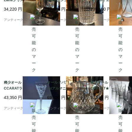
Lianeクリスタルシャン
ARATナンシーNancy
ratブルイエ Bleuetシ
お待ちしております。

パンフルート金彩ゴー
★アペリティフグラス
ョットグラス６個&カ
34,220
円
17,280
円
235,190
円
ルド
★日本酒にも
ラフ
アンティーク ボアルネ
アンティーク ボアルネ
アンティーク ボアルネ
サイズはおよそ高さ6.5cm 口径4.5cm満水60ml

1936年以前のお品のため、底にバカラマークはございませ
ん。

一度手にとってご覧になればきっと凜とした

その美しさに魅了されるでしょう。

稀少オールドバカラBA
オールドバカラ Bacca
稀少オールドバカラBA
CCARATラグニーLagn
ratアルマニャックArm
CCARAT★ナンシーNa
くつろぎのひとときをバカラと共にお過ごし下さいませ。

yシャンパン・カクテル
agnacピッチャー水差
ncy★アペリティフグ
43,350
円
69,530
円
97,580
円
フルート
し
ラス6個♡
アンティーク ボアルネ
アンティーク ボアルネ
アンティーク ボアルネ
バカラの古くからあるコレクションの一つで今もなお支持さ
れる
