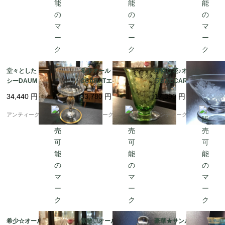
堂々としたドームナン
希少オールドバカラBA
可憐な花♪オールドバカ
シーDAUM NANCYデ
CCARATエリザベート
ラBACCARAT☆ブー
ュカルDUCALゴブレッ
Elisabeth 緑色8.2cm
ケBouquetシャンパン
34,440
円
33,780
円
17,390
円
トL★水用
グラス☆
アンティーク ボアルネ
アンティーク ボアルネ
アンティーク ボアルネ
希少☆オールドバカラ
素敵♡オールドバカラ
豪華★サンルイSaint L