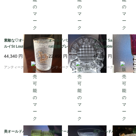
素敵な♡オールドサン
オールドバカラ Bacca
サンルイSaint Louisバ
ルイSt Louisゴブレッ
rat装飾プレート19世紀
ブルBubblesクリスタ
ト金彩☆フロスト加工
クリスタル☆チャール
ルシャンパンフルート
44,340
円
22,450
円
47,200
円
☆モノグラム
ズ10世
♡
アンティーク ボアルネ
アンティーク ボアルネ
アンティーク ボアルネ
美オールドバカラBAC
極美品オールドバカラ
美オールドバカラ Bac