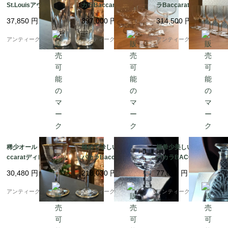
St.LouisアヴィニョンA
カラBaccaratダヴォス
ラBaccaratダヴォスD
vignonウォッカグラス
Davosシャンパングラ
avosアペリティフグラ
37,850
円
397,000
円
314,500
円
2個
ス♡6個
ス6個★
アンティーク ボアルネ
アンティーク ボアルネ
アンティーク ボアルネ
稀少オールドバカラBa
極めて珍しいオールド
極希少美しいオールド
ccaratディレクトワー
バカラBaccaratワイン
バカラBACCARATイ
ル★ショットグラス♡
グラス★美術館級作品
スパハンIspahanカラ
30,480
円
218,030
円
77,010
円
ペア♡24k
★専用箱付き
フェ素敵♡
アンティーク ボアルネ
アンティーク ボアルネ
アンティーク ボアルネ