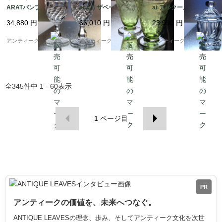
ARATバンブートゥスB
atエリザベートElisabe
at アルクール&ミズー
ambouTorsワイングラ
thワイングラス緑色ペ
リ☆マスタード☆ジャ
34,880
円
66,010
円
23,990
円
スペア
ア
ムポット☆
アンティーク ボアルネ
アンティーク ボアルネ
アンティーク ボアルネ
全
345
件中
1 - 60
表示
1
ページ目
PR
アンティークの価値を、未来へつなぐ。
ANTIQUE LEAVESの理念、歩み、そしてアンティーク文化を次世