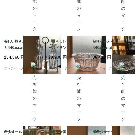
美しい輝きオールドバ
可愛らしい♡稀少★オ
極稀少★オールドバカ
カラBaccaratクルーエ
ールドサンルイSaint L
ラBaccaratラヴィエR
ット調味料入れ&クリ
ouisクリスタルボウル
avier S558クリスタル
234,860
円
29,930
円
36,420
円
ストフル稀少
★スミレ
♡
アンティーク ボアルネ
アンティーク ボアルネ
アンティーク ボアルネ
希少オールドサンルイ
極希少★美オールドバ
極希少★オールドバカ