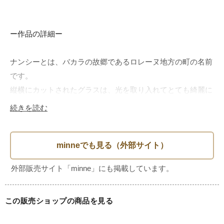
ー作品の詳細ー

ナンシーとは、バカラの故郷であるロレーヌ地方の町の名前
です。

縦横にカットされたグラスは、光を取り入れてとても綺麗に
輝きます。

続きを読む
シンプルなデザインですが、だからこそカットの素晴らしさ
が際立ちます。

古くから変わることなく愛され続けてきて今もここにある人
気の理由が

この販売ショップの商品を見る
手にして眺めた時に初めてわかる

そんな気がします。
