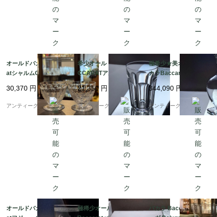
定番のモデルです。

ナンシーのアイスペールやワイングラスも出品中です。

ぜひご覧下さい♪

オールドバカラBaccar
希少オールドバカラBA
極希少★美オールドバ
atシャルムCharmesワ
CCARATアルクール ☆
カラBaccaratダヴォス
イングラス2個♡6.2cm
ウィスキーグラス H9.6
Davosデカンタ★美術
30,370
円
21,350
円
344,090
円
cm☆
館展示品
アンティーク ボアルネ
アンティーク ボアルネ
アンティーク ボアルネ
アンティークバカラ

日本酒に最適の大きさです♡

オールドバカラBaccar
極稀少オールドバカラ
バカラ Baccaratベル