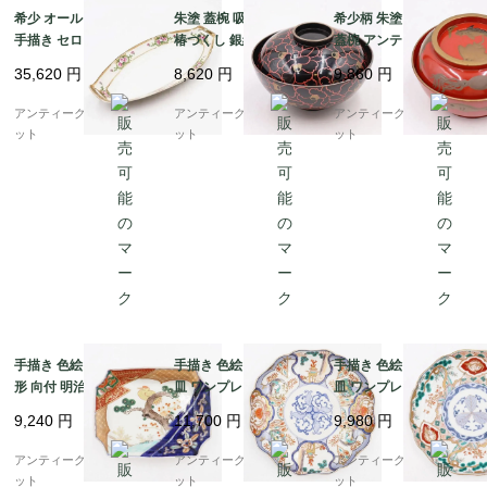
希少 オールドノリタケ
朱塗 蓋椀 吸物椀 花柄
希少柄 朱塗り 蒔絵入り
手描き セロリ皿 変形皿
椿づくし 銀縁 アンティ
蓋椀 アンティーク 骨董
■状態（Condition）

飾り皿 ピンク ローズ
ーク 漆器 和食器 おし
和食 漆器の器 日本の美
★★★★☆

35,620
円
8,620
円
9,860
円
花柄 NORITAKE アー
ゃれ レトロモダン シッ
海の生き物 かわいい
経年によるスレなどはありますが、特記する大きなダメージ
ルデコ 楕円 オーバル
ク
（蛸・エイ・鯛・魚）
アンティークブルーパロ
アンティークブルーパロ
アンティークブルーパロ
はなく、アンティーク・ヴィンテージ品として良い状態と言
ット
ット
ット
えます。（アンティーク・ヴィンテージの手作り品には、経
年による細かな擦れや汚れ、わずかな歪みや個体差がござい
ます。あらかじめご了承ください。）

■主な材質（Materials）

竹

手描き 色絵 伊万里 角
手描き 色絵 中皿 七寸
手描き 色絵 中皿 七寸
■３辺合計（cm）

形 向付 明治・大正 ア
皿 ワンプレート おしゃ
皿 ワンプレート おしゃ
302

ンティーク 和食器 ハレ
れ 大正 骨董 アンティ
れ 大正 骨董 アンティ
9,240
円
11,700
円
9,980
円
の日（松・鳥・花唐
ーク 和食器 おもてなし
ーク 和食器 おもてなし
草・菱・シダ）
パステル（唐花・唐
（松竹梅・三つ葉・鳳
アンティークブルーパロ
アンティークブルーパロ
アンティークブルーパロ
草・鳳凰・立湧・盆
凰・菊・菱）
ット
ット
ット