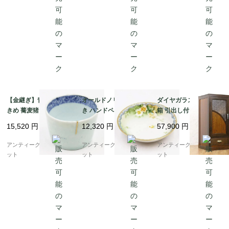
【金継ぎ】青磁 染付 大
オールドノリタケ 手描
ダイヤガラス入り 小本
きめ 蕎麦猪口 カップ
き ハンドペイント デザ
箱 引出し付き書棚 昭和
小鉢 骨董 和食器 呉須
ート皿 ボウル NORITA
レトロ 木の温もり ナチ
15,520
円
12,320
円
57,900
円
藍 アンティーク 和モダ
KE 日本製 アンティー
ュラル シンプル 小ぶり
ン（五弁花・菱・格
ク（水色縁・クリーム
かわいい 日本製
アンティークブルーパロ
アンティークブルーパロ
アンティークブルーパロ
子）A
色の花）B
ット
ット
ット