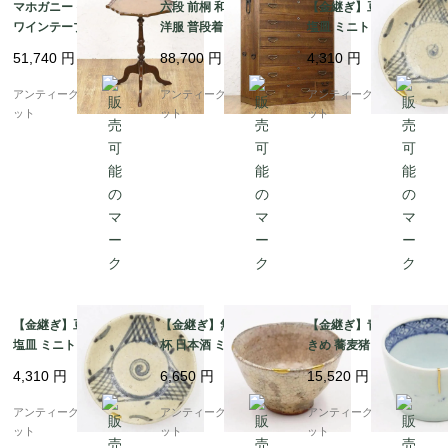
マホガニー イギリス製
六段 前桐 和箪笥 着物
【金継ぎ】豆皿 小皿 手
ワインテーブル レザー
洋服 普段着 大正 昭和
塩皿 ミニトレイ 染付
トップ サイドテーブル
初期 アンティーク 和家
呉須 藍色 焼き物 素朴
51,740
円
88,700
円
4,310
円
おしゃれ インテリア 英
具 和骨董 明るめの色合
かわいい 明治 大正 骨
国 アンティーク
い シンプル
董 アンティーク（網・
アンティークブルーパロ
アンティークブルーパロ
アンティークブルーパロ
渦）B
ット
ット
ット
【金継ぎ】豆皿 小皿 手
【金継ぎ】無地 貫入 盃
【金継ぎ】青磁 染付 大
塩皿 ミニトレイ 染付
杯 日本酒 ミニマル レ
きめ 蕎麦猪口 カップ
呉須 藍色 焼き物 素朴
トロモダン アンティー
小鉢 骨董 和食器 呉須
4,310
円
6,650
円
15,520
円
かわいい 明治 大正 骨
ク 和食器 酒器
藍 アンティーク 和モダ
董 アンティーク（網・
ン（五弁花・菱・格
アンティークブルーパロ
アンティークブルーパロ
アンティークブルーパロ
渦）A
子）B
ット
ット
ット