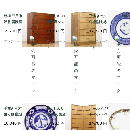
総桐 三尺 和箪笥 着物
引出しキャビネット 整
手描き 七寸 伊万里 染
洋服 普段着 大正 昭和
理箪笥 シンプル モダン
付 墨はじき 中皿 盛り
初期 アンティーク 和家
明るめ ナチュラル 日本
皿 取り皿 呉須 藍 和骨
99,790
円
49,280
円
12,320
円
具 和骨董 明るめの色合
製 昭和レトロ
董 和食 ワンプレート
い シンプル
アンティーク(松竹梅・
アンティークブルーパロ
アンティークブルーパロ
アンティークブルーパロ
菊花弁)
ット
ット
ット
手描き 七寸 染付 中皿
透かし入り 折りたたみ
オールドノリタケ 手描
盛り皿 藍 濃紺 和骨董
式 屏風 衝立 パーテー
き ハンドペイント トレ
和食 ワンプレート アン
ション 間仕切り 簾屏風
ー 皿 盛上げ絵付け NO
10,840
円
33,260
円
14,780
円
ティーク(松竹梅・牡
四連 2枚折り アンティ
RITAKE 日本製 アンテ