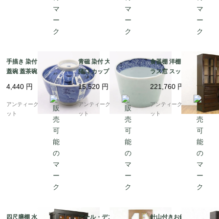
手描き 染付 墨はじき
青磁 染付 大きめ 蕎麦
食器棚 洋棚 両開き ガ
蓋碗 蓋茶碗 骨董 アン
猪口 カップ 小鉢 骨董
ラス窓 スッキリ 昭和初
ティーク 和食器 おもて
和食器 呉須 藍 アンテ
期頃 アンティーク 日本
4,440
円
15,520
円
221,760
円
なし 藍 ブルー（松竹
ィーク 和モダン（五弁
製 おしゃれ シンプル
梅・福寿）
花・菱・格子）
木の温もり
アンティークブルーパロ
アンティークブルーパロ
アンティークブルーパロ
ット
ット
ット
四尺膳棚 水屋箪笥 食器
アール・デコ ステンド
針山付きお針箱 お裁縫