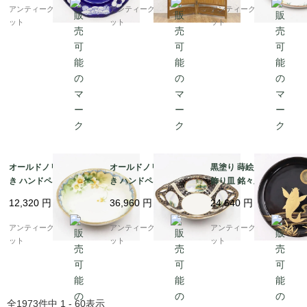
丹)
ーク ヴィンテージ 骨董
ィーク（クローバー・
アンティークブルーパロ
アンティークブルーパロ
アンティークブルーパロ
インテリア
花）
ット
ット
ット
オールドノリタケ 手描
オールドノリタケ 手描
黒塗り 蒔絵入り 菓子皿
き ハンドペイント デザ
き ハンドペイント オー
飾り皿 銘々皿 アンティ
ート皿 ボウル NORITA
バル ボウル 耳付き NO
ーク 漆器 上品 おもて
12,320
円
36,960
円
24,640
円
KE 日本製 アンティー
RITAKE 日本製 アンテ
なし アート（昇り鯉・
ク（水色縁・クリーム
ィーク（黒地に金彩・4
竹・月）
アンティークブルーパロ
アンティークブルーパロ
アンティークブルーパロ
色の花）A
つ窓風景画）
ット
ット
ット
全
1973
件中
1 - 60
表示