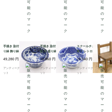
手描き 染付 中鉢 紺 盛
手描き 染付 中鉢 呉須
スクールチェア 学校の
り鉢 飾り鉢 伊万里 ア
藍 紺 盛り鉢 飾り鉢 ア
椅子 レトロ家具 教室
ンティーク 骨董 日本製
ンティーク 骨董 日本製
ヴィンテージ アンティ
49,280
円
36,960
円
28,340
円
おしゃれ（草花・渦）
伊万里（みじん唐草・
ーク 日本製 子供 かわ
山水）
いい 小ぶり
アンティークブルーパロ
アンティークブルーパロ
アンティークブルーパロ
ット
ット
ット