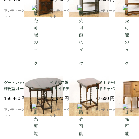
ティーク 見せる収納 オ
ジ 木製家具
ジ 木製家具 木の温もり
ーク材
アンティークブルーパロ
アンティークブルーパロ
アンティークブルーパロ
ット
ット
ット
ゲートレッグテーブル
イギリス製 スクエア 四
ナイトキャビネット サ
楕円型 オーバル ツイス
角 サイドテーブル ツイ
イドキャビネット イギ
トレッグ オーク材 アン
ストレッグ 上品 木の温
リス製 アンティーク 収
156,460
円
73,920
円
72,690
円
ティーク イギリス製 伝
もり アンティーク イン
納 木製 ヴィンテージ
統的 クラシック
テリア おしゃれ エレガ
ンティーク 猫脚 カブリ
アンティークブルーパロ
アンティークブルーパロ
アンティークブルーパロ
ント クラシック
オール
ット
ット
ット