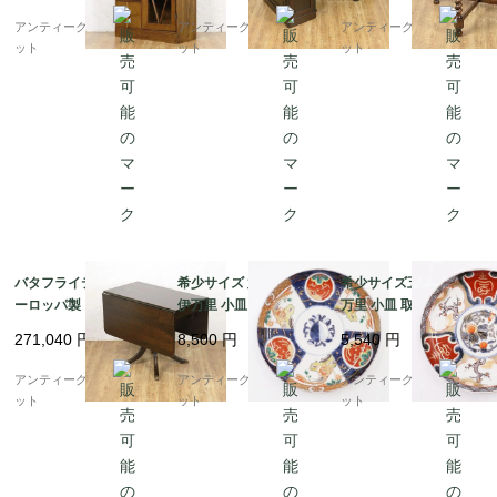
日本製 明るめブラウン
アンティークブルーパロ
アンティークブルーパロ
アンティークブルーパロ
ット
ット
ット
バタフライテーブル ヨ
希少サイズ 六寸 色絵
希少サイズ五寸色絵 伊
ーロッパ製 クルミ材 ウ
伊万里 小皿 取り皿 菓
万里 小皿 取り皿 菓子
ォルナット 木製 アンテ
子皿 アンティーク 骨董
皿 アンティーク 骨董
271,040
円
8,500
円
5,540
円
ィーク 伸長式
和食器 カラフル（鳳
和食器（梅・寿・唐
凰・尾長鳥・橘・瓢
花・菱）
アンティークブルーパロ
アンティークブルーパロ
アンティークブルーパロ
箪・松・菱）
ット
ット
ット