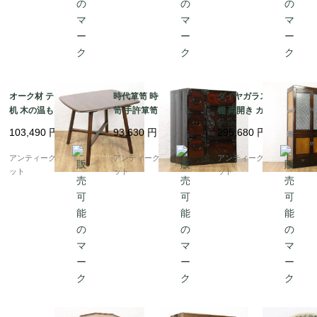
オーク材 テーブル 食卓
時代箪笥 時代金具 小箪
ダイヤガラス食器棚 洋
机 木の温もり レトロ
笥 手許箪笥 かっこいい
棚 両開き ガラス窓 ス
ヴィンテージ スタイリ
明治時代 日本製 インテ
ッキリ 昭和初期頃 アン
103,490
円
93,630
円
295,680
円
ッシュ ミニマルデザイ
リア 和モダン アンティ
ティーク 日本製 おしゃ
ン シンプル
ーク 和骨董
れ シンプル 木の温もり
アンティークブルーパロ
アンティークブルーパロ
アンティークブルーパロ
ット
ット
ット