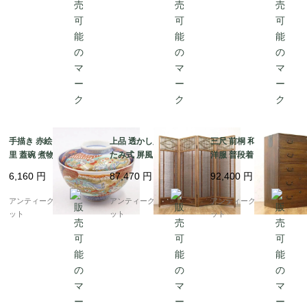
栽？）
手描き 赤絵 錦手 伊万
上品 透かし入り 折りた
三尺 前桐 和箪笥 着物
里 蓋碗 煮物碗 アンテ
たみ式 屏風 衝立 パー
洋服 普段着 大正 昭和
ィーク 骨董 和食器 お
テーション 間仕切り 簾
初期 アンティーク 和家
6,160
円
87,470
円
92,400
円
しゃれ 日本製 おもてな
屏風 四連 4枚折り アン
具 和骨董 シンプル 洗
し 華やか（鳳凰・菊唐
ティーク ヴィンテージ
練
アンティークブルーパロ
アンティークブルーパロ
アンティークブルーパロ
草・シダ）
骨董 インテリア
ット
ット
ット