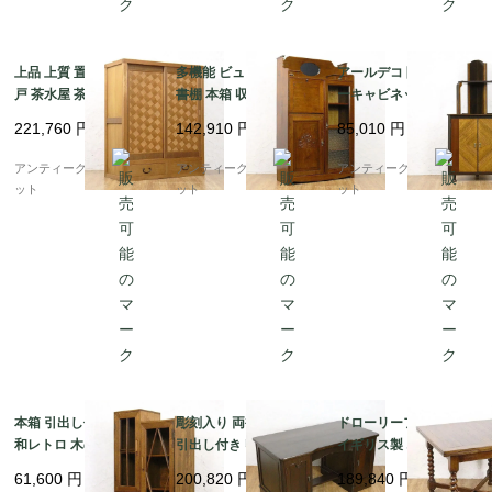
上品 上質 置水屋 網代
多機能 ビューロー付き
アールデコ 隅棚 コーナ
戸 茶水屋 茶道 古民具
書棚 本箱 収納 ブック
ーキャビネット 収納家
古民家 日本製 アンティ
ビューロー アンティー
具 飾り棚 昭和レトロ
221,760
円
142,910
円
85,010
円
ーク家具
ク レトロ 昭和初期
おしゃれ 日本の家具 ア
ンティーク ヴィンテー
アンティークブルーパロ
アンティークブルーパロ
アンティークブルーパロ
ジ
ット
ット
ット
本箱 引出し付き書棚 昭
彫刻入り 両袖机 書斎机
ドローリーフテーブル
和レトロ 木の温もり ナ
引出し付き 収納付き 重
イギリス製 オーク材 木
チュラル シンプル 小ぶ
厚感 日本製 おしゃれ
製 アンティーク 伸長式
61,600
円
200,820
円
189,840
円
り 隙間家具 かわいい
アンティークデスク
ツイストレッグ