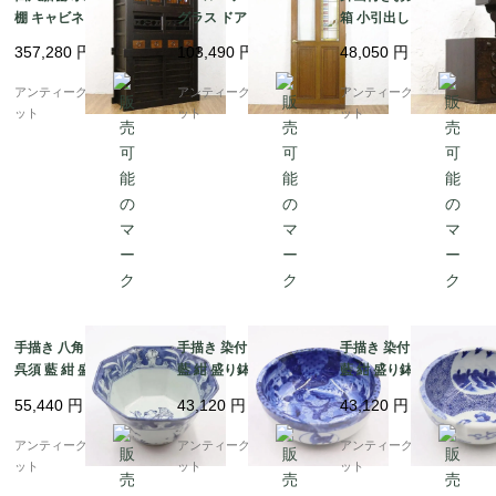
棚 キャビネット 二段重
グラス ドア 扉 1枚 おし
箱 小引出し 小物入れ
ね 重厚感 時代家具 ア
ゃれ 間仕切り 建具 ア
日本の道具 古民具 和骨
357,280
円
103,490
円
48,050
円
ンティーク 骨董 和モダ
ンティーク ヴィンテー
董 アンティーク 木製
ン 町屋家具 台所 古民
ジ
桑材
アンティークブルーパロ
アンティークブルーパロ
アンティークブルーパロ
家
ット
ット
ット
手描き 八角 染付 中鉢
手描き 染付 中鉢 呉須
手描き 染付 中鉢 呉須
呉須 藍 紺 盛り鉢 飾り
藍 紺 盛り鉢 飾り鉢 ア
藍 紺 盛り鉢 飾り鉢 ア
鉢 アンティーク 骨董
ンティーク 骨董 日本製
ンティーク 骨董 日本製
55,440
円
43,120
円
43,120
円
日本製 伊万里（波、草
伊万里（馬・唐草・植
伊万里（窓絵草花・み
花）
物）
じん唐草）
アンティークブルーパロ
アンティークブルーパロ
アンティークブルーパロ
ット
ット
ット