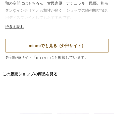
和の空間にはもちろん、古民家風、ナチュラル、民藝、和モ
ダンなインテリアとも相性が良く、ショップの陳列棚や撮影
用ディスプレイとしてもおすすめです。

続きを読む
■サイズ（cm）

・外寸

幅 143.5　奥行 76　高さ 83.5

・内寸

この販売ショップの商品を見る
上部３箇所：幅 42　奥行 68

下部３箇所：幅 42　奥行 70　高さ 28

足元の高さ：34

■ 推定制作年代（Era / Period）

昭和初期頃（1930-40年頃）
