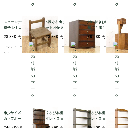
スクールチェア 学校の
5段 小引出し キャビネ
針山付きお針箱 お裁縫
椅子 レトロ家具 教室
ット 小物入れ 収納 ア
箱 小引出し 小物入れ
ヴィンテージ アンティ
ンティーク 骨董 日本製
日本の道具 古民具 和骨
28,340
円
28,340
円
49,280
円
ーク 日本製 子供 かわ
シンプル ナチュラル
董 アンティーク 木製
いい 小ぶり
ケヤキ材
アンティークブルーパロ
アンティークブルーパロ
アンティークブルーパロ
ット
ット
ット
希少サイズ イギリス製
くさび本棚 シェルフ 昭
くさび本棚 シェルフ 昭
カップボード 食器棚 飾
和レトロ 日本製 シンプ
和レトロ 日本製 シンプ
り棚 細幅 スリム アン
ル ミニマル ヴィンテー
ル ミニマル ヴィンテー
246,400
円
99,790
円
65,300
円