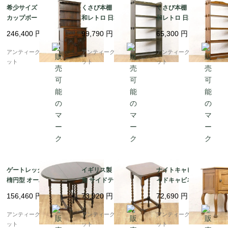
希少サイズ イギリス製
くさび本棚 シェルフ 昭
くさび本棚 シェルフ 昭
カップボード 食器棚 飾
和レトロ 日本製 シンプ
和レトロ 日本製 シンプ
り棚 細幅 スリム アン
ル ミニマル ヴィンテー
ル ミニマル ヴィンテー
246,400
円
99,790
円
65,300
円
ティーク 見せる収納 オ
ジ 木製家具
ジ 木製家具 木の温もり
ーク材
アンティークブルーパロ
アンティークブルーパロ
アンティークブルーパロ
ット
ット
ット
ゲートレッグテーブル
イギリス製 スクエア 四
ナイトキャビネット サ
楕円型 オーバル ツイス
角 サイドテーブル ツイ
イドキャビネット イギ
トレッグ オーク材 アン
ストレッグ 上品 木の温
リス製 アンティーク 収
156,460
円
73,920
円
72,690
円
ティーク イギリス製 伝
もり アンティーク イン
納 木製 ヴィンテージ
統的 クラシック
テリア おしゃれ エレガ
ンティーク 猫脚 カブリ
アンティークブルーパロ
アンティークブルーパロ
アンティークブルーパロ
ント クラシック
オール
ット
ット
ット