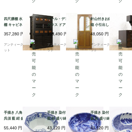
四尺膳棚 水屋箪笥 食器
アール・デコ ステンド
針山付きお針箱 お裁縫
棚 キャビネット 二段重
グラス ドア 扉 1枚 おし
箱 小引出し 小物入れ
ね 重厚感 時代家具 ア
ゃれ 間仕切り 建具 ア
日本の道具 古民具 和骨
357,280
円
103,490
円
48,050
円
ンティーク 骨董 和モダ
ンティーク ヴィンテー
董 アンティーク 木製
ン 町屋家具 台所 古民
ジ
桑材
アンティークブルーパロ
アンティークブルーパロ
アンティークブルーパロ
家
ット
ット
ット
手描き 八角 染付 中鉢
手描き 染付 中鉢 呉須
手描き 染付 中鉢 呉須
呉須 藍 紺 盛り鉢 飾り
藍 紺 盛り鉢 飾り鉢 ア
藍 紺 盛り鉢 飾り鉢 ア
鉢 アンティーク 骨董
ンティーク 骨董 日本製
ンティーク 骨董 日本製
55,440
円
43,120
円
43,120
円
日本製 伊万里（波、草
伊万里（馬・唐草・植
伊万里（窓絵草花・み