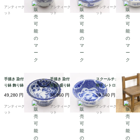
花）
物）
じん唐草）
アンティークブルーパロ
アンティークブルーパロ
アンティークブルーパロ
ット
ット
ット
手描き 染付 中鉢 紺 盛
手描き 染付 中鉢 呉須
スクールチェア 学校の
り鉢 飾り鉢 伊万里 ア
藍 紺 盛り鉢 飾り鉢 ア
椅子 レトロ家具 教室
ンティーク 骨董 日本製
ンティーク 骨董 日本製
ヴィンテージ アンティ
49,280
円
36,960
円
28,340
円
おしゃれ（草花・渦）
伊万里（みじん唐草・
ーク 日本製 子供 かわ
山水）
いい 小ぶり
アンティークブルーパロ
アンティークブルーパロ
アンティークブルーパロ
ット
ット
ット