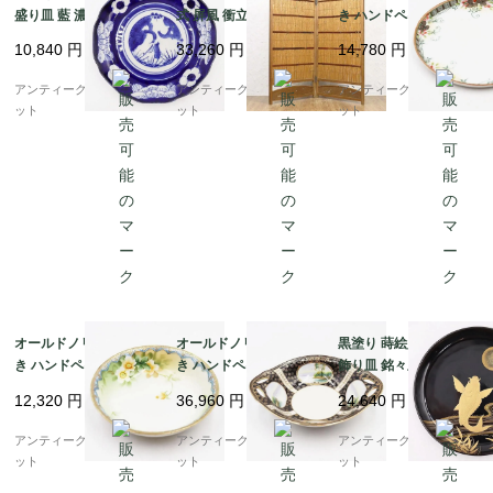
盛り皿 藍 濃紺 和骨董
式 屏風 衝立 パーテー
き ハンドペイント トレ
和食 ワンプレート アン
ション 間仕切り 簾屏風
ー 皿 盛上げ絵付け NO
10,840
円
33,260
円
14,780
円
ティーク(松竹梅・牡
四連 2枚折り アンティ
RITAKE 日本製 アンテ
丹)
ーク ヴィンテージ 骨董
ィーク（クローバー・
アンティークブルーパロ
アンティークブルーパロ
アンティークブルーパロ
インテリア
花）
ット
ット
ット
オールドノリタケ 手描
オールドノリタケ 手描
黒塗り 蒔絵入り 菓子皿
き ハンドペイント デザ
き ハンドペイント オー
飾り皿 銘々皿 アンティ
ート皿 ボウル NORITA
バル ボウル 耳付き NO
ーク 漆器 上品 おもて
12,320
円
36,960
円
24,640
円
KE 日本製 アンティー
RITAKE 日本製 アンテ
なし アート（昇り鯉・
ク（水色縁・クリーム
ィーク（黒地に金彩・4
竹・月）
アンティークブルーパロ
アンティークブルーパロ
アンティークブルーパロ
色の花）A
つ窓風景画）
ット
ット
ット