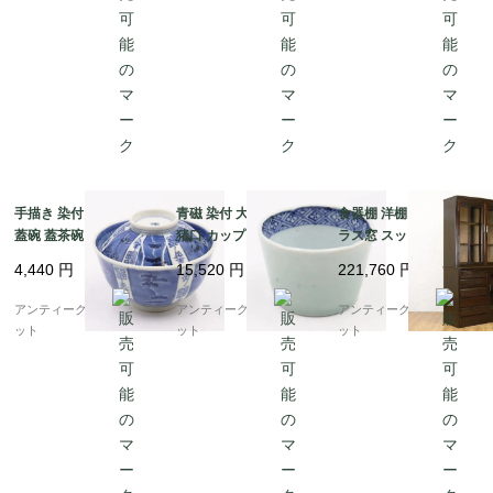
手描き 染付 墨はじき
青磁 染付 大きめ 蕎麦
食器棚 洋棚 両開き ガ
蓋碗 蓋茶碗 骨董 アン
猪口 カップ 小鉢 骨董
ラス窓 スッキリ 昭和初
ティーク 和食器 おもて
和食器 呉須 藍 アンテ
期頃 アンティーク 日本
4,440
円
15,520
円
221,760
円
なし 藍 ブルー（松竹
ィーク 和モダン（五弁
製 おしゃれ シンプル
梅・福寿）
花・菱・格子）
木の温もり
アンティークブルーパロ
アンティークブルーパロ
アンティークブルーパロ
ット
ット
ット