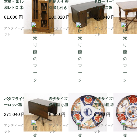
本箱 引出し付き書棚 昭
彫刻入り 両袖机 書斎机
ドローリーフテーブル
和レトロ 木の温もり ナ
引出し付き 収納付き 重
イギリス製 オーク材 木
チュラル シンプル 小ぶ
厚感 日本製 おしゃれ
製 アンティーク 伸長式
61,600
円
200,820
円
189,840
円
り 隙間家具 かわいい
アンティークデスク
ツイストレッグ
日本製 明るめブラウン
アンティークブルーパロ
アンティークブルーパロ
アンティークブルーパロ
ット
ット
ット
バタフライテーブル ヨ
希少サイズ 六寸 色絵
希少サイズ五寸色絵 伊
ーロッパ製 クルミ材 ウ
伊万里 小皿 取り皿 菓
万里 小皿 取り皿 菓子
ォルナット 木製 アンテ
子皿 アンティーク 骨董
皿 アンティーク 骨董
271,040
円
8,500
円
5,540
円
ィーク 伸長式
和食器 カラフル（鳳
和食器（梅・寿・唐
凰・尾長鳥・橘・瓢
花・菱）
アンティークブルーパロ
アンティークブルーパロ
アンティークブルーパロ
箪・松・菱）
ット
ット
ット