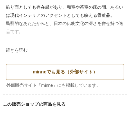
飾り面としても存在感があり、和室や茶室の床の間、あるい
は現代インテリアのアクセントとしても映える骨董品。

民藝的なあたたかみと、日本の伝統文化の深さを併せ持つ逸
品です。

■サイズ（cm）

続きを読む
幅 20　奥行 9.5　高さ 20.5

■ 推定制作年代（Era / Period）

明治時代中期から後期頃（1890-1910年頃）

■状態（Condition）

この販売ショップの商品を見る
★★★★☆

経年による彩色の剥がれや表面の乾燥が見られますが、古色
としてお楽しみいただければと思います。
