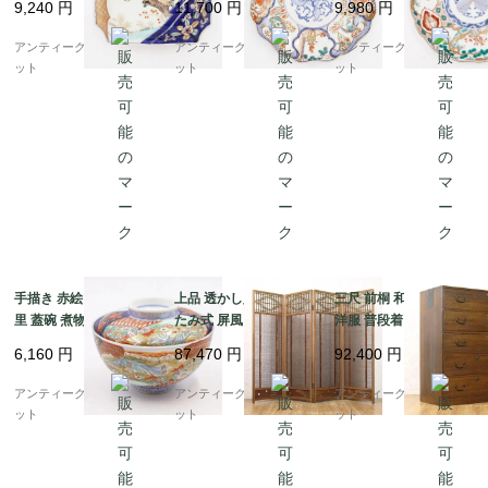
9,240
円
11,700
円
9,980
円
の日（松・鳥・花唐
ーク 和食器 おもてなし
ーク 和食器 おもてなし
草・菱・シダ）
パステル（唐花・唐
（松竹梅・三つ葉・鳳
アンティークブルーパロ
アンティークブルーパロ
アンティークブルーパロ
草・鳳凰・立湧・盆
凰・菊・菱）
ット
ット
ット
栽？）
手描き 赤絵 錦手 伊万
上品 透かし入り 折りた
三尺 前桐 和箪笥 着物
里 蓋碗 煮物碗 アンテ
たみ式 屏風 衝立 パー
洋服 普段着 大正 昭和
ィーク 骨董 和食器 お
テーション 間仕切り 簾
初期 アンティーク 和家
6,160
円
87,470
円
92,400
円
しゃれ 日本製 おもてな
屏風 四連 4枚折り アン
具 和骨董 シンプル 洗
し 華やか（鳳凰・菊唐
ティーク ヴィンテージ
練
アンティークブルーパロ
アンティークブルーパロ
アンティークブルーパロ
草・シダ）
骨董 インテリア
ット
ット
ット