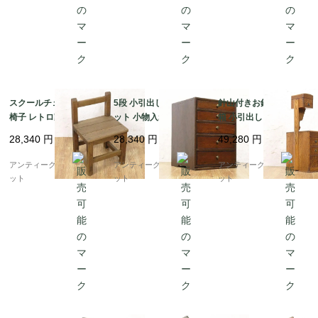
スクールチェア 学校の
5段 小引出し キャビネ
針山付きお針箱 お裁縫
椅子 レトロ家具 教室
ット 小物入れ 収納 ア
箱 小引出し 小物入れ
ヴィンテージ アンティ
ンティーク 骨董 日本製
日本の道具 古民具 和骨
28,340
円
28,340
円
49,280
円
ーク 日本製 子供 かわ
シンプル ナチュラル
董 アンティーク 木製
いい 小ぶり
ケヤキ材
アンティークブルーパロ
アンティークブルーパロ
アンティークブルーパロ
ット
ット
ット