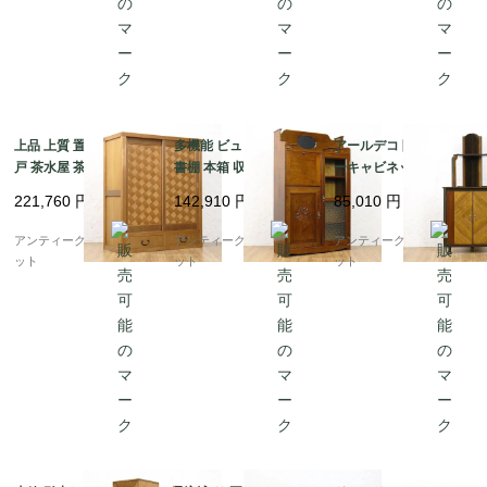
上品 上質 置水屋 網代
多機能 ビューロー付き
アールデコ 隅棚 コーナ
戸 茶水屋 茶道 古民具
書棚 本箱 収納 ブック
ーキャビネット 収納家
古民家 日本製 アンティ
ビューロー アンティー
具 飾り棚 昭和レトロ
221,760
円
142,910
円
85,010
円
ーク家具
ク レトロ 昭和初期
おしゃれ 日本の家具 ア
ンティーク ヴィンテー
アンティークブルーパロ
アンティークブルーパロ
アンティークブルーパロ
ジ
ット
ット
ット