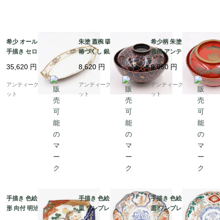
希少 オールドノリタケ
朱塗 蓋椀 吸物椀 花柄
希少柄 朱塗り 蒔絵入り
手描き セロリ皿 変形皿
椿づくし 銀縁 アンティ
蓋椀 アンティーク 骨董
飾り皿 ピンク ローズ
ーク 漆器 和食器 おし
和食 漆器の器 日本の美
35,620
円
8,620
円
9,860
円
花柄 NORITAKE アー
ゃれ レトロモダン シッ
海の生き物 かわいい
ルデコ 楕円 オーバル
ク
（蛸・エイ・鯛・魚）
アンティークブルーパロ
アンティークブルーパロ
アンティークブルーパロ
ット
ット
ット
手描き 色絵 伊万里 角
手描き 色絵 中皿 七寸
手描き 色絵 中皿 七寸
形 向付 明治・大正 ア
皿 ワンプレート おしゃ
皿 ワンプレート おしゃ
ンティーク 和食器 ハレ
れ 大正 骨董 アンティ
れ 大正 骨董 アンティ