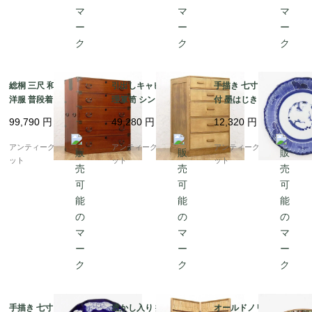
総桐 三尺 和箪笥 着物
引出しキャビネット 整
手描き 七寸 伊万里 染
洋服 普段着 大正 昭和
理箪笥 シンプル モダン
付 墨はじき 中皿 盛り
初期 アンティーク 和家
明るめ ナチュラル 日本
皿 取り皿 呉須 藍 和骨
99,790
円
49,280
円
12,320
円
具 和骨董 明るめの色合
製 昭和レトロ
董 和食 ワンプレート
い シンプル
アンティーク(松竹梅・
アンティークブルーパロ
アンティークブルーパロ
アンティークブルーパロ
菊花弁)
ット
ット
ット
手描き 七寸 染付 中皿
透かし入り 折りたたみ
オールドノリタケ 手描