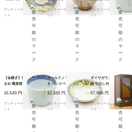
かわいい 明治 大正 骨
ク 和食器 酒器
藍 アンティーク 和モダ
董 アンティーク（網・
ン（五弁花・菱・格
アンティークブルーパロ
アンティークブルーパロ
アンティークブルーパロ
渦）A
子）B
ット
ット
ット
【金継ぎ】青磁 染付 大
オールドノリタケ 手描
ダイヤガラス入り 小本
きめ 蕎麦猪口 カップ
き ハンドペイント デザ
箱 引出し付き書棚 昭和
小鉢 骨董 和食器 呉須
ート皿 ボウル NORITA
レトロ 木の温もり ナチ
15,520
円
12,320
円
57,900
円
藍 アンティーク 和モダ
KE 日本製 アンティー
ュラル シンプル 小ぶり
ン（五弁花・菱・格
ク（水色縁・クリーム
かわいい 日本製
アンティークブルーパロ
アンティークブルーパロ
アンティークブルーパロ
子）A
色の花）B
ット
ット
ット