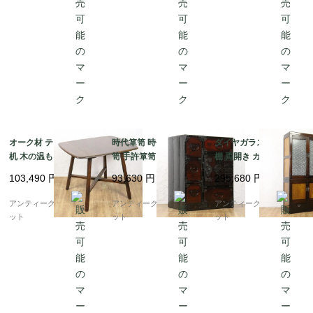
オーク材 テーブル 食卓
時代箪笥 時代金具 小箪
ダイヤガラス食器棚 洋
机 木の温もり レトロ
笥 手許箪笥 かっこいい
棚 両開き ガラス窓 ス
ヴィンテージ スタイリ
明治時代 日本製 インテ
ッキリ 昭和初期頃 アン
103,490
円
93,630
円
295,680
円
ッシュ ミニマルデザイ
リア 和モダン アンティ
ティーク 日本製 おしゃ
ン シンプル
ーク 和骨董
れ シンプル 木の温もり
アンティークブルーパロ
アンティークブルーパロ
アンティークブルーパロ
ット
ット
ット