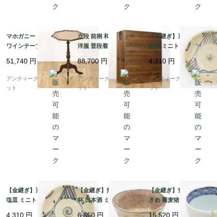
マホガニー イギリス製
六段 前桐 和箪笥 着物
【金継ぎ】豆皿 小皿 手
ワインテーブル レザー
洋服 普段着 大正 昭和
塩皿 ミニトレイ 染付
トップ サイドテーブル
初期 アンティーク 和家
呉須 藍色 焼き物 素朴
51,740
円
88,700
円
4,310
円
おしゃれ インテリア 英
具 和骨董 明るめの色合
かわいい 明治 大正 骨
国 アンティーク
い シンプル
董 アンティーク（網・
アンティークブルーパロ
アンティークブルーパロ
アンティークブルーパロ
渦）B
ット
ット
ット
【金継ぎ】豆皿 小皿 手
【金継ぎ】無地 貫入 盃
【金継ぎ】青磁 染付 大
塩皿 ミニトレイ 染付
杯 日本酒 ミニマル レ
きめ 蕎麦猪口 カップ
呉須 藍色 焼き物 素朴
トロモダン アンティー
小鉢 骨董 和食器 呉須
4,310
円
6,650
円
15,520
円