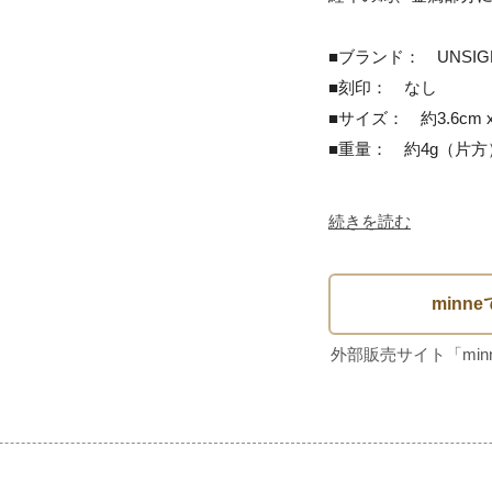
■ブランド：　UNSIGN
■刻印：　なし

■サイズ：　約3.6cm x 
■重量：　約4g（片方）
続きを読む