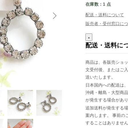
在庫数：1 点
配送・送料について
販売者・受付窓口に
×
配送・送料に
商品は、各販売ショッ
文受付後、またはご入
送いたします。
日本国内への配送は、
沖縄・離島・大型商
が発生する場合があ
追加送料が発生する
案内します。 事前の
することはありませ