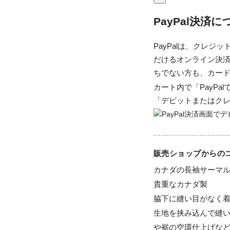
PayPal決済
PayPalは、クレ
だけるオンライン決済
ちでない方も、カー
カート内で「PayP
「デビットまたはク
販売ショップからの
カナダの長袖サーマル
貴重なカナダ製

脇下に縫い目がなく着
生地を挟み込んで縫
や裾の空環仕上げな