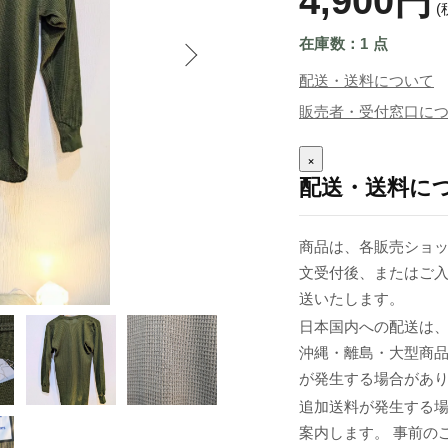
4,900円
(
在庫数：1 点
配送・送料について
販売者・受付窓口に
×
配送・送料に
商品は、各販売ショッ
文受付後、またはご入
送いたします。
日本国内への配送は、
沖縄・離島・大型商
が発生する場合があ
追加送料が発生する
案内します。 事前の