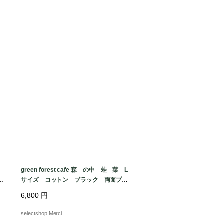
green forest cafe 森 の中 蛙 葉 L
な
サイズ コットン ブラック 両面プリ
ad
ント ケロッグ Tシャツ USA fabri
6,800
円
c made in MEXICO
selectshop Merci.