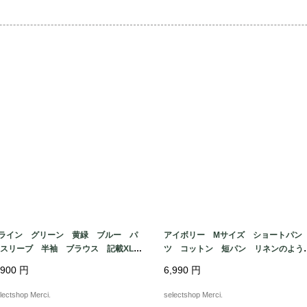
ライン グリーン 黄緑 ブルー パ
アイボリー Mサイズ ショートパン
フスリーブ 半袖 ブラウス 記載XL
ツ コットン 短パン リネンのよう
イズ ポリエステル 幾何学模様 総
風合い ALLYSON WHIT MORE m
,900
円
6,990
円
e in TURKEY
lectshop Merci.
selectshop Merci.