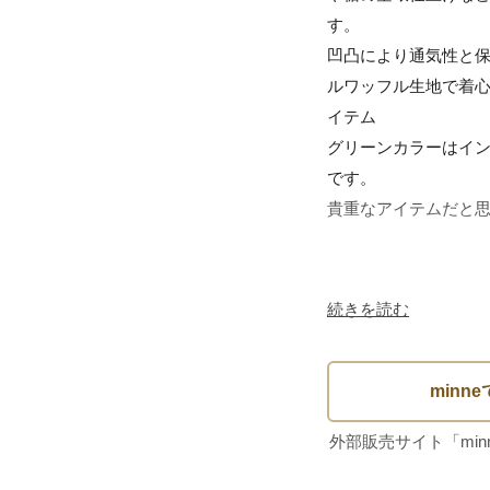
す。

凹凸により通気性と
ルワッフル生地で着
イテム

グリーンカラーはイ
です。

貴重なアイテムだと思
計測　約

続きを読む
前着丈70	

後着丈77	

身幅47	

肩幅46	

袖丈61

M	サイズ
