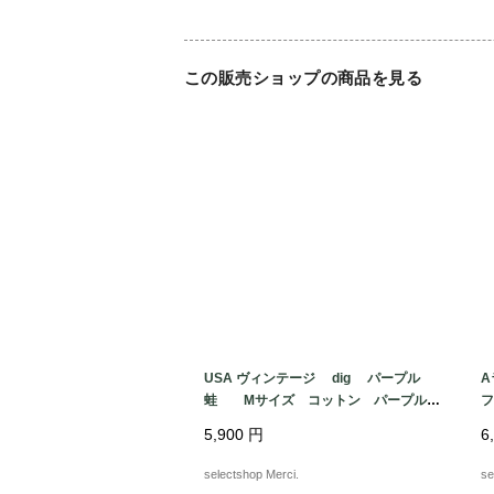
この販売ショップの商品を見る
USA ヴィンテージ dig パープル
A
蛙 Mサイズ コットン パープル
ブルー 両面プリント ケロッグ Tシ
サ
5,900
円
6
ャツ USA
柄
selectshop Merci.
se