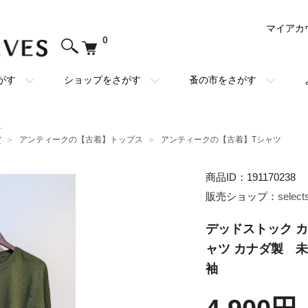
マイアカ
0
がす
ショップをさがす
蚤の市をさがす
.
貨
＞
アンティークの【古着】トップス
＞
アンティークの【古着】Tシャツ
商品ID：191170238
販売ショップ：
select
デッドストック カ
ャツ カナダ製 
袖