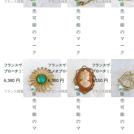
フランス雑貨chouchou
フランス雑貨chouchou
フランス雑貨chouchou
1900年代初頭 (A004)
でエレガント |1900年
| 1920年頃 3
代後半
フランスヴィンテージ
フランスヴィンテージ
フランスヴィンテージ
ブローチ｜フラワーモ
カメオブローチ｜女性
ブローチ｜エンゼルフ
チーフ 翡翠 ゴールドメ
の横顔 CAMEO セルロ
ィッシュ 魚 ゴールドト
6,380
円
6,380
円
5,150
円
タル 上品なライトグリ
イド製 |1930-40年頃
ーン Trifari |1900年代
ーン |1900年代中頃～
中頃～後半
フランス雑貨chouchou
フランス雑貨chouchou
フランス雑貨chouchou
後半