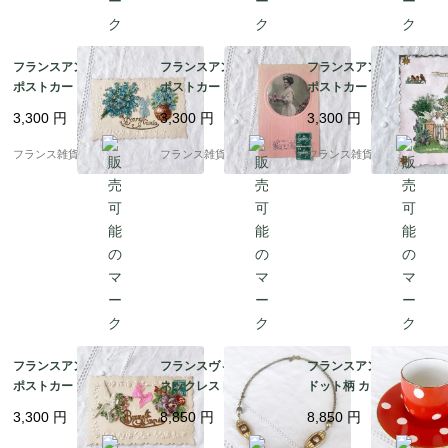
フランスアンティーク
フランスアンティーク
フランスアンティーク
ポストカード | 勿忘草
ポストカード | ピンク
ポストカード | Souveni
Bonne Annee エンボ
カラー モノクロポート
r d'amitié 白い鳩と可
3,300
円
3,300
円
3,300
円
ス加工 美品｜1900年代
レート Bonne Annee
憐な花々 コラージュ｜
初頭
エンボス加工｜1900年
1900年代初頭 (F009)
フランス雑貨chouchou
フランス雑貨chouchou
フランス雑貨chouchou
代初頭
フランスアンティーク
フランスヴィンテージ
フランスアンティーク
ポストカード | 薔薇模
ネックレス | 【希少】
ドット柄 カップ＆ソー
様のエンボス加工 シル
オレナ・パリ（OREN
サー | ディゴワン・サ
3,300
円
8,850
円
8,850
円
クリボン 白い鳩 Bonne
A PARIS ）ブラウン×
ルグミンヌ窯 鮮やかな
Annee エンボス加工｜
ゴールドカラー シック
朱赤 レトロな水玉模様