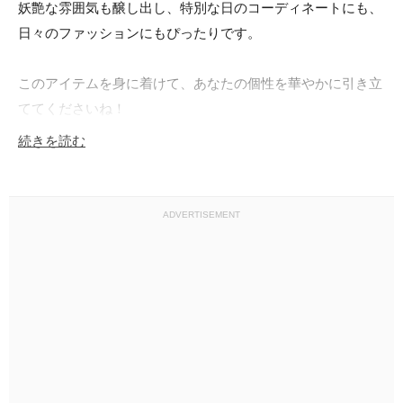
妖艶な雰囲気も醸し出し、特別な日のコーディネートにも、
日々のファッションにもぴったりです。

このアイテムを身に着けて、あなたの個性を華やかに引き立
ててくださいね！

続きを読む
また、アンティークやヴィンテージが好きな方への贈り物と
してもおススメです。

ADVERTISEMENT
■詳細

特筆するような大きなダメージはございません。全体的にコ
ンディションは良好です。

経年による小さな傷や汚れが多少見受けらる場合がございま
すが、肉眼で特に気になるような箇所はありません。感じ方
には個人差がございますので、お写真をご確認の上、ご購入