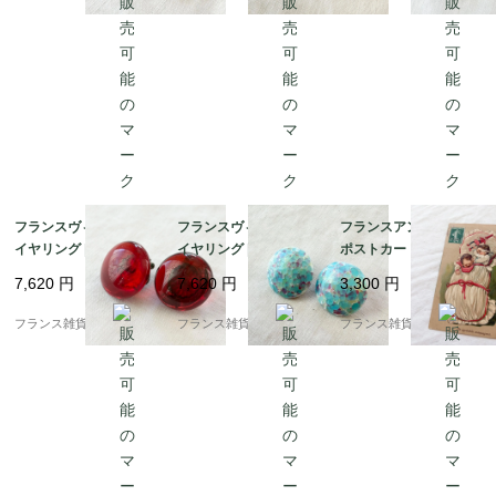
後
フランスヴィンテージ
フランスヴィンテージ
フランスアンティーク
イヤリング | 光を透か
イヤリング |ターコイズ
ポストカード |おくるみ
す 美しいルビーレッド
ブルー モザイクタイル
に包まれた赤ちゃん ユ
7,620
円
7,620
円
3,300
円
ガラス | 1950～60年頃
風ガラス | 1950～60年
ーモラスで愛らしい | 1
頃
900年前後
フランス雑貨chouchou
フランス雑貨chouchou
フランス雑貨chouchou