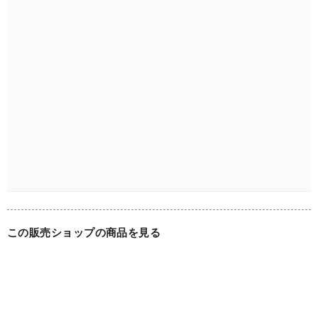
ください。気になる点がある場合は、トラブル防止のために
も事前にお問合せください。留め具も良好な状態を確認して
おります。

■素材：シルバーメタル、ラインストーン

■サイズ：W約5.0cm×H約4.0cm

■年代：1900年代後半ごろ

■買付け国：フランス

■刻印：なし

この販売ショップの商品を見る