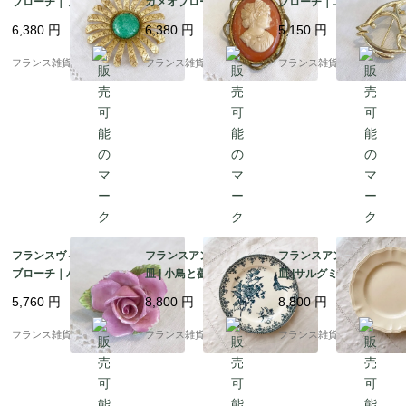
ブローチ｜フラワーモ
カメオブローチ｜女性
ブローチ｜エンゼルフ
チーフ 翡翠 ゴールドメ
の横顔 CAMEO セルロ
ィッシュ 魚 ゴールドト
6,380
円
6,380
円
5,150
円
タル 上品なライトグリ
イド製 |1930-40年頃
ーン Trifari |1900年代
ーン |1900年代中頃～
中頃～後半
フランス雑貨chouchou
フランス雑貨chouchou
フランス雑貨chouchou
後半
フランスヴィンテージ
フランスアンティーク
フランスアンティーク
ブローチ｜パステルピ
皿 | 小鳥と薔薇柄 深い
皿 |サルグミンヌ窯 Sar
ンク 薔薇型 陶器製 ハ
ブルー Terre de Fer 平
reguemines 花リム 温
5,760
円
8,800
円
8,800
円
ンドメイド |1900年代
皿 | 1900年代初頭
かみのあるエクリュカ
中頃～後半
ラー | 1920-50年頃
フランス雑貨chouchou
フランス雑貨chouchou
フランス雑貨chouchou