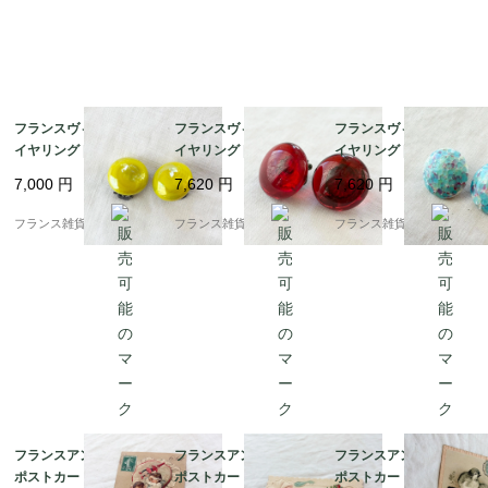
■年代：1900年代中頃から後半

■買付け国：フランス

フランスヴィンテージ
フランスヴィンテージ
フランスヴィンテージ
イヤリング | 絶妙なラ
イヤリング | 光を透か
イヤリング |ターコイズ
イムグリーンのレトロ
す 美しいルビーレッド
ブルー モザイクタイル
7,000
円
7,620
円
7,620
円
ガラス | 1950～60年頃
ガラス | 1950～60年頃
風ガラス | 1950～60年
頃
フランス雑貨chouchou
フランス雑貨chouchou
フランス雑貨chouchou
フランスアンティーク
フランスアンティーク
フランスアンティーク
ポストカード |おくるみ
ポストカード | マーガ
ポストカード | 1906年