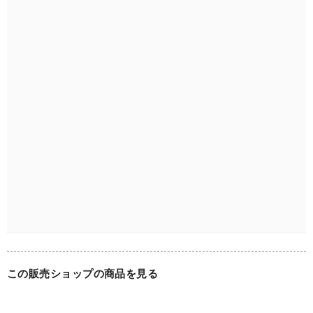
■詳細

特筆するような大きなダメージは見受けられません。

全体的にコンディションは良好です。

古いものですので、経年による小さなキズや汚れ、錆等があ
る場合がございますが、ご了承ください。

それらも含めて、ヴィンテージならではの風合いと楽しんで
いただければと思います。

見落としているダメージがあるかもしれませんので、お写真
をよくご覧になってからご購入ください。

古いものですので、金具の取扱いなどはより丁寧にお願いい
たします。

気になる点がある場合は、トラブル防止のためにも事前にお
問合せください。

この販売ショップの商品を見る
■素材：天然石、ゴールドメッキ

■サイズ：W約2.2cm×H約2.2cm
