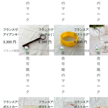
フランスヴィンテージ
フランスヴィンテージ
フランスアンティーク
アイアンキー | 鍛鉄の
バングル | フレンチ イ
ビストログラス | 19世
鍵 ペーパーウェイト |
エローカラー 太バング
紀フランスの温もり |
3,300
円
6,380
円
8,800
円
パリの蚤の市 | 1900年
ル｜レトロ樹脂 |1960s
宙吹き（手吹き）ガラ
代中頃
ス 1
フランス雑貨chouchou
フランス雑貨chouchou
フランス雑貨chouchou
フランスアンティーク
フランスアンティーク
フランスアンティーク
ポストカード | エンボ
ポストカード | ヴィク
ポストカード | ノスタ