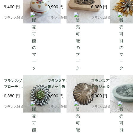
ニエール | 金彩と繊細
せを運ぶ小さな宝物箱
り ゴールドの花びら 大
9,460
円
9,900
円
6,380
円
な花束の小物入れ |190
(ペーパーボックス) | 19
胆で優美 |1960-70年頃
0年代中頃
00年代初期
フランス雑貨chouchou
フランス雑貨chouchou
フランス雑貨chouchou
フランスヴィンテージ
フランスアンティーク
フランスアンティーク
ブローチ｜大粒 クリア
銀メッキ製トレイ | 貝
ドラジェボックス | 愛
ラインストーン 花モチ
殻モチーフ シェル型 小
らしいくすみブルーの
6,380
円
9,900
円
9,900
円
ーフ シルバー×グリー
物入れ |1930－60年代
紙箱 |1900年代初頭
ン フォーマルにも |195
頃
フランス雑貨chouchou
フランス雑貨chouchou
フランス雑貨chouchou
0-60年頃