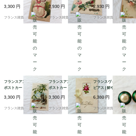
に包まれた赤ちゃん ユ
レットや勿忘草 エンボ
消印 立体エンボス加工
3,300
円
2,930
円
2,930
円
ーモラスで愛らしい | 1
ス加工（小鳥と草花）|
（小鳥と草花）| （B02
900年前後
1900年頃（A008）
8）
フランス雑貨chouchou
フランス雑貨chouchou
フランス雑貨chouchou
フランスアンティーク
フランスアンティーク
フランスヴィンテージ
ポストカード | ヤドリ
ポストカード |ピンクの
ピアス | 鮮やかなエナ
ギと雪景色 幸運の象徴
薔薇 手刺繍とリボン | 1
メルグリーン ×大粒フ
3,300
円
3,300
円
6,380
円
| 1900年代初頭（J00
900年前後
ェイクパール | 1970-80
3）
年頃
フランス雑貨chouchou
フランス雑貨chouchou
フランス雑貨chouchou