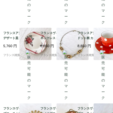
フランスアンティーク
フランスヴィンテージ
フランスアンティーク
デザート皿 |ディゴワ
ネックレス | 【希少】
ドット柄 カップ＆ソー
ン・サルグミンヌ窯
オレナ・パリ（OREN
サー | ディゴワン・サ
5,760
円
8,850
円
8,850
円
（Digoin Sarreguemin
A PARIS ）ブラウン×
ルグミンヌ窯 鮮やかな
es ）ピンク色の薔薇と
ゴールドカラー シック
朱赤 レトロな水玉模様
フランス雑貨chouchou
フランス雑貨chouchou
フランス雑貨chouchou
グレーのチェック柄 | 1
でエレガント |1900年
| 1920年頃 3
900年代初頭
代後半
フランスヴィンテージ
フランスヴィンテージ
フランスヴィンテージ