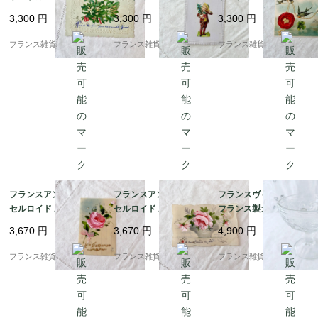
ス加工 ヤドリギ 幸運の
トリアン調 花束を持っ
ルジックな風合い ツバ
3,300
円
3,300
円
3,300
円
象徴 | 1900年代初頭
た男の子 未使用 | 1900
メと四葉のクローバー |
（F004）
年代初頭（F004）
1900年代初頭（I001）
フランス雑貨chouchou
フランス雑貨chouchou
フランス雑貨chouchou
フランスアンティーク
フランスアンティーク
フランスヴィンテージ
セルロイド ポストカー
セルロイド ポストカー
フランス製ガラス皿 |
ド | ピンク薔薇のブー
ド | 薔薇のブーケ ハン
爽やかなレトロフルー
3,670
円
3,670
円
4,900
円
ケ ハンドペイント | 19
ドペイント | 1900年代
ツ柄 可憐で涼し気な印
10－40年代（G004）
初期（H002）
象 | 1900年代中頃
フランス雑貨chouchou
フランス雑貨chouchou
フランス雑貨chouchou