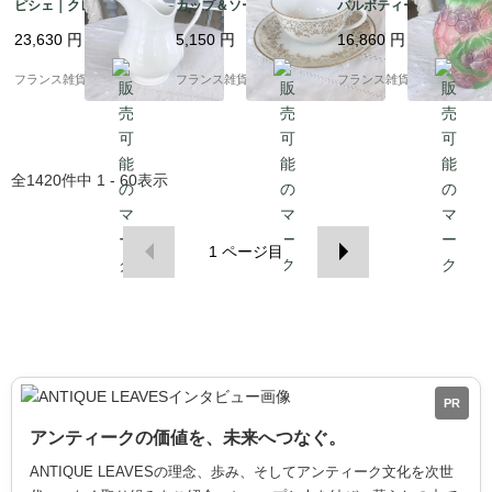
ピシェ｜クレイユ＆モ
カップ＆ソーサー | ホ
バルボティーヌピシェ |
ントロー 「Creil et Mo
ワイト×ゴールド 白磁
パステルカラーで描か
23,630
円
5,150
円
16,860
円
ntereau」アンティー
デズリエール社 金彩 |1
れたイチゴ＆葡萄 ピッ
ク陶磁器 ｜1840‐1876
910年～中頃 ②
チャー 水挿し | 1950-6
フランス雑貨chouchou
フランス雑貨chouchou
フランス雑貨chouchou
年頃
0年頃
全
1420
件中
1 - 60
表示
1
ページ目
PR
アンティークの価値を、未来へつなぐ。
ANTIQUE LEAVESの理念、歩み、そしてアンティーク文化を次世