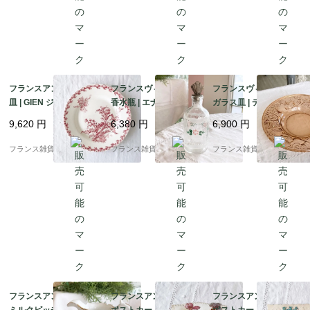
フランスアンティーク
フランスヴィンテージ
フランスヴィンテージ
皿 | GIEN ジアン アザ
香水瓶 | エナメル手描
ガラス皿 | ディプレッ
ミ柄（chardons) ディ
き ピンク色 小花柄 パ
ショングラス 大皿 コー
9,620
円
6,380
円
6,900
円
ナープレート | 1920年
フュームボトル | 1900
ラルピンクカラー | 195
前後 4
年代半頃
0-60年代
フランス雑貨chouchou
フランス雑貨chouchou
フランス雑貨chouchou
フランスアンティーク
フランスアンティーク
フランスアンティーク
ミルクピッチャー | Lim
ポストカード |スミレの
ポストカード | 勿忘草