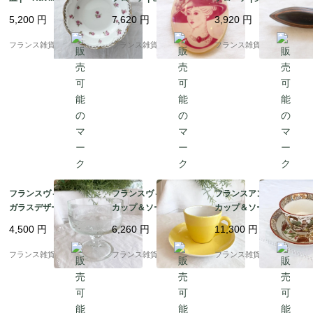
es」アビランド リモー
帽子を被った貴婦人 レ
木の温もり 美しい曲線
5,200
円
7,620
円
3,920
円
ジュ ピンク色の小花柄
ジン製 | 1960-70年代
| 1900年代中頃～後半
磁器プレート | 1900年
フランス雑貨chouchou
フランス雑貨chouchou
フランス雑貨chouchou
代中頃
フランスヴィンテージ
フランスヴィンテージ
フランスアンティーク
ガラスデザート皿 | チ
カップ＆ソーサー | ク
カップ＆ソーサー | サ
ェリー柄 エンボス模様
レイユ・モントロー
ルグミンヌ窯 Sarregu
4,500
円
6,260
円
11,300
円
フルーツ イタリア製 | 1
（Creil et Monterea
emines シノワズリ柄
960－70年頃
u）HBCM イエローカ
コレクタブル | 19世紀
フランス雑貨chouchou
フランス雑貨chouchou
フランス雑貨chouchou
ラー ｜1935-50年頃 2
後半～20世紀初頭