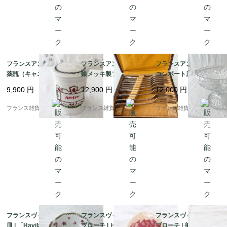
フランスアンティーク
フランスアンティーク
フランスアンティーク
薬瓶（キャニスター）|
銀メッキ製フォーク10
コンポート皿 | 美しい
金彩やグリーンの植物
本セット｜フレンチエ
模様のプレスドガラス
9,900
円
12,900
円
12,000
円
が描かれた「AURE
レガンス ロカイユ＆ア
が素敵 | 1900年代中頃
M」
カンサス模様 | 1900年
フランス雑貨chouchou
フランス雑貨chouchou
フランス雑貨chouchou
代前半
フランスヴィンテージ
フランスヴィンテージ
フランスヴィンテージ
皿 | 「Haviland Limog
ブローチ | ピンク色の
ブローチ | 美しい木目