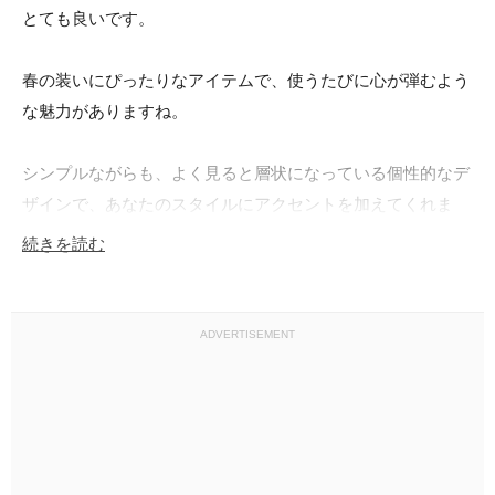
とても良いです。

春の装いにぴったりなアイテムで、使うたびに心が弾むよう
な魅力がありますね。

シンプルながらも、よく見ると層状になっている個性的なデ
ザインで、あなたのスタイルにアクセントを加えてくれま
す！

続きを読む
特別な日だけでなく、普段使いでも活躍してくれること間違
いなしです。

ADVERTISEMENT
ぜひ、春のファッションにこの素敵なイヤリングをお迎えし
てみてくださいね。
