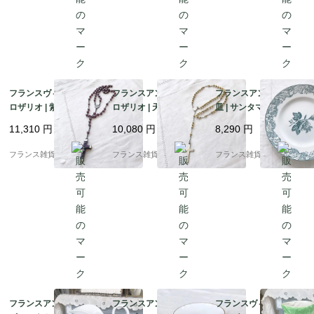
フランスヴィンテージ
フランスアンティーク
フランスアンティーク
ロザリオ | 紫色のガラ
ロザリオ | 天然ボーン
皿 | サンタマン St Ama
スビーズ ルルドの記念
ナチュラルな色あい 十
nd et Hamage社 深み
11,310
円
10,080
円
8,290
円
十字架 神聖 | 1890－19
字架 神聖 | 1900-1950
のあるブルーグリーン
30年頃
年代
の花柄模様 平皿 | 1900
フランス雑貨chouchou
フランス雑貨chouchou
フランス雑貨chouchou
年代初頭
フランスアンティーク
フランスアンティーク
フランスヴィンテージ