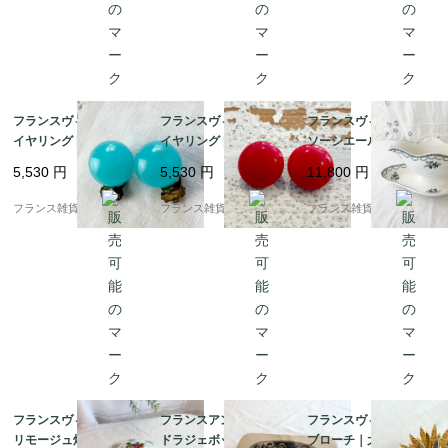
フランスヴィンテージ
フランスヴィンテージ
フランスヴィンテージ
イヤリング | 鮮やかな
イヤリング | コロンと
ソーシエール | サンタ
ターコイズブルー カボ
可愛い赤のカボション
マン（St.Amand）繊
5,530
円
5,530
円
11,800
円
ション ドーム | 1950-6
ドーム | 1950年頃
細なガーランドと可憐
0年頃
な花柄 |1950年～60年
フランス雑貨chouchou
フランス雑貨chouchou
フランス雑貨chouchou
頃
フランスヴィンテージ
フランスアンティーク
フランスヴィンテージ
リモージュ焼き ボンボ
ドラジェボックス | 幸
ブローチ｜大輪ひまわ