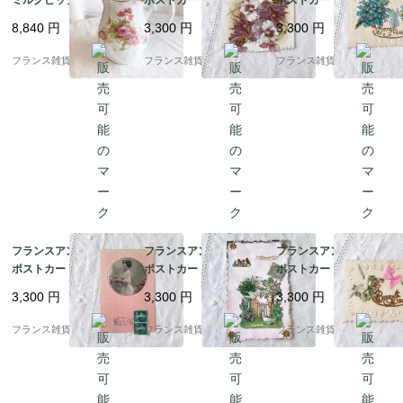
oges リモージュ 磁器
花 グリーティングカー
Bonne Annee エンボ
8,840
円
3,300
円
3,300
円
フリルとピンク色のポ
ド クラシカルなデザイ
ス加工 美品｜1900年代
ピー 花柄 | 1900年代初
ン ヴィクトリア朝後期
初頭
フランス雑貨chouchou
フランス雑貨chouchou
フランス雑貨chouchou
頭
｜1890－1910年代
フランスアンティーク
フランスアンティーク
フランスアンティーク
ポストカード | ピンク
ポストカード | Souveni
ポストカード | 薔薇模
カラー モノクロポート
r d'amitié 白い鳩と可
様のエンボス加工 シル
3,300
円
3,300
円
3,300
円
レート Bonne Annee
憐な花々 コラージュ｜
クリボン 白い鳩 Bonne
エンボス加工｜1900年
1900年代初頭 (F009)
Annee エンボス加工｜
フランス雑貨chouchou
フランス雑貨chouchou
フランス雑貨chouchou
代初頭
1900年代初頭 (A004)