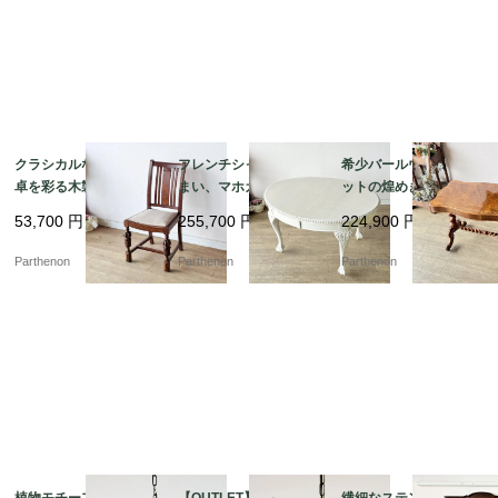
クラシカルな書斎や食
フレンチシャビーな佇
希少バールウォールナ
卓を彩る木製椅子。優
まい、マホガニーのエ
ットの煌めき。美しい
美なバルボスレッグが
クステンション・ダイ
波型天板とツイストレ
53,700
円
255,700
円
224,900
円
目を引くオーク材ダイ
ニングテーブル【t32
ッグのセンターテーブ
ニングチェア【ds57-
4】
ル【t329】
Parthenon
Parthenon
Parthenon
1】
植物モチーフの精密な
【OUTLET】優雅な曲
繊細なステンドグラス