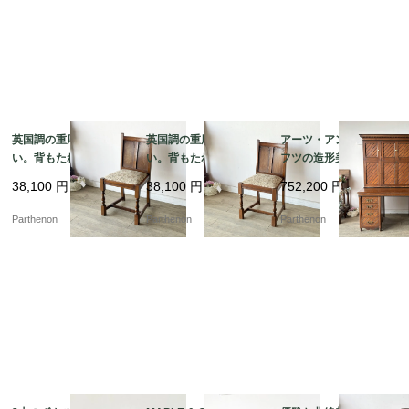
英国調の重厚な佇ま
英国調の重厚な佇ま
アーツ・アンド・クラ
い。背もたれの彫刻が
い。背もたれの彫刻が
フツの造形美が光る、
美しいオーク材ダイニ
美しいオーク材ダイニ
名門Sopwith & Co社製
38,100
円
38,100
円
752,200
円
ングチェア【2229】
ングチェア【2228】
の大型オークプレジデ
ントデスク【d67】
Parthenon
Parthenon
Parthenon