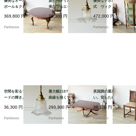
優美なオーバル天板と
波打つフリルが描く優
優美なナポレオン3世様
ボール＆クロウ脚のエ
美なシルエット。繊細
式 ヴィクトリア時代
クステンションテーブ
なリブ紋様が光を拡散
の空気を今に伝えるデ
369,800
円
28,300
円
472,000
円
ル 緻密な彫刻が施され
するフロストガラス・
ィスプレイキャビネッ
た格調高い佇まい【t32
ペンダントランプ【ls2
ト【9526】
Parthenon
Parthenon
Parthenon
6】
16-6】
空間を彩るフリルシェ
最大幅216?p！優美な
英国調の重厚な佇ま
ードの輝き。優美なガ
曲線を描くツインペデ
い。背もたれの彫刻が
ーランド装飾が浮かび
スタル脚とオーバル型
美しいオーク材ダイニ
36,300
円
293,300
円
38,100
円
上がるフロストガラ
の伸長式ダイニングテ
ングチェア【2230】
ス・ペンダントランプ
ーブル【t327】
Parthenon
Parthenon
Parthenon
【ls216-4】