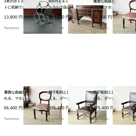
3本のボトルをコンパク
MAPLE & Co社製 クラ
優雅な曲線美に魅了さ
トに収納できる卓上ボ
シカルで品のある佇ま
れる、マホガニーアン
トルホルダー。葡萄の
いのマホガニーサイド
ティークバルーンチェ
13,800
円
383,400
円
56,400
円
装飾が美しいアイアン
ボード【s72】
ア 張替え済み【c347
製ワインラック【8529
-2】
Parthenon
Parthenon
Parthenon
-6】
優雅な曲線美に魅了さ
獅子彫刻と真鍮鋲が映
獅子彫刻と真鍮鋲が映
れる、マホガニーアン
える、ダークブラウン
える、ダークブラウン
ティークバルーンチェ
本革張りの重厚なクラ
本革張りの重厚なクラ
56,400
円
275,400
円
275,400
円
ア 張替え済み【c347
シックアームチェア【d
シックアームチェア【d
-1】
s23-7】
s23-8】
Parthenon
Parthenon
Parthenon