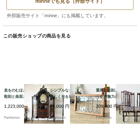
スリムな縦型のフォルムは、壁に立てかけてディスプレイす
るだけで空間のアクセントになります。またパーテーション
の一部として組み込んだり、窓辺の目隠しとして設置したり
と、アイデア次第で幅広くご活用いただけます。

この販売ショップの商品を見る
使い込まれたような風合いのペイントが、ナチュラルなイン
テリアやシャビーシックスタイルに絶妙に馴染みます。毎日
の暮らしの中でふとした瞬間に心和む景色を創り出してくれ
る、意匠性の高い一品です。

息をのむほどの繊細な
シンプルなダイヤ柄が
重厚な彫刻とボビンレ
彫刻と曲面ガラスが美
美しく光を通すステン
ッグが魅力のオーク製
しいマホガニー製シフ
ドグラス。施工や飾り
ダイニングチェア4脚セ
1,223,000
円
40,000
円
209,000
円
ォニア。華やかな存在
に便利な木製フレーム
ット。張り替え済みで
感を放つミラー付きキ
付き。【51625-1】
快適な座り心地。【c3
Parthenon
Parthenon
Parthenon
ャビネット【k182】
25】