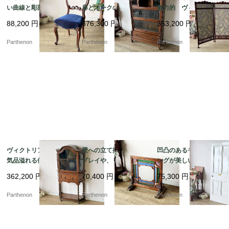
い曲線と彫刻が目を惹
扉とオークの味わいが
魅力的 ヴィクトリア
く、空間を優雅に彩る
魅力のスタッキングブ
期のマホガニースクリ
88,200
円
676,300
円
353,200
円
気品あるバルーンチェ
ックケース【k184】
ーン【fo110】
ア【c237-1】
Parthenon
Parthenon
Parthenon
ヴィクトリア朝後期の
壁への立て掛けディス
凹凸のあるモールディ
気品溢れる佇まいのツ
プレイや、リノベーシ
ングが美しい現状渡し
イストレッグ・ガラス
ョンの造作装飾パーツ
の建具。シャビーホワ
362,200
円
70,400
円
75,300
円
キャビネット【k108】
に。色鮮やかな型板ガ
イトの4パネル木製ペイ
ラスが光に煌めく木製
ントドア【6697】
Parthenon
Parthenon
Parthenon
パネル【2271】