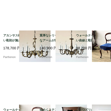
アカンサス模様の美し
重厚なレリーフと優美
ウォールナットの美し
い彫刻が施されたブラ
なアームが描く気品。
い曲線と彫刻が目を惹
ス照明。クラシカルな
クラシカルな真鍮の輝
く、空間を優雅に彩る
178,700
円
140,900
円
88,200
円
空間を演出する6灯式シ
きが空間を魅了する8灯
気品あるバルーンチェ
ャンデリア【sy393】
式シャンデリア【sy46
ア【c237-2】
Parthenon
Parthenon
Parthenon
6】
ウォールナットの美し
煌めくステンドグラス
シノワズリの風合いが