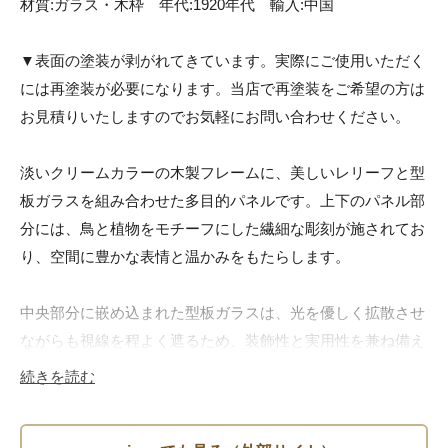
材質:ガラス・木枠　年代:1920年代　輸入:中国

▼表面の塗装が剥がれてきています。実際にご使用いただく
には再塗装が必要になります。当店で再塗装をご希望の方は
お見積りいたしますのでお気軽にお問い合わせください。

淡いクリームカラーの木製フレームに、美しいレリーフと型
板ガラスを組み合わせた多目的パネルです。上下のパネル部
分には、鳥と植物をモチーフにした繊細な彫刻が施されてお
り、空間に豊かな表情と温かみをもたらします。

中央部分に嵌め込まれた型板ガラスは、光を優しく拡散させ
ながらも視線を程よく遮るため、装飾性と実用性を兼ね備え
ています。幾何学的な模様が刻まれたガラスは、日光や照明
続きを読む
が差し込むことで周囲に美しい陰影を映し出します。
