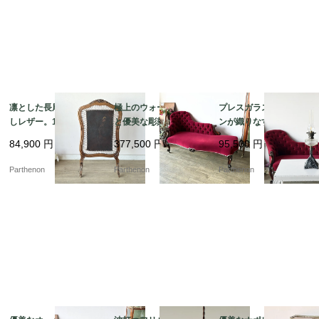
凛とした長尾鳥の型押
極上のウォールナット
プレスガラスとアイア
しレザー。19世紀末フ
と優美な彫刻の芸術。1
ンが織りなす重厚な佇
レンチアンティークの
9世紀末の風格を纏うア
まい。元オイルランプ
84,900
円
377,500
円
95,500
円
木製ファイアースクリ
ンティーク・シェーズ
の趣を残したスタンド
ーン【8555】
ロング（ソファ）【c3
ランプ【03430】
Parthenon
Parthenon
Parthenon
34】