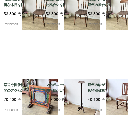
密な木目を愉しむ、ク
だ風合いを愉しむ、ク
経年の風合いを愉しむ
ラシカルな椅子。深み
ラシカルなダイニング
クラシカルな椅子。美
53,800
円
53,800
円
53,800
円
のある重厚な色艶が空
チェア。美しい挽き物
しい旋盤加工のスポン
間を引き締める、木製
加工の背もたれが目を
ドルが映える木製キッ
Parthenon
Parthenon
Parthenon
キッチンチェア【c313
惹く、木製カントリー
チンチェア【c313-1】
-3】
チェア【c313-2】
窓辺や間仕切りに、空
マホガニーの美しい縦
経年のゆがみがあるた
間のアクセントとなる
溝彫刻が目を惹く、空
め特別価格でのご案
美しい幾何学デザイ
間を優雅に彩るスリム
内。バルボスレッグが
70,400
円
112,000
円
40,100
円
ン。色鮮やかなテクス
なフォルムの花台・ラ
映えるオーク材ダイニ
チャガラスが彩る、木
ンプスタンド【fo15
ングチェア【ds57-2】
Parthenon
Parthenon
Parthenon
枠付きステンドグラス
1】
パネル【4478】