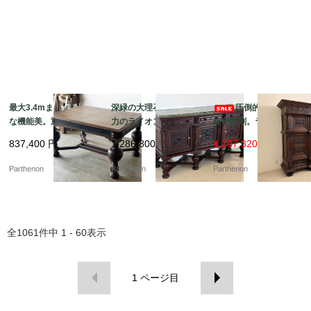
最大3.4mまで拡張可能
深緑の大理石天板と迫
圧倒的な風格と
な機能美。重厚なバル
力のライオン彫刻。重
細密彫刻。ライオンが
ボスレッグとライオン
厚な佇まいで空間を彩
守る重厚な佇まいの大
837,400
円
1,286,800
円
4,297,320 円
彫刻が目を引くエクス
る大型サイドボード【d
型キャビネット【ds23
テンションテーブル【d
s23-10】
-11】
Parthenon
Parthenon
Parthenon
s23-9】
全
1061
件中
1 - 60
表示
1
ページ目