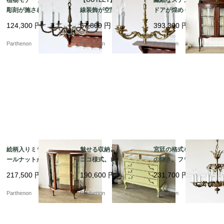
彫刻が施された気品溢
線装飾が空間を華やか
ドアが煌めく、気品漂
れる吊り下げ照明。優
に彩るペンダント照
うマホガニーガラスキ
124,300
円
67,800
円
393,300
円
美な曲線を描く真鍮製6
明。クラシカルな雰囲
ャビネット【k107】
灯シャンデリア【sy44
気を演出する5灯シャン
Parthenon
Parthenon
Parthenon
5】
デリア【sy447】
絵柄入りミラーとウォ
魅せる収納と優美なロ
宮廷の格式を纏う10灯
ールナットが美しいア
ココ様式。ピスタチオ
の輝き。フランスアン
ンティーク・ガラスキ
グリーンの引き出し式
ティークの重厚な真鍮
217,500
円
190,600
円
231,700
円
ャビネット（飾り棚）
ガラスショーケース付
製大型クリスタルシャ
【k150】
き 3段チェスト【fo25
ンデリア【sy468】
Parthenon
Parthenon
Parthenon
5】