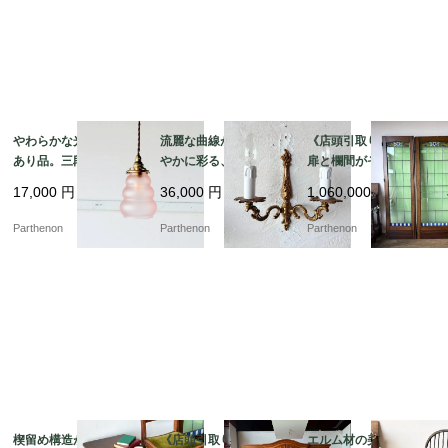
やわらかな光を灯す訳
流麗な曲線が壁面を華
《店頭引取り限定》3枚
あり品。三段フォルム
やかに彩る、金色の装
扉と欄間がそろう希少
が愛らしいピンクガラ
飾が優雅に映える2灯式
な建具。花文様のステ
17,000
円
36,000
円
1,060,000
円
スのペンダントライト
ウォールランプ【222
ンドグラスを彩る大型
【8520-4】
7】
ドアセット【03433】
Parthenon
Parthenon
Parthenon
楔留め構造が映える重
《店頭引取り限定》ロ
エルム材の美しい木目