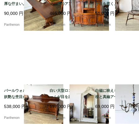
厚な佇まい。力強いオ
ココ調のアンティーク
が目を惹く、温かみあ
ークの木目を楽しむコ
風大型キャビネット。
る空間を演出するヴィ
90,000
円
465,000
円
51,000
円
ーヒーテーブル【t32
空間を圧倒的な気品で
ンテージ調の木製ウィ
0】
彩るガラス扉付きのカ
ンザーチェア【c349】
Parthenon
Parthenon
Parthenon
ップボード。【k207】
バールウォルナットの
白い大型ロココ調フレ
白磁に映える青い花模
妖艶な杢目が目を惹
ームが目を惹く、空間
様と真鍮アームのコン
く、空間を優雅に彩る
を優雅に彩るアンティ
トラスト。爽やかな気
538,000
円
197,000
円
69,000
円
チッペンデール様式の
ーク調の大型スタンド
品を漂わせる陶器製5灯
サイドボード【ds43-
ミラー【fo244】
式シャンデリア【sy47
Parthenon
Parthenon
Parthenon
2】
6】