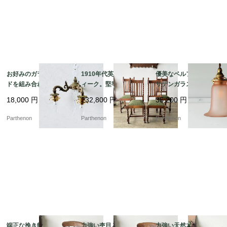
お好みのガラスシェー
1910年代英国製アンテ
優美なベルフラワー型
ドを組み合わせて楽し
ィーク。堅牢なオーク
サテンガラスシェー
める灯具。重厚なダイ
無垢材のツイストダイ
ド。温かみのあるピン
18,000
円
232,800
円
35,200
円
キャスト製の2灯式ウォ
ニングチェア4脚セット
クが空間を彩るペンダ
ールランプ【51766】
【c326】
ントライト【ls216-7】
Parthenon
Parthenon
Parthenon
端正な挽き物細工と緻
力強い杢目と時を刻ん
力強い天然木の木目と