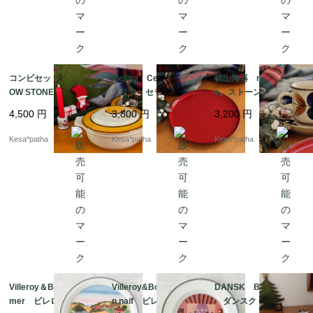
コンビセット RAINB
Melitta Ceracron
桃山陶器 momoyam
OW STONE ストーン
メリタ セラクロン
a ストーンウエア カ
ウェア レインボー
プレート ヴィンテー
ップ＆ソーサー 昭和
4,500
円
3,800
円
3,200
円
キャセロール ココッ
ジ ドイツ
レトロ ヴィンテー
ト プレート 日本
ジ 日本
Kesa*patha
Kesa*patha
Kesa*patha
Villeroy＆Boch Sum
Villeroy&Boch Desig
DANSK Brownmist
mer ビレロイ＆ボッ
n naif ビレロイ＆ボッ
ダンスク ブラウン