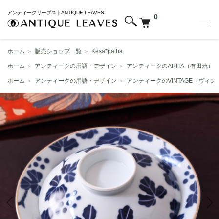
アンティークリーブス｜ANTIQUE LEAVES
0
ホーム
＞
販売ショップ一覧
＞
Kesa*patha
ホーム
＞
アンティークの用語・デザイン
＞
アンティークのARITA（有田焼）
ホーム
＞
アンティークの用語・デザイン
＞
アンティークのVINTAGE（ヴィン