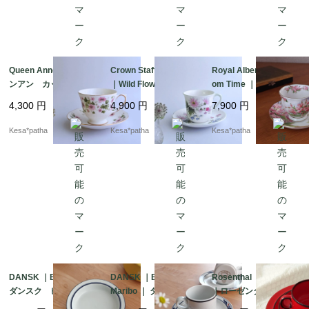
Queen Anne ｜ クイー
Crown Staffordshire
Royal Albert ｜ Bloss
ンアン カップ＆ソー
｜Wild Flowers ｜ クラ
om Time ｜ ロイヤルア
サー 英国 ヴィンテ
ウン・スタッフォード
ルバート ブロッサム
4,300
円
4,900
円
7,900
円
ージ イギリス
シャー 廃盤 イギリ
タイム カップ＆ソー
ス
サー 廃盤
Kesa*patha
Kesa*patha
Kesa*patha
DANSK ｜BISTRO ｜
DANSK ｜BISTRO ｜
Rosenthal ｜ Thomas
ダンスク ビストロ
Maribo ｜ ダンスク
｜ローゼンタール ト
スープボウル ヴィン
ビストロ マリボ カ
ーマス カップ＆ソー