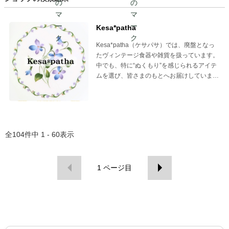
Kesa*patha
Kesa*patha（ケサパサ）では、廃盤となっ
たヴィンテージ食器や雑貨を扱っています。
中でも、特に“ぬくもり”を感じられるアイテ
ムを選び、皆さまのもとへお届けしていま
す。
全
104
件中
1 - 60
表示
1
ページ目