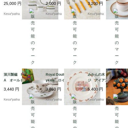
Royal Doulton Rond
ホ フォーク ヴィン
ーサー 昭和レトロ
25,000
円
2,000
円
3,200
円
elay ロイヤルドルト
テージ カトラリー
日本
ン ロンデレイ ティ
イエロー イタリア
Kesa*patha
Kesa*patha
Kesa*patha
ーポット プレート
製 高品質ステンレ
廃盤 ヴィンテージ
ス ドイツ
イギリス
深川製磁 FUKAGAW
Royal Doulton Bunn
みかんの木 オレン
A オールド深川 カ
ykins ロイヤルドルト
ジ アイアン 鉄製
ップ＆ソーサー 大正
ン バニキンズ ショ
ツリー オブジェ ミ
3,440
円
3,860
円
5,400
円
モダン 日本
ッピング プレート
ニドアストッパー イ
ヴィンテージ イギリ
ンテリア
Kesa*patha
Kesa*patha
Kesa*patha
ス