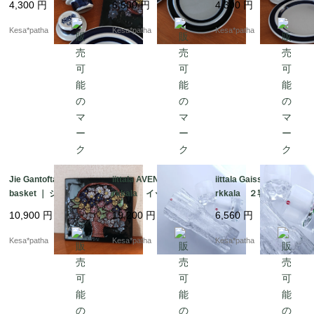
4,300
円
6,500
円
4,300
円
ッグスタンド 北欧
ー プレート 北欧
ト 北欧 ヴィンテー
ヴィンテージ 廃盤
ヴィンテージ 廃盤
ジ 廃盤 フィンラン
Kesa*patha
Kesa*patha
Kesa*patha
フィンランド
フィンランド
ド
Jie Gantofta ｜ Flower
iittala AVENA Tapio Wi
iittala Gaissa Tapio Wi
basket ｜ ジィガント
rkkala イッタラ ア
rkkala ２客セット
フタ フラワーバスケ
ヴェナ タピオ・ヴィ
イッタラ ガイッサ
10,900
円
19,200
円
6,560
円
ット 花かご 陶板
ルカラ 廃盤 初期
ガイサ タピオ・ヴィ
廃盤 北欧 ヴィンテ
フラワーベース 24c
ルカラ ロックグラ
Kesa*patha
Kesa*patha
Kesa*patha
ージ スウェーデン
m 北欧 フィンラン
ス 廃盤 フィンラン
ド
ド 北欧 ガラス グ
ラス