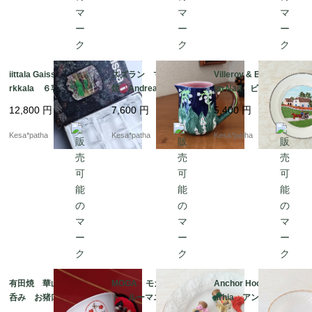
iittala Gaissa Tapio Wi
スズラン マジョリカ
Villeroy & Boch Desi
rkkala ６客セット
焼 Andrea by Sadek
gn Naif ビレロイ＆ボ
イッタラ ガイッサ
アンドレア・バイ・
ッホ デザインナイー
12,800
円
7,600
円
5,400
円
ガイサ タピオ・ヴィ
サデック クリーマ
フ プレート ヴィン
ルカラ グラス 廃
ー 花瓶 フラワーベ
テージ ドイツ
Kesa*patha
Kesa*patha
Kesa*patha
盤 初期 北欧 フィ
ース
ンランド
有田焼 華山窯 ぐい
MOGA モガ プレー
Anchor Hocking Sub
呑み お猪口 赤絵
ト ルーマニア
urhia アンカーホッキ
酒 SAKECUP 佐
ング サバービア ミ