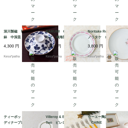
深川製磁 葡萄 蓋付
NARUMI CHINA ナ
Noritake Roseville
鉢 中深皿 有田焼
ルミ 鳴海製陶 オー
ノリタケ ローズビ
日本
ルドナルミ ピンク
ル 薔薇 バラ 27c
4,300
円
3,800
円
3,800
円
リーフ プレート ボ
m プレート ヴィン
ーンチャイナ ヴィン
テージ レトロ 日本
Kesa*patha
Kesa*patha
Kesa*patha
テージ 超初期 希
少 レア 日本
ティーポットセット＆
Villeroy & Boch Play
セーエー陶器 SEYEI
ディナープレート2枚
Two ビレロイ＆ボッ
CHINE カップ＆ソ