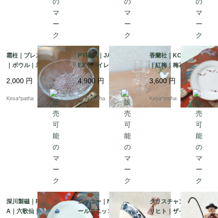
霜柱｜プレス｜ガラス
PYREX｜JAPAN PYR
香蘭社｜KORANSHA
｜ボウル｜氷コップ｜
EX｜パイレックス｜ジ
｜紅梅｜梅花｜金彩｜
昭和レトロ｜日本
ャパンパイレックス｜
平皿｜有田焼｜日本
2,000
円
4,900
円
3,600
円
ガラス｜フラワーベー
ス｜花瓶｜ヴィンテー
Kesa*patha
Kesa*patha
Kesa*patha
ジ｜日本
深川製磁｜FUKAGAW
ニッコー｜NIKKO｜オ
クリスチャン・ウルブ
A｜六歌仙｜金彩｜若
ールドニッコー｜日本
リヒト｜ザイフェン｜