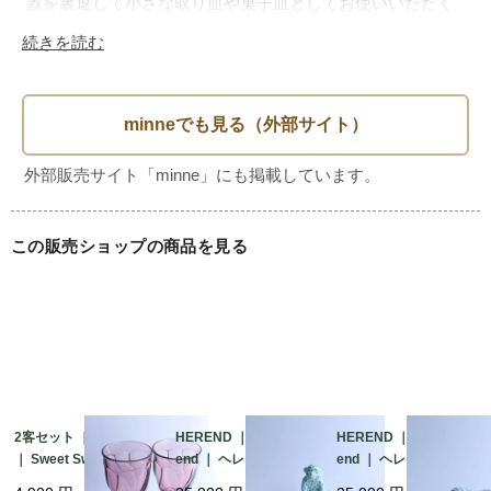
 蓋を裏返して小さな取り皿や菓子皿としてお使いいただく
のも、暮らしを愉しむちょっとした工夫。日常のなかに、
続きを読む
「心のゆとり」をもたらしてくれる、そんな器でもありま
す。

鉢の内底に若干のカスレが見受けられ、使用感はあります。
金彩の剥げはほぼなく、全体的に綺麗なお品かと思います。
裏印から1950～1970年頃の昭和中期製造かと思われます。

この販売ショップの商品を見る
長い時間を経て、当店に入荷しました。

サイズ

蓋：直径13.5cm　高さ4cm

鉢：直径17cm　高さ5cm

※金彩は金属質の絵付けのため、電子レンジに入れると火花
2客セット ｜ Noritake
HEREND ｜ Vieux Her
HEREND ｜ Vieux Her
｜ Sweet Swirl ｜ ノリ
end ｜ ヘレンド フィ
end ｜ ヘレンド フィ
が散ったり、破損の原因となる可能性がございます。電子レ
タケ スイートスワー
ッシュネット 干支
ッシュネット 干支