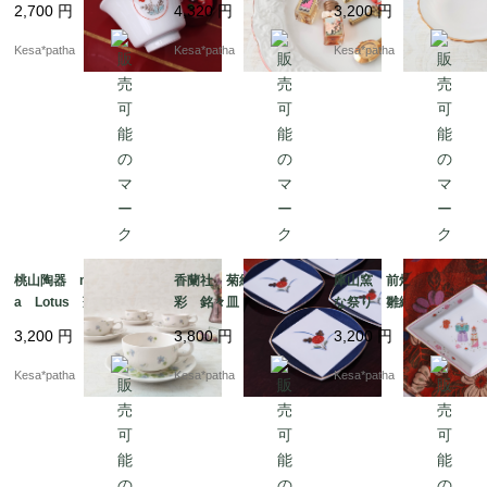
2,700
円
4,320
円
3,200
円
賀 日本
ルクガラス ボウル
ヴィンテージ アメリ
Kesa*patha
Kesa*patha
Kesa*patha
カ
桃山陶器 momoyam
香蘭社 菊紋様 金
庫山窯 前畑陶器 ひ
a Lotus 蓮 スミ
彩 銘々皿 ヴィンテ
な祭り 雛絵巻 菱
レ カップ＆ソーサ
ージ 廃盤 日本
形 美濃焼 岐阜 日
3,200
円
3,800
円
3,200
円
ー 日本
本
Kesa*patha
Kesa*patha
Kesa*patha