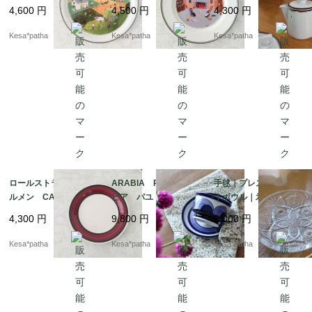
ホ フォーシーズン
ホ デザイン ナイー
ミスト クリーマー
4,600
円
4,500
円
4,300
円
ズ サマー 飾り皿
フ 暖炉 プレート
廃盤 廃番 オールド
デコレーションプレー
ドイツ ヴィンテージ
ダンスク アメリカ
Kesa*patha
Kesa*patha
Kesa*patha
ト ウォールプレー
ヴィンテージ
ト ウォールデコ ド
イツ ヴィンテージ
ロールストランド カ
ARABIA Paju アラ
手毬｜プレス｜ガラス
ルメン CARMEN 2
ビア パユ デミタス
｜ボウル｜氷コップ｜
1cm プレート 廃
カップ ソーサー 廃
昭和レトロ｜日本
4,300
円
9,800
円
2,000
円
盤 廃番 スウェーデ
番 廃盤 フィンラン
ン 北欧 ヴィンテー
ド 北欧 ヴィンテー
Kesa*patha
Kesa*patha
Kesa*patha
ジ
ジ