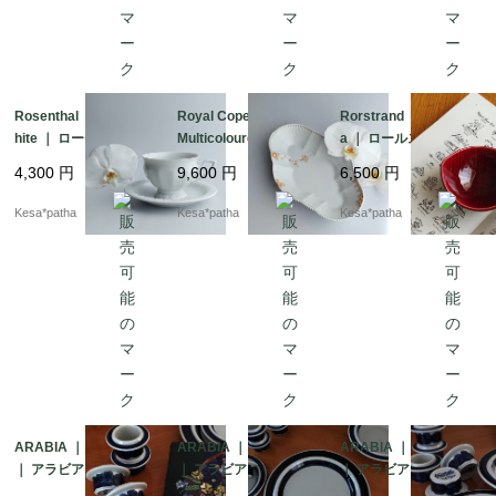
Rosenthal ｜ Maria W
Royal Copenhagen ｜
Rorstrand ｜Californi
hite ｜ ローゼンター
Multicoloured Element
a ｜ ロールストラン
ル マリアホワイト
s ｜ ロイヤルコペンハ
ド カルフォルニア
4,300
円
9,600
円
6,500
円
カップ ソーサー ヴ
ーゲン マルチカラー
リーフボウル 北欧
ィンテージ ドイツ
エレメンツ チェスナ
ヴィンテージ スウェ
Kesa*patha
Kesa*patha
Kesa*patha
ット オーバルディッ
ーデン
シュ デンマーク
ARABIA ｜ Anemone
ARABIA ｜ Anemone
ARABIA ｜ Anemone
｜ アラビア アネモ
｜ アラビア アネモ
｜ アラビア アネモ
ネ エッグカップ エ
ネ 25.5cm ディナ
ネ 16cm プレー