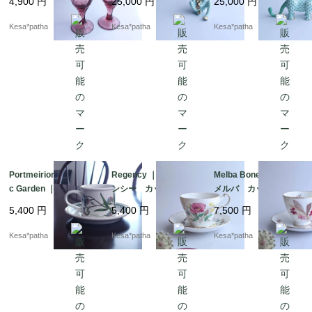
ンジのご使用はお控えください。

4,900
円
25,000
円
25,000
円
ル ゴブレット グラ
猿 申年 グリーン
虎 寅年 グリーン
ス ライラック 希
フィギュリン 2004年
フィギュリン 2010年
Kesa*patha
Kesa*patha
Kesa*patha
少 廃盤 日本
製 ハンガリー
製 ハンガリー
Portmeirion ｜ Botani
Regency ｜ リージェ
Melba Bone China ｜
c Garden ｜ Forget-M
ンシー カップ＆ソー
メルバ カップ＆ソー
e-Not ｜ ポートメリオ
サー 英国 ヴィンテ
サー 英国ヴィンテー
5,400
円
5,400
円
7,500
円
ン 忘れな草 カップ
ージ 廃盤 イギリス
ジ 廃盤 イギリス
＆ソーサー ヴィンテ
Kesa*patha
Kesa*patha
Kesa*patha
ージ イギリス