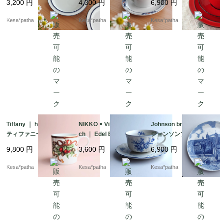
3,200
円
4,300
円
6,900
円
テージ ポルトガル
ップ＆ソーサー ヴィ
サー プレート トリ
製 アメリカ
ンテージ 廃盤 日本
オセット ヴィンテー
Kesa*patha
Kesa*patha
Kesa*patha
製 アメリカ
ジ ドイツ
Tiffany ｜ holiday ｜
NIKKO × Villeroy & Bo
Johnson brothers ｜
ティファニー ホリデ
ch ｜ Edel Blume ｜ ニ
ジョンソンブラザー
イ クリスマス 廃
ッコー ビレロイ&ボ
ズ ロンドン塔900
9,800
円
3,600
円
6,900
円
盤 日本製 ヴィンテ
ッホ カップ＆ソーサ
年 記念 ヴィンテー
ージ アメリカ
ー
ジ 英国 イギリス
Kesa*patha
Kesa*patha
Kesa*patha