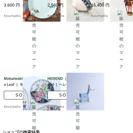
芽色｜有田焼｜日本
硬質陶器｜ダブルフェ
エルツ｜くるみ割り人
3,600
円
2,560
円
15,400
円
ニックス｜茶碗｜モダ
形の家｜煙出し人形｜
ンレトロ｜大正モダン
香炉人形｜羊飼い｜お
Kesa*patha
Kesa*patha
Kesa*patha
｜昭和レトロ｜金彩｜
香立て｜ヴィンテージ
日本
｜ドイツ
Mottahedeh ｜ Tobacc
HEREND ｜ Vieux Her
o Leaf ｜ モッタヘデ
end ｜ ヘレンド フィ
タバコリーフ メトロ
ッシュネット 干支
SOLD
SOLD
ポリタン美術館 イン
牛 丑年 ブルー フ
テリア プレート ポ
ィギュリン 2009年
Kesa*patha
Kesa*patha
ルトガル製 アメリカ
製 ハンガリー
ショップの検索結果