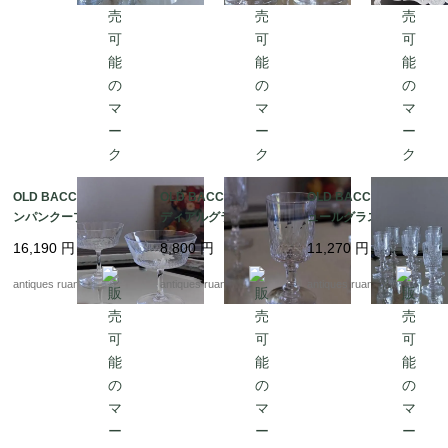
OLD BACCARAT シャ
OLD BACCARAT コー
OLD BACCARAT リキ
ンパンクープ Fc-305
ディアルグラス Fc-3
ュールグラス Fc-3050
0C
050B
A
16,190
円
8,800
円
11,270
円
antiques ruan
antiques ruan
antiques ruan