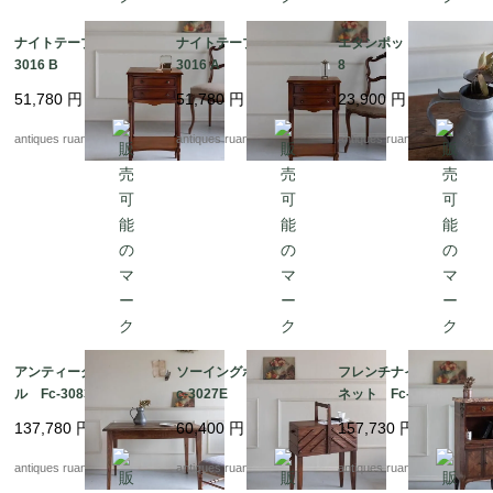
ナイトテーブル B Fc-
ナイトテーブル A Fc-
エタンポット Fc-303
3016 B
3016 A
8
51,780
円
51,780
円
23,900
円
antiques ruan
antiques ruan
antiques ruan
アンティークテーブ
ソーイングボックス F
フレンチナイトキャビ
ル Fc-3083
c-3027E
ネット Fc-3017
137,780
円
60,400
円
157,730
円
antiques ruan
antiques ruan
antiques ruan