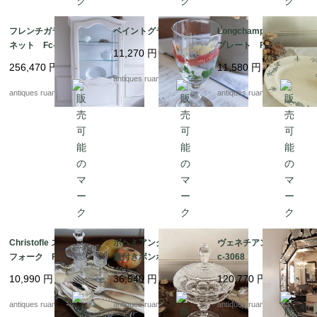
フレンチガラスキャビ
ペイントグラス
Longchamp オーバル
ネット Fc-3115
プレート Fc-3052
11,270
円
256,470
円
11,580
円
antiques ruan
antiques ruan
antiques ruan
Christofle スプーン＆
ボヘミアンクリスタル
ヴェネチアンミラー F
フォーク Fc-3060
蓋付きボンボニエー
c-3068
ル Fc-3048
10,990
円
36,540
円
120,770
円
antiques ruan
antiques ruan
antiques ruan