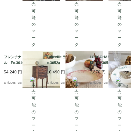
フレンチナイトテーブ
Lunéville ラヴィエ F
LONGCHAMP スープ
ル Fc-3016A
c-3052a
皿 Fc-3053
54,240
円
16,490
円
7,870
円
antiques ruan
antiques ruan
antiques ruan