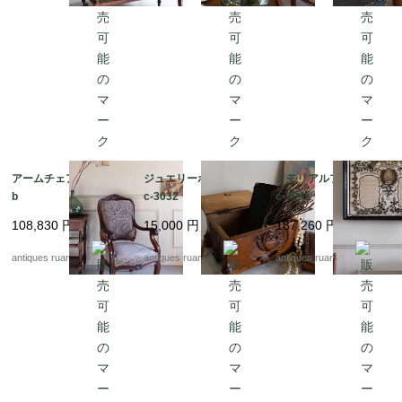
アームチェア Fc1005
ジュエリーボックス F
メモリアルフレーム F
b
c-3032
c-3061
108,830
円
15,000
円
187,260
円
antiques ruan
antiques ruan
antiques ruan