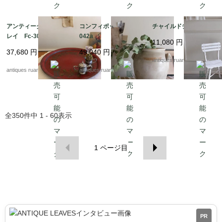
アンティークメタルト
コンフィポット Fc-3
チャイルドチェア
レイ Fc-3037
042a
11,080
円
37,680
円
49,040
円
antiques ruan
antiques ruan
antiques ruan
全
350
件中
1 - 60
表示
1
ページ目
PR