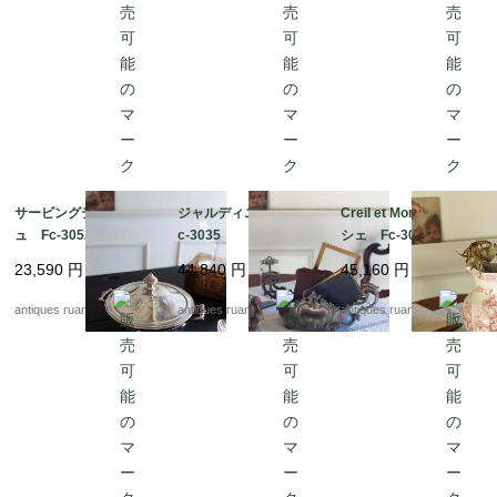
サービングディッシ
ジャルディニエール F
Creil et Montereau ピ
ュ Fc-3052b
c-3035
シェ Fc-3051
23,590
円
44,840
円
45,160
円
antiques ruan
antiques ruan
antiques ruan