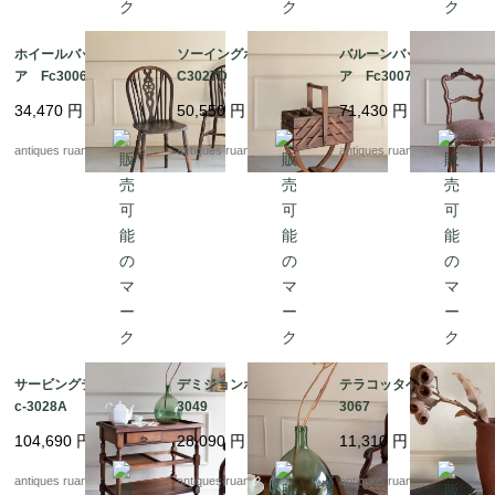
ホイールバックチェ
ソーイングボックス F
バルーンバックチェ
ア Fc3006B
C3027D
ア Fc3007A
34,470
円
50,550
円
71,430
円
antiques ruan
antiques ruan
antiques ruan
サービングテーブル F
デミジョンボトル Fc-
テラコッタベース Fc-
c-3028A
3049
3067
104,690
円
28,090
円
11,310
円
antiques ruan
antiques ruan
antiques ruan