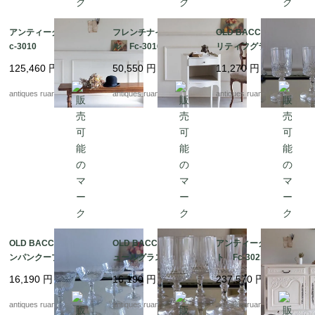
アンティークベンチ F
フレンチナイトテーブ
OLD BACCARAT アペ
c-3010
ル Fc-3016
リティフグラス Fc-3
050G
125,460
円
50,550
円
11,270
円
antiques ruan
antiques ruan
antiques ruan
OLD BACCARAT シャ
OLD BACCARAT リキ
アンティークチェス
ンパンクープ Fc-305
ュールグラス Fc-305
ト Fc-3021A
0F
0E
16,190
円
16,190
円
237,570
円
antiques ruan
antiques ruan
antiques ruan