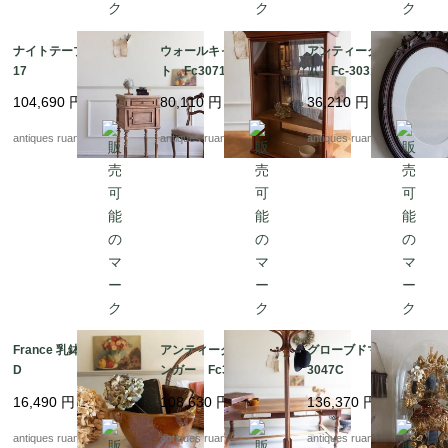
ナイトテーブル Fc30
ウォールキャビネッ
アンティークフレー
17
ト Fc3071
ム Fc-3031a
104,690
円
80,110
円
36,210
円
antiques ruan
antiques ruan
antiques ruan
France 乳鉢 Fc-3042
アンティークコートハ
グローブドマリエ Fc-
D
ンガー Fc3030A
3047C
16,490
円
108,630
円
136,370
円
antiques ruan
antiques ruan
antiques ruan