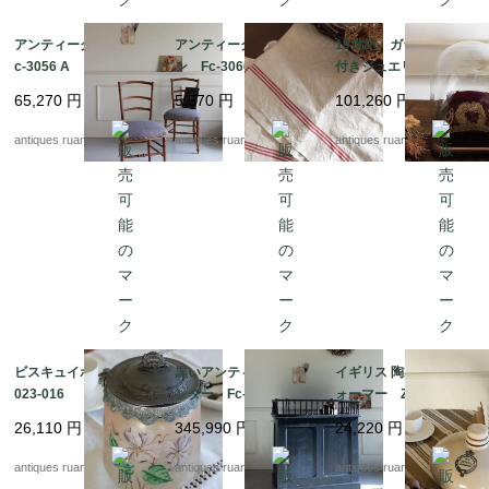
アンティークチェア F
アンティークトーショ
19世紀 ガラスドーム
c-3056 A
ン Fc-3066
付きジュエリークッシ
ョン Fc-3047A
65,270
円
5,570
円
101,260
円
antiques ruan
antiques ruan
antiques ruan
ビスキュイポット Fe
黒いアンティークカウ
イギリス 陶製フットウ
023-016
ンター Fc-3020
ォーマー ZA10103
26,110
円
345,990
円
24,220
円
antiques ruan
antiques ruan
antiques ruan