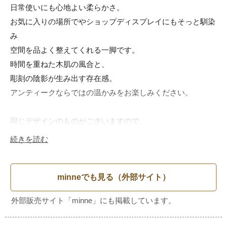
日常使いにも心地よい柔らかさ。

お気に入りの場所でやショップディスプレイにもそっと馴染
み

空間を品よく整えてくれる一脚です。

時間を重ねた木肌の風合と、

彫刻の陰影が生み出す存在感。

アンティークならではの温かみをお楽しみください。

同じデザインのものがございますので、

よろしければそちらもご覧くださいませ。

続きを読む
【SIZE】最大値

W:約44.0cm(前)

W:約30.0cm(後ろ)

D:約40.0cm
