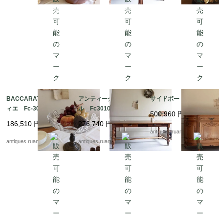
BACCARAT コンポテ
アンティークテーブ
サイドボード Fc3022
ィエ Fc-3048A
ル Fc3010
500,960
円
186,510
円
276,740
円
antiques ruan
antiques ruan
antiques ruan