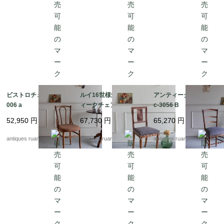
ビストロチェア Fc-3
ルイ16世様式 アンテ
アンティークチェア F
006 a
ィークチェア Fc-308
c-3056 B
2
52,950
円
67,730
円
65,270
円
antiques ruan
antiques ruan
antiques ruan