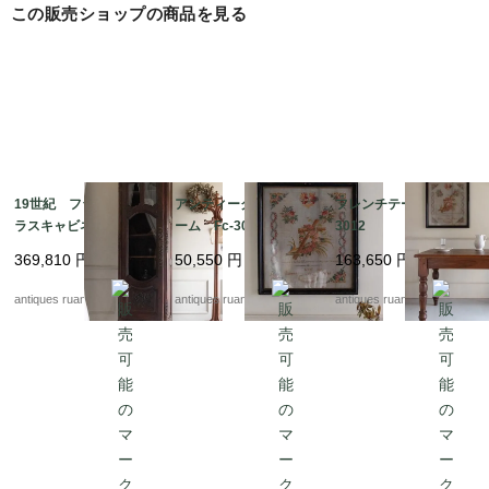
この販売ショップの商品を見る
H:約89.0cm

H:約49.0cm(座面まで)

19世紀 フランスのガ
アンティーク刺繍フレ
フレンチテーブル Fc-
ラスキャビネット Fc-
ーム Fc-3062
3012
3026
369,810
円
50,550
円
163,650
円
antiques ruan
antiques ruan
antiques ruan