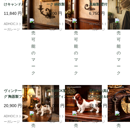
けキャンドルスタンド
ーク 鋳鉄製ウォールフ
真鍮製 壁付けフック B
｜鋳鉄製・回転アーム
ック（帽子＆コート
REVETE刻印 球体装飾
11,840
円
8,800
円
6,750
円
式（20cm）
用）
帽子・ガウン用（約23
cm）
ADHOCストア・イエロ
ADHOCストア・イエロ
ADHOCストア・イエロ
ーガレージ
ーガレージ
ーガレージ
ヴィンテージ ブルドッ
BESWICK製 コーイケ
星刻印の真鍮製アンテ
グ 陶器製フィギュリン
ルホンディエ 陶器フィ
ィーク錠＆鍵セット（4
｜イギリス風クラシッ
ギュリン（イングラン
cm）– 守りと願いを閉
20,900
円
11,000
円
18,900
円
ク装飾
ド製・10cm）
じ込めた小さな物語
ADHOCストア・イエロ
ADHOCストア・イエロ
ADHOCストア・イエロ
ーガレージ
ーガレージ
ーガレージ