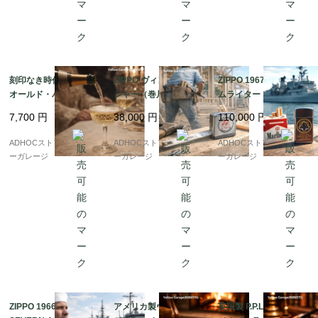
刻印なき時代の輝き ?
ZIPPO ヴィンテージ メ
ZIPPO 1967年製 スリ
オールド・バカラ シャ
ジャー（巻尺）｜McCl
ムライター｜USS BAI
ンパングラス（1936年
oskey Varnish Co. ノ
NBRIDGE 原子力フリ
7,700
円
38,000
円
110,000
円
以前）
ベルティ・デッドスト
ゲート記念・デッドス
ック完品
トック完品
ADHOCストア・イエロ
ADHOCストア・イエロ
ADHOCストア・イエロ
ーガレージ
ーガレージ
ーガレージ
ZIPPO 1966年製 U.S.S.
アメリカ製ヴィンテー
英国製 P.P.LD ビンテー