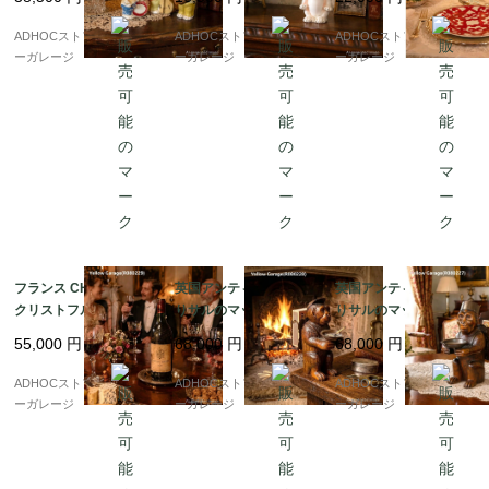
製 ビスク陶器 1930年
ュア（1920年代・ドイ
幾何学模様
査を参考にしています。

代ヴィンテージ
ツ製）
ADHOCストア・イエロ
ADHOCストア・イエロ
ADHOCストア・イエロ
ーガレージ
ーガレージ
ーガレージ
フランス CHRISTOFLE
英国アンティーク 木彫
英国アンティーク 木彫
クリストフル 銀製ワイ
りサルのマッチホルダ
りサルのマッチホルダ
ンボトルコースター “P
ー＆灰皿付きオブジェ
ー＆灰皿付きオブジェ
55,000
円
68,000
円
68,000
円
ATRICE”刻印
ADHOCストア・イエロ
ADHOCストア・イエロ
ADHOCストア・イエロ
ーガレージ
ーガレージ
ーガレージ