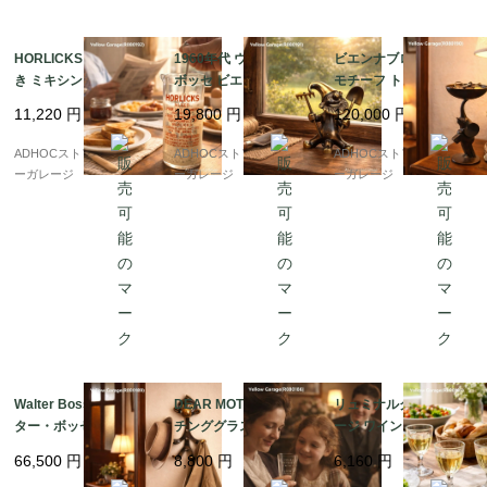
HORLICKS マドラー付
1960年代 ウォルター・
ビエンナブロンズ ゾウ
き ミキシンググラス ?
ボッセ ビエンナブロン
モチーフ トレイ付き置
英国で生まれた、栄養
ズ ノーム（園芸用具欠
物 — 鼻で支えるトレイ
11,220
円
19,800
円
120,000
円
ドリンクのための実用
品） ? ミニマル造形が
が愛らしい、ウィーン
ガラス ?
際立つオリジナル真鍮
工芸のユーモラスな小
ADHOCストア・イエロ
ADHOCストア・イエロ
ADHOCストア・イエロ
フィギュア ?
品 —
ーガレージ
ーガレージ
ーガレージ
Walter Bosse（ウォル
DEAR MOTHER エッ
リュミナルク ヴィンテ
ター・ボッセ） 猿モチ
チンググラス — “LIZZI
ージ ワイングラス 6客
ーフ 真鍮製ウォールフ
E”の名を刻んだ、静か
セット — フランスのガ
66,500
円
8,800
円
6,160
円
ック／コートハンガー
な想いのヴィンテージ
ラス美が息づく、コン