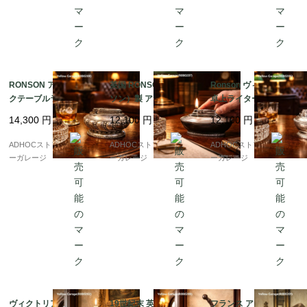
RONSON アンティー
英国 RONSON（ロン
Ronson ヴィンテージ
クテーブルライター｜
ソン）製 アンティーク
卓上ライター｜英国製
クラウン・トレードマ
卓上ライター ? MADE I
11cm｜アールデコ調オ
14,300
円
12,100
円
12,100
円
ーク刻印｜装飾的ラウ
N ENGLAND／クラブ
ーバル型シルバーボデ
ンドフォルム｜米国製
ハウス・スタイル ?
ィ
ADHOCストア・イエロ
ADHOCストア・イエロ
ADHOCストア・イエロ
ーガレージ
ーガレージ
ーガレージ
ヴィクトリアン調 壁付
19世紀末 英仏アンティ
フランス アンティーク