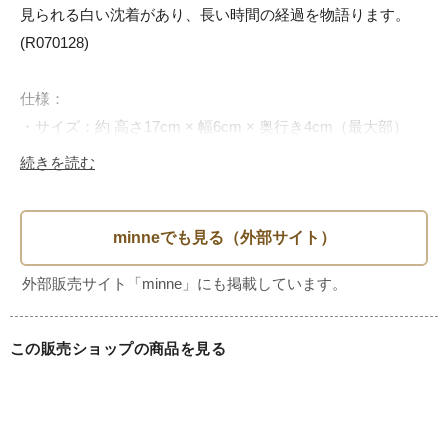
見られる白い沈着があり、長い時間の経過を物語ります。
(R070128)

仕様：

・サイズ：約 高さ17cm × 幅6cm × 奥行き4cm（最大部）

・材質：ガラス

続きを読む
・色味：透明に近い淡青色（ライティングによりやや緑がか
る場合あり）

・原産国：フランス

・年代：推定1900年代前半

・状態：経年によるくもり・沈着あり／欠けやヒビなし／刻
印明瞭

この販売ショップの商品を見る
おすすめポイント：

・アンティーク薬瓶の中でも人気の高い「LA JOUVENCE」
シリーズ
