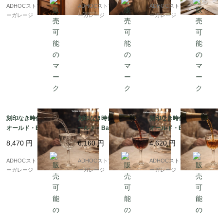
— ユーモアと機能美が
—
パクトな名作 —
ADHOCストア・イエロ
ADHOCストア・イエロ
ADHOCストア・イエロ
融合したミッドセンチ
ーガレージ
ーガレージ
ーガレージ
ュリーヴィンテージ —
刻印なき時代の威厳 ?
刻印なき時代の美 ? オ
刻印なき時代の逸品 ?
オールド・Baccarat
ールド・Baccarat ワ
オールド・Baccarat
ウォーターグラス（19
イングラス（1936年以
シェリー酒グラス（19
8,470
円
6,160
円
4,620
円
36年以前）
前）
36年以前）
ADHOCストア・イエロ
ADHOCストア・イエロ
ADHOCストア・イエロ
ーガレージ
ーガレージ
ーガレージ