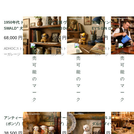
・手吹きガラスの風合いが残る一点モノ

・ヴィンテージ・インテリアとして、ドライフラワーの一輪
挿しやディスプレイにも最適

1950年代 ドイツ製 “O
ドイツ製 ヴィンテージ
英国ヴィンテージ GILB
SWALD” 犬型アイクロ
“Oswald Dog Clock”
EY’S GIN ロゴ入り陶器
・薬剤師・医療史研究・ボトルコレクターにも注目される一
ック 木製 目玉時計｜ヴ
犬型目玉時計｜1920〜
ピッチャー（ブルー）
品

68,000
円
68,000
円
7,700
円
ィンテージ機械式置時
1940年代 アンティーク
｜アンティーク水差
計 高さ11cm
置時計 高さ11cm
し・フラワーベース
ADHOCストア・イエロ
ADHOCストア・イエロ
ADHOCストア・イエロ
特筆：

ーガレージ
ーガレージ
ーガレージ
白い残留物についてですが・・「LA JOUVENCE DE 
L'ABBÉ SOURY」は薬草由来の強壮剤・生理活性液として
知られています。乾燥した植物エキスの成分（タンニン、樹
脂、沈殿物など）が瓶の内側にこびりついた状態。長期間放
置されると白や黄褐色に変化することがあります。水分また
は薬草成分の蒸発によるミネラル沈着や植物由来の堆積物と
想像できます。とくにこの瓶が長らく薬品（エリクサー）を
アンティーク BONZO
アンティーク「BONZO
HERMÈS エルメス “ガ
保管していたのであれば、内容物の乾燥とともに沈着した痕
（ボンゾ）音楽隊フィ
（ボンゾ）」フレンチ
ダルキヴィール” デザ
跡が白く残っていても不思議ではありません。※AIによる調
ギュア3体セット 日本
ブルドッグ陶器フィギ
ートプレート 21cm 赤
38,500
円
16,500
円
22,000
円