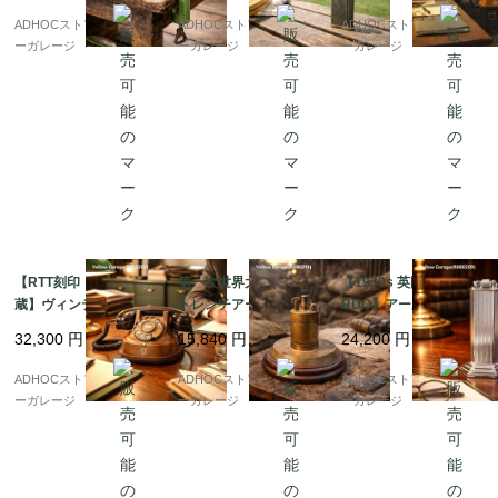
ンツール ?
製）
ADHOCストア・イエロ
ADHOCストア・イエロ
ADHOCストア・イエロ
ーガレージ
ーガレージ
ーガレージ
【RTT刻印・ベル内
第一次世界大戦期 英国
【1930s 英国製 McMU
蔵】ヴィンテージ携帯
トレンチアートとされ
RDO】アール・デコ 建
型ダイヤル式電話機（1
る真鍮製テーブルライ
築的フォルムのアンテ
32,300
円
15,840
円
24,200
円
950年代・ベルギー
ター ? 重厚な存在感を
ィーク・テーブルライ
製）
放つ希少作
ター
ADHOCストア・イエロ
ADHOCストア・イエロ
ADHOCストア・イエロ
ーガレージ
ーガレージ
ーガレージ