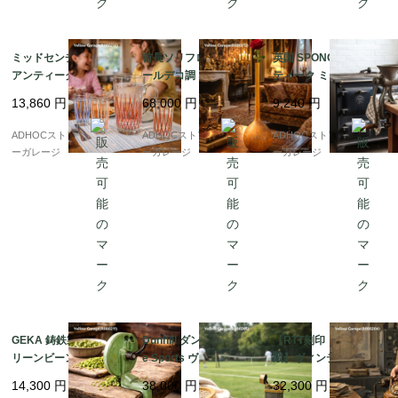
ミッドセンチュリー・
首長ソリフロール型 ア
英国 SPONG社製 アン
アンティークガラス ピ
ールデコ調 アンティー
ティーク ミートグライ
ッチャー＆グラス3客セ
クガラス花瓶
ンダー No.90 鋳鉄製 手
13,860
円
68,000
円
9,240
円
ット ? カラーパターン
廻し式 クランプ固定タ
が美しい手仕事の逸品
イプ（LONDON刻印）
ADHOCストア・イエロ
ADHOCストア・イエロ
ADHOCストア・イエロ
?
ーガレージ
ーガレージ
ーガレージ
GEKA 鋳鉄製 手廻しグ
Dunhill ダンヒル Uniqu
【RTT刻印・ベル内
リーンビーンカッター
e Sports ヴィンテージ
蔵】ヴィンテージ携帯
? 重厚な工業美を宿す
ライター 英国製
型ダイヤル式電話機（1
14,300
円
38,000
円
32,300
円
アンティーク・キッチ
950年代・ベルギー