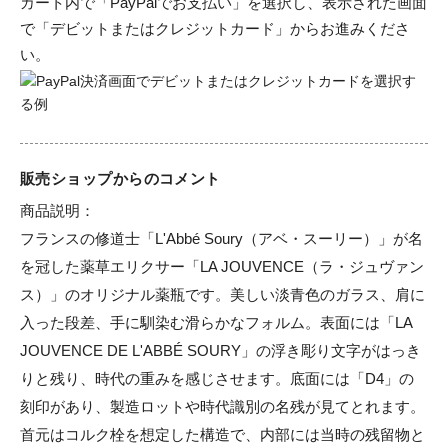
カート内で「PayPalでお支払い」を選択し、表示された画面
で「デビットまたはクレジットカード」からお進みくださ
い。
販売ショップからのコメント
商品説明：

フランスの修道士「L'Abbé Soury（アベ・スーリー）」が名
を冠した薬草エリクサー「LA JOUVENCE（ラ・ジュヴァン
ス）」のオリジナル薬瓶です。美しい淡青色のガラス、肩に
入った段差、手に馴染む滑らかなフォルム。表面には「LA 
JOUVENCE DE L'ABBÉ SOURY」の浮き彫り文字がはっき
りと残り、時代の重みを感じさせます。底面には「D4」の
刻印があり、製造ロットや時代識別の名残が見てとれます。
首元はコルク栓を想定した構造で、内部には当時の残留物と