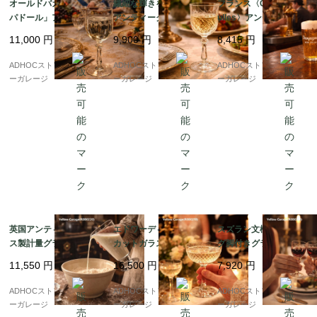
オールドバカラ「ポン
繊細な輝きを楽しむ ?
フランス〈Champigne
パドール」アシッドエ
アンティーク クリスタ
ulles〉アンティーク・
ッチング ウォーターグ
ルカット ワイングラス
ビアグラス 25cl（2客
11,000
円
9,900
円
8,415
円
ラス ? 優美な花文様が
（高さ13cm）
セット）
浮かび上がる、18cm
ADHOCストア・イエロ
ADHOCストア・イエロ
ADHOCストア・イエロ
アンティークグラス ?
ーガレージ
ーガレージ
ーガレージ
英国アンティーク ガラ
エドワーディアン様式
スズラン文様 エッチン
ス製計量グラス（約10
カットガラス シャンパ
グ脚付きグラス 2客セ
オンス） ? 注ぎ口付き
ンクープ（アンティー
ット｜アンティーク／
11,550
円
16,500
円
7,920
円
円錐形・台座付き ?
ク／1点）
ヴィンテージ
ADHOCストア・イエロ
ADHOCストア・イエロ
ADHOCストア・イエロ
ーガレージ
ーガレージ
ーガレージ