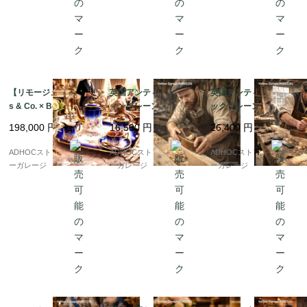
【リモージュ Deliniere
英国アンティーク コフ
英国アンティーク ジャ
s & Co. × Bernardau
ィンプレーン（棺型か
ックプレーン 430mm
d】コバルトブルー金彩
んな）210mm WARR
木製ボディ グリップ付
198,000
円
16,500
円
26,400
円
フルティーセット（ト
ANTED CAST STEEL
WARRANTED CAST S
レイ付）19世紀末 アン
刃付 木製大工道具 19
TEEL刃 19世紀ヴィン
ADHOCストア・イエロ
ADHOCストア・イエロ
ADHOCストア・イエロ
ティーク
世紀ヴィンテージ
テージ木工工具
ーガレージ
ーガレージ
ーガレージ