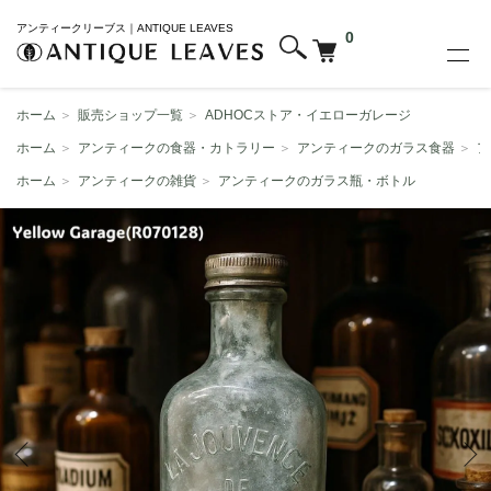
アンティークリーブス｜ANTIQUE LEAVES
0
ホーム
＞
販売ショップ一覧
＞
ADHOCストア・イエローガレージ
ホーム
＞
アンティークの食器・カトラリー
＞
アンティークのガラス食器
＞
ア
ホーム
＞
アンティークの雑貨
＞
アンティークのガラス瓶・ボトル