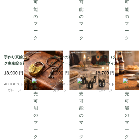
手作り真鍮アンティー
シルバーの袴をまとう
DUCKY（ダッキー）
ク南京錠＆鍵セット
アンティークグラス 4
真鍮製ヴィンテージ・
（4.5cm）– 時代を感
客セット（高さ8cm）
ボトルオープナー｜KI
18,900
円
40,000
円
18,700
円
じる重厚な鍵
RBY, BEARD & Co. パ
リ
ADHOCストア・イエロ
ADHOCストア・イエロ
ADHOCストア・イエロ
ーガレージ
ーガレージ
ーガレージ