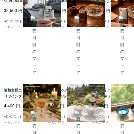
SEVERN AO-61 記念
ジ「Beattie Jet Lighte
ジオイルライター（ス
ライター? 冷戦期アメ
r」パイプ用オイルライ
ターリングシルバー
38,500
円
27,000
円
12,000
円
リカ海軍を刻んだ一本
ター（特許モデル）
製）
?
ADHOCストア・イエロ
ADHOCストア・イエロ
ADHOCストア・イエロ
ーガレージ
ーガレージ
ーガレージ
葡萄文様エッチング入
Royal Doulton（ロイ
トルコ製 ハンドメイド
りワイングラス（高さ1
ヤル・ドルトン）“AR
陶器 小鉢（ブルー＆ネ
4cm／ヴィンテージ
CADIA（アルカディ
イビー 2点セット）
4,400
円
8,800
円
5,600
円
風）
ア）” ティーカップ ペ
ア
ADHOCストア・イエロ
ADHOCストア・イエロ
ADHOCストア・イエロ
ーガレージ
ーガレージ
ーガレージ