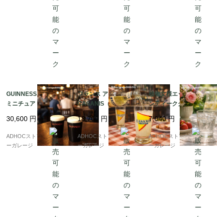
GUINNESS（ギネス）
フランス アンティーク
植物文様エッチング ア
ミニチュア・パイント
CASANIS（カサニス）
ンティークグラス（高
グラス 塩コショウ入れ
パスティス トールグラ
さ10cm）
30,600
円
18,700
円
7,040
円
2個セット｜アンティー
ス 5客セット ? 鮮やか
ク
な黄×赤トライアングル
ADHOCストア・イエロ
ADHOCストア・イエロ
ADHOCストア・イエロ
デザイン ?
ーガレージ
ーガレージ
ーガレージ