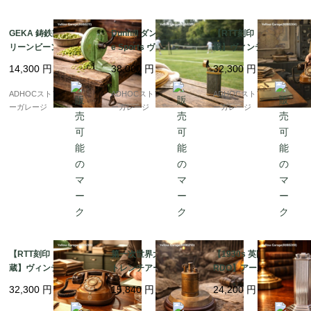
GEKA 鋳鉄製 手廻しグ
Dunhill ダンヒル Uniqu
【RTT刻印・ベル内
リーンビーンカッター
e Sports ヴィンテージ
蔵】ヴィンテージ携帯
? 重厚な工業美を宿す
ライター 英国製
型ダイヤル式電話機（1
14,300
円
38,000
円
32,300
円
アンティーク・キッチ
950年代・ベルギー
ンツール ?
製）
ADHOCストア・イエロ
ADHOCストア・イエロ
ADHOCストア・イエロ
ーガレージ
ーガレージ
ーガレージ
【RTT刻印・ベル内
第一次世界大戦期 英国
【1930s 英国製 McMU
蔵】ヴィンテージ携帯
トレンチアートとされ
RDO】アール・デコ 建
型ダイヤル式電話機（1
る真鍮製テーブルライ
築的フォルムのアンテ
32,300
円
15,840
円
24,200
円
950年代・ベルギー
ター ? 重厚な存在感を
ィーク・テーブルライ
製）
放つ希少作
ター