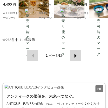
4cm／ヴィンテージ
CADIA（アルカディ
イビー 2点セット）
4,400
円
8,800
円
5,600
円
風）
ア）” ティーカップ ペ
ア
ADHOCストア・イエロ
ADHOCストア・イエロ
ADHOCストア・イエロ
ーガレージ
ーガレージ
ーガレージ
全
268
件中
1 - 60
表示
1
ページ目
PR
アンティークの価値を、未来へつなぐ。
ANTIQUE LEAVESの理念、歩み、そしてアンティーク文化を次世