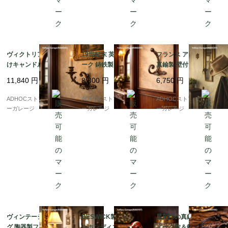
ヴィクトリアン調 壁付
19世紀末 英仏アンティ
フランス アンティーク
けキャンドルスタンド
ーク 鋳鉄製ウォールフ
真鍮製 壁付けフック B
｜鋳鉄製・回転アーム
ック（帽子＆コート
REVETE刻印 球体装飾
11,840
円
8,800
円
6,750
円
式（20cm）
用）
帽子・ガウン用（約23
cm）
ADHOCストア・イエロ
ADHOCストア・イエロ
ADHOCストア・イエロ
ーガレージ
ーガレージ
ーガレージ
ヴィンテージ ブルドッ
BESWICK製 コーイケ
星刻印の真鍮製アンテ
グ 陶器製フィギュリン
ルホンディエ 陶器フィ
ィーク錠＆鍵セット（4