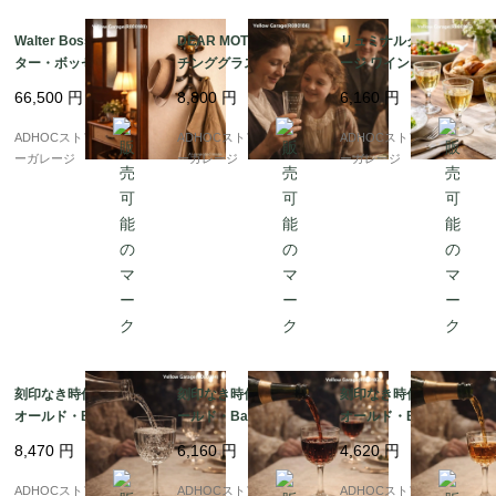
Walter Bosse（ウォル
DEAR MOTHER エッ
リュミナルク ヴィンテ
ター・ボッセ） 猿モチ
チンググラス — “LIZZI
ージ ワイングラス 6客
ーフ 真鍮製ウォールフ
E”の名を刻んだ、静か
セット — フランスのガ
66,500
円
8,800
円
6,160
円
ック／コートハンガー
な想いのヴィンテージ
ラス美が息づく、コン
— ユーモアと機能美が
—
パクトな名作 —
ADHOCストア・イエロ
ADHOCストア・イエロ
ADHOCストア・イエロ
融合したミッドセンチ
ーガレージ
ーガレージ
ーガレージ
ュリーヴィンテージ —
刻印なき時代の威厳 ?
刻印なき時代の美 ? オ
刻印なき時代の逸品 ?
オールド・Baccarat
ールド・Baccarat ワ
オールド・Baccarat
ウォーターグラス（19
イングラス（1936年以
シェリー酒グラス（19
8,470
円
6,160
円
4,620
円
36年以前）
前）
36年以前）
ADHOCストア・イエロ
ADHOCストア・イエロ
ADHOCストア・イエロ