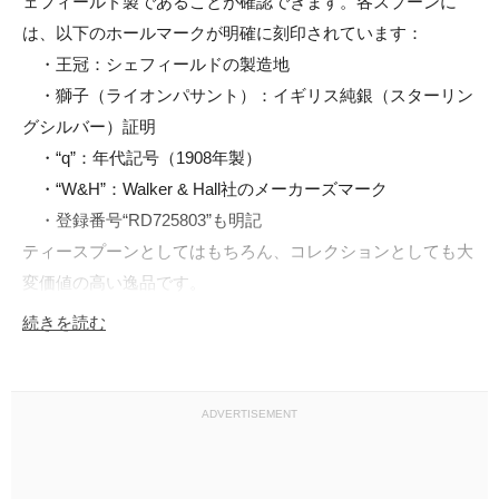
ェフィールド製であることが確認できます。各スプーンに
は、以下のホールマークが明確に刻印されています：

　・王冠：シェフィールドの製造地

　・獅子（ライオンパサント）：イギリス純銀（スターリン
グシルバー）証明

　・“q”：年代記号（1908年製）

　・“W&H”：Walker & Hall社のメーカーズマーク

　・登録番号“RD725803”も明記

ティースプーンとしてはもちろん、コレクションとしても大
変価値の高い逸品です。

続きを読む
・内容：ティースプーン6本、専用ケース

・素材：スターリングシルバー（純銀92.5%）

・サイズ：長さ 約11.5cm（各スプーン）

ADVERTISEMENT
・製造国：イギリス（シェフィールド）

・メーカー：Walker & Hall
