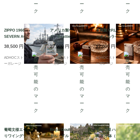
ZIPPO 1966年製 U.S.S.
アメリカ製ヴィンテー
英国製 P.P.LD ビンテー
SEVERN AO-61 記念
ジ「Beattie Jet Lighte
ジオイルライター（ス
ライター? 冷戦期アメ
r」パイプ用オイルライ
ターリングシルバー
38,500
円
27,000
円
12,000
円
リカ海軍を刻んだ一本
ター（特許モデル）
製）
?
ADHOCストア・イエロ
ADHOCストア・イエロ
ADHOCストア・イエロ
ーガレージ
ーガレージ
ーガレージ
葡萄文様エッチング入
Royal Doulton（ロイ
トルコ製 ハンドメイド
りワイングラス（高さ1
ヤル・ドルトン）“AR
陶器 小鉢（ブルー＆ネ