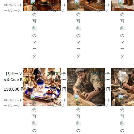
ADHOCストア・イエロ
ADHOCストア・イエロ
ADHOCストア・イエロ
ーガレージ
ーガレージ
ーガレージ
【リモージュ Deliniere
英国アンティーク コフ
英国アンティーク ジャ
s & Co. × Bernardau
ィンプレーン（棺型か
ックプレーン 430mm
d】コバルトブルー金彩
んな）210mm WARR
木製ボディ グリップ付
198,000
円
16,500
円
26,400
円
フルティーセット（ト
ANTED CAST STEEL
WARRANTED CAST S
レイ付）19世紀末 アン
刃付 木製大工道具 19
TEEL刃 19世紀ヴィン
ADHOCストア・イエロ
ADHOCストア・イエロ
ADHOCストア・イエロ
ティーク
世紀ヴィンテージ
テージ木工工具
ーガレージ
ーガレージ
ーガレージ