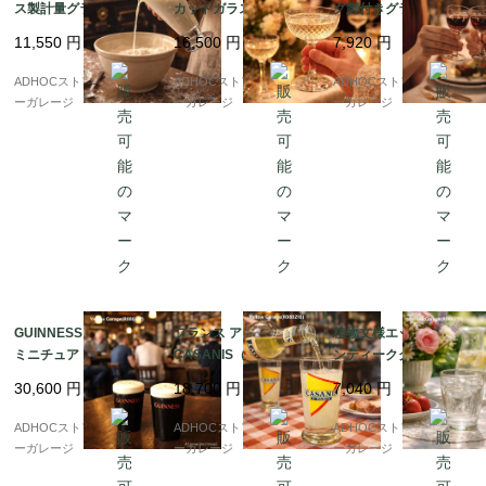
ス製計量グラス（約10
カットガラス シャンパ
グ脚付きグラス 2客セ
オンス） ? 注ぎ口付き
ンクープ（アンティー
ット｜アンティーク／
11,550
円
16,500
円
7,920
円
円錐形・台座付き ?
ク／1点）
ヴィンテージ
ADHOCストア・イエロ
ADHOCストア・イエロ
ADHOCストア・イエロ
ーガレージ
ーガレージ
ーガレージ
GUINNESS（ギネス）
フランス アンティーク
植物文様エッチング ア
ミニチュア・パイント
CASANIS（カサニス）
ンティークグラス（高
グラス 塩コショウ入れ
パスティス トールグラ
さ10cm）
30,600
円
18,700
円
7,040
円
2個セット｜アンティー
ス 5客セット ? 鮮やか
ク
な黄×赤トライアングル
ADHOCストア・イエロ
ADHOCストア・イエロ
ADHOCストア・イエロ
デザイン ?
ーガレージ
ーガレージ
ーガレージ