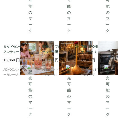
ミッドセンチュリー・
首長ソリフロール型 ア
英国 SPONG社製 アン
アンティークガラス ピ
ールデコ調 アンティー
ティーク ミートグライ
ッチャー＆グラス3客セ
クガラス花瓶
ンダー No.90 鋳鉄製 手
13,860
円
68,000
円
9,240
円
ット ? カラーパターン
廻し式 クランプ固定タ
が美しい手仕事の逸品
イプ（LONDON刻印）
ADHOCストア・イエロ
ADHOCストア・イエロ
ADHOCストア・イエロ
?
ーガレージ
ーガレージ
ーガレージ