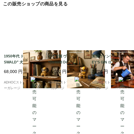
イム人数です。6本セットは贈り物としても扱いやすいサイ
この販売ショップの商品を見る
ズ。高級感がありながらも負担にならない価格帯なので、婚
礼祝いや引っ越し祝いにも人気がありました。※AIによる調
査を参考にしています。

1950年代 ドイツ製 “O
ドイツ製 ヴィンテージ
英国ヴィンテージ GILB
SWALD” 犬型アイクロ
“Oswald Dog Clock”
EY’S GIN ロゴ入り陶器
ック 木製 目玉時計｜ヴ
犬型目玉時計｜1920〜
ピッチャー（ブルー）
68,000
円
68,000
円
7,700
円
ィンテージ機械式置時
1940年代 アンティーク
｜アンティーク水差
計 高さ11cm
置時計 高さ11cm
し・フラワーベース
ADHOCストア・イエロ
ADHOCストア・イエロ
ADHOCストア・イエロ
ーガレージ
ーガレージ
ーガレージ