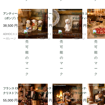
アンティーク BONZO
アンティーク「BONZO
HERMÈS エルメス “ガ
（ボンゾ）音楽隊フィ
（ボンゾ）」フレンチ
ダルキヴィール” デザ
ギュア3体セット 日本
ブルドッグ陶器フィギ
ートプレート 21cm 赤
38,500
円
16,500
円
22,000
円
製 ビスク陶器 1930年
ュア（1920年代・ドイ
幾何学模様
代ヴィンテージ
ツ製）
ADHOCストア・イエロ
ADHOCストア・イエロ
ADHOCストア・イエロ
ーガレージ
ーガレージ
ーガレージ
フランス CHRISTOFLE
英国アンティーク 木彫
英国アンティーク 木彫
クリストフル 銀製ワイ
りサルのマッチホルダ
りサルのマッチホルダ
ンボトルコースター “P
ー＆灰皿付きオブジェ
ー＆灰皿付きオブジェ
55,000
円
68,000
円
68,000
円
ATRICE”刻印