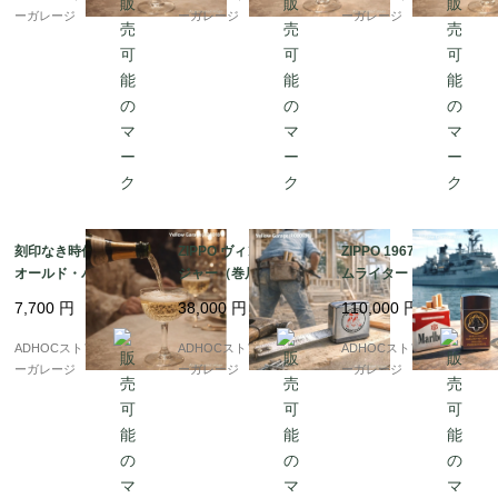
ーガレージ
ーガレージ
ーガレージ
刻印なき時代の輝き ?
ZIPPO ヴィンテージ メ
ZIPPO 1967年製 スリ
オールド・バカラ シャ
ジャー（巻尺）｜McCl
ムライター｜USS BAI
ンパングラス（1936年
oskey Varnish Co. ノ
NBRIDGE 原子力フリ
7,700
円
38,000
円
110,000
円
以前）
ベルティ・デッドスト
ゲート記念・デッドス
ック完品
トック完品
ADHOCストア・イエロ
ADHOCストア・イエロ
ADHOCストア・イエロ
ーガレージ
ーガレージ
ーガレージ