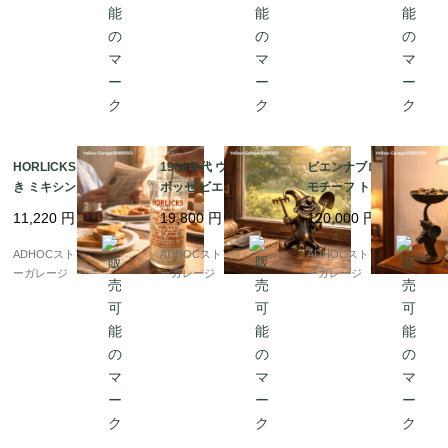
HORLICKS マドラー付
1960年代 ウォルター・
ビエンナブロンズ ゾウ
き ミキシンググラス ?
ボッセ ビエンナブロン
モチーフ トレイ付き置
英国で生まれた、栄養
ズ ノーム（園芸用具欠
物 — 鼻で支えるトレイ
11,220
円
19,800
円
120,000
円
ドリンクのための実用
品） ? ミニマル造形が
が愛らしい、ウィーン
ガラス ?
際立つオリジナル真鍮
工芸のユーモラスな小
ADHOCストア・イエロ
ADHOCストア・イエロ
ADHOCストア・イエロ
フィギュア ?
品 —
ーガレージ
ーガレージ
ーガレージ