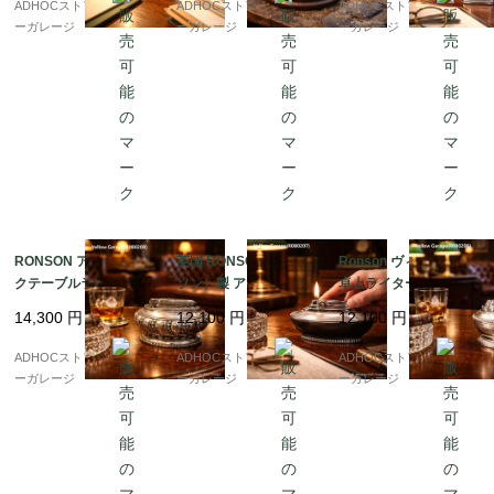
ADHOCストア・イエロ
ADHOCストア・イエロ
ADHOCストア・イエロ
ーガレージ
ーガレージ
ーガレージ
RONSON アンティー
英国 RONSON（ロン
Ronson ヴィンテージ
クテーブルライター｜
ソン）製 アンティーク
卓上ライター｜英国製
クラウン・トレードマ
卓上ライター ? MADE I
11cm｜アールデコ調オ
14,300
円
12,100
円
12,100
円
ーク刻印｜装飾的ラウ
N ENGLAND／クラブ
ーバル型シルバーボデ
ンドフォルム｜米国製
ハウス・スタイル ?
ィ
ADHOCストア・イエロ
ADHOCストア・イエロ
ADHOCストア・イエロ
ーガレージ
ーガレージ
ーガレージ