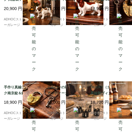
｜イギリス風クラシッ
ギュリン（イングラン
cm）– 守りと願いを閉
20,900
円
11,000
円
18,900
円
ク装飾
ド製・10cm）
じ込めた小さな物語
ADHOCストア・イエロ
ADHOCストア・イエロ
ADHOCストア・イエロ
ーガレージ
ーガレージ
ーガレージ
手作り真鍮アンティー
シルバーの袴をまとう
DUCKY（ダッキー）
ク南京錠＆鍵セット
アンティークグラス 4
真鍮製ヴィンテージ・
（4.5cm）– 時代を感
客セット（高さ8cm）
ボトルオープナー｜KI
18,900
円
40,000
円
18,700
円
じる重厚な鍵
RBY, BEARD & Co. パ
リ
ADHOCストア・イエロ
ADHOCストア・イエロ
ADHOCストア・イエロ
ーガレージ
ーガレージ
ーガレージ