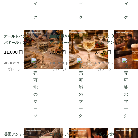
オールドバカラ「ポン
繊細な輝きを楽しむ ?
フランス〈Champigne
パドール」アシッドエ
アンティーク クリスタ
ulles〉アンティーク・
ッチング ウォーターグ
ルカット ワイングラス
ビアグラス 25cl（2客
11,000
円
9,900
円
8,415
円
ラス ? 優美な花文様が
（高さ13cm）
セット）
浮かび上がる、18cm
ADHOCストア・イエロ
ADHOCストア・イエロ
ADHOCストア・イエロ
アンティークグラス ?
ーガレージ
ーガレージ
ーガレージ
英国アンティーク ガラ
エドワーディアン様式
スズラン文様 エッチン