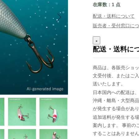
在庫数：1 点
配送・送料について
販売者・受付窓口に
×
配送・送料に
商品は、各販売ショッ
文受付後、またはご入
送いたします。
日本国内への配送は、
沖縄・離島・大型商
が発生する場合があ
追加送料が発生する
案内します。 事前の
することはありませ