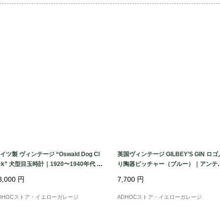
いくつかの理由があ
た小魚」を連想させ
て「弱って逃げる獲
する効果があると信
は明色）にして顔だ
トラストが生まれま
で、魚から見つけて
た。ルアーがどの向
やすいようにという
らでも「顔の向き」が
前半、アメリカの Heddon
イツ製 ヴィンテージ “Oswald Dog Cl
英国ヴィンテージ GILBEY’S GIN ロゴ
のメーカーが競い合って「赤
ck” 犬型目玉時計｜1920〜1940年代 ア
り陶器ピッチャー（ブルー）｜アンテ
ティーク置時計 高さ11cm
ーク水差し・フラワーベース
Body）」を採用し
8,000
円
7,700
円
が定着し、コレクタ
DHOCストア・イエローガレージ
ADHOCストア・イエローガレージ
た。※AIによる調査を