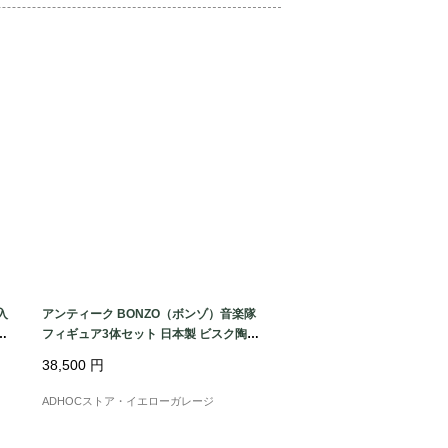
ります。赤色は水中で「血」や「傷つい
る色と考えられています。捕食魚にとっ
物」のイメージとなり、アタックを誘発
じられていました。ボディを白（あるい
け赤にすることで、水中でも目立つコン
す。特に濁りのある水や光の少ない環境
もらいやすいというメリットがありまし
きで泳いでいるのかを、釣り人自身が見
理由もありました。赤いヘッドは遠目か
分かりやすいデザインです。1900年代
 や Pflueger、South Bend など多く
入
アンティーク BONZO（ボンゾ）音楽隊
頭白ボディ（Red Head / White 
ィ
フィギュア3体セット 日本製 ビスク陶器
1930年代ヴィンテージ
ました。いわば「定番カラー」として人気
38,500
円
ーズルアーの代表的カラーとなりまし
ADHOCストア・イエローガレージ
参考にしています。
