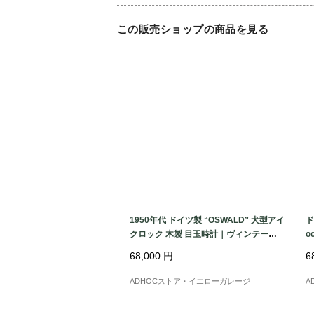
この販売ショップの商品を見る
1950年代 ドイツ製 “OSWALD” 犬型アイ
ド
クロック 木製 目玉時計｜ヴィンテージ
o
機械式置時計 高さ11cm
ン
68,000
円
6
ADHOCストア・イエローガレージ
A