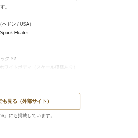
す。

ヘドン / USA）

ook Floater



ク ×2

 ホワイトボディ（スケール模様あり）

前後

するヴィンテージモデル

ムとしても高評価

のクラシックカラーリング

ディスプレイにも最適

い顔（Red Head） が多いのには、