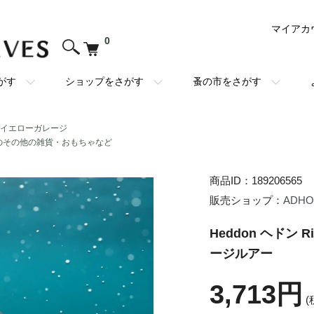
マイアカ
0
がす
ショップをさがす
蚤の市をさがす
・イエローガレージ
のその他の雑貨・おもちゃなど
商品ID：189206565
販売ショップ：
ADH
Heddon ヘドン Riv
ージルアー
3,713円
(