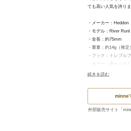
ても高い人気を誇りま
・メーカー：Heddon（
・モデル：River Runt Sp
・全長：約75mm

・重量：約14g（推定）
・フック：トレブルフッ
・カラー：赤ヘッド /
・製造年代：1950年代
続きを読む
・ヘドンの歴史を代表
・コレクターズアイテ
・赤ヘッド×ホワイト
・アンティーク雑貨や
アンティークルアーに赤