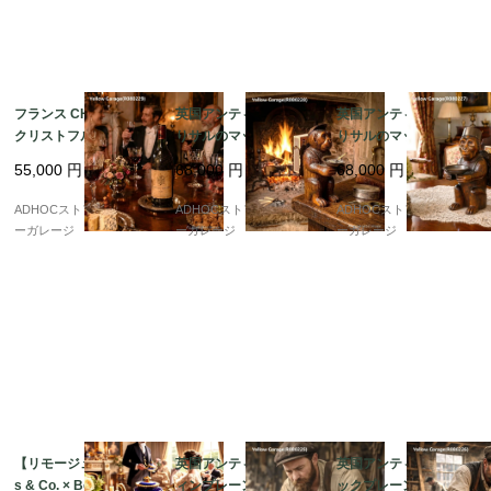
フランス CHRISTOFLE
英国アンティーク 木彫
英国アンティーク 木彫
クリストフル 銀製ワイ
りサルのマッチホルダ
りサルのマッチホルダ
ンボトルコースター “P
ー＆灰皿付きオブジェ
ー＆灰皿付きオブジェ
55,000
円
68,000
円
68,000
円
ATRICE”刻印
ADHOCストア・イエロ
ADHOCストア・イエロ
ADHOCストア・イエロ
ーガレージ
ーガレージ
ーガレージ
【リモージュ Deliniere
英国アンティーク コフ
英国アンティーク ジャ
s & Co. × Bernardau
ィンプレーン（棺型か
ックプレーン 430mm