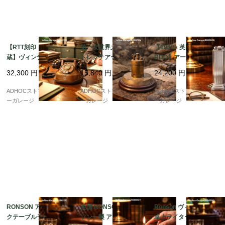
【RTT刻印・ベル内
第一次世界大戦期 英国
【1930s 英国製 McMU
蔵】ヴィンテージ携帯
トレンチアートとされ
RDO】アール・デコ 建
型ダイヤル式電話機（1
る真鍮製テーブルライ
築的フォルムのアンテ
32,300
円
15,840
円
24,200
円
950年代・ベルギー
ター ? 重厚な存在感を
ィーク・テーブルライ
製）
放つ希少作
ター
ADHOCストア・イエロ
ADHOCストア・イエロ
ADHOCストア・イエロ
ーガレージ
ーガレージ
ーガレージ
RONSON アンティー
英国 RONSON（ロン
Ronson ヴィンテージ
クテーブルライター｜
ソン）製 アンティーク
卓上ライター｜英国製