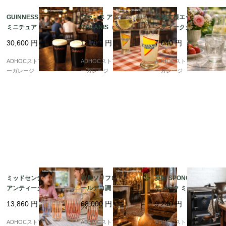
GUINNESS（ギネス）
フランス アンティーク
植物文様エッチング ア
ミニチュア・パイント
CASANIS（カサニス）
ンティークグラス（高
グラス 塩コショウ入れ
パスティス トールグラ
さ10cm）
30,600
円
18,700
円
7,040
円
2個セット｜アンティー
ス 5客セット ? 鮮やか
ク
な黄×赤トライアングル
ADHOCストア・イエロ
ADHOCストア・イエロ
ADHOCストア・イエロ
デザイン ?
ーガレージ
ーガレージ
ーガレージ
ミッドセンチュリー・
首長ソリフロール型 ア
英国 SPONG社製 アン
アンティークガラス ピ
ールデコ調 アンティー
ティーク ミートグライ
ッチャー＆グラス3客セ
クガラス花瓶
ンダー No.90 鋳鉄製 手
13,860
円
68,000
円
9,240
円
ット ? カラーパターン
廻し式 クランプ固定タ
が美しい手仕事の逸品
イプ（LONDON刻印）
ADHOCストア・イエロ
ADHOCストア・イエロ
ADHOCストア・イエロ