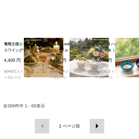
葡萄文様エッチング入
Royal Doulton（ロイ
トルコ製 ハンドメイド
りワイングラス（高さ1
ヤル・ドルトン）“AR
陶器 小鉢（ブルー＆ネ
4cm／ヴィンテージ
CADIA（アルカディ
イビー 2点セット）
4,400
円
8,800
円
5,600
円
風）
ア）” ティーカップ ペ
ア
ADHOCストア・イエロ
ADHOCストア・イエロ
ADHOCストア・イエロ
ーガレージ
ーガレージ
ーガレージ
全
268
件中
1 - 60
表示
1
ページ目