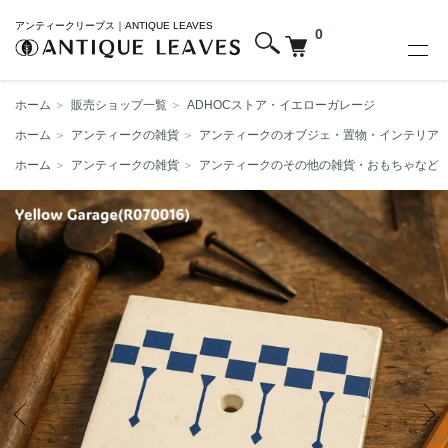
アンティークリーブス｜ANTIQUE LEAVES
0
ホーム
＞
販売ショップ一覧
＞
ADHOCストア・イエローガレージ
ホーム
＞
アンティークの雑貨
＞
アンティークのオブジェ・置物・インテリア
ホーム
＞
アンティークの雑貨
＞
アンティークのその他の雑貨・おもちゃなど