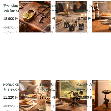
手作り真鍮アンティー
シルバーの袴をまとう
DUCKY（ダッキー）
ク南京錠＆鍵セット
アンティークグラス 4
真鍮製ヴィンテージ・
（4.5cm）– 時代を感
客セット（高さ8cm）
ボトルオープナー｜KI
18,900
円
40,000
円
18,700
円
じる重厚な鍵
RBY, BEARD & Co. パ
リ
ADHOCストア・イエロ
ADHOCストア・イエロ
ADHOCストア・イエロ
ーガレージ
ーガレージ
ーガレージ
HORLICKS マドラー付
1960年代 ウォルター・
ビエンナブロンズ ゾウ
き ミキシンググラス ?
ボッセ ビエンナブロン
モチーフ トレイ付き置
英国で生まれた、栄養
ズ ノーム（園芸用具欠
物 — 鼻で支えるトレイ
11,220
円
19,800
円
120,000
円
ドリンクのための実用
品） ? ミニマル造形が
が愛らしい、ウィーン
ガラス ?
際立つオリジナル真鍮
工芸のユーモラスな小
ADHOCストア・イエロ
ADHOCストア・イエロ
ADHOCストア・イエロ
フィギュア ?
品 —