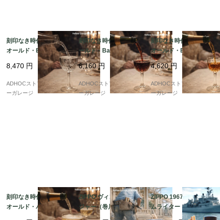
刻印なき時代の威厳 ?
刻印なき時代の美 ? オ
刻印なき時代の逸品 ?
オールド・Baccarat
ールド・Baccarat ワ
オールド・Baccarat
ウォーターグラス（19
イングラス（1936年以
シェリー酒グラス（19
8,470
円
6,160
円
4,620
円
36年以前）
前）
36年以前）
ADHOCストア・イエロ
ADHOCストア・イエロ
ADHOCストア・イエロ
ーガレージ
ーガレージ
ーガレージ
刻印なき時代の輝き ?
ZIPPO ヴィンテージ メ
ZIPPO 1967年製 スリ
オールド・バカラ シャ
ジャー（巻尺）｜McCl
ムライター｜USS BAI
ンパングラス（1936年
oskey Varnish Co. ノ
NBRIDGE 原子力フリ