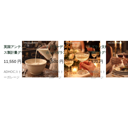
英国アンティーク ガラ
エドワーディアン様式
スズラン文様 エッチン
ス製計量グラス（約10
カットガラス シャンパ
グ脚付きグラス 2客セ
オンス） ? 注ぎ口付き
ンクープ（アンティー
ット｜アンティーク／
11,550
円
16,500
円
7,920
円
円錐形・台座付き ?
ク／1点）
ヴィンテージ
ADHOCストア・イエロ
ADHOCストア・イエロ
ADHOCストア・イエロ
ーガレージ
ーガレージ
ーガレージ