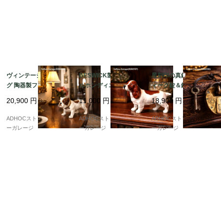
ヴィンテージ ブルドッ
BESWICK製 コーイケ
星刻印の真鍮製アンテ
グ 陶器製フィギュリン
ルホンディエ 陶器フィ
ィーク錠＆鍵セット（4
｜イギリス風クラシッ
ギュリン（イングラン
cm）– 守りと願いを閉
20,900
円
11,000
円
18,900
円
ク装飾
ド製・10cm）
じ込めた小さな物語
ADHOCストア・イエロ
ADHOCストア・イエロ
ADHOCストア・イエロ
ーガレージ
ーガレージ
ーガレージ