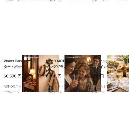
ーガレージ
ーガレージ
ーガレージ
Walter Bosse（ウォル
DEAR MOTHER エッ
リュミナルク ヴィンテ
ター・ボッセ） 猿モチ
チンググラス — “LIZZI
ージ ワイングラス 6客
ーフ 真鍮製ウォールフ
E”の名を刻んだ、静か
セット — フランスのガ
66,500
円
8,800
円
6,160
円
ック／コートハンガー
な想いのヴィンテージ
ラス美が息づく、コン
— ユーモアと機能美が
—
パクトな名作 —
ADHOCストア・イエロ
ADHOCストア・イエロ
ADHOCストア・イエロ
融合したミッドセンチ
ーガレージ
ーガレージ
ーガレージ
ュリーヴィンテージ —