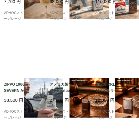
7,700
円
38,000
円
110,000
円
以前）
ベルティ・デッドスト
ゲート記念・デッドス
ック完品
トック完品
ADHOCストア・イエロ
ADHOCストア・イエロ
ADHOCストア・イエロ
ーガレージ
ーガレージ
ーガレージ
ZIPPO 1966年製 U.S.S.
アメリカ製ヴィンテー
英国製 P.P.LD ビンテー
SEVERN AO-61 記念
ジ「Beattie Jet Lighte
ジオイルライター（ス
ライター? 冷戦期アメ
r」パイプ用オイルライ
ターリングシルバー
38,500
円
27,000
円
12,000
円
リカ海軍を刻んだ一本
ター（特許モデル）
製）
?
ADHOCストア・イエロ
ADHOCストア・イエロ
ADHOCストア・イエロ
ーガレージ
ーガレージ
ーガレージ