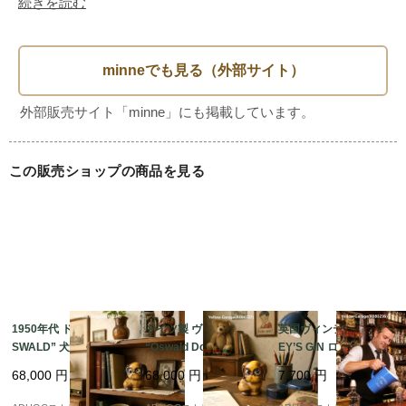
続きを読む
・アール・デコ調のシンプルでモダンなデザイン。

・インテリアとして額装して飾るのはもちろん、コースター
や小物置きとしても活用可能。

・他の花柄タイルと組み合わせることで、アンティークコレ
クションの中にアクセントを加えられます。

この販売ショップの商品を見る
上部の 交互に並ぶ四角形（チェッカー模様） は、もともと
花弁や蕾の連続模様を単純化したものとされます。下に伸び
る 直線に小さな菱形がついた模様 は、花茎や花托を象徴的
に表したデザインです。これは19世紀末から20世紀初頭にか
けてヨーロッパで流行した アール・ヌーヴォーからアー
ル・デコへの移行期 に特徴的な「自然モチーフの幾何学
1950年代 ドイツ製 “O
ドイツ製 ヴィンテージ
英国ヴィンテージ GILB
SWALD” 犬型アイクロ
“Oswald Dog Clock”
EY’S GIN ロゴ入り陶器
化」の典型例といえます。※AIによる調査を参考にしていま
ック 木製 目玉時計｜ヴ
犬型目玉時計｜1920〜
ピッチャー（ブルー）
す。

68,000
円
68,000
円
7,700
円
ィンテージ機械式置時
1940年代 アンティーク
｜アンティーク水差
計 高さ11cm
置時計 高さ11cm
し・フラワーベース