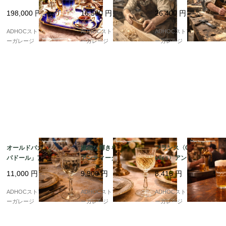
d】コバルトブルー金彩
んな）210mm WARR
木製ボディ グリップ付
198,000
円
16,500
円
26,400
円
フルティーセット（ト
ANTED CAST STEEL
WARRANTED CAST S
レイ付）19世紀末 アン
刃付 木製大工道具 19
TEEL刃 19世紀ヴィン
ADHOCストア・イエロ
ADHOCストア・イエロ
ADHOCストア・イエロ
ティーク
世紀ヴィンテージ
テージ木工工具
ーガレージ
ーガレージ
ーガレージ
オールドバカラ「ポン
繊細な輝きを楽しむ ?
フランス〈Champigne
パドール」アシッドエ
アンティーク クリスタ
ulles〉アンティーク・
ッチング ウォーターグ
ルカット ワイングラス
ビアグラス 25cl（2客
11,000
円
9,900
円
8,415
円
ラス ? 優美な花文様が
（高さ13cm）
セット）
浮かび上がる、18cm
ADHOCストア・イエロ
ADHOCストア・イエロ
ADHOCストア・イエロ
アンティークグラス ?
ーガレージ
ーガレージ
ーガレージ