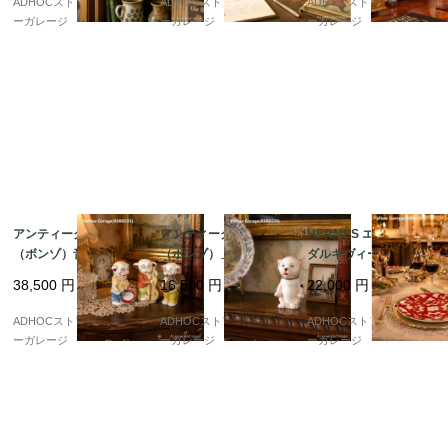
ADHOCストア・イエロ
ADHOCストア・イエロ
ADHOCストア・イエロ
ーガレージ
ーガレージ
ーガレージ
アンティーク BONZO
アンティーク「BONZO
HERMÈS エルメス “ガ
（ボンゾ）音楽隊フィ
（ボンゾ）」フレンチ
ダルキヴィール” デザ
ギュア3体セット 日本
ブルドッグ陶器フィギ
ートプレート 21cm 赤
38,500
円
16,500
円
22,000
円
製 ビスク陶器 1930年
ュア（1920年代・ドイ
幾何学模様
代ヴィンテージ
ツ製）
ADHOCストア・イエロ
ADHOCストア・イエロ
ADHOCストア・イエロ
ーガレージ
ーガレージ
ーガレージ