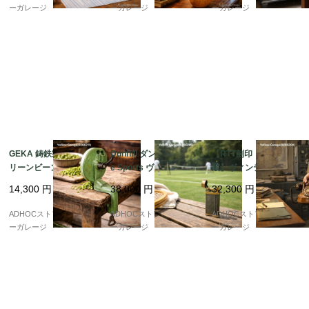
?
ーガレージ
ーガレージ
ーガレージ
GEKA 鋳鉄製 手廻しグ
Dunhill ダンヒル Uniqu
【RTT刻印・ベル内
リーンビーンカッター
e Sports ヴィンテージ
蔵】ヴィンテージ携帯
? 重厚な工業美を宿す
ライター 英国製
型ダイヤル式電話機（1
14,300
円
38,000
円
32,300
円
アンティーク・キッチ
950年代・ベルギー
ンツール ?
製）
ADHOCストア・イエロ
ADHOCストア・イエロ
ADHOCストア・イエロ
ーガレージ
ーガレージ
ーガレージ