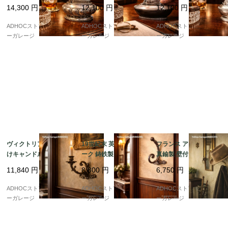
クラウン・トレードマ
卓上ライター ? MADE I
11cm｜アールデコ調オ
14,300
円
12,100
円
12,100
円
ーク刻印｜装飾的ラウ
N ENGLAND／クラブ
ーバル型シルバーボデ
ンドフォルム｜米国製
ハウス・スタイル ?
ィ
ADHOCストア・イエロ
ADHOCストア・イエロ
ADHOCストア・イエロ
ーガレージ
ーガレージ
ーガレージ
ヴィクトリアン調 壁付
19世紀末 英仏アンティ
フランス アンティーク
けキャンドルスタンド
ーク 鋳鉄製ウォールフ
真鍮製 壁付けフック B
｜鋳鉄製・回転アーム
ック（帽子＆コート
REVETE刻印 球体装飾
11,840
円
8,800
円
6,750
円
式（20cm）
用）
帽子・ガウン用（約23
cm）
ADHOCストア・イエロ
ADHOCストア・イエロ
ADHOCストア・イエロ
ーガレージ
ーガレージ
ーガレージ