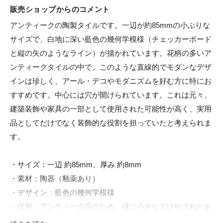
販売ショップからのコメント
アンティークの陶製タイルです。一辺が約85mmの小ぶりな
サイズで、白地に深い藍色の幾何学模様（チェッカーボード
と縦の矢のようなライン）が描かれています。花柄の多いア
ンティークタイルの中で、このような直線的でモダンなデザ
インは珍しく、アール・デコやモダニズムを好む方に特にお
すすめです。中心には穴が開けられています。これは元々、
建築装飾や家具の一部として使用された可能性が高く、実用
品としてだけでなく装飾的な役割を担っていたと考えられま
す。

・サイズ：一辺 約85mm、厚み 約8mm

・素材：陶器（釉薬あり）

・デザイン：藍色の幾何学模様

・状態：アンティーク品のため、縁に小さな欠けや汚れがあ
ります。写真にてご確認ください。
