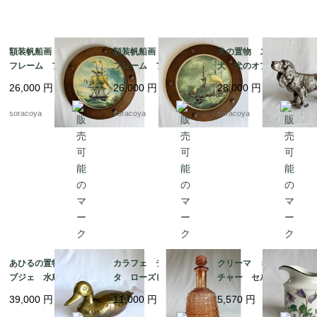
額装帆船画 木製丸型
額装帆船画 木製丸型
犬の置物 スパニエル
フレーム フランス
フレーム フランス
犬 犬のオブジェ 猟
マリン 晴天 航海 19
マリン 荒天 航海 1
犬 メタルオブジェ 19
26,000
円
26,000
円
28,000
円
otm18-2
9otm18-1
otk30
soracoya
soracoya
soracoya
あひるの置物 真鍮オ
カラフェ デキャン
クリーマ ミルクピッ
ブジェ 水鳥 小物入
タ ローズピンク アー
チャー セルトマンヴ
れ 19otｍ14-5
ルデコ 水差し 19tw
ァイデン ババリア 1
39,000
円
11,000
円
5,570
円
m16
2kwew13