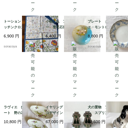
トーション ２枚組 キ
小物入れ アラバスタ
プレート クレイユ・
ッチンクロス テーブ
ー 雪花石膏 イタリ
エ・モントロー 平皿 蔦
ルマット イタリア
ア製 天然石 花プリ
レリーフ デザート
6,900
円
6,400
円
8,800
円
製 レトロ カラフル
ント
19twm84-2
ヴィンテージ 12clem
soracoya
soracoya
soracoya
23
ラヴィエ ひし形プレ
イヤリング アールデ
犬の置物 フィギュリ
ート 野の花 オード
コデザイン エメラルド
ン スプリンガースパ
ブル プチガトー お
グリーン エナメル加
ニエルとキジ 猟犬
10,800
円
67,000
円
20,600
円
やつおつまみ 2枚セッ
工 12acen27
ロイヤルドルトン 19