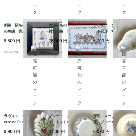
刺繍 額もの ヨット
刺繍額もの キッチン
ラヴィエ ひし形プレ
の刺繍 青糸 青フレ
雑貨刺繍 木製フレー
ート変形 すずらん
ーム 12otdg45-2
ム ポット ボール
前菜オードブル プチ
8,500
円
28,000
円
6,700
円
ピッチャー フルー
ガトー おやつ 19tw
ツ 12oter19
m34
soracoya
soracoya
soracoya
ラヴィエ シェル型 T
プレート クレイユ・
深皿 スープ皿 青
erre de Fer トゥール
エ・モントロー 平皿 蔦
花 ブルーローズ ス
ドフェール ペクソン
レリーフ デザート
テンシル柄 ディゴワ
9,900
円
8,800
円
6,070
円
ヌ窯 19twm36-2
19twm84-1
ン サルグミンヌ 19t