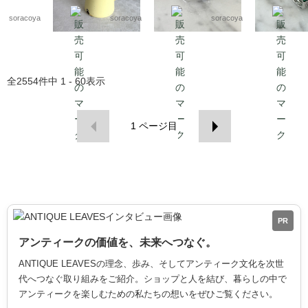
kwdy4
4
12acem1
soracoya
soracoya
soracoya
全
2554
件中
1 - 60
表示
1
ページ目
PR
アンティークの価値を、未来へつなぐ。
ANTIQUE LEAVESの理念、歩み、そしてアンティーク文化を次世
代へつなぐ取り組みをご紹介。ショップと人を結び、暮らしの中で
アンティークを楽しむための私たちの想いをぜひご覧ください。