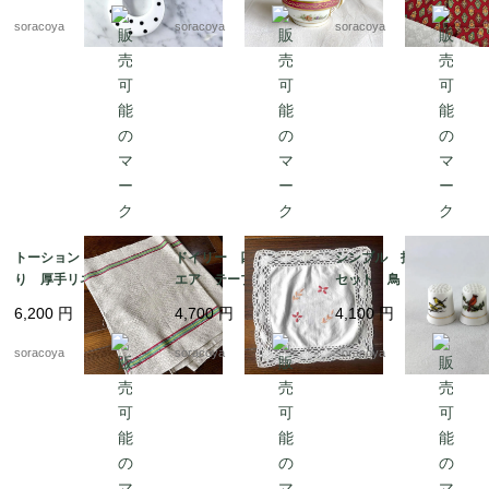
57
レイアード マルチク
soracoya
soracoya
soracoya
ロス 12cler3
トーション バスク織
ドイリー 四角 スク
シンブル 指ぬき 3個
り 厚手リネン キッ
エア テーブルマッ
セット 鳥 小鳥 裁縫
チンクロス 天然素
ト 花刺繍 12CLda1
道具 12otef2-8
6,200
円
4,700
円
4,100
円
材 麻 テーブルマッ
9-４
ト 生成りベージュ 1
soracoya
soracoya
soracoya
2cler4