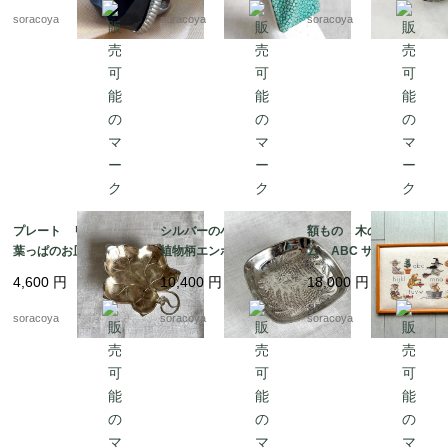
フ 9-10号フリーサイ
soracoya
soracoya
soracoya
ズ 12aceb16
プレート リーフ型
シルバーの小物入れ
額もの 木のフレー
葉っぱのお皿 WMF
植物柄エンボス gelb
ム ABC サンプラー
ぶどうの葉っぱ 12ot
社製 シルバープレー
くま クロスステッ
4,600
円
10,400
円
18,000
円
em10
ト 12otec11
チ 図案 クマの物
語 12oter11
soracoya
soracoya
soracoya