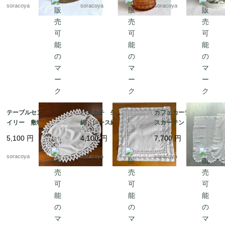
soracoya
soracoya
soracoya
テーブルセンター ド
ハンカチ 生成り色木
カフェカーテン レー
イリー 敷物 レース
綿 レース縁取り 白
スカーテン とんぼ刺
リネン オーバル型 12
糸刺繍 ティーナプキ
繍 ２枚組 12cleh22
5,100
円
4,100
円
7,700
円
clec3
ン 19cld37
soracoya
soracoya
soracoya