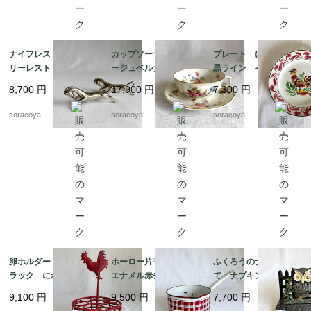
ナイフレスト カトラ
カップソーサー リモ
プレート にわとり
リーレスト 箸置きに
ージュベルナルド フ
黒ライン イエローポ
も アニマル 馬 2個
ローラル 金彩 ヴィ
イント 飾り皿 雄
8,700
円
17,900
円
7,300
円
セット 12twew10
ンテージ 12twep3
鶏 リュネビル 19twm
22
soracoya
soracoya
soracoya
卵ホルダー ワイヤー
ホーロー片手鍋 白
ふくろうのナプキンた
ラック にわとり 雄
エナメル赤チェック
て ナプキンスタン
鶏 赤ワイヤー ワイ
ダミエ BB社 19kw
ド ナプキンホルダ
9,100
円
9,500
円
7,700
円
ヤーエッグバスケット
m11
ー アイアン 鉄製