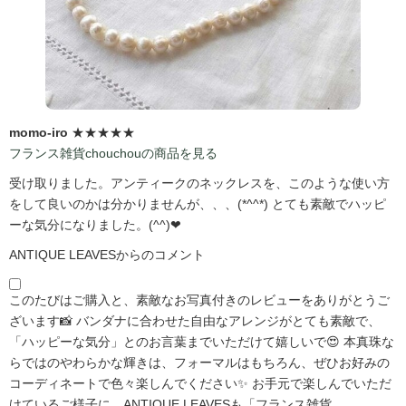
momo-iro
★★★★★
フランス雑貨chouchouの商品を見る
受け取りました。アンティークのネックレスを、このような使い方
をして良いのかは分かりませんが、、、(*^^*) とても素敵でハッピ
ーな気分になりました。(^^)❤
ANTIQUE LEAVESからのコメント
このたびはご購入と、素敵なお写真付きのレビューをありがとうご
ざいます📸 バンダナに合わせた自由なアレンジがとても素敵で、
「ハッピーな気分」とのお言葉までいただけて嬉しいで😍 本真珠な
らではのやわらかな輝きは、フォーマルはもちろん、ぜひお好みの
コーディネートで色々楽しんでください✨ お手元で楽しんでいただ
けているご様子に、ANTIQUE LEAVESも「フランス雑貨