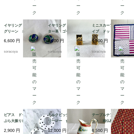
イヤリング 丸渦巻
イヤリング アリゲー
ミニスカーフ ストラ
グリーン ネイビー
ター革 ゴールドカラ
イプ ドット ビビッ
エナメル加工 19ach8
ー スクウェア型 19
ド ピンク ネイビ
6,600
円
6,100
円
4,600
円
ach8-4
ー 12acdf20
soracoya
soracoya
soracoya
ピアス ドット ぶら
ミルクピッチャー ク
テーブルナプキン2枚セ
ぶら大振りピアス 軽
リーマー 金彩格子
ット 南仏柄 ランチ
くて大きいピアス 12
花ブーケ手描き クラシ
ョンマット ヴァルド
2,900
円
12,000
円
6,500
円
acce5
ックスタイル 19twm
ローム ハンカチ ソ