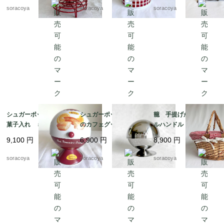
12kwem22
レターラック 12twet6
soracoya
soracoya
soracoya
シュガーポット型 お
シュガーポット パリ
籠 手提げかご ダブ
菓子入れ ミニフィナ
のカフェグッズ お砂
ルハンドル バスケッ
ンシェオレンジの缶
糖入れ ドーム型 カ
ト パニエ ピクニッ
9,100
円
6,900
円
8,900
円
ビスキュイテリエ・
フェインテリア 12twd
ク 12otek18
ド・ブルゴーニュ マ
w3-2
soracoya
soracoya
soracoya
ドレーヌ広告 12kwe
s6