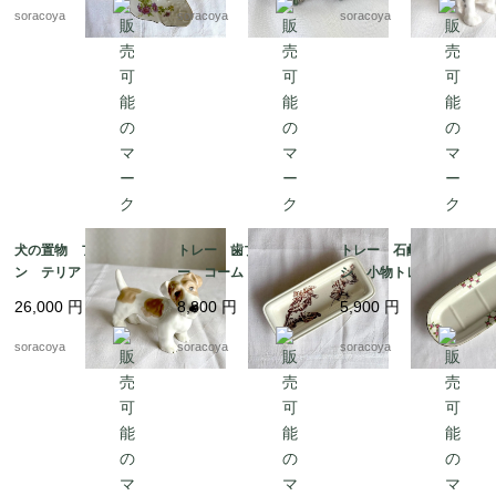
ト 19twm70
otm43-2
soracoya
soracoya
soracoya
犬の置物 フィギュリ
トレー 歯ブラシトレ
トレー 石鹸 歯ブラ
ン テリア 陶器製
ー コームトレー 細
シ 小物トレー オン
ロイヤルドックス 19
長陶器皿 植物画 ボ
ナング窯 19twm8-2
26,000
円
8,800
円
5,900
円
otm43
タニカル 19otm25
soracoya
soracoya
soracoya