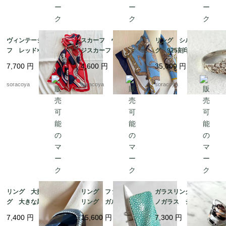
ヴィンテージスカー
スカーフ ヴィンテー
リング シルバーリン
フ レッド×ネイビー
ジスカーフ ネイビー
グ 925刻印 クジャ
バルーン ドット柄
フレーム 馬 騎兵隊
ク石 マラカート 13
7,700
円
4,600
円
35,000
円
シルク フランス 19
12acet15
号 グリーンマーブル
acm31-5
ストーン 銀細工 天
soracoya
soracoya
soracoya
然石
リング 大振りリン
リング ファッション
ガラスリング ムラー
グ 大きな黒い飾り 1
リング ガルーシャ
ノガラス シルバーベ
4号 12acef15
スティングレイ エイ
ース 12号 メタリッ
7,400
円
15,600
円
7,300
円
革 スクウェアモチー
クカラー 12acen15-2