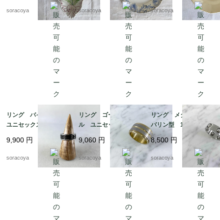
wm70-3
soracoya
soracoya
soracoya
リング バイカラー
リング ゴールドメタ
リング メタル タン
ユニセックス メン
ル ユニセックス メ
バリン型 18号 ファ
ズ 20号 スカーフリ
ンズ 24号 スカーフ
ッションリング スカ
9,900
円
9,060
円
8,500
円
ングとしても 12aceh
リングとしても 12ac
ーフリングにも 12acc
20-5
cm13-2
m13-4
soracoya
soracoya
soracoya