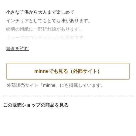
小さな子供から大人まで楽しめて

インテリアとしてもとても味があります。

絵柄の用紙に一部折れ線があります。

キューブのコンディションは良好です。

続きを読む
■サイズ： ケース ｗ227 × d188 × h55

　　　　　キューブ　42 × 42 × 42

■素材： 紙　樹脂

■ブランド：　Garnier社

　　　　　　　Walt Disney Productions

■在庫：　1

この販売ショップの商品を見る