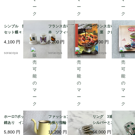
シンブル 指ぬき 3個
フランス古本 レシピ
フランス古本 レシピ
セット蝶々 裁縫道具 1
本 ソフィーのお料理
本 栗 クレマン・フ
2otef2-9
本 100レシピ 12ps
ォジェ マロンクリー
4,100
円
5,200
円
2,700
円
eh17-1
ム 12pseg20-2
soracoya
soracoya
soracoya
ホーロ?ポット 蓋なし
ファッションリング
リング 3連リング
錆あり イエロー ア
大振り指輪 メタル
シルバーとエメラルド
ウトドア 水差し 花
キラキラ モスグリー
グリーンカラーのコン
5,800
円
11,200
円
56,000
円
瓶 ガーデニング 12
ンエナメル 12acek1
ビネーション 15号