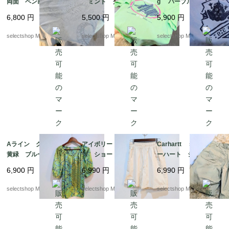
両面 ペン画のよう
ミント グリーン
g パープル 蛙
な トカゲ Tシャツ
Mサイズ コット
Mサイズ コットン
6,800
円
5,500
円
5,900
円
カーキ Mサイズ
ン プリント 魚 Tシ
パープル ブルー 両
コットン プリント
ャツ DELTA MAGE
面プリント ケロッ
selectshop Merci.
selectshop Merci.
selectshop Merci.
トカゲ Tシャツ 両面
LLAN SPORTS
グ Tシャツ USA
プリント INDIA 全
面プリント
Aライン グリーン
アイボリー Mサイ
Carhartt size 36 カ
黄緑 ブルー パフス
ズ ショートパンツ
ーハート ショートパ
リーブ 半袖 ブラウ
コットン 短パン リ
ンツ コットン スク
6,900
円
6,990
円
6,990
円
ス 記載XL サイズ
ネンのような風合い
エア柄 リラックスフ
ポリエステル 幾何学
ALLYSON WHIT MOR
ィット ベージュ 短
selectshop Merci.
selectshop Merci.
selectshop Merci.
模様 総柄
E made in TURKEY
パン Lサイズ程度