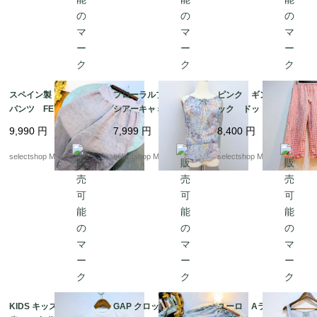
スペイン製 リネン
フローラルプリントの
ピンク ギンガムチェ
パンツ FETE ユニ
シアーキャミ キャミソ
ック ドットデザイン
セックス パープル
ール ボヘミアン く
柄 フリル ワイドレ
9,990
円
7,999
円
8,400
円
ブラウン ピンク mi
すみブルー viscose
ッグ クロップド コ
x くすみカラー ハ
S-Mサイズ ユーロより
ットン パンツ タッ
selectshop Merci.
selectshop Merci.
selectshop Merci.
イウエスト ワイドレ
セル SーMサイズ
ッグ ワイドレッグ ゆ
ったりMサイズからL
KIDS キッズ ５－６
GAP クロップド パン
ユーロ Aライン レ