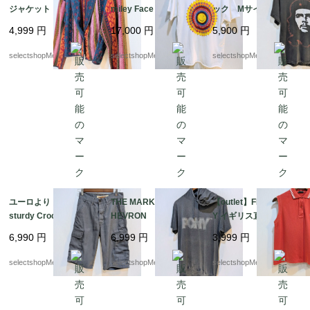
ジャケット 可愛い p
miley Face Tshirts P
ック Mサイズ フェ
op カラフル M イ
sychedelic スマイリ
ード感 フェイス CH
4,999
円
17,000
円
5,900
円
ンド コットン デッ
ー Tシャツ レア ブ
E GUEVARA チェ ゲ
ドストック ピンク
ラックジャック サイ
バラ Tシャツ コット
selectshopMerci.
selectshopMerci.
selectshopMerci.
ブルー カラフル 幾
ケデリック アシッド
ン
何学模様 デッドスト
ハウス Mサイズ程度
ック
ユーロより Vintage
THE MARK OF THE C
【outlet】FRED PERR
sturdy Crocker shorts
HEVRON PONY パー
Y イギリス直輸入 lad
ショートパンツ コ
カー Tシャツ グレー
ys S-Mサイズ オレン
6,990
円
6,999
円
3,999
円
ットン カーゴパン
Tシャツ 実寸Mサイズ
ジ トップス シャ
ツ グレー 帆布 の
（記載 Lサイズ フ
ツ コットン イタリ
selectshopMerci.
selectshopMerci.
selectshopMerci.
ような生地 パンツ
ード付Tシャツ
ア製 ノースリーブ
ポロシャツ ブランド
ボタン