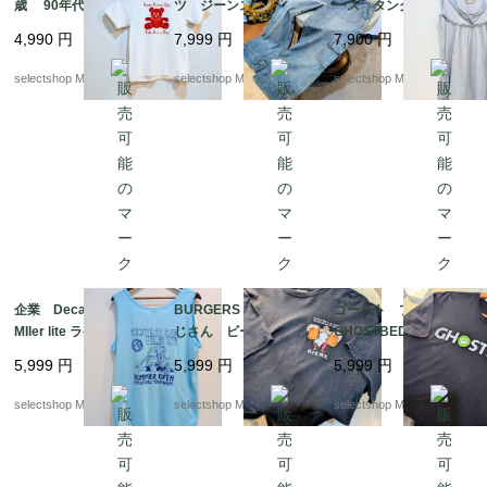
歳 90年代ヴィンテー
ツ ジーンズ デニ
ース タンクトップ
ジ テディベア Tシャ
ム サイズL カー
くすみカラー 水色
4,990
円
7,999
円
7,900
円
ツ ホワイト bear
ゴパンツ ブルー
実寸M（記載Sサイズ）
コットン ユーロより
フリル ノースリーブ
selectshop Merci.
selectshop Merci.
selectshop Merci.
NILE コットン
企業 Decathlon club
BURGERS N BEER お
ゴースト プリント
MIler lite ラケットボー
じさん ビール Tシ
GHOSTBED コッ
ルトーナメント ブル
ャツ プリント XLサ
トン ブラック Lサ
5,999
円
5,999
円
5,999
円
ー タンクトップ Ro
イズ コットン ブ
イズ カンボジア製 T
yal XLサイズ USA
ラック XLサイズ エ
シャツ
selectshop Merci.
selectshop Merci.
selectshop Merci.
ルサルバドル製