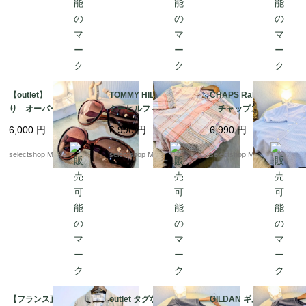
【outlet】 カナダよ
TOMMY HILFIGER ト
CHAPS Ralph Lauren
り オーバーサイズ
ミーヒルフィガー 半
チャップス ラルフ
ブラウン グラデーシ
袖シャツ ボタンシャ
ローレン mens シ
6,000
円
6,990
円
6,990
円
ョン サングラス ピン
ツ mens リネ
アサッカー コット
クブラウン ブラウ
ン コットン XLサイ
ン XLサイズ ブル
selectshop Merci.
selectshop Merci.
selectshop Merci.
ン 軽い付け心地
ズ ピンク ベージ
ー ホワイト 半袖シ
ュ 半袖シャツ チェ
ャツ
ック
【フランス直輸入】AI
outlet タグなし スケ
GILDAN ギルダン ス