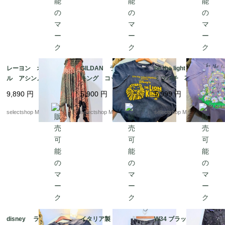
レーヨン オリエンタ
GILDAN ライオン
be the light フラワー
ル アシンメトリー
キング コットン ブ
ミツバチ 花 USA T
スカート エスニック
ラック Mサイズ Lio
シャツ パープル
9,890
円
5,900
円
5,999
円
柄 オレンジ オリー
n King ギルダン ウル
紫 コットン Lサ
ブグリーン ワンサイ
トラコットン 両面プリ
イズ
selectshop Merci.
selectshop Merci.
selectshop Merci.
ズ
ント
disney ライオン キ
イタリア製 90s ゴシ
W34 ブラック デニ