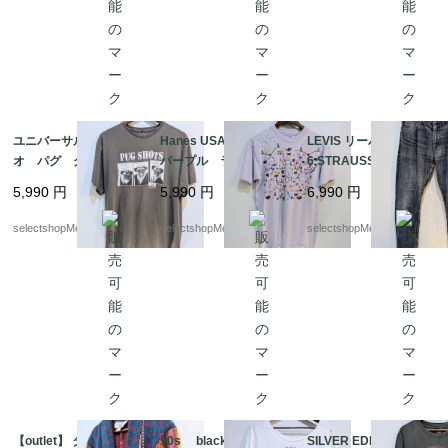
ユニバーサルスタジ
Hanes USA Lサイズ
LEVIS リーバイス 50
オ パグ グレー
パープル ラベンダ
6 STRAUSS W33 ブル
犬 Tシャツ Lサイ
ー 刺繍 ヘインズ
ー デニム アメカ
5,990
円
5,990
円
6,990
円
ズ pakistan コット
コットン フルーツ
ジ ジーンズ パンツ
ン PUG UNIVER
動物 アヒル 蝶々
selectshopMerci.
selectshopMerci.
selectshopMerci.
SEL STUDIOS 動物
ヘビ Tシャツ サボ
テン 傘
【outlet】 タオル地
90s black jack inc S
SILVER EDITION ブラ