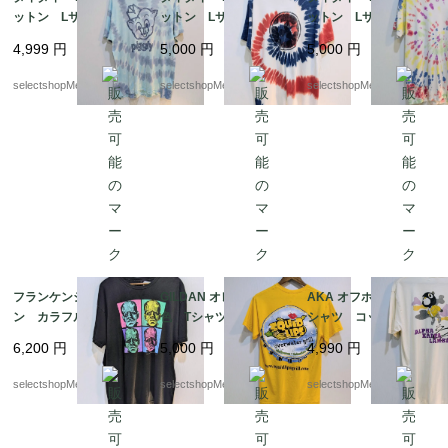
ットン Lサイズ ドミ
ットン Lサイズ プリ
ットン Lサイズ イエ
ニカ 豚 両面プリン
ント 星 スター
ロー 白 ピンク
4,999
円
5,000
円
5,000
円
ト 動物 pig
白 赤 ブルー カラ
紫 ブルー カラフ
フル Lサイズ PORT
ル Lサイズ pakista
selectshopMerci.
selectshopMerci.
selectshopMerci.
&COMPANY HONDUR
n
AS
フランケンシュタイ
GILDAN オレンジ 黄
AKA オフホワイト T
ン カラフル Tシャ
色 Tシャツ イカ リ
シャツ コットン Lサ
ツ フランケン ２XL
ップ 唇 ギルダン
イズ ALPHA KAPPA
6,200
円
5,000
円
4,990
円
サイズ ブラック コ
イエロー Sサイズ
LAMBDA A .K.A
ットン MEXICO ユニ
コットン HAITI製 リ
selectshopMerci.
selectshopMerci.
selectshopMerci.
バーサルスタジオ ホ
ップ ギルダン
ラー FRANKENSTEI
N