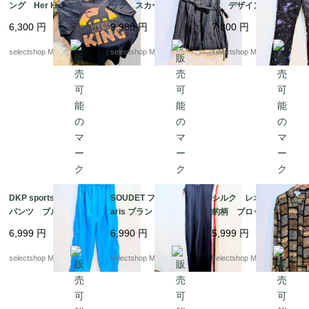
ング Her KING コッ
ック スカート サイ
ム デザイン スキニ
トン ブラック Lサイ
ズ４２ ブラック リ
ー ストレッチ ジー
6,300
円
9,980
円
7,800
円
ズ Lion King シン
ボン ストライプ プ
ンズ ボトムス パン
バ ナラ
リーツ フリル 膝丈ス
ツ パープル 星屑デザ
selectshop Merci.
selectshop Merci.
selectshop Merci.
カート
イン
DKP sports ナイロン
SOUDET フランス P
シルク レオパード
パンツ ブルー 防
aris ブランド ベルギ
豹柄 ブロック ブラ
水 ウエストゴム
ー製 オールインワ
ウス ブラウン 総
6,999
円
6,990
円
5,999
円
mens Mサイズ ナイ
ン ユニフォーム ト
柄 Mサイズ
ロン パンツ Y2K 太
リコロール 48
selectshop Merci.
selectshop Merci.
selectshop Merci.
めのパンツ