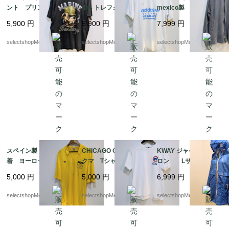
ント プリントデザイ
das トレフォイル
mexico製 グレー ペ
ン XLサイズ ブラッ
ホワイト アディダ
イント Мサイズ ジ
5,900
円
5,900
円
7,999
円
ク Tシャツ ROTHC
ス Lサイズ コット
ップタイプ スウェッ
O MARINE BULDOG
ン adidas 白 Tシャ
ト ジップパーカー
selectshopMerci.
selectshopMerci.
selectshopMerci.
ツ インドネシア製
メキシコ
スペイン製 ユーロ古
CHICAGO CUBE bear
KWAY ジャケット ナイ
着 ヨーロッパ古着
クマ Tシャツ 実寸M
ロン Lサイズ程度
Adidas ヨーロッパ製
サイズ（記載 Lサイ
レインコート ナイロ
5,000
円
5,000
円
6,999
円
adidas （アディダス）
ズ） コットン 白
ンジャケット フラン
ナイロン ストライ
白Tシャツ BASEBAL
ス製 ブルー bag
selectshopMerci.
selectshopMerci.
selectshopMerci.
プ mens M-Lサイズ
L 野球 シカゴ・カブ
形式で収納可能
程度
ス