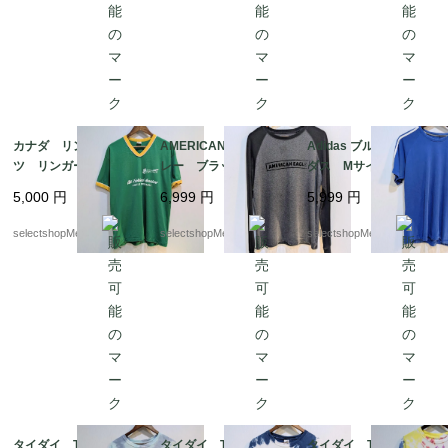
カナダ リンガーTシャ
AMERICAN EAGLE グ
Adidas ブルー アディ
ツ リンガーT グリー
レー ブラック ワッ
ダス Mサイズ コッ
ン ナンバリング コ
フル生地 サーマル
トン adidas Tシャ
5,000
円
6,999
円
5,999
円
ットン ポリエステ
Mサイズ リンガーTシ
ツ スポーツ 三本ラ
ル グリーン イエロ
ャツ 長袖 ロンT コ
イン climalite cotton
selectshopMerci.
selectshopMerci.
selectshopMerci.
ー Lサイズ オリンピ
ットン ポリエステル
ック
アメリカンイーグル
タイダイ Tシャツ コ
タイダイ Tシャツ コ
タイダイ Tシャツ コ