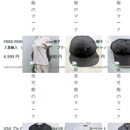
FRED PERRY イギリ
cap 帽子 キャッ
cap 帽子 キャスケッ
ス直輸入 ladys S-XS
プ ブラック NEW
ト キャップ ピン
サイズ ピンク トッ
ERA ニューエラ 58,7
ク ブラック バイカ
6,999
円
6,490
円
6,490
円
プス ポロシャツ コ
cm 7-3/8 NFL ニュー
ースタイル ラインス
ットン95 エラスタン
エラ スカル 海賊
トーン Harley-David
selectshopMerci.
selectshopMerci.
selectshopMerci.
5 イタリア製
son マジックテープ l
ady
USA ブルドッグ フロ
adidas UK limited Adi
カーハート carhart