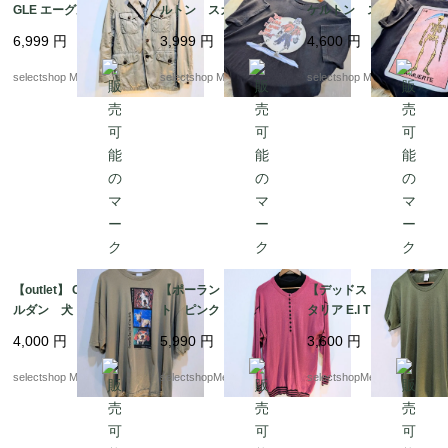
GLE エーグル ハンテ
ルトン スカル Tシャ
ケルトン スカル Tシ
ィングジャケット M
ツ Mサイズ程度 コ
ャツ Mサイズ コッ
6,999
円
3,999
円
4,600
円
サイズ 逸品 レア
ットン ボーン 骨
トン ボーン 骨 ブ
mens ユニセックス
ブラックTシャツ Y2K
ラックTシャツ Y2K
selectshop Merci.
selectshop Merci.
selectshop Merci.
NICARAGUA製
【outlet】 GILDAN ギ
【ポーランド製】ニッ
【デッドストック】イ
ルダン 犬 やぎ XX
ト ピンク アクリ
タリア E.I Tシャツ オリ
Lサイズ ベージュ
ル ３８ サイズ ブ
ーブ mens S-Mサイ
4,000
円
5,990
円
3,600
円
プリント コットン T
ラック ボタン Mサ
ズ程度 カーキ 薄手
シャツ
イズ 薄手の セータ
美品 お袖ぷっくり
selectshop Merci.
selectshopMerci.
selectshopMerci.
ー ブラックの中付け
襟 ラグラン