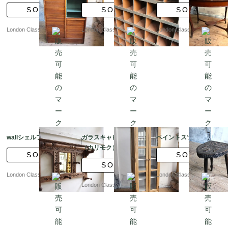
SOLD
SOLD
SOLD
London Classics
London Classics
London Classics
wallシェルフ
ガラスキャビネット
ペイントスツール
（カリモク）
SOLD
SOLD
SOLD
London Classics
London Classics
London Classics