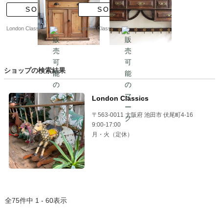
SOLD
SOLD
London Classics
London Classics
ショップの検索結果
London Classics
〒563-0011 大阪府 池田市 伏尾町4-16
9:00-17:00
月・火（定休）
全
75
件中
1 - 60
表示