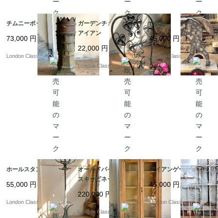
チムニーポット
ガーデンチェア?ｂP
toy 馬
アイアン
73,000
円
45,000
円
22,000
円
London Classics
London Classics
London Classics
ホールスタンド
オールドパイン ガラ
アイアンゲート??8
スキャビネット
55,000
円
45,000
円
220,000
円
London Classics
London Classics
London Classics