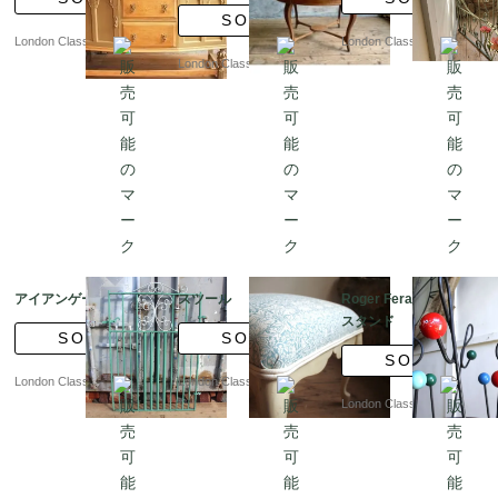
SOLD
London Classics
London Classics
London Classics
アイアンゲート?ｂR
スツール
Roger Feraud コート
スタンド
SOLD
SOLD
SOLD
London Classics
London Classics
London Classics