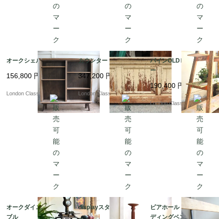
オークシェルフ
カウンター
パインOLDビッグラダ
ー
156,800
円
347,200
円
190,400
円
London Classics
London Classics
London Classics
オークダイニングテー
displayスタンド
ビアホール フォール
ブル
ディングベンチ