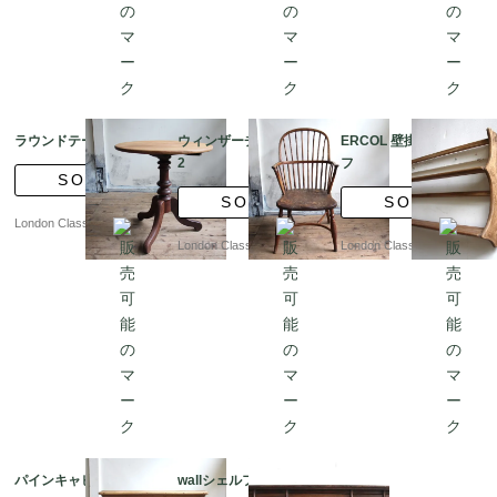
ラウンドテーブル
ウィンザーチェア ??
ERCOL 壁掛けシェル
2
フ
SOLD
SOLD
SOLD
London Classics
London Classics
London Classics
パインキャビネット
wallシェルフ