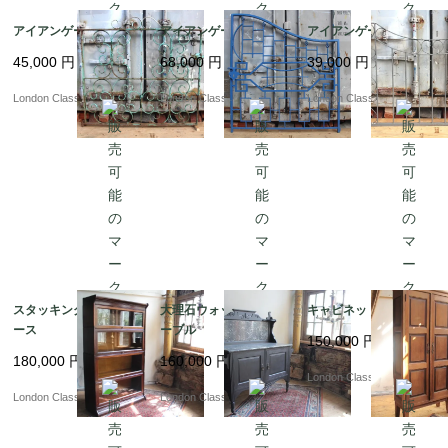
アイアンゲート??4
アイアンゲート?ｂQ
アイアンゲート?ｂP
45,000
円
68,000
円
39,000
円
London Classics
London Classics
London Classics
スタッキングブックケ
大理石ウォッシングテ
キャビネット
ース
ーブル
150,000
円
180,000
円
160,000
円
London Classics
London Classics
London Classics