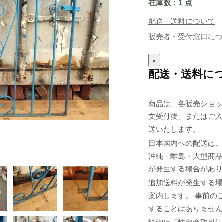
在庫数：1 点
配送・送料について
販売者・受付窓口に
×
配送・送料に
商品は、各販売ショッ
文受付後、またはご入
送いたします。
日本国内への配送は、
沖縄・離島・大型商
が発生する場合があ
追加送料が発生する
案内します。 事前の
することはありませ