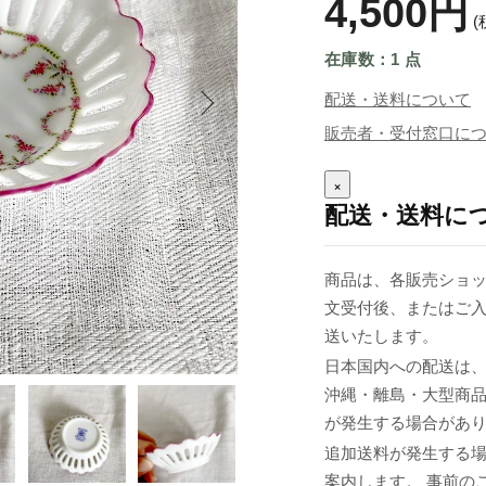
4,500円
(
在庫数：1 点
配送・送料について
販売者・受付窓口に
×
配送・送料に
商品は、各販売ショッ
文受付後、またはご入
送いたします。
日本国内への配送は、
沖縄・離島・大型商
が発生する場合があ
追加送料が発生する
案内します。 事前の