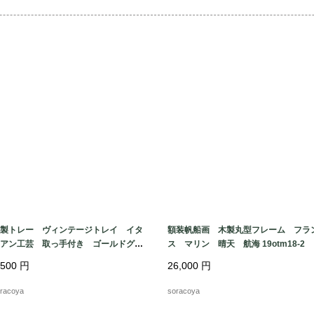
製トレー ヴィンテージトレイ イタ
額装帆船画 木製丸型フレーム フラ
アン工芸 取っ手付き ゴールドグリ
ス マリン 晴天 航海 19otm18-2
ン 19otm5
,500
円
26,000
円
racoya
soracoya