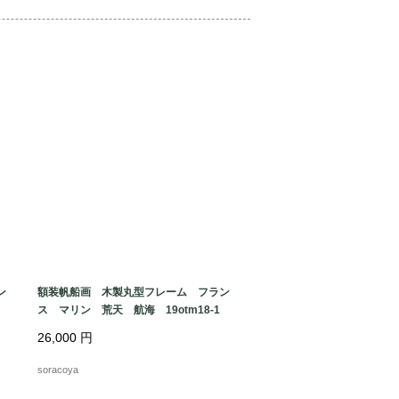
ン
額装帆船画 木製丸型フレーム フラン
ス マリン 荒天 航海 19otm18-1
26,000
円
soracoya