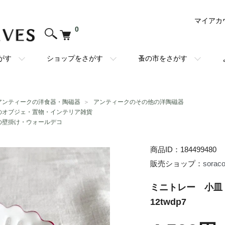
マイアカ
0
がす
ショップをさがす
蚤の市をさがす
アンティークの洋食器・陶磁器
＞
アンティークのその他の洋陶磁器
のオブジェ・置物・インテリア雑貨
の壁掛け・ウォールデコ
商品ID：184499480
販売ショップ：
sorac
ミニトレー 小皿
12twdp7