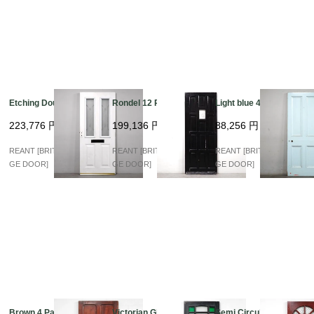
Etching Double Glass
Rondel 12 Panels
Light blue 4 Panel
223,776
円
199,136
円
88,256
円
REANT [BRITISH VINTA
REANT [BRITISH VINTA
REANT [BRITISH VINTA
GE DOOR]
GE DOOR]
GE DOOR]
Brown 4 Panel
Victorian Glass Maho
Semi Circular Glass