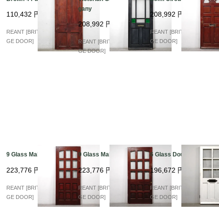
gany
110,432
円
208,992
円
208,992
円
REANT [BRITISH VINTA
REANT [BRITISH VINTA
GE DOOR]
GE DOOR]
REANT [BRITISH VINTA
GE DOOR]
9 Glass Mahogany
9 Glass Mahogany
6 Glass Double
223,776
円
223,776
円
196,672
円
REANT [BRITISH VINTA
REANT [BRITISH VINTA
REANT [BRITISH VINTA
GE DOOR]
GE DOOR]
GE DOOR]