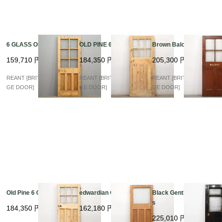
6 GLASS OLD PINE
OLD PINE 6 GLASS
Brown Balcony Glass
159,710
円
184,350
円
205,300
円
REANT [BRITISH VINTA
REANT [BRITISH VINTA
REANT [BRITISH VINTA
GE DOOR]
GE DOOR]
GE DOOR]
Old Pine 6 Glass
edwardian Old Pine
Black Gentleman Glas
s
184,350
円
162,180
円
225,010
円