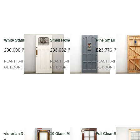
White Stained Glass
Small Flower Stained
Pine Small Stained
236,096
円
233,632
円
223,776
円
REANT [BRITISH VINTA
REANT [BRITISH VINTA
REANT [BRITISH VINTA
GE DOOR]
GE DOOR]
GE DOOR]
victorian Double Glas
10 Glass Mahogany
Full Clear Stained
s