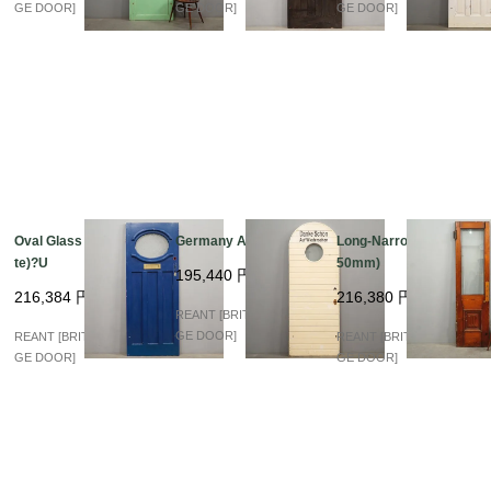
加工につきまして、お気軽にご相談ください。

GE DOOR]
GE DOOR]
GE DOOR]
※アンティークドアの為、表面に傷など年月の経過した歴史
と趣のある外観です。

現状でのお渡しとなります。

表記サイズについて：左右で多少サイズが異なります、表記
は最小値となっております。

Oval Glass (Blue&Whi
Germany Arch Glass
Long-Narrow (580×21
te)?U
50mm)
195,440
円
216,384
円
216,380
円
REANT [BRITISH VINTA
GE DOOR]
REANT [BRITISH VINTA
REANT [BRITISH VINTA
GE DOOR]
GE DOOR]