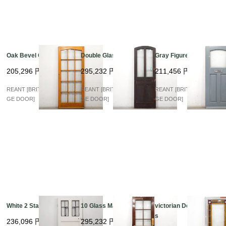
Oak Bevel Glass
Double Glass Arch
Gray Figured Glass
205,296
円
295,232
円
211,456
円
REANT [BRITISH VINTA
REANT [BRITISH VINTA
REANT [BRITISH VINTA
GE DOOR]
GE DOOR]
GE DOOR]
White 2 Stained
10 Glass Mahogany
victorian Double Glas
s
236,096
円
295,232
円