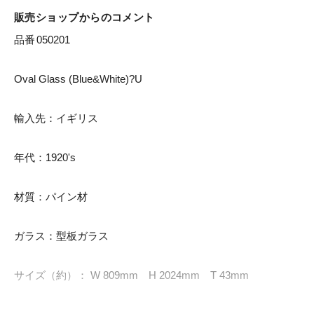
販売ショップからのコメント
品番	050201

Oval Glass (Blue&White)?U

輸入先：イギリス

年代：1920's

材質：パイン材

ガラス：型板ガラス

サイズ（約）： W 809mm　H 2024mm　T 43mm
