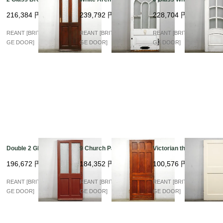
216,384
円
239,792
円
228,704
円
REANT [BRITISH VINTA
REANT [BRITISH VINTA
REANT [BRITISH VINTA
GE DOOR]
GE DOOR]
GE DOOR]
Double 2 Glass
9 Church Panel
Victorian thick Panel
196,672
円
184,352
円
100,576
円
REANT [BRITISH VINTA
REANT [BRITISH VINTA
REANT [BRITISH VINTA
GE DOOR]
GE DOOR]
GE DOOR]