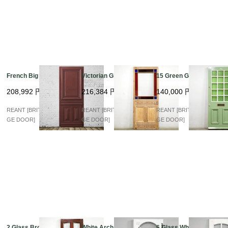
French Big Panel
Victorian Glass
15 Green Glas 37D
208,992
円
216,384
円
140,000
円
REANT [BRITISH VINTA
REANT [BRITISH VINTA
REANT [BRITISH VINTA
GE DOOR]
GE DOOR]
GE DOOR]
2 Glass Brown
White Arch Glass
6 Glass White