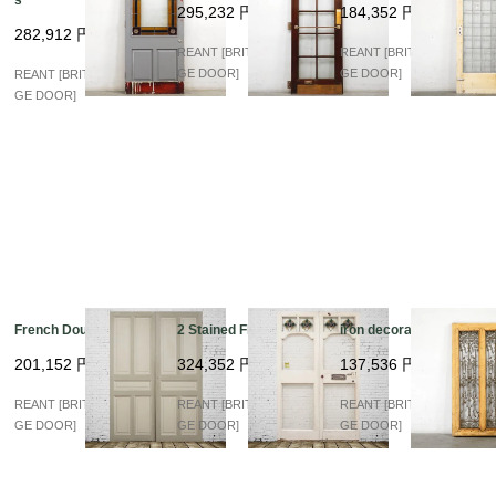
295,232
円
184,352
円
282,912
円
REANT [BRITISH VINTA
REANT [BRITISH VINTA
GE DOOR]
GE DOOR]
REANT [BRITISH VINTA
GE DOOR]
French Double Panel
2 Stained Flont
iron decoration
201,152
円
324,352
円
137,536
円
REANT [BRITISH VINTA
REANT [BRITISH VINTA
REANT [BRITISH VINTA
GE DOOR]
GE DOOR]
GE DOOR]