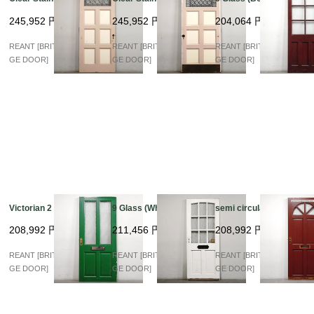
245,952
円
245,952
円
204,064
円
REANT [BRITISH VINTA
REANT [BRITISH VINTA
REANT [BRITISH VINTA
GE DOOR]
GE DOOR]
GE DOOR]
Victorian 2 Glass
9 Glass (White)
semi circular Glass
208,992
円
211,456
円
208,992
円
REANT [BRITISH VINTA
REANT [BRITISH VINTA
REANT [BRITISH VINTA
GE DOOR]
GE DOOR]
GE DOOR]