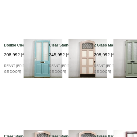
Double Clear Glass
Clear Stained arch
2 Glass Mahogany
208,992
円
245,952
円
208,992
円
REANT [BRITISH VINTA
REANT [BRITISH VINTA
REANT [BRITISH VINTA
GE DOOR]
GE DOOR]
GE DOOR]
Clear Stained arch
Clear Stained arch
6 Glass (Bordeaux)