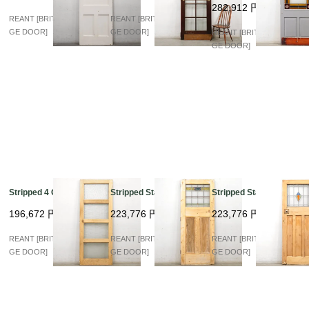
282,912
円
REANT [BRITISH VINTA
REANT [BRITISH VINTA
GE DOOR]
GE DOOR]
REANT [BRITISH VINTA
GE DOOR]
Stripped 4 Glass
Stripped Stained
Stripped Stained
196,672
円
223,776
円
223,776
円
REANT [BRITISH VINTA
REANT [BRITISH VINTA
REANT [BRITISH VINTA
GE DOOR]
GE DOOR]
GE DOOR]