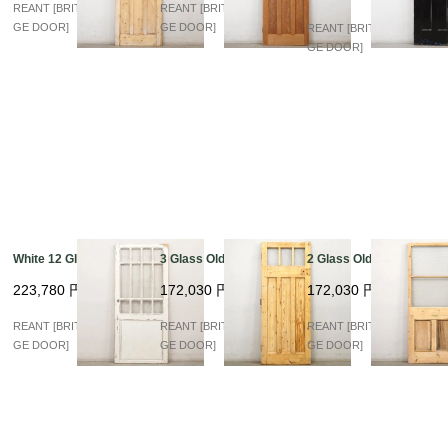
REANT [BRITISH VINTA
REANT [BRITISH VINTA
GE DOOR]
GE DOOR]
REANT [BRITISH VINTA
GE DOOR]
White 12 Glass
3 Glass Old Pine
2 Glass Old Pine
223,780
円
172,030
円
172,030
円
REANT [BRITISH VINTA
REANT [BRITISH VINTA
REANT [BRITISH VINTA
GE DOOR]
GE DOOR]
GE DOOR]