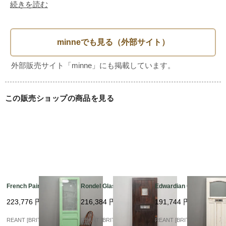
重量（約）：28kg

続きを読む
--------------------

【現状】

戸当り　：無

この販売ショップの商品を見る
カラー　：表（ブルー）　裏（ホワイト）

付属　：レタースロット（真鍮）

--------------------

French Painting Glass
Rondel Glass Flont?U
Edwardian Glass?U
取手（ドアノブ・レバーハンドル）などの取付やドアの吊り
223,776
円
216,384
円
191,744
円
込み・

REANT [BRITISH VINTA
REANT [BRITISH VINTA
REANT [BRITISH VINTA