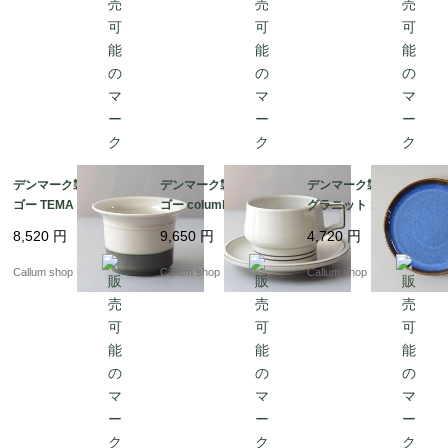
ティーク_it4607
ティーク_it4608
デンマーク製 クイスト
デンマーク製 クイスト
デンマーク製 SOHOLM
ゴー TEMA ボウル 鉢
ゴー columbia ティー
グラニット 18cm プレ
器 ティーマ B&G Bing
カップ＆ソーサー コロ
ート お皿 スーホルム G
8,520
円
9,650
円
4,720
円
& Grondahl J.H.Quistg
ンビア B&G Bing & Gr
RANIT 北欧食器 北欧雑
aard 北欧ヴィンテージ
ondahl J.H.Quistgaard
貨 ヴィンテージ アンテ
Callum shop
Callum shop
Callum shop
アンティーク_it4610
北欧ヴィンテージ アン
ィーク_it4596
ティーク_it4606