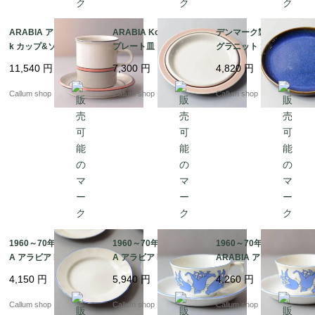
ARABIA アラビア asla
ARABIA Koralli 20cm
デンマーク製 SOHOLM
k カップ&ソーサー 7.5
プレート皿 アラビア コ
グラニット 18cm プレ
cm高 アスラク 北欧食
ラーリ コーラリ 北欧食
ート お皿 スーホルム G
11,540
円
7,300
円
4,820
円
器 フィンランド ヴィン
器 フィンランド 北欧
RANIT 北欧食器 北欧雑
テージ アンティーク_it
ヴィンテージ アンティ
貨 ヴィンテージ アンテ
Callum shop
Callum shop
Callum shop
4418
ーク_it4255
ィーク_it4252
1960～70年代 ARABI
1960～70年代 ARABI
1960～70年代 訳あり
A アラビア Lilja 17cm
A アラビア Lilja カップ
ARABIA アラビア Lilja
プレート お皿 リリヤ L
＆ソーサー リリヤ Lail
カップ＆ソーサー リリ
4,150
円
5,940
円
4,260
円
aila Hakala 北欧 食器
a Hakala 北欧 食器 フ
ヤ Laila Hakala 北欧 食
フィンランド 陶器 ヴィ
ィンランド 陶器 ヴィン
器 フィンランド 陶器
Callum shop
Callum shop
Callum shop
ンテージ_it4701
テージ_it4700
ヴィンテージ_it4699