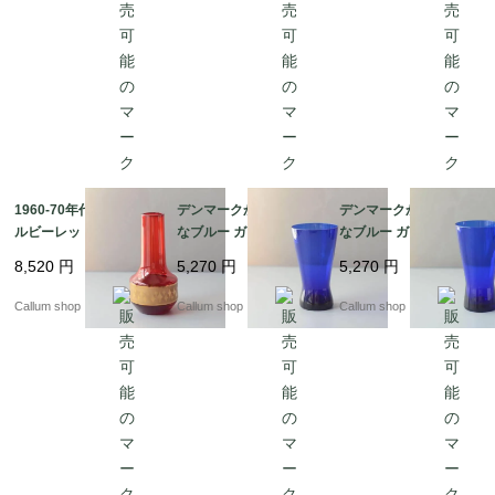
_ig4990
1960-70年代 チェコ製
デンマークから きれい
デンマークから きれい
ルビーレッドの花瓶 ボ
なブルー ガラスの花瓶
なブルー ガラスの花瓶
ヘミアガラス Jan Gabr
コバルトブルー 花器 グ
コバルトブルー 花器 グ
8,520
円
5,270
円
5,270
円
he 花器 グラス フラワ
ラス フラワーベース ヴ
ラス フラワーベース ヴ
ーベース ヴィンテージ
ィンテージ_ig4987
ィンテージ_ig4986
Callum shop
Callum shop
Callum shop
_ig4988