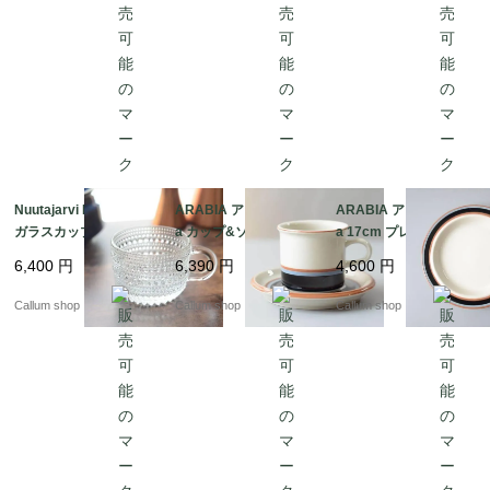
Nuutajarvi Kastehelmi
ARABIA アラビア Taik
ARABIA アラビア Taik
ガラスカップ ヌータヤ
a カップ&ソーサー タ
a 17cm プレート お皿
ルヴィ カステヘルミ A
イカ 北欧食器 フィンラ
タイカ 北欧食器 フィン
6,400
円
6,390
円
4,600
円
rabia時代 ヴィンテー
ンド ヴィンテージ アン
ランド 北欧 ヴィンテー
ジ Oiva Toikka オイヴ
ティーク_it4433
ジ アンティーク_it443
Callum shop
Callum shop
Callum shop
ァトイッカ_it4485
7