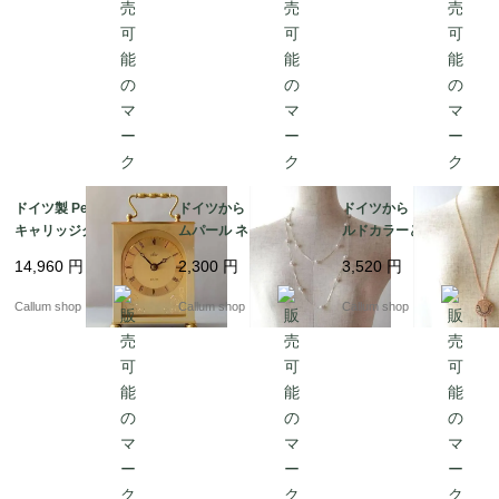
ドイツ製 Peter 真鍮の
ドイツから コスチュー
ドイツから ピンクゴー
キャリッジクロック 置
ムパール ネックレス ロ
ルドカラーとラインス
き時計 枕時計 デスクク
ング コスチュームジュ
トーンメダルのペンダ
14,960
円
2,300
円
3,520
円
ロック ミッドセンチュ
エリー アクセサリー ア
ント コスチュームジュ
リー ヴィンテージ_260
ンティーク_260727 ia
エリー アクセサリー ア
Callum shop
Callum shop
Callum shop
724 ic0129
0046
ンティーク ia0045