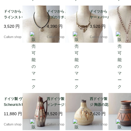
ドイツから ハート型の
ドイツから 真鍮orブロ
ドイツから コパーワイ
ラインストーンチャー
ンズのリチュアルなペ
ヤーｘパールビーズの
ム ペンダント コスチュ
ンダント コスチューム
ペンダント 銅線 コスチ
3,520
円
4,390
円
3,520
円
ームジュエリー アクセ
ジュエリー アクセサリ
ュームジュエリー アク
サリー アンティーク_2
ー アンティーク_2607
セサリー アンティーク
Callum shop
Callum shop
Callum shop
60727 ia0043
27 ia0042
_260727 ia0041
ドイツ製 ヴィンテージ
西ドイツ製 Sgrafo ヴ
西ドイツ製 ヴィンテー
Scheurich Fat Lava Va
ィンテージ 陶器の花瓶
ジ 陶器の花瓶 Art pott
se 花瓶 花器 ファット
Art pottery Peter Mull
ery 花器 一輪挿し ミッ
11,880
円
8,520
円
7,620
円
ラバー ミッドセンチュ
er スグラフォ 花器 一
ドセンチュリー期 フラ
リー期 フラワーベース
輪挿し ミッドセンチュ
ワーベース_ig4989
Callum shop
Callum shop
Callum shop
アンティーク_ig4991
リー期 フラワーベース