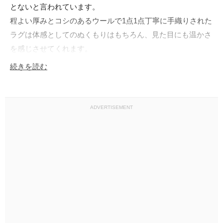
とないと言われています。

程よい厚みとコシのあるウールで1点1点丁寧に手織りされた
ラグは体感としてのぬくもりはもちろん、見た目にも温かさ
を感じさせてくれます。

インテリアとしてはもちろん、個性的なキャンプラグやアウ
続きを読む
トドアギアとして家の外に持ち出しての活用もオススメで
す。

ADVERTISEMENT
※古いキリム製品は以下の注意点があります。

・現地と当店での清掃は行っておりますが糸埃が生じる場合
があります。

・昔ながらの手織り作業品である事や天然染料を使用してい
る場合がある事をご理解ください。

これにより、柄行のムラや下糸の露出、部分的な退色が見ら
れる場合がありますがそれらも古いハンドウーブンの表情と
してお楽しみいただければと思います。
