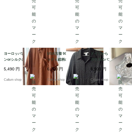
ヨーロッパ古着 レーヨ
USA古着 90's頃 ブラ
ドイツから クリスタル
ンorシルクの半袖ボタ
ックｘ総柄のレーヨン
ガラスのバスケット型
ンダウンシャツ メンズ
半袖シャツ sizeL メン
トレー ボヘミアグラス
5,490
円
6,700
円
8,900
円
Lくらい ブラウン ヴィ
ズ アメリカ ヴィンテー
を彷彿 24%PbO トレイ
ンテージ ダメージ古着
ジ オールド古着_2608
アンティーク ヴィンテ
Callum shop
Callum shop
Callum shop
_260805 if1042
05 if1041
ージ_260721 ig4976