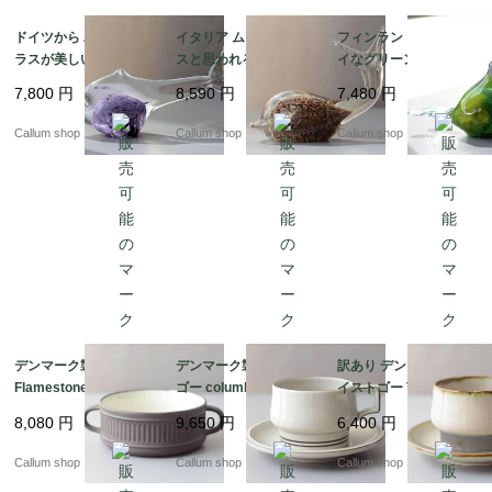
ドイツから パープルガ
イタリア ムラーノグラ
フィンランドから キレ
ラスが美しいユニーク
スと思われるキレイな
イなグリーンマーブル
な魚 オブジェ グラス
ガラスのクジラ オブジ
ガラスの小鳥 オブジェ
7,800
円
8,590
円
7,480
円
フィギュア フィッシュ
ェ Italy Murano Style
北欧 バード オブジェ
アンティーク ヴィンテ
フィギュア ヴィンテー
フィギュア ヴィンテー
Callum shop
Callum shop
Callum shop
ージ_260721 ig4975
ジ_260721 ig4974
ジ_260721 ig4972
デンマーク製 DANSK
デンマーク製 クイスト
訳あり デンマーク製 ク
Flamestone 持ち手付
ゴー columbia ティー
イストゴー TEMA ティ
き スープボウル 器 ク
カップ＆ソーサー コロ
ーカップ＆ソーサー テ
8,080
円
9,650
円
6,400
円
イストゴー J.H.Quistg
ンビア B&G Bing & Gr
ィーマ B&G Bing & Gr
aard 北欧ヴィンテージ
ondahl J.H.Quistgaard
ondahl J.H.Quistgaard
Callum shop
Callum shop
Callum shop
アンティーク_it4611
北欧ヴィンテージ アン
北欧ヴィンテージ アン