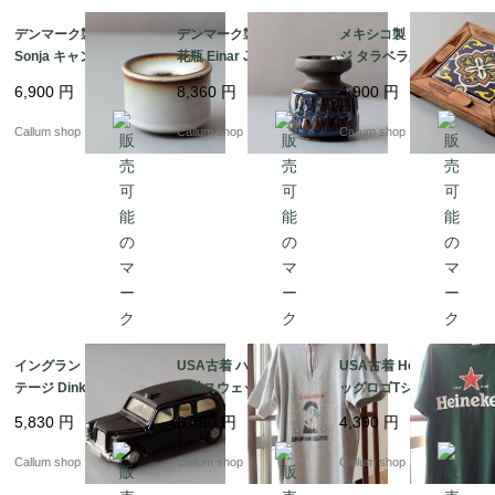
またご不明点などございましたらお気軽にお問い合わせくだ
デンマーク製 SOHOLM
デンマーク製 SOHOLM
メキシコ製 ヴィンテー
さいませ。

Sonja キャンドルスタ
花瓶 Einar Johansen
ジ タラベラ風タイルと
ンド 花瓶 北欧 花器 ス
ネイビー 北欧 花器 ス
木製のトリベット 陶板
6,900
円
8,360
円
4,900
円
ーホルム 一輪挿し ホル
ーホルム 一輪挿し キャ
オブジェ 花台やトレー
ダー 燭台 ヴィンテージ
ンドルスタンド ホルダ
としても フォークアー
Callum shop
Callum shop
Callum shop
_260731 ig4995
ー ヴィンテージ_2607
ト アンティーク_2607
31 ig4994
31 ig4993
イングランド製 ヴィン
USA古着 ハーフジップ
USA古着 Heineken ビ
テージ Dinky Toys AU
半袖スウェットシャツ
ッグロゴTシャツ sizeL
STIN TAXI ディンキー
メンズS-Mくらい ボデ
メンズ グリーン ハイネ
5,830
円
6,380
円
4,390
円
トイズ オースチンタク
ィビルクラブプリント
ケン アメリカ オールド
シー ミニカー アンティ
アメリカ オールド古着
古着 if1043
Callum shop
Callum shop
Callum shop
ーク_260731 ig4992
_260805 if1044