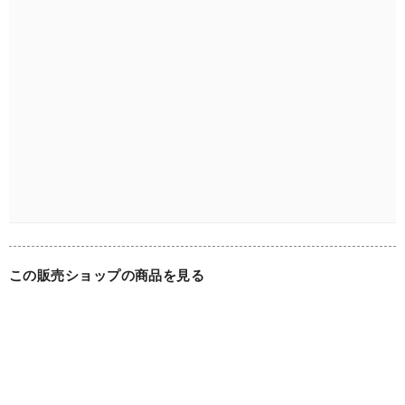
・梱包・発送につきまして折ってロールした状態での出荷に
なります。

・年数を経たヴィンテージラグの使用感ございます事をご理
解の上、ご注文ください。

◆サイズ・実寸値(cm)

93 x 46

◆素材

ウール

この販売ショップの商品を見る
◆原産国

トルコ Kirsehir地方産

◆状態・注意点

上記のような注意点がありますので必ずご確認ください。
