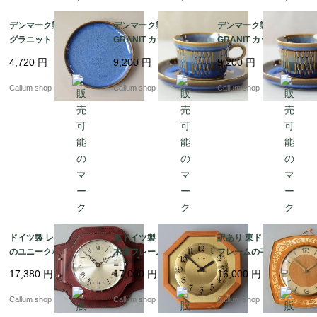
デンマーク製 SOHOLM
デンマーク製 SOHOLM
デンマーク製 SOHOLM
グラニット 18cm プレ
GRANIT カップ＆ソー
GRANIT カップ＆ソー
ート お皿 スーホルム G
サー スーホルム グラニ
サー スーホルム グラニ
4,720
円
9,200
円
9,200
円
RANIT 北欧食器 北欧雑
ット 北欧食器 北欧雑貨
ット 北欧食器 北欧雑貨
貨 ヴィンテージ アンテ
ヴィンテージ アンティ
ヴィンテージ アンティ
Callum shop
Callum shop
Callum shop
ィーク_it4597
ーク_it4595
ーク_it4593
ドイツ製 レザータッチ
東ドイツ製 WEIMAR
訳あり 東ドイツ製 木製
のユニークなフレーム
木製フレームｘ真鍮盤
フレームの手巻き 壁時
壁時計 壁掛け時計 アン
壁時計 ウッドｘブラス
計 吊り下げ式 ウッド
17,380
円
17,000
円
16,000
円
ティーク ヴィンテージ
クロック 壁掛け時計 ヴ
クロック 壁掛け時計 ヴ
_260724 ic0133
ィンテージ_260724 ic
ィンテージ_260724 ic
Callum shop
Callum shop
Callum shop
0131
0130