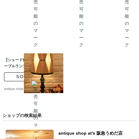
【シェード修復済】テ
ーブルランプ Lucite
green vintage
SOLD
antique shop at's
ショップの検索結果
antique shop at's 阪急うめだ店