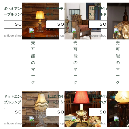
ボヘミアングラス テ
チャーチチェア （張
【LED球付き】フラン
ーブルランプ 【ラン
替済）
ス オールドプリズムグ
プシェード付き】
ラス プチシャンデリア
SOLD
SOLD
SOLD
antique shop at's
antique shop at's
antique shop at's
ドットエンボスのテー
【LED球付き】ジュエ
【LED球付き】エッジ
ブルランプ フリンジ
リーのような台座 オ
ングLOWグラス テー
シェード付き
ールドグラス テーブ
ブルランプ
SOLD
SOLD
SOLD
ルランプ
antique shop at's
antique shop at's
antique shop at's