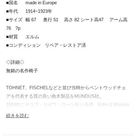
■国名	made in Europe

■年代	1914~1923年

■サイズ	幅 67 　 奥行 51　 高さ 82 シート高47　 アーム高
76　?p

■材質	エルム

■コンディション	リペア・レストア済

◇詳細◇

無銘の名作椅子

TOHNET、FISCHELなどと並び当時からベントウッドチェ
アを代表する質の良い曲木製品をMUNDUS社。

1914年にヤコブ・ヨゼフ・コーン社と合併、Kohn & Mundus
社となり、その後1923年にTHONET社とも合併しましたが
続きを読む
本品は合併前の製造品、つまり裕に100年経ち、かつ自社工
場約9年間の間に造られた「Kohn & Mundus社」の貴重なア