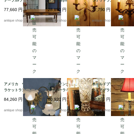
テーブル/ソファテーブ
ンプ1*asynmetry twin
ラケットランプ*synm
ル
neck
etry twin neck
77,660
円
28,890
円
27,790
円
antique shop at's
antique shop at's
antique shop at's
アメリカ ウォールブ
カッティンググラス
オールドプリズム ス
ラケットランプ*triple
アッパーライト
クエアグラスの台座
arm frosted glass
テーブルランプ【LED
84,260
円
40,920
円
28,820
円
球付き】
antique shop at's
antique shop at's
antique shop at's