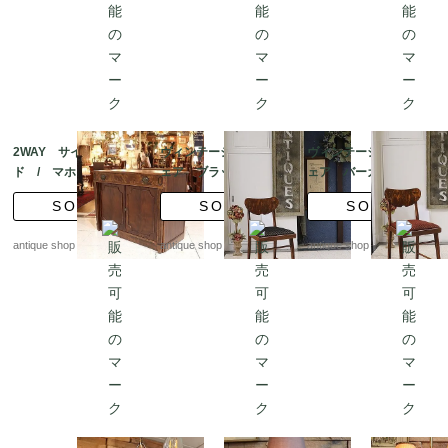
2WAY サイドボー
ヴィンテージ サイドチ
ヴィンテージ サイドチ
ド / マホガニーダイ
ェア ブラック×ゴール
ェア バーガンディー×
ニングテーブル 補助
ドライン｜ミッドセン
ゴールドライン｜ミッ
SOLD
SOLD
SOLD
テーブル付き
チュリー
ドセンチュリー
antique shop at's
antique shop at's
antique shop at's