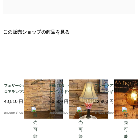
*お客様による面倒な定期メンテナンス不要*

　ご購入後のワックスがけ等は必要ありません。

この販売ショップの商品を見る
フェザーシェード フ
FENTON クランベリ
プリーツアンバーグラ
ロアランプスタンド
ーピンクドット テー
ス ハンギングランプ
ブルランプ
48,510
円
60,500
円
42,900
円
antique shop at's
antique shop at's
antique shop at's