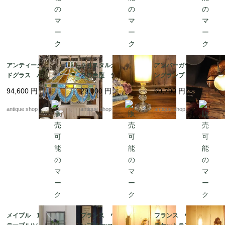
アンティーク ステン
クリスタルカットグラ
アンバーガラス ハンギ
ドグラス ハンギング
スの台座 テーブルラ
ングランプ｜1960年代
ランプ
ンプ
アメリカ製 ヴィンテー
94,600
円
29,000
円
60,790
円
ジ照明・ハンマードガ
ラス・ペンダントライ
antique shop at's
antique shop at's
antique shop at's
ト
メイプル 1 dr ロー
フランス ウォールラ
フランス ウォールブ