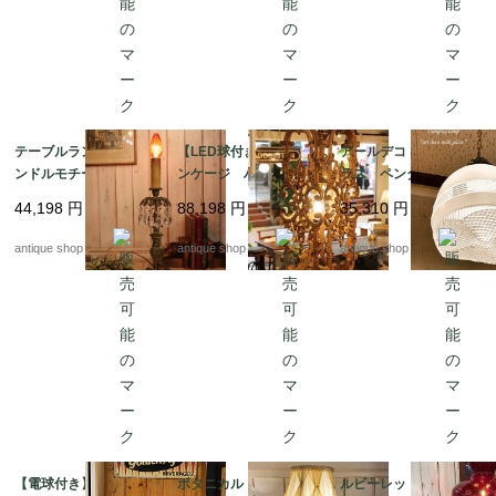
テーブルランプ キャ
【LED球付き】アイア
アールデコ ミルクグ
ンドルモチーフ ブロ
ンケージ ハンギング
ラス ペンダントラン
ンズ・マーブル・クリ
ランプ
プ type2
44,198
円
88,198
円
35,310
円
スタル
antique shop at's
antique shop at's
antique shop at's
【電球付き】アトミッ
ボタニカル ウォール
ルビーレッド ハリケ