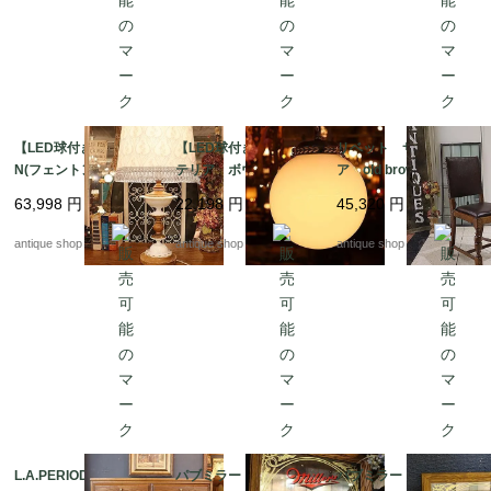
【LED球付き】FENTO
【LED球付き】カフェ
リベット サイドチェ
N(フェントン)ミルクグ
テリア ボウルランプ/
ア old brown leather
ラス テーブルラン
ハンギングランプ
63,998
円
22,198
円
45,320
円
プ & LIBERTY シ
ェード
antique shop at's
antique shop at's
antique shop at's
L.A.PERIOD (ロサンゼ
パブミラー Miller Bre
パブミラー Miller Bre