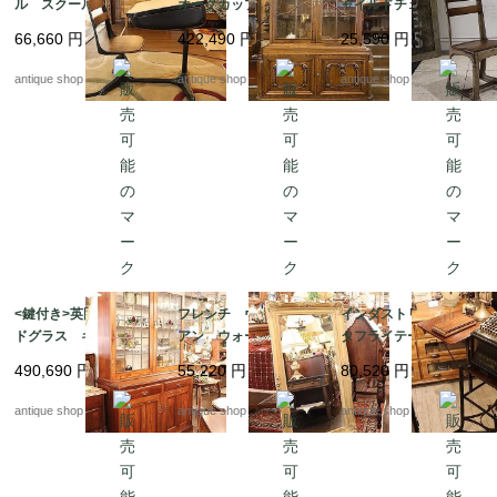
ル スクールデスク
オークカップボード/ガ
ャイルドチェア NO.1
ラスキャビネット
3
66,660
円
422,490
円
25,590
円
antique shop at's
antique shop at's
antique shop at's
<鍵付き>英国 ステン
フレンチ ヴィクトリ
インダストリアル バ
ドグラス キャビネッ
アン ウォールミラー
タフライテーブル(マシ
ト カップボード
ンはおまけ)
490,690
円
55,220
円
80,520
円
antique shop at's
antique shop at's
antique shop at's