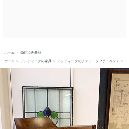
ホーム
＞
売約済み商品
ホーム
＞
アンティークの家具
＞
アンティークのチェア・ソファ・ベンチ
＞
ア