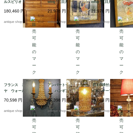
ルスピリオド)社 ハイ
wing *三日月と女性 T
wing *三日月と女性 T
チェスト
ype2
ype1
180,460
円
21,978
円
21,978
円
antique shop at's
antique shop at's
antique shop at's
フランス エンパイ
アンバートールグラ
【LED球付き】ルーサ
ヤ ウォールブラケッ
ス ハンギングラン
イト テーブルランプ
トランプ*wall chandeli
プ *1960's amber tall
70,598
円
46,398
円
15,048
円
er
antique shop at's
antique shop at's
antique shop at's