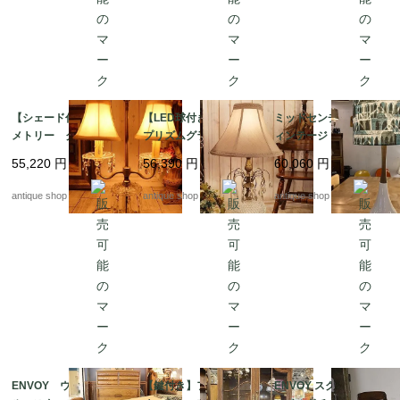
【シェード付き】シン
【LED球付き】3 way
ミッドセンチュリーヴ
メトリー クリスタル
プリズムグラス テー
ィンテージ ダニッシ
グラステーブルラン
ブルランプ &グレイ
ュモダン テーブルラ
55,220
円
56,390
円
60,060
円
プ LED球付き
ッシュフレアシェード
ンプ LIBERTYシェー
ド H765
antique shop at's
antique shop at's
antique shop at's
ENVOY ウッド×メタ
【鍵付き】フレンチ
ENVOY スクール チ