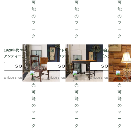
1920年代 マホガニー
英国 アトリエテーブ
ガラスの台座 オール
アンティーク ドレッシ
ル/ワークテーブル/食卓
ドプリズムグラス テ
ングチェア / 英国スタ
テーブル
ーブルランプ 【ラン
SOLD
SOLD
SOLD
イル
プシェード付き】
antique shop at's
antique shop at's
antique shop at's