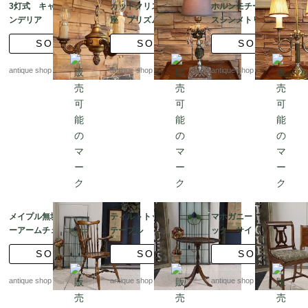
3灯式 キャンドルシャ
カットクリスタルの台
ホルンモチーフ ブラ
ンデリア
座 プリズムグラス×グ
スシンメトリー スチュ
レイッシュガラス テー
ーデントテーブルラン
SOLD
SOLD
SOLD
ブルランプ
プ
antique shop at's
antique shop at's
antique shop at's
メイプル無垢 ウィンザ
ティルトトップ サイド
マホガニー ハープバ
ーアームチェア クラシ
テーブル トライポッ
ック サイドチェア
ック スピンドルチェア
ドレッグ /コーヒーテー
張替済
SOLD
SOLD
SOLD
ブル
antique shop at's
antique shop at's
antique shop at's