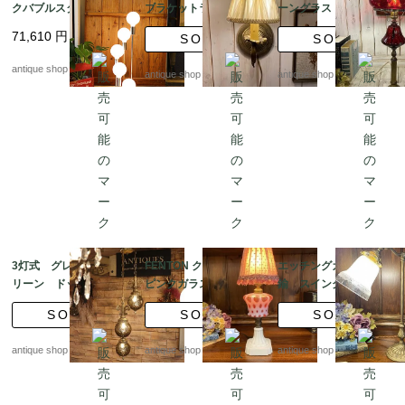
クバブルスタンド
ブラケットランプ シ
ーングラス テーブル
ェード付き （壁面照
ランプ
71,610
円
SOLD
SOLD
明）
antique shop at's
antique shop at's
antique shop at's
3灯式 グレイッシュグ
FENTON クランベリー
エッチングガラスと真
リーン ドットグラ
ピンクガラス テーブ
鍮 スイングデスクラ
ス ハンギングランプ
ルランプ|コインドット
ンプ
SOLD
SOLD
SOLD
&クランベリードット
シェード
antique shop at's
antique shop at's
antique shop at's