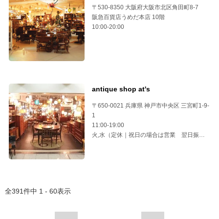
〒530-8350 大阪府大阪市北区角田町8-7
阪急百貨店うめだ本店 10階
10:00-20:00
antique shop at's
〒650-0021 兵庫県 神戸市中央区 三宮町1-9-
1
11:00-19:00
火,水（定休｜祝日の場合は営業 翌日振替
休）
全
391
件中
1 - 60
表示