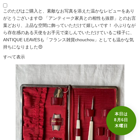
このたびはご購入と、素敵なお写真を添えた温かなレビューをあり
がとうございます😊 「アンティーク家具との相性も抜群」とのお言
葉どおり、上品な空間に飾っていただけて嬉しいです！ 小ぶりなが
ら存在感のある天使をお手元で楽しんでいただけているご様子に、
ANTIQUE LEAVESも「フランス雑貨chouchou」としても温かな気
持ちになりました😍
すべて表示
本日は
8月6日
木曜日