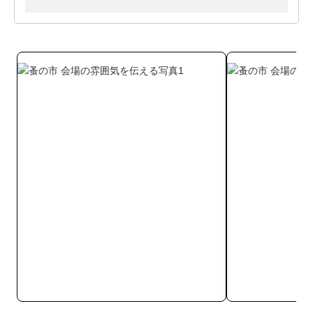
いがない場合もございますので、ご了承ください。
・SANDS furniture
@salvage.co
「今あるモノも大切に」をモットーに、埋もれていた家具や雑
貨に再び陽を当てるSANDS furniture。一点ものからアノニマス
家具まで、暮らしが少し楽しくなるようなアイテムをセレクト
しています。蚤の市では、デザイナーズ家具から民藝まで、幅
広いアイテムが並びます。
・kaya select
@kaya_select
世田谷を拠点に、アンティークラグやヴィンテージキルトを取
り扱うkaya select。蚤の市では、中東のトライバルラグや、ヨ
ーロッパで織られていたミッドセンチュリーシャギーラグ、ア
メリカの家庭で作られていたヴィンテージ・アンティークのキ
ルト、古いブランケットなどの世界各地の古いものが並びま
す。
・ärt studio önra