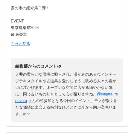
蚤の市の紹介第二弾！
EVENT
東京建築祭2026
at 表参道
@renoveru
もっと見る
普段は非公開の建築を特別公開し、東京の多彩な建築物を楽し
む祭典「東京建築祭」にリノベるが初参加！
編集部からのコメント🌿
骨董通りの蚤の市
天井の柔らかな照明に照らされ、温かみのあるヴィンテー
継承を前提としたものとの出会いの場
ジテキスタイルや古道具を愛おしそうに眺める人々の姿が
目に浮かびます。オープンな空間に広がる穏やかな活気
モノを永く大切に使い、新たな価値を生み出すというサステナ
に、同じ古いもの好きとして心が躍りますね。
@sugata_re
ビリティの考えに共鳴してくださる方々をお招きし、ヴィンテ
noveru
さんの初参加となる今回のイベント、モノが繋ぐ新
ージ雑貨や家具を販売する「骨董通りの蚤の市」が開催されま
たな価値に出会える特別なひとときに今から胸が高鳴りま
す。
す。🌿✨
蚤の市ではコーヒーや軽食などを楽しめるカフェスペースも用
意。