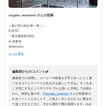
世田谷を拠点に活動。
様々な国で集めたオールドファブリックをベースに、国や年
代、織り目など、それぞれの生地が持つ個性を活かしながら手
sugata_renoveru さんの投稿
づくりで服や小物を仕立てています。
＼蚤の市の紹介第一弾！／
ヴィンテージ生地に新たに息が吹き込まれた貴重な作品を楽し
EVENT
めます。
『東京建築祭2026』
at 表参道
日時：5月22日(金) 17:00-20:00、5月23日(土)・24日(日) 10:00-
@renoveru
17:00
もっと見る
場所：リノベる表参道本社エントランス
普段は非公開の建築を特別公開し、東京の多彩な建築物を楽し
入場料：無料
む祭典「東京建築祭」にリノベるが初参加！
編集部からのコメント🌿
【骨董通りの蚤の市】
モノを永く大切に使い、新たな価値を生み出すというサステ
建築巡りの合間に、コーヒーや軽食を片手にゆったりと過
ナビリティの考えに共鳴してくださる方々をお招きし、ヴィン
ごせるカフェスペースがあるのも嬉しいですね。モノを永
テージ雑貨や家具を販売する「骨董通りの蚤の市」を開催しま
く大切にするというサステナブルな想いに共鳴して企画さ
す。コーヒーや軽食を楽しめるカフェスペースも。建築巡りの
れた、特別な蚤の市。
@sugata_renoveru
さんが初参加さ
合間にゆったりと過ごせます。
れるイベントとのことで、心地よい古いものたちに囲まれ
※掲載写真はイメージです。当日の出品状況により、お取り扱
て過ごすひとときに、今から期待で胸が高鳴ります。☕️🌿