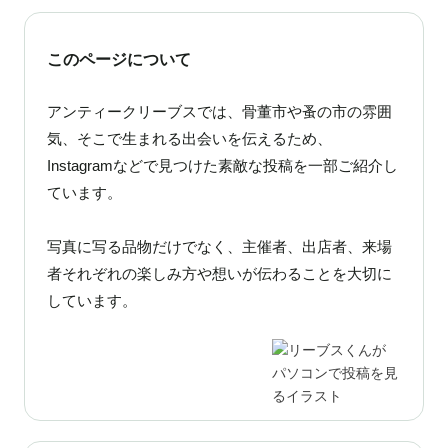
@studioonra
足立区に拠点を持つönra。ヨーロッパと日本の古物を中心に、生
活の道具からアートピースまで幅広く展開しています。古いも
このページについて
のから比較的新しいものまで、ユーモアやペーソスを感じる古
道具が並びます。
アンティークリーブスでは、骨董市や蚤の市の雰囲
日時： 5月22日(金) 17:00～20:00、5月23日(土)・24日(日) 10:00
気、そこで生まれる出会いを伝えるため、
～17:00
Instagramなどで見つけた素敵な投稿を一部ご紹介し
場所：リノベる表参道本社エントランス
ています。
入場料： 無料
写真に写る品物だけでなく、主催者、出店者、来場
・
・
者それぞれの楽しみ方や想いが伝わることを大切に
・
しています。
#東京建築祭 #建築巡り #建築好き #東京イベント
#骨董通りの蚤の市 #サステナブルな暮らし #アップサイクル #
インテリア好き #空間デザイン #マンションリノベーション #リ
ノベる #sugata_renoveru