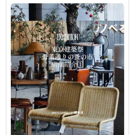
建築巡りの合間にゆったりと過ごせます。
掲載写真はイメージです。
当日の出品状況により、お取り扱いがない場合もございますの
で、ご了承ください。
Fat Lava and German Art Pottery
@kiisworks
大阪を拠点に、Fat Lava おもに1960-70年代ドイツで生産された
溶岩のような釉薬表現をもつ陶器の総称 を中心に扱うドイツ製
ヴィンテージ陶器専門店。
日本第一号として、Fat Lava関連書籍の日本語版出版や、現地コ
レクターとのネットワークを基盤に、仕入・販売・研究・情報
発信まで一貫して行っています。
-SOKO-
@soko_shop__