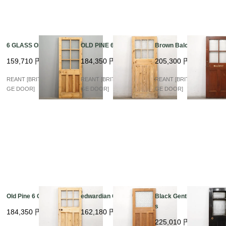
6 GLASS OLD PINE
OLD PINE 6 GLASS
Brown Balcony Glass
159,710
円
184,350
円
205,300
円
REANT [BRITISH VINTA
REANT [BRITISH VINTA
REANT [BRITISH VINTA
GE DOOR]
GE DOOR]
GE DOOR]
Old Pine 6 Glass
edwardian Old Pine
Black Gentleman Glas
s
184,350
円
162,180
円
225,010
円