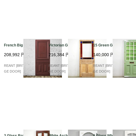
French Big Panel
Victorian Glass
15 Green Glas 37D
208,992
円
216,384
円
140,000
円
REANT [BRITISH VINTA
REANT [BRITISH VINTA
REANT [BRITISH VINTA
GE DOOR]
GE DOOR]
GE DOOR]
2 Glass Brown
White Arch Glass
6 Glass White