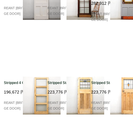
282,912
円
REANT [BRITISH VINTA
REANT [BRITISH VINTA
GE DOOR]
GE DOOR]
REANT [BRITISH VINTA
GE DOOR]
Stripped 4 Glass
Stripped Stained
Stripped Stained
196,672
円
223,776
円
223,776
円
REANT [BRITISH VINTA
REANT [BRITISH VINTA
REANT [BRITISH VINTA
GE DOOR]
GE DOOR]
GE DOOR]