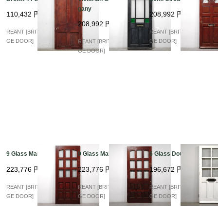
gany
110,432
円
208,992
円
208,992
円
REANT [BRITISH VINTA
REANT [BRITISH VINTA
GE DOOR]
GE DOOR]
REANT [BRITISH VINTA
GE DOOR]
9 Glass Mahogany
9 Glass Mahogany
6 Glass Double
223,776
円
223,776
円
196,672
円
REANT [BRITISH VINTA
REANT [BRITISH VINTA
REANT [BRITISH VINTA
GE DOOR]
GE DOOR]
GE DOOR]