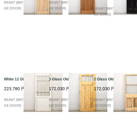
REANT [BRITISH VINTA
REANT [BRITISH VINTA
GE DOOR]
GE DOOR]
REANT [BRITISH VINTA
GE DOOR]
White 12 Glass
3 Glass Old Pine
2 Glass Old Pine
223,780
円
172,030
円
172,030
円
REANT [BRITISH VINTA
REANT [BRITISH VINTA
REANT [BRITISH VINTA
GE DOOR]
GE DOOR]
GE DOOR]