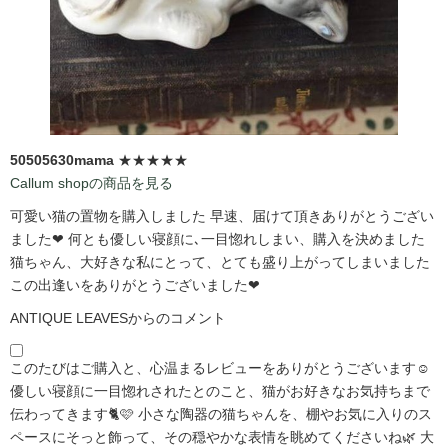
50505630mama
★★★★★
Callum shopの商品を見る
可愛い猫の置物を購入しました 早速、届けて頂きありがとうござい
ました❤ 何とも優しい寝顔に､一目惚れしまい、購入を決めました
猫ちゃん、大好きな私にとって、とても盛り上がってしまいました
この出逢いをありがとうございました❤
ANTIQUE LEAVESからのコメント
このたびはご購入と、心温まるレビューをありがとうございます☺️
優しい寝顔に一目惚れされたとのこと、猫がお好きなお気持ちまで
伝わってきます🐈🩷 小さな陶器の猫ちゃんを、棚やお気に入りのス
ペースにそっと飾って、その穏やかな表情を眺めてくださいね🌿 大