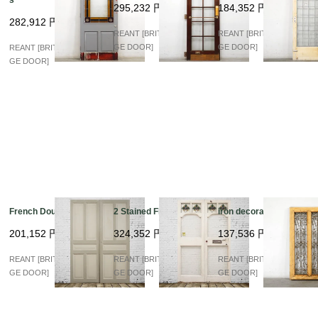
295,232
円
184,352
円
282,912
円
REANT [BRITISH VINTA
REANT [BRITISH VINTA
GE DOOR]
GE DOOR]
REANT [BRITISH VINTA
GE DOOR]
French Double Panel
2 Stained Flont
iron decoration
201,152
円
324,352
円
137,536
円
REANT [BRITISH VINTA
REANT [BRITISH VINTA
REANT [BRITISH VINTA
GE DOOR]
GE DOOR]
GE DOOR]