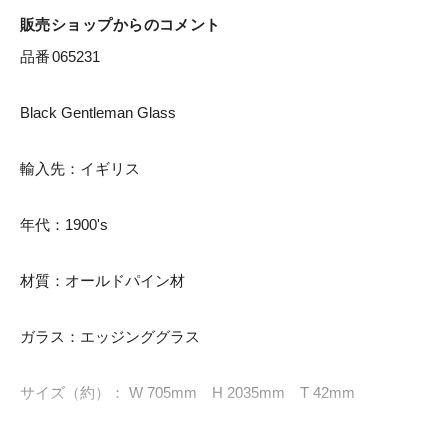
販売ショップからのコメント
品番	065231

Black Gentleman Glass

輸入先：イギリス

年代：1900's

材質：オールドパイン材

ガラス：エッジンググラス

サイズ（約）： W 705mm　H 2035mm　T 42mm
