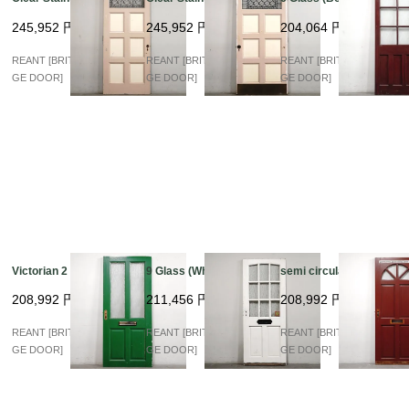
245,952
円
245,952
円
204,064
円
REANT [BRITISH VINTA
REANT [BRITISH VINTA
REANT [BRITISH VINTA
GE DOOR]
GE DOOR]
GE DOOR]
Victorian 2 Glass
9 Glass (White)
semi circular Glass
208,992
円
211,456
円
208,992
円
REANT [BRITISH VINTA
REANT [BRITISH VINTA
REANT [BRITISH VINTA
GE DOOR]
GE DOOR]
GE DOOR]