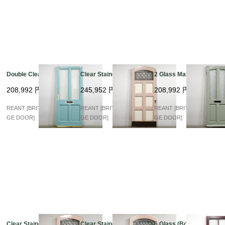
Double Clear Glass
Clear Stained arch
2 Glass Mahogany
208,992
円
245,952
円
208,992
円
REANT [BRITISH VINTA
REANT [BRITISH VINTA
REANT [BRITISH VINTA
GE DOOR]
GE DOOR]
GE DOOR]
Clear Stained arch
Clear Stained arch
6 Glass (Bordeaux)