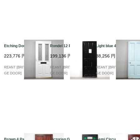
Etching Double Glass
Rondel 12 Panels
Light blue 4 Panel
223,776
円
199,136
円
88,256
円
REANT [BRITISH VINTA
REANT [BRITISH VINTA
REANT [BRITISH VINTA
GE DOOR]
GE DOOR]
GE DOOR]
Brown 4 Panel
Victorian Glass Maho
Semi Circular Glass