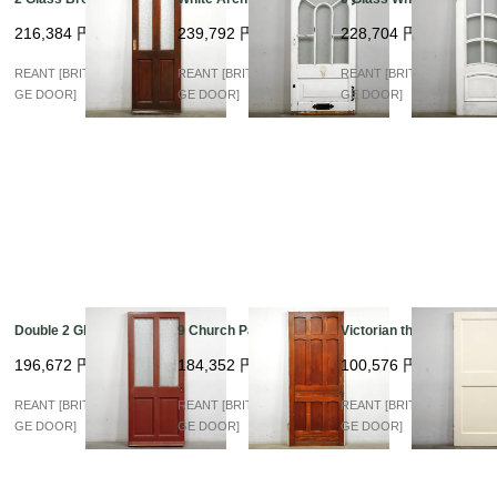
216,384
円
239,792
円
228,704
円
REANT [BRITISH VINTA
REANT [BRITISH VINTA
REANT [BRITISH VINTA
GE DOOR]
GE DOOR]
GE DOOR]
Double 2 Glass
9 Church Panel
Victorian thick Panel
196,672
円
184,352
円
100,576
円
REANT [BRITISH VINTA
REANT [BRITISH VINTA
REANT [BRITISH VINTA
GE DOOR]
GE DOOR]
GE DOOR]