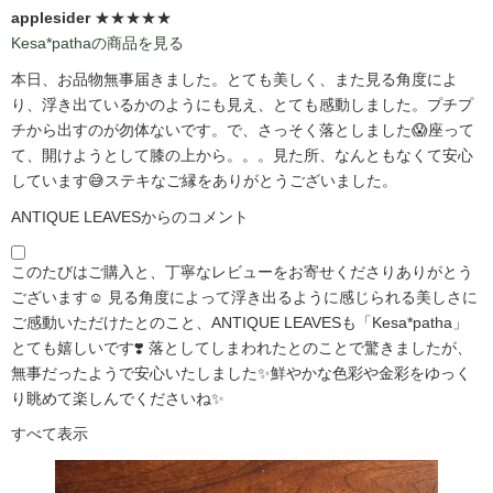
applesider
★★★★★
Kesa*pathaの商品を見る
本日、お品物無事届きました。とても美しく、また見る角度によ
り、浮き出ているかのようにも見え、とても感動しました。プチプ
チから出すのが勿体ないです。で、さっそく落としました😱座って
て、開けようとして膝の上から。。。見た所、なんともなくて安心
しています😅ステキなご縁をありがとうございました。
ANTIQUE LEAVESからのコメント
このたびはご購入と、丁寧なレビューをお寄せくださりありがとう
ございます☺️ 見る角度によって浮き出るように感じられる美しさに
ご感動いただけたとのこと、ANTIQUE LEAVESも「Kesa*patha」
とても嬉しいです❣️ 落としてしまわれたとのことで驚きましたが、
無事だったようで安心いたしました✨鮮やかな色彩や金彩をゆっく
り眺めて楽しんでくださいね✨
すべて表示