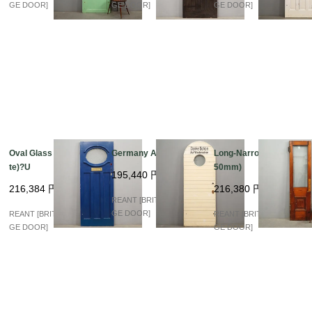
加工につきまして、お気軽にご相談ください。

GE DOOR]
GE DOOR]
GE DOOR]
※アンティークドアの為、表面に傷など年月の経過した歴史
と趣のある外観です。

現状でのお渡しとなります。

表記サイズについて：左右で多少サイズが異なります、表記
は最小値となっております。

Oval Glass (Blue&Whi
Germany Arch Glass
Long-Narrow (580×21
te)?U
50mm)
195,440
円
216,384
円
216,380
円
REANT [BRITISH VINTA
GE DOOR]
REANT [BRITISH VINTA
REANT [BRITISH VINTA
GE DOOR]
GE DOOR]