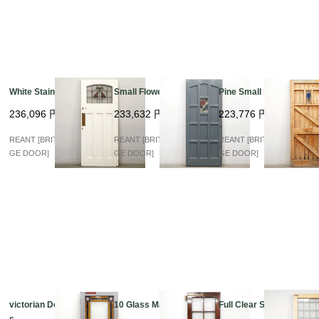
White Stained Glass
Small Flower Stained
Pine Small Stained
236,096
円
233,632
円
223,776
円
REANT [BRITISH VINTA
REANT [BRITISH VINTA
REANT [BRITISH VINTA
GE DOOR]
GE DOOR]
GE DOOR]
victorian Double Glas
10 Glass Mahogany
Full Clear Stained
s