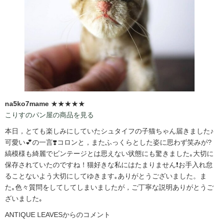
na5ko7mame
★★★★★
こりすのパン屋の商品を見る
本日，とても楽しみにしていたシュタイフの子猫ちゃん届きました♪
可愛い💕の一言❣️コロンと，またふっくらとした姿に思わず笑みが?️
縞模様も綺麗でビンテージとは思えない状態にも驚きました｡大切に
保存されていたのですね！猫好きな私にはたまりません❗️お手入れ怠
ることないよう大切にしてゆきます｡ありがとうございました。ま
た｡色々質問をしてしてしまいましたが，ご丁寧な説明ありがとうご
ざいました｡
ANTIQUE LEAVESからのコメント