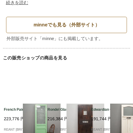
重量（約）：32kg

続きを読む
--------------------

【現状】

戸当り　：無

この販売ショップの商品を見る
カラー　：表（ブラック）　裏（ブラック）

備考　：

--------------------

French Painting Glass
Rondel Glass Flont?U
Edwardian Glass?U
取手（ドアノブ・レバーハンドル）などの取付やドアの吊り
223,776
円
216,384
円
191,744
円
込み・

REANT [BRITISH VINTA
REANT [BRITISH VINTA
REANT [BRITISH VINTA