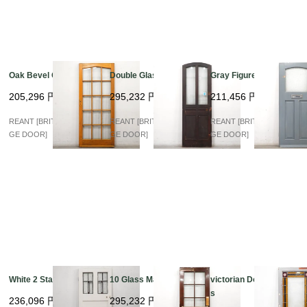
Oak Bevel Glass
Double Glass Arch
Gray Figured Glass
205,296
円
295,232
円
211,456
円
REANT [BRITISH VINTA
REANT [BRITISH VINTA
REANT [BRITISH VINTA
GE DOOR]
GE DOOR]
GE DOOR]
White 2 Stained
10 Glass Mahogany
victorian Double Glas
s
236,096
円
295,232
円