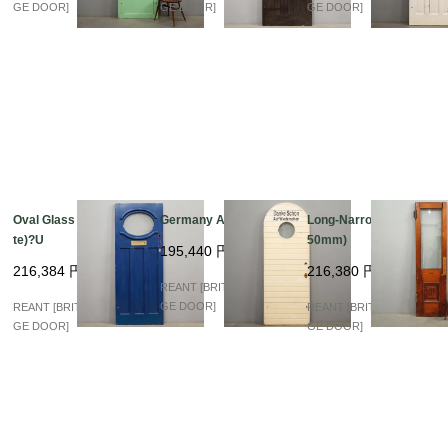
加工につきまして、お気軽にご相談ください。

GE DOOR]
GE DOOR]
GE DOOR]
※アンティークドアの為、表面に傷など年月の経過した歴史
と趣のある外観です。

現状でのお渡しとなります。

表記サイズについて：左右で多少サイズが異なります、表記
は最小値となっております。

Oval Glass (Blue&Whi
Germany Arch Glass
Long-Narrow (580×21
te)?U
50mm)
195,440
円
216,384
円
216,380
円
REANT [BRITISH VINTA
GE DOOR]
REANT [BRITISH VINTA
REANT [BRITISH VINTA
GE DOOR]
GE DOOR]