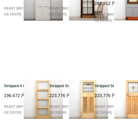
282,912
円
REANT [BRITISH VINTA
REANT [BRITISH VINTA
GE DOOR]
GE DOOR]
REANT [BRITISH VINTA
GE DOOR]
Stripped 4 Glass
Stripped Stained
Stripped Stained
196,672
円
223,776
円
223,776
円
REANT [BRITISH VINTA
REANT [BRITISH VINTA
REANT [BRITISH VINTA
GE DOOR]
GE DOOR]
GE DOOR]