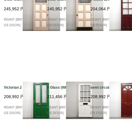
245,952
円
245,952
円
204,064
円
REANT [BRITISH VINTA
REANT [BRITISH VINTA
REANT [BRITISH VINTA
GE DOOR]
GE DOOR]
GE DOOR]
Victorian 2 Glass
9 Glass (White)
semi circular Glass
208,992
円
211,456
円
208,992
円
REANT [BRITISH VINTA
REANT [BRITISH VINTA
REANT [BRITISH VINTA
GE DOOR]
GE DOOR]
GE DOOR]