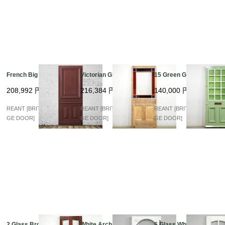
French Big Panel
Victorian Glass
15 Green Glas 37D
208,992
円
216,384
円
140,000
円
REANT [BRITISH VINTA
REANT [BRITISH VINTA
REANT [BRITISH VINTA
GE DOOR]
GE DOOR]
GE DOOR]
2 Glass Brown
White Arch Glass
6 Glass White