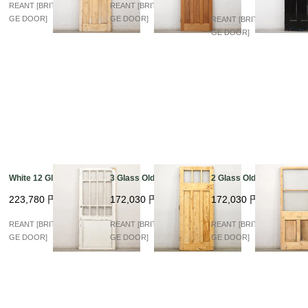
REANT [BRITISH VINTA
REANT [BRITISH VINTA
GE DOOR]
GE DOOR]
REANT [BRITISH VINTA
GE DOOR]
White 12 Glass
3 Glass Old Pine
2 Glass Old Pine
223,780
円
172,030
円
172,030
円
REANT [BRITISH VINTA
REANT [BRITISH VINTA
REANT [BRITISH VINTA
GE DOOR]
GE DOOR]
GE DOOR]