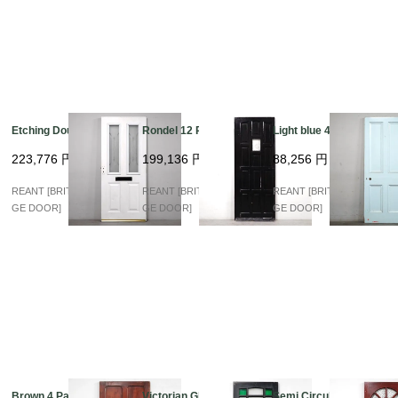
Etching Double Glass
Rondel 12 Panels
Light blue 4 Panel
223,776
円
199,136
円
88,256
円
REANT [BRITISH VINTA
REANT [BRITISH VINTA
REANT [BRITISH VINTA
GE DOOR]
GE DOOR]
GE DOOR]
Brown 4 Panel
Victorian Glass Maho
Semi Circular Glass