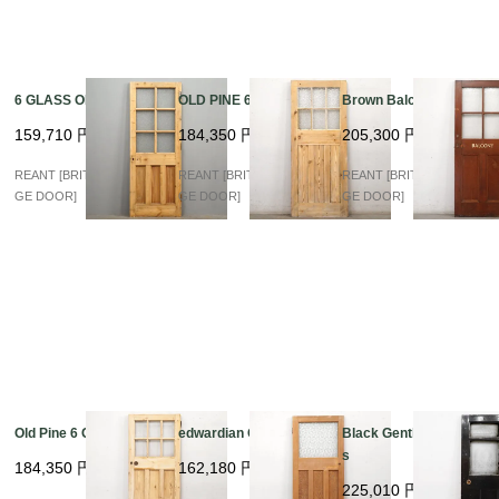
6 GLASS OLD PINE
OLD PINE 6 GLASS
Brown Balcony Glass
159,710
円
184,350
円
205,300
円
REANT [BRITISH VINTA
REANT [BRITISH VINTA
REANT [BRITISH VINTA
GE DOOR]
GE DOOR]
GE DOOR]
Old Pine 6 Glass
edwardian Old Pine
Black Gentleman Glas
s
184,350
円
162,180
円
225,010
円