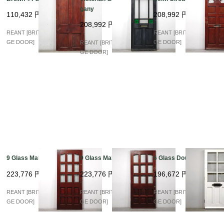
gany
110,432
円
208,992
円
208,992
円
REANT [BRITISH VINTA
REANT [BRITISH VINTA
GE DOOR]
GE DOOR]
REANT [BRITISH VINTA
GE DOOR]
9 Glass Mahogany
9 Glass Mahogany
6 Glass Double
223,776
円
223,776
円
196,672
円
REANT [BRITISH VINTA
REANT [BRITISH VINTA
REANT [BRITISH VINTA
GE DOOR]
GE DOOR]
GE DOOR]