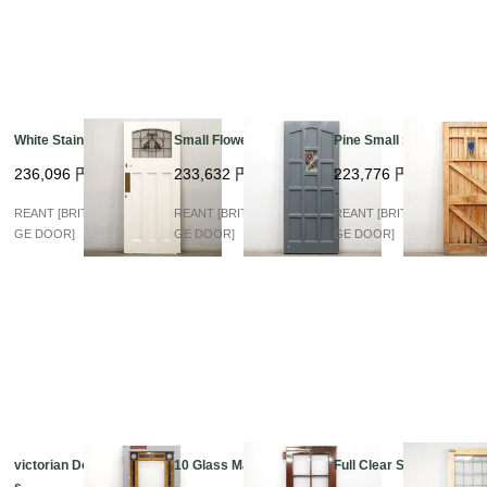
White Stained Glass
Small Flower Stained
Pine Small Stained
236,096
円
233,632
円
223,776
円
REANT [BRITISH VINTA
REANT [BRITISH VINTA
REANT [BRITISH VINTA
GE DOOR]
GE DOOR]
GE DOOR]
victorian Double Glas
10 Glass Mahogany
Full Clear Stained
s