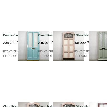
Double Clear Glass
Clear Stained arch
2 Glass Mahogany
208,992
円
245,952
円
208,992
円
REANT [BRITISH VINTA
REANT [BRITISH VINTA
REANT [BRITISH VINTA
GE DOOR]
GE DOOR]
GE DOOR]
Clear Stained arch
Clear Stained arch
6 Glass (Bordeaux)