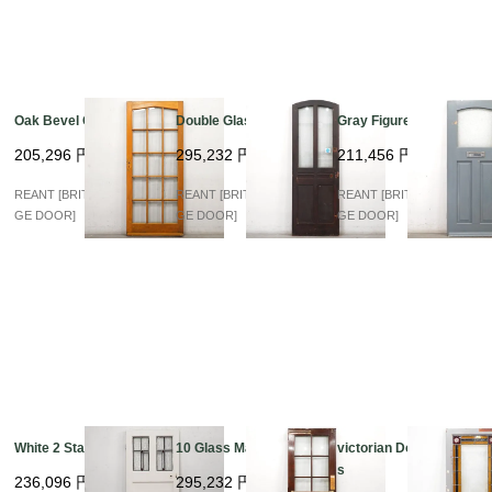
Oak Bevel Glass
Double Glass Arch
Gray Figured Glass
205,296
円
295,232
円
211,456
円
REANT [BRITISH VINTA
REANT [BRITISH VINTA
REANT [BRITISH VINTA
GE DOOR]
GE DOOR]
GE DOOR]
White 2 Stained
10 Glass Mahogany
victorian Double Glas
s
236,096
円
295,232
円