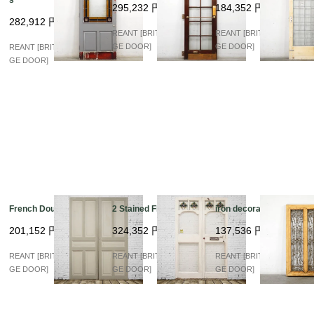
295,232
円
184,352
円
282,912
円
REANT [BRITISH VINTA
REANT [BRITISH VINTA
GE DOOR]
GE DOOR]
REANT [BRITISH VINTA
GE DOOR]
French Double Panel
2 Stained Flont
iron decoration
201,152
円
324,352
円
137,536
円
REANT [BRITISH VINTA
REANT [BRITISH VINTA
REANT [BRITISH VINTA
GE DOOR]
GE DOOR]
GE DOOR]