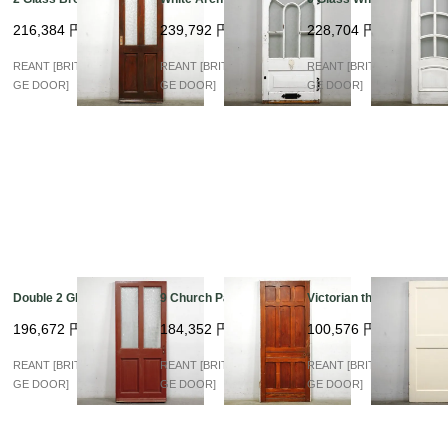
216,384
円
239,792
円
228,704
円
REANT [BRITISH VINTA
REANT [BRITISH VINTA
REANT [BRITISH VINTA
GE DOOR]
GE DOOR]
GE DOOR]
Double 2 Glass
9 Church Panel
Victorian thick Panel
196,672
円
184,352
円
100,576
円
REANT [BRITISH VINTA
REANT [BRITISH VINTA
REANT [BRITISH VINTA
GE DOOR]
GE DOOR]
GE DOOR]