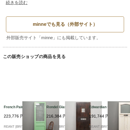
重量（約）：29kg

続きを読む
--------------------

【現状】

戸当り　：無

この販売ショップの商品を見る
カラー　：表（ナチュラル）　裏（ナチュラル）

付属　：キーホールカバー

--------------------

French Painting Glass
Rondel Glass Flont?U
Edwardian Glass?U
取手（ドアノブ・レバーハンドル）などの取付やドアの吊り
223,776
円
216,384
円
191,744
円
込み・

REANT [BRITISH VINTA
REANT [BRITISH VINTA
REANT [BRITISH VINTA