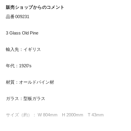
販売ショップからのコメント
品番	009231

3 Glass Old Pine

輸入先：イギリス

年代：1920's

材質：オールドパイン材

ガラス：型板ガラス

サイズ（約）： W 804mm　H 2000mm　T 43mm
