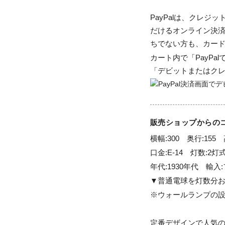
PayPalは、クレ
だけるオンライン決済
ちでない方も、カー
カート内で「PayP
「デビットまたはク
販売ショップからの
横幅:300　奥行:155　
口金:E-14　灯数:2灯
年代:1930年代　輸入:
▼普通電球を灯数分お
※ウォールランプの設
定番デザインで人気