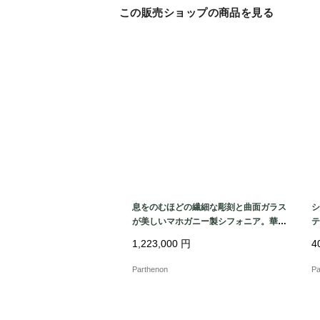
この販売ショップの商品を見る
息をのむほどの繊細な彫刻と曲面ガラス
シ
が美しいマホガニー製シフォニア。華や
テ
かな存在感を放つミラー付きキャビネッ
フ
1,223,000
円
4
ト【k182】
Parthenon
Pa