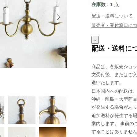
在庫数：1 点
配送・送料について
販売者・受付窓口に
×
配送・送料に
商品は、各販売ショッ
文受付後、またはご入
送いたします。
日本国内への配送は、
沖縄・離島・大型商
が発生する場合があ
追加送料が発生する
案内します。 事前の
することはありませ