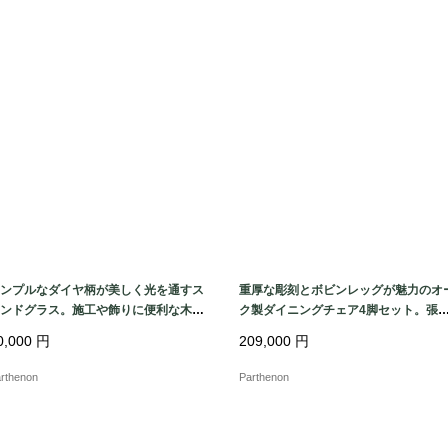
ンプルなダイヤ柄が美しく光を通すス
重厚な彫刻とボビンレッグが魅力のオ
ンドグラス。施工や飾りに便利な木製
ク製ダイニングチェア4脚セット。張
レーム付き。【51625-1】
替え済みで快適な座り心地。【c325】
0,000
円
209,000
円
rthenon
Parthenon