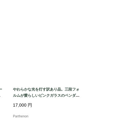
ー
やわらかな光を灯す訳あり品。三段フォ
り
ルムが愛らしいピンクガラスのペンダン
トライト【8520-4】
17,000
円
Parthenon