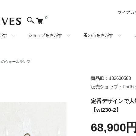
マイアカ
0
がす
ショップをさがす
蚤の市をさがす
クのウォールランプ
商品ID：182690588
販売ショップ：
Parth
定番デザインで人
【wl230-2】
68,900