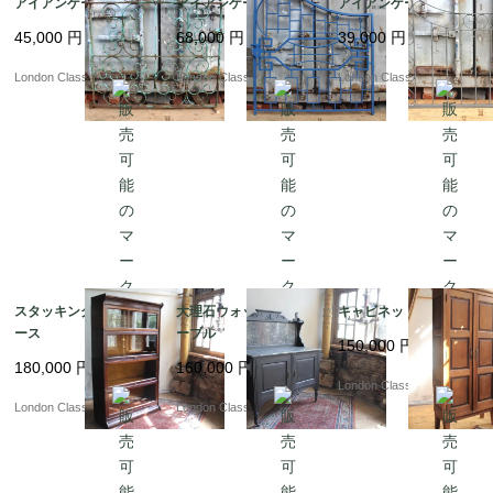
アイアンゲート??4
アイアンゲート?ｂQ
アイアンゲート?ｂP
45,000
円
68,000
円
39,000
円
London Classics
London Classics
London Classics
スタッキングブックケ
大理石ウォッシングテ
キャビネット
ース
ーブル
150,000
円
180,000
円
160,000
円
London Classics
London Classics
London Classics