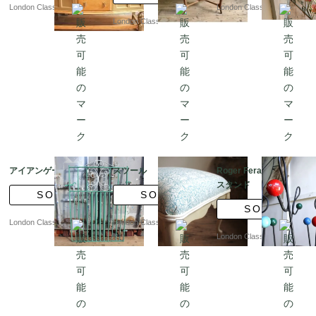
London Classics
London Classics
London Classics
アイアンゲート?ｂR
スツール
Roger Feraud コート
スタンド
SOLD
SOLD
SOLD
London Classics
London Classics
London Classics