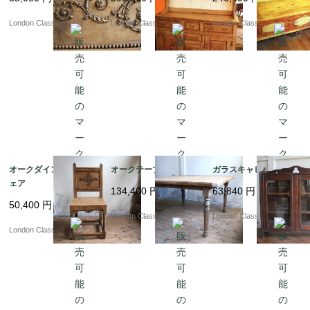
London Classics
London Classics
London Classics
オークダインイングチ
オークテーブル
ガラスキャビネット
ェア
134,400
円
63,840
円
50,400
円
London Classics
London Classics
London Classics