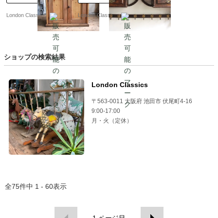
London Classics
London Classics
ショップの検索結果
London Classics
〒563-0011 大阪府 池田市 伏尾町4-16
9:00-17:00
月・火（定休）
全
75
件中
1 - 60
表示
1
ページ目