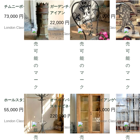
チムニーポット
ガーデンチェア?ｂP
toy 馬
アイアン
73,000
円
45,000
円
22,000
円
London Classics
London Classics
London Classics
ホールスタンド
オールドパイン ガラ
アイアンゲート??8
スキャビネット
55,000
円
45,000
円
220,000
円
London Classics
London Classics
London Classics