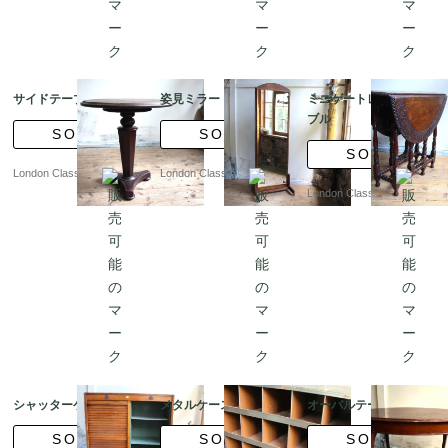
サイドテーブル
姿見ミラー
ミニゲートレッグテー
ブル
SOLD
SOLD
SOLD
London Classics
London Classics
London Classics
シャッターケース
メタルケース
オーバルテーブル
SOLD
SOLD
SOLD