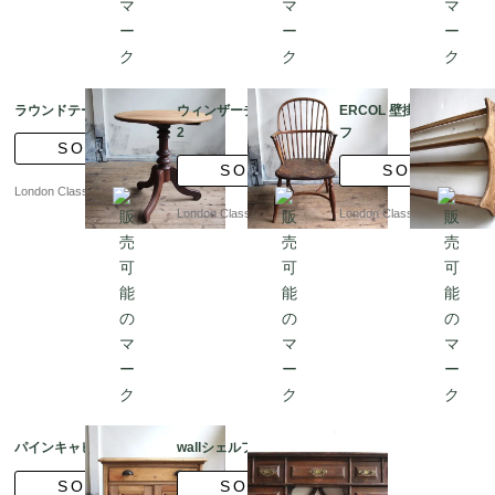
ラウンドテーブル
ウィンザーチェア ??
ERCOL 壁掛けシェル
2
フ
SOLD
SOLD
SOLD
London Classics
London Classics
London Classics
パインキャビネット
wallシェルフ
SOLD
SOLD