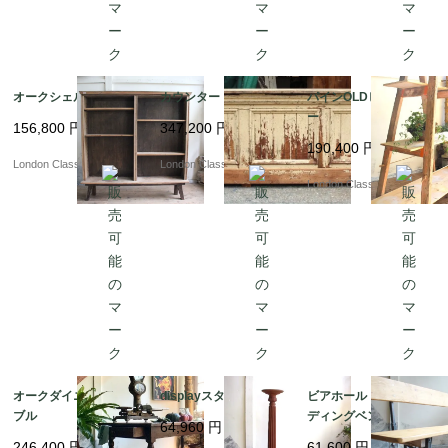
オークシェルフ
カウンター
パインOLDビッグラダ
ー
156,800
円
347,200
円
190,400
円
London Classics
London Classics
London Classics
オークダイニングテー
displayスタンド
ビアホール フォール
ブル
ディングベンチ
64,960
円
246,400
円
61,600
円