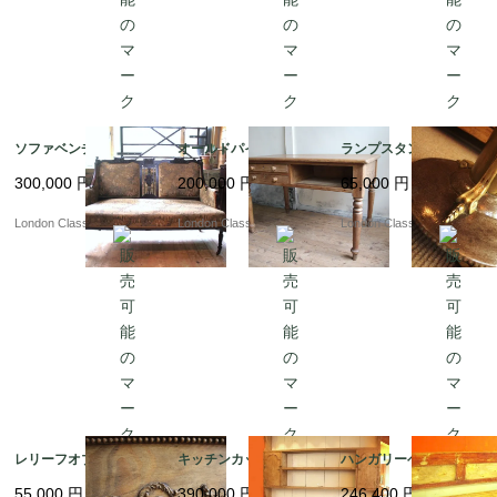
ソファベンチ
オールドパインデスク
ランプスタンド
300,000
円
200,000
円
65,000
円
London Classics
London Classics
London Classics
レリーフオブジェ
キッチンカップボード
ハンガリーベンチ
55,000
円
390,000
円
246,400
円