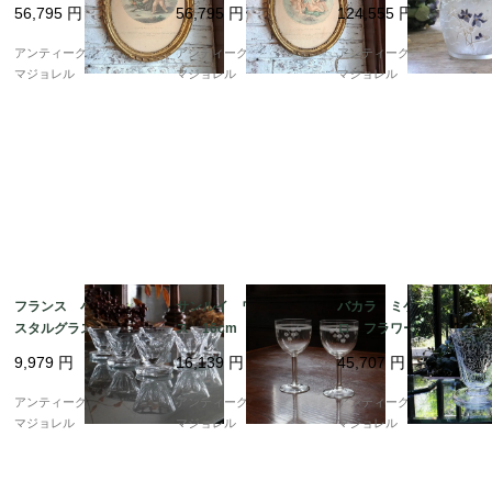
銅版画が入ったオーバ
銅版画が入ったオーバ
エ ガラスビスケット
56,795
円
56,795
円
124,555
円
ルゴールドフレーム 7
ルゴールドフレーム 7
ジャー 6696
421_01
421_02
アンティークギャラリー
アンティークギャラリー
アンティークギャラリー
マジョレル
マジョレル
マジョレル
フランス 小さなクリ
サンルイ ワイングラ
バカラ ミケランジェ
スタルグラス 7524
ス 16cm 6856
ロ フラワーベース 1
25mm 6787
9,979
円
16,139
円
45,707
円
アンティークギャラリー
アンティークギャラリー
アンティークギャラリー
マジョレル
マジョレル
マジョレル