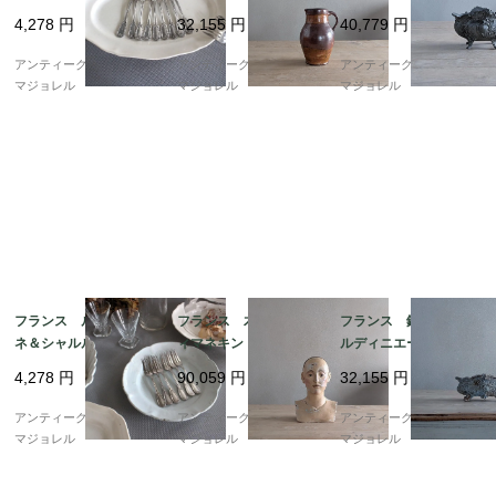
ッドフォーク 7538_2
ール 7750
4,278
円
32,155
円
40,779
円
3_33
アンティークギャラリー
アンティークギャラリー
アンティークギャラリー
マジョレル
マジョレル
マジョレル
フランス ルイラヴィ
フランス 木製のレデ
フランス 鋳物のジャ
ネ＆シャルルダンフェ
ィマネキン 7568
ルディニエール 7110
ール社製 シルバープ
4,278
円
90,059
円
32,155
円
レーテッドフォーク 7
538_34_45
アンティークギャラリー
アンティークギャラリー
アンティークギャラリー
マジョレル
マジョレル
マジョレル