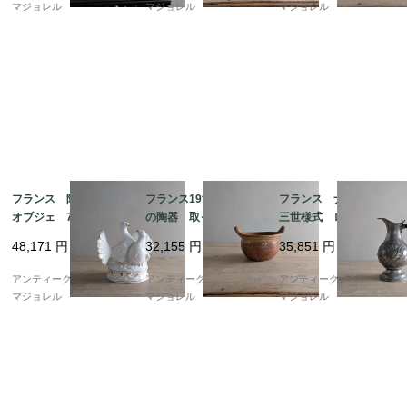
マジョレル
マジョレル
マジョレル
フランス 陶製 鳩の
フランス19世紀 南仏
フランス ナポレオン
オブジェ 7272
の陶器 取っ手が付い
三世様式 ロカイユ柄
たポタリーポット 70
の大きなエタン（ピュ
48,171
円
32,155
円
35,851
円
80
ーター）ジャグ 7856
アンティークギャラリー
アンティークギャラリー
アンティークギャラリー
マジョレル
マジョレル
マジョレル