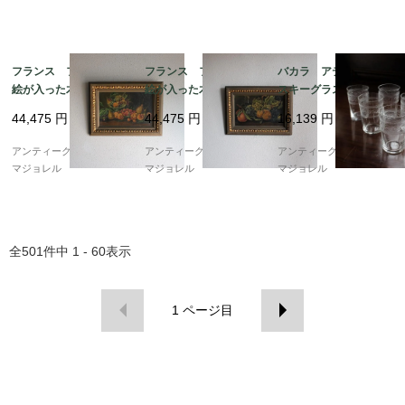
フランス フルーツの
フランス フルーツの
バカラ アテネ ウイ
絵が入った木製フレー
絵が入った木製フレー
スキーグラス 80mm
ム 1912年 6479_02
ム 1912年 6479_01
5590
44,475
円
44,475
円
16,139
円
アンティークギャラリー
アンティークギャラリー
アンティークギャラリー
マジョレル
マジョレル
マジョレル
全
501
件中
1 - 60
表示
1
ページ目