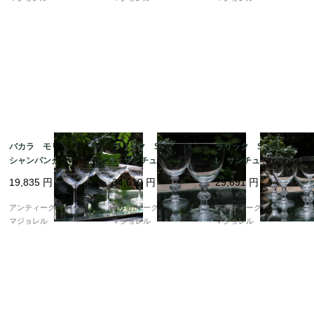
バカラ モリエール
ラリック Saint Huber
ラリック Saint Huber
シャンパンクープ 12
t サンチュベール ワ
t サンチュベール ワ
5mm 5893
イングラス 146mm
イングラス 119mm
19,835
円
34,619
円
29,691
円
7428
7427
アンティークギャラリー
アンティークギャラリー
アンティークギャラリー
マジョレル
マジョレル
マジョレル