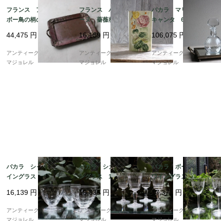
フランス アールヌー
フランス バルボティ
バカラ マリヨン デ
ボー鳥の柄のシルバー
ーヌ 薔薇柄の壁掛け
キャンタ 6687
プレーテッドトレイ 6
フラワーベース 223
44,475
円
16,139
円
106,075
円
799
mm 6522_02
アンティークギャラリー
アンティークギャラリー
アンティークギャラリー
マジョレル
マジョレル
マジョレル
バカラ シャルム ワ
バカラ シカゴ ワイ
バカラ ボーアルネ
イングラス マーク無
ングラス 112mm 595
ワイングラス 5911
し 5948
7
16,139
円
19,835
円
17,371
円
アンティークギャラリー
アンティークギャラリー
アンティークギャラリー
マジョレル
マジョレル
マジョレル