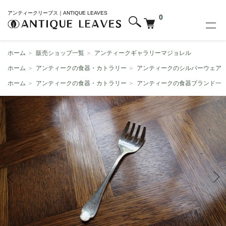
アンティークリーブス｜ANTIQUE LEAVES
0
ホーム
＞
販売ショップ一覧
＞
アンティークギャラリーマジョレル
ホーム
＞
アンティークの食器・カトラリー
＞
アンティークのシルバーウェア
ホーム
＞
アンティークの食器・カトラリー
＞
アンティークの食器ブランド一