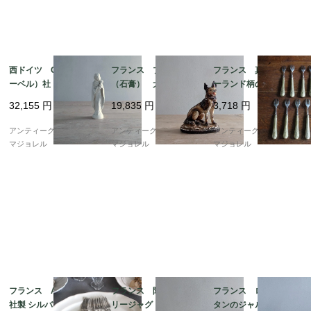
西ドイツ Goebel（ゲ
フランス プラスター
フランス 真鍮製 ガ
ーベル）社 フンメル人
（石膏） 犬の置物 2
ーランド柄のデザート
形 陶磁器の聖母子
65mm 7126
フォーク 5846
32,155
円
19,835
円
3,718
円
像 7176
アンティークギャラリー
アンティークギャラリー
アンティークギャラリー
マジョレル
マジョレル
マジョレル
フランス A. Frionnet
フランス 陶器 ポタ
フランス ロココ エ
社製 シルバープレーテ
リージャグ 7290
タンのジャルディニエ