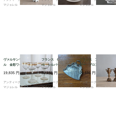
マジョレル
マジョレル
マジョレル
ヴァルサンランベー
フランス Cailar Baya
フランス アールヌー
ル 金彩ワイングラ
rd シルバープレー
ボー ブロンズキャン
ス 121mm 6868
ト ダストパン 0879
ドルスタンド 7024
19,835
円
32,155
円
29,691
円
アンティークギャラリー
アンティークギャラリー
アンティークギャラリー
マジョレル
マジョレル
マジョレル