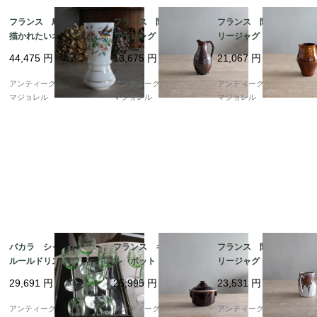
フランス 鳥の絵が得
フランス 陶器 ポタ
フランス 陶器 ポタ
描かれたいオパリンガ
リージャグ 7268
リージャグ 7193
ラスのフラワーベー
44,475
円
13,675
円
21,067
円
ス 7448
アンティークギャラリー
アンティークギャラリー
アンティークギャラリー
マジョレル
マジョレル
マジョレル
バカラ シャブリ フ
フランス キュノワー
フランス 陶器 ポタ
ルールドリス グリー
ル ポット 7107
リージャグ 7121
ンのグラス（ウランガ
29,691
円
25,995
円
23,531
円
ラス） 12cm 6682
アンティークギャラリー
アンティークギャラリー
アンティークギャラリー