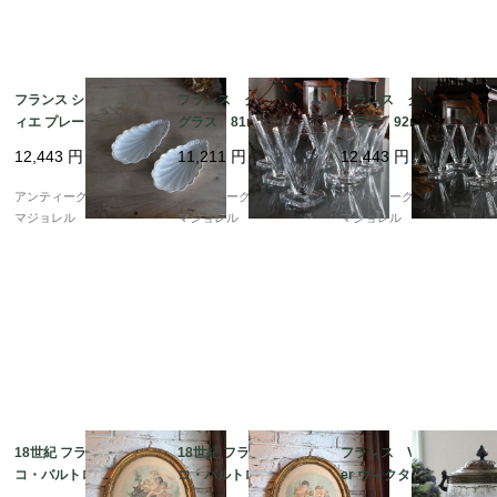
フランス シェル ラヴ
フランス クリスタル
フランス クリスタル
ィエ プレート 7517
グラス 81mm 7435
グラス 92mm 7436
12,443
円
11,211
円
12,443
円
アンティークギャラリー
アンティークギャラリー
アンティークギャラリー
マジョレル
マジョレル
マジョレル
18世紀 フランチェス
18世紀 フランチェス
フランス Victor Sagli
コ・バルトロッツィの
コ・バルトロッツィの
er ヴィクター・サグリ