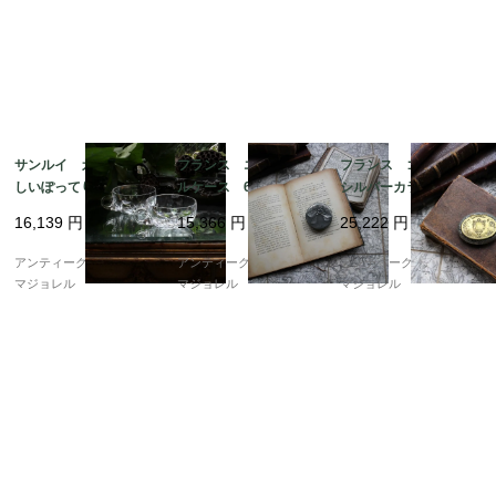
サンルイ カットが美
フランス エタンのピ
フランス ゴールドと
しいぽってりとしたカ
ルケース 6807
シルバーカラーのミラ
スタードグラス 6863
ー付きケース 6805
16,139
円
15,366
円
25,222
円
アンティークギャラリー
アンティークギャラリー
アンティークギャラリー
マジョレル
マジョレル
マジョレル