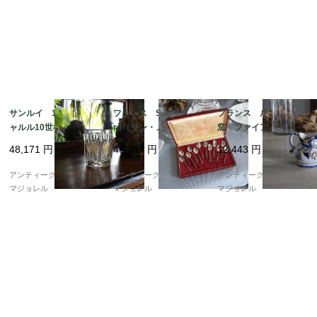
サンルイ 19世紀 シ
フランス Saint Meda
フランス ルーアン
ャルル10世様式 金彩
rd（サン・メダ?ル）シ
窯 ファイアンス焼
タンブラーグラス 74
ルバープレーテッドス
き スモールジャグ 7
48,171
円
45,707
円
12,443
円
23
プーン12本セット 73
508
67
アンティークギャラリー
アンティークギャラリー
アンティークギャラリー
マジョレル
マジョレル
マジョレル