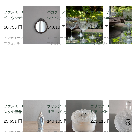
フランス ルイ16世様
バカラ ジョルジュ・
サンルイ ワイングラ
式 ウッデンミラー 6
シュバリエ フォント
ス 1908年カタログ掲
334
ネー ローズ柄 グラ
載 115mm 7954
56,795
円
34,619
円
13,675
円
ス 105mm 7952
アンティークギャラリー
アンティークギャラリー
アンティークギャラリー
マジョレル
マジョレル
マジョレル
フランス 19世紀 ビ
ラリック Dahlia ダ
ラリック Dahlia ダ
スクの聖母マリア像 7
リア パウダーケー
リア パヒュームボト
237
ス 7096
ル 香水瓶 7095
29,691
円
149,195
円
223,115
円
アンティークギャラリー
アンティークギャラリー
アンティークギャラリー