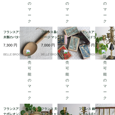
フランスアンティーク
フランス蚤の市 ヴィン
フランスアンティーク
木製のバタースコップ
テージ マッチ箱 6個セ
5灯カンドラブラ 燭台
（Pelle à beurre） 19
ット ドイツ・ベルギー
ナポレオン3世様式 真
7,300
円
7,000
円
25,000
円
世紀〜20世紀初頭 蚤の
製 1920-50年代 アンテ
鍮装飾 19世紀後半｜フ
市｜フランス発送（到
ィーク 蚤の市｜フラン
ランス発送（到着まで2
BELLE BROCANTE
BELLE BROCANTE
BELLE BROCANTE
着まで2-3週間）
ス発送（到着まで2-3週
-3週間）
間）
フランスアンティーク
フランス 天使（プッ
フランス 銅製キッチン
ナポレオン3世様式 モ
ト）のキャンドルスタ
ツール 5点セット 壁掛