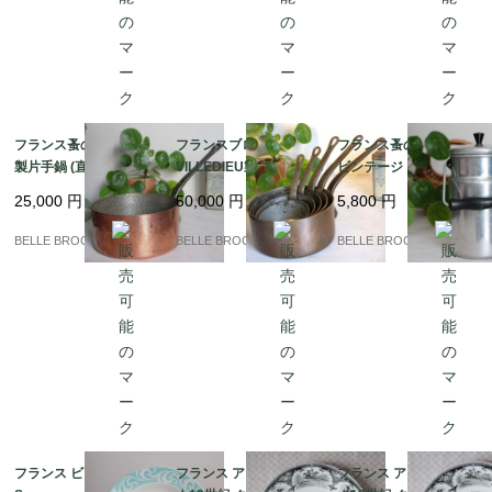
フランス蚤の市発 ★銅
フランスブロカント☆
フランス蚤の市より★
製片手鍋 (直径20cm/深
VILLEDIEU製 重厚2m
ビンテージ アルミ製 ミ
さ10cm)｜フランス発
m厚 銅製片手鍋 5点フ
ルクポット（1L表示）
25,000
円
50,000
円
5,800
円
送（到着まで2-3週間）
ルセット 鋳鉄ハンドル
｜フランス発送（到着
/ コッパー｜フランス発
まで2-3週間）
BELLE BROCANTE
BELLE BROCANTE
BELLE BROCANTE
送（到着まで2-3週間）
フランス ビンテージ★
フランス アンティーク
フランス アンティーク