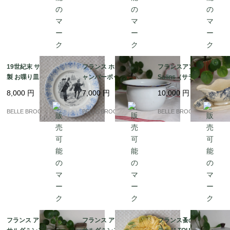
19世紀末 サルグミンヌ
フランス ホーロー製チ
フランスアンティーク
製 お喋り皿「Légume
ャンバーポット 白×ネ
Salins（サラン）窯 勿
s / OIGNONS（玉ね
イビー 持ち手付き ポッ
忘草とガーランドのソ
8,000
円
7,000
円
10,000
円
ぎ）」フランスアンテ
ト 蚤の市｜フランス発
ーシエール / ブルー 19
ィーク プレート｜フラ
送（到着まで2-3週間）
00年代初頭｜フランス
BELLE BROCANTE
BELLE BROCANTE
BELLE BROCANTE
ンス発送（到着まで2-3
発送（到着まで2-3週
週間）
間）
フランス アンティーク
フランス アンティーク
フランス蚤の市 ヴィン