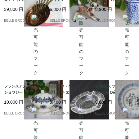
ト 蚤の市 銅鍋 コッパ
ィギュリン バンビ 置物
ーローキャニスター "C
39,800
円
6,800
円
8,900
円
ーパン｜フランス発送
レトロ｜フランス発送
afé" ブルー＆ホワイト
（到着まで2-3週間）
（到着まで2-3週間）
幾何学模様（1920-30
BELLE BROCANTE
BELLE BROCANTE
BELLE BROCANTE
年代頃）｜フランス発
送（到着まで2-3週間）
フランスアンティーク
フランス・ヴィンテー
19世紀末 サルグミンヌ
ショワジー・ル・ロワ
ジ】希少 エビアン(evia
製「Les Délices de la
"GAGNY" ソースポッ
n) CACHAT ガラス灰
Table」果物柄プレート
10,000
円
5,400
円
8,000
円
ト / ソーシエール 蓋付
皿 / 蚤の市 1960-70s｜
フランスアンティーク
｜フランス発送（到着
フランス発送（到着ま
｜フランス発送（到着
BELLE BROCANTE
BELLE BROCANTE
BELLE BROCANTE
まで2-3週間）
で2-3週間）
まで2-3週間）