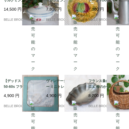
サルグミンヌ / CAROL
サルグミンヌ バルボテ
テージ TOURNUS アル
Eシリーズ 蓋付きレギ
ィーヌ 飾り皿 リンゴと
ミ コーヒーポット 持ち
14,500
円
7,800
円
7,300
円
ュミエ（スープボウ
葉の浮き彫り 19cm Sa
手ベークライト｜フラ
ル） 赤い花とブルーチ
rreguemines｜フラン
ンス発送（到着まで2-3
BELLE BROCANTE
BELLE BROCANTE
BELLE BROCANTE
ェック｜フランス発送
ス発送（到着まで2-3週
週間）
（到着まで2-3週間）
間）
【デッドストック】19
ヴィンテージ ピュータ
フランス蚤の市 ミニパ
50-60s フランス製 ヴ
ー ミニトレイ イタリア
ニエ 柳のかご / 飴色 ブ
ィンテージリネン ハン
製 METALARS 錫製 小
ロカント｜フランス発
4,900
円
4,900
円
8,200
円
カチ 花冠とイニシャル
皿 アクセサリートレイ
送（到着まで2-3週間）
「G」の手刺繍｜フラ
｜フランス発送（到着
BELLE BROCANTE
BELLE BROCANTE
BELLE BROCANTE
ンス発送（到着まで2-3
まで2-3週間）
週間）