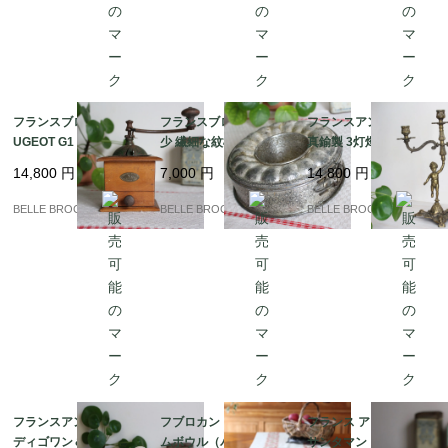
フランスブロカント PE
フランスブロカント 稀
フランスアンティーク
UGEOT G1 プジョー コ
少 繊細な紋様 エンボス
真鍮製 3灯燭台 天使の
ーヒーミル ライオンロ
加工のクグロフ型 スプ
プット カンドラブラ 置
14,800
円
7,000
円
14,800
円
ゴ 蚤の市｜フランス発
リングフォーム ケーキ
き物｜フランス発送
送（到着まで2-3週間）
型 蚤の市｜フランス発
（到着まで2-3週間）
BELLE BROCANTE
BELLE BROCANTE
BELLE BROCANTE
送（到着まで2-3週間）
フランスアンティーク
フブロカント 銅製ジャ
フランス アンティーク
ディゴワン＆サルグミ
ムボウル（バサン・
サンタマン（Saint-Am