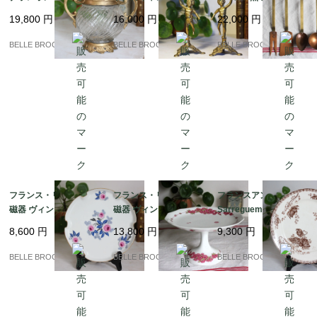
ールガラスのシュガー
ンド ペア 2客セット 真
けラック付き コッパー
19,800
円
16,000
円
22,000
円
ポット / ボンボニエー
鍮製 ロココ様式 燭台｜
＆ブラス 蚤の市｜フラ
ル 貴婦人の小物入れ｜
フランス発送（到着ま
ンス発送（到着まで2-3
BELLE BROCANTE
BELLE BROCANTE
BELLE BROCANTE
フランス発送（到着ま
で2-3週間）
週間）
で2-3週間）
フランス・リモージュ
フランス・リモージュ
フランスアンティーク
磁器 ヴィンテージ ｜フ
磁器 ヴィンテージ コン
Sarreguemines サルグ
ランス発送（到着まで2
ポティエ / 12角形の高
ミンヌ / ROYAT（ロワ
8,600
円
13,800
円
9,300
円
-3週間）
台皿 ピンクの花模様 Li
イヤル）プレート 茶色
moges Unique｜フラ
｜フランス発送（到着
BELLE BROCANTE
BELLE BROCANTE
BELLE BROCANTE
ンス発送（到着まで2-3
まで2-3週間）
週間）