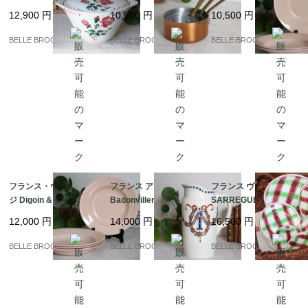
ーン / ステンシル スー
点セット MADE IN FR
mines ピンクの深皿2
12,900
円
10,500
円
10,500
円
プポット 蓋付き深皿｜
ANCE / 真鍮ハンドル
枚十大皿1枚｜フランス
フランス発送（到着ま
コッパー ミニ片手鍋
発送（到着まで2-3週
BELLE BROCANTE
BELLE BROCANTE
BELLE BROCANTE
で2-3週間）
間）
フランス・ヴィンテー
フランス アンティーク
フランス ヴィンテージ
ジ Digoin & Sarregue
Badonviller バドンヴ
SARREGUEMINES DI
mines ピンクの深皿
ィレ リボンと薔薇のガ
GOIN サルグミンヌ デ
12,000
円
14,000
円
16,500
円
（スープ・パスタプレ
ーランド ピシェ（水差
ィゴワン / SOUSSE チ
ート）4枚セット｜フラ
し）｜フランス発送
ェック柄のプレート バ
BELLE BROCANTE
BELLE BROCANTE
BELLE BROCANTE
ンス発送（到着まで2-3
（到着まで2-3週間）
スク風｜フランス発送
週間）
（到着まで2-3週間）