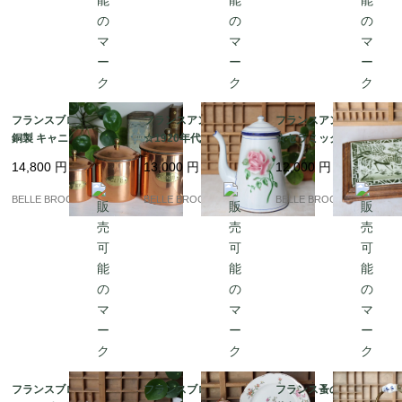
フランスブロカント |
フランスアンティーク
フランスアンティーク
銅製 キャニスター3点
☆1920年代 Japy La R
☆セラミックタイル鍋
セット (THÉ / CAFÉ / S
ose ホーロー コーヒー
敷き、鳥のモチーフ、
14,800
円
13,000
円
12,000
円
UCRE) | ヴィンテージ
ポット、シャビーシッ
木製の縁取り｜フラン
雑貨｜フランス発送
クスタイル｜フランス
ス発送（到着まで2-3週
BELLE BROCANTE
BELLE BROCANTE
BELLE BROCANTE
（到着まで2-3週間）
発送（到着まで2-3週
間）
間）
フランスブロカント★
フランスブロカント★
フランス蚤の市★銅製