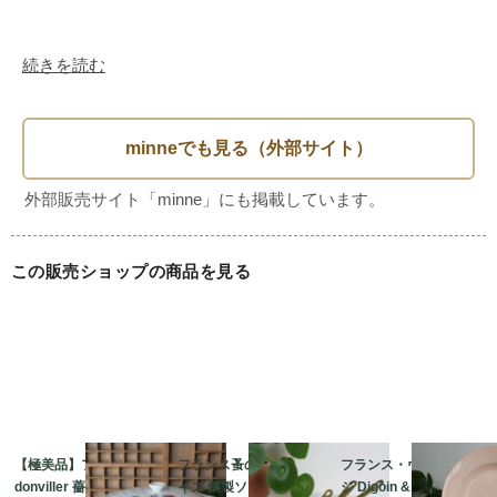
続きを読む
この販売ショップの商品を見る
【極美品】フランス Ba
フランス蚤の市 ミニサ
フランス・ヴィンテー
donviller 薔薇のチュリ
イズ 銅製ソースパン 3
ジ Digoin & Sarregue