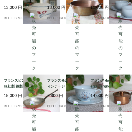
ンヌ / TULIPES 蓋付き
ア・コンフィチュー
and）MDL 風車刻印 ペ
13,000
円
18,000
円
11,000
円
チュリーン 赤いチュー
ル）｜フランス発送
アのカップ＆ソーサー
リップ柄 1920-50年頃
（到着まで2-3週間）
淡いブルーの陶器｜フ
BELLE BROCANTE
BELLE BROCANTE
BELLE BROCANTE
｜フランス発送（到着
ランス発送（到着まで2
まで2-3週間）
-3週間）
フランスビンテージ Ce
フランス蚤の市 希少 ヴ
フランス蚤の市 希少 Pi
lia社製 銅製フライパン
ィンテージ ポルニック
erre Vergnes Durfort
21cm（刻印あり）本
陶器 カップ＆ソーサー
蓋付き 銅のソースパン
15,000
円
7,800
円
14,000
円
格プロ仕様 錫引き｜フ
/ Cottage（コテージ）
10cm｜フランス発送
ランス発送（到着まで2
シリーズ 手書きのバス
（到着まで2-3週間）
BELLE BROCANTE
BELLE BROCANTE
BELLE BROCANTE
-3週間）
ケット花柄｜フランス
発送（到着まで2-3週
間）