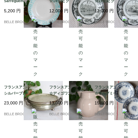
Sarreguemines サルグ
☆19世紀 クレイユ・
☆19世紀 クレイユ・
ミンヌ Honfleur ターコ
エ・モントロー Creil e
エ・モントロー Creil e
5,200
円
12,000
円
12,000
円
イズブルーの美しいプ
t Montereau「La Chas
t Montereau「La Cour
レート/皿｜フランス発
se au Cerf」Assiette
se des Haies」Assiett
BELLE BROCANTE
BELLE BROCANTE
BELLE BROCANTE
送（到着まで2-3週間）
Parlante｜フランスか
e Parlante｜フランス
ら発送
から発送
フランスアンティーク/
フランスアンティーク
フランスアンティーク
シルバープレート☆華
☆ディゴワン サルグミ
☆サルグミーヌ スープ
麗な装飾ハンドル付き
ーヌ ピッチャー |Digoi
皿 3枚セット SARREG
23,000
円
13,000
円
15,800
円
保温ディッシュ（フー
n & Sarreguemines パ
UEMINES SERES｜フ
ドウォーマー）｜フラ
ンプキン型 パウダーピ
ランス発送（到着まで2
BELLE BROCANTE
BELLE BROCANTE
BELLE BROCANTE
ンス発送（到着まで2-3
ンク｜フランス発送
-3週間）
週間）
（到着まで2-3週間）