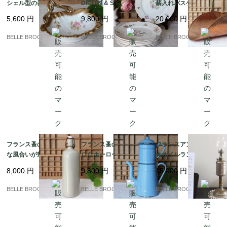
シェル型の器 ハンド
DIGOIN & SARREGUE
薪入れバスケット｜フ
ル付 Maison Barbier｜
MINES お皿7枚｜フラ
ランス発送（到着まで2
5,600
円
9,800
円
20,000
円
フランス発送（到着ま
ンス発送（到着まで2-3
-3週間）
で2-3週間）
週間）
BELLE BROCANTE
BELLE BROCANTE
BELLE BROCANTE
フランス蚤の市★素朴
フランス蚤の市★レト
フランスアンティーク
な風合いが魅力のアン
ロなホーローコーヒー
★オイルランプ Lampe
ティーク陶器瓶｜フラ
ポット【シャビーシッ
Pigeon (ランプ・ピジ
8,000
円
9,800
円
15,000
円
ンス発送（到着まで2-3
クなブルー】｜フラン
ョン)｜フランス発送
週間）
ス発送（到着まで2-3週
（到着まで2-3週間）
BELLE BROCANTE
BELLE BROCANTE
BELLE BROCANTE
間）