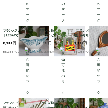
フランスアンティーク
フランス Berger ベル
【フランス職人の一点
｜LEBACQZ & BOUC
ジェ アニゼット カラフ
物】手彫り木製ハンド
HART “LUCERNE” ソ
ェ カンガルー ヴィンテ
ミラー / エコール・ブ
8,900
円
7,600
円
9,000
円
ースボート / サンタマ
ージ 1950s 希少｜フラ
ール出身作家 J.L. Bran
ン / 19世紀末｜フラン
ンス発送（到着まで2-3
dily作｜フランス発送
BELLE BROCANTE
BELLE BROCANTE
BELLE BROCANTE
ス発送（到着まで2-3週
週間）
（到着まで2-3週間）
間）
フランス ブロカント 銅
フランス蚤の市 50-60s
フランス・アンティー
製フライパン 7点セッ
ヴィンテージ 小鹿のフ
ク JAPYスタイル ホ