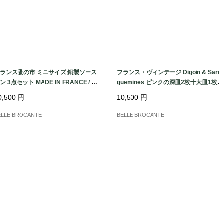
ランス蚤の市 ミニサイズ 銅製ソース
フランス・ヴィンテージ Digoin & Sar
ン 3点セット MADE IN FRANCE / 真
guemines ピンクの深皿2枚十大皿1枚
ハンドル コッパー ミニ片手鍋
フランス発送（到着まで2-3週間）
0,500
円
10,500
円
ELLE BROCANTE
BELLE BROCANTE