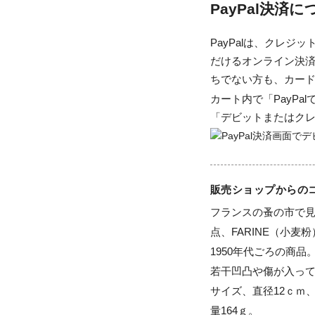
PayPal決済
PayPalは、クレ
だけるオンライン決済
ちでない方も、カー
カート内で「PayP
「デビットまたはク
販売ショップからの
フランスの蚤の市で見
点、FARINE（小麦
1950年代ごろの商品。
若干凹凸や傷が入って
サイズ、直径12ｃｍ、
量164ｇ。
