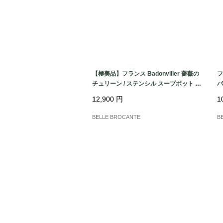
【極美品】フランス Badonviller 薔薇の
フ
チュリーン / ステンシル スープポット 蓋
パ
付き深皿｜フランス発送（到着まで2-3
鍮
12,900
円
1
週間）
BELLE BROCANTE
B