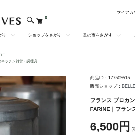
マイアカ
0
がす
ショップをさがす
蚤の市をさがす
NTE
のキッチン雑貨・調理具
商品ID：177509515
販売ショップ：
BELL
フランス ブロカン
FARINE｜フラ
6,500円
(