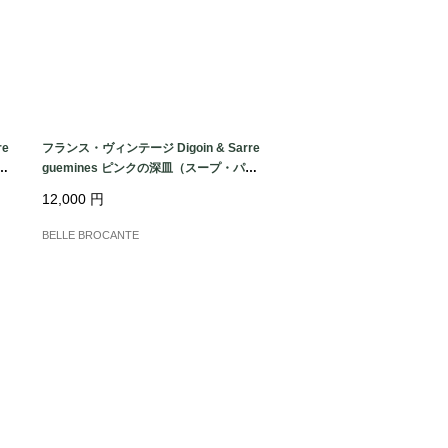
re
フランス・ヴィンテージ Digoin & Sarre
｜
guemines ピンクの深皿（スープ・パス
タプレート）4枚セット｜フランス発送
12,000
円
（到着まで2-3週間）
BELLE BROCANTE