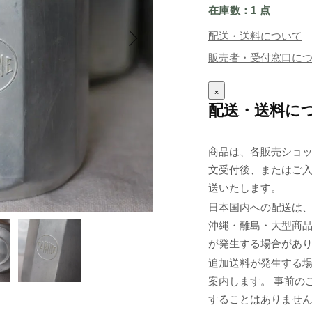
在庫数：1 点
配送・送料について
販売者・受付窓口に
×
配送・送料に
商品は、各販売ショッ
文受付後、またはご入
送いたします。
日本国内への配送は、
沖縄・離島・大型商
が発生する場合があ
追加送料が発生する
案内します。 事前の
することはありませ