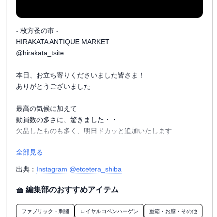
できるかぎり丁寧にご紹介を、と改めて思います

.

10月は毎週末イベントに出店予定で

- 枚方蚤の市 -

名古屋、広島、大阪北浜、台北、万博(太陽の塔のほう)

HIRAKATA ANTIQUE MARKET

どう見積もっても、てんやわんや確定です

@hirakata_tsite

.

だけど、ひとつひとつのイベントのことを

本日、お立ち寄りくださいました皆さま！

すごく大事に思っていて

ありがとうございました

それぞれの場所でみなさまに

可愛いものをお届けしたい、知っていただきたい気持ちで

最高の気候に加えて

張り切って、あわてず丁寧に、準備をすすめます

動員数の多さに、驚きました・・

.

欠品したものも多く、明日ドカッと追加いたします

この秋、燃え尽きるまで

全部見る
どうかお付き合いいただけると嬉しいです

明日も @moyi_store と

共にお待ちしております◎

出典：
Instagram @etcetera_shiba
🧺 編集部のおすすめアイテム
ファブリック・刺繍
ロイヤルコペンハーゲン
重箱・お膳・その他