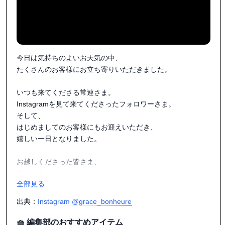
#アンティーク好き

#古くて可愛くて小さいものたち

#ameoの好きなもの

今日は気持ちのよいお天気の中、

たくさんのお客様にお立ち寄りいただきました。

いつも来てくださる常連さま。

Instagramを見て来てくださったフォロワーさま。

そして、

はじめましてのお客様にもお迎えいただき、

嬉しい一日となりました。

お越しくださった皆さま、

本当にありがとうございました。

全部見る
また、

ご一緒させていただいた出店者の皆さま、

出典：
Instagram @grace_bonheure
そして素敵な場をつくってくださった

主催者の皆さまにも、

🧺 編集部のおすすめアイテム