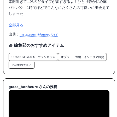
素敵過ぎて...私のどタイプが多すぎるよ！ひとり静かに心臓
バクバク　1時間ほどでこんなにたくさんの可愛いに出会えて
しまった

全部見る
店主さんたちとの短くも楽しい会話

唯一無二の貴重な可愛いお品たち

出典：
Instagram @ameo.077
蚤の市には今日もみんなニコニコ

キラキラしてた

🧺 編集部のおすすめアイテム
楽しかったな

URANIUM GLASS・ウランガラス
オブジェ・置物・インテリア雑貨
(可愛いが好きな方 良かったらストーリーも見てください🐸)

その他のチェア
みんなも蚤の市へ行こう〜

・

grace_bonheure さんの投稿
🧸🧸🧸🧸🧸🧸🧸🧸🧸🧸🧸🧸

・

#枚方蚤の市

#蚤の市大好き

#ヴィンテージ好き
