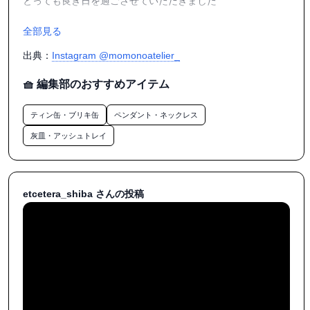
とっても良き日を過ごさせていただきました

.

全部見る
たまたま見つけて気に入ってくださったみなさま

お店を可愛いと褒めてくださったみなさま

出典：
Instagram @momonoatelier_
会いに来てくださったみなさま

アクセサリーを身につけて来てくださったみなさま

🧺 編集部のおすすめアイテム
何度も戻って来てくださったみなさま

「インスタで見たあれ」を

ティン缶・ブリキ缶
ペンダント・ネックレス
目指して来てくださったみなさまも

灰皿・アッシュトレイ
.

たくさんの素敵なお店がならぶなかから

アトリエモモを見つけて、えらんでくださったみなさま

ほんとうにありがとうございます

etcetera_shiba さんの投稿
.

準備でてんやわんやになっていると

写真を撮ったり投稿したりの時間をとることが

なかなか難しいときもあって

それでも、こうして

SNSを見て実物を見に来てくださるかたが

たくさんいらっしゃることを実感すると
