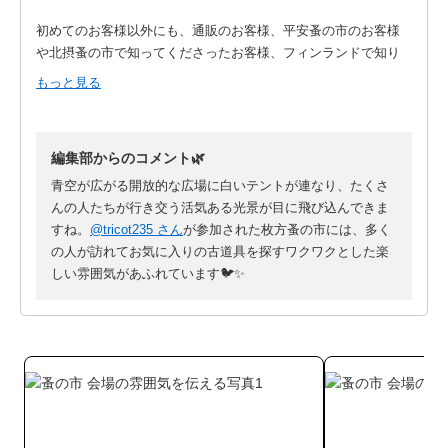
初めてのお客様以外にも、通販のお客様、平安蚤の市のお客様
や北摂蚤の市で知ってくださったお客様、フィンランドで知り
合ったお友だちなどなど本当にお話できて嬉しかったです❤️
もっと見る
スタッフの皆さんにもお世話になりました！
（BGMが最高の選曲！最初に落日飛車かかって私はとっても盛
編集部からのコメント🌿
り上がりました😂）
青空が広がる開放的な広場に白いテントが連なり、たくさ
楽しい1日をありがとうございました。
んの人たちが行き交う活気ある光景が目に飛び込んできま
またお会いしましょうね～🐦
すね。
@tricot235 さん
が参加された枚方蚤の市には、多く
の人が訪れてお気に入りの古道具を探すワクワクとした楽
※写真をまたまた撮り忘れたのでいろいろ頂きました！toshieさ
しい雰囲気があふれています🐦✨
んありがとう！
@hirakata_tsite