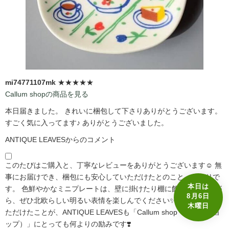
mi74771107mk
★★★★★
Callum shopの商品を見る
本日届きました。 きれいに梱包して下さりありがとうございます。
すごく気に入ってます♪ ありがとうございました。
ANTIQUE LEAVESからのコメント
このたびはご購入と、丁寧なレビューをありがとうございます☺️ 無
事にお届けでき、梱包にも安心していただけたとのこと、何よりで
本日は
す。 色鮮やかなミニプレートは、壁に掛けたり棚に飾ったりしなが
8月6日
ら、ぜひ北欧らしい明るい表情を楽しんでください✨ 気に入ってい
木曜日
ただけたことが、ANTIQUE LEAVESも「Callum shop（カラムショ
ップ）」にとっても何よりの励みです❣️