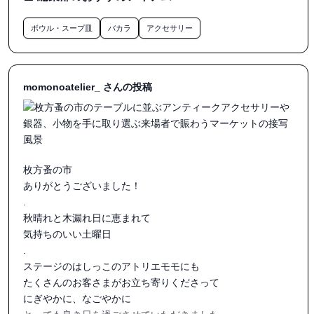
心より感謝申し上げます。

ボウル・スープ皿
バカラ
アクセサリー
また次の場所でも、お会いできますように。

#枚方蚤の市#蚤の市#蔦屋#関西蚤の市#ヨーロッパアンティ
momonoatelier_ さんの投稿
ーク

枚方蚤の市

ありがとうございました！

.

秋晴れと木漏れ日に恵まれて

気持ちのいい土曜日

.

ステージのはしっこのアトリエモモにも

たくさんのお客さまがお立ち寄りくださって

にぎやかに、なごやかに
