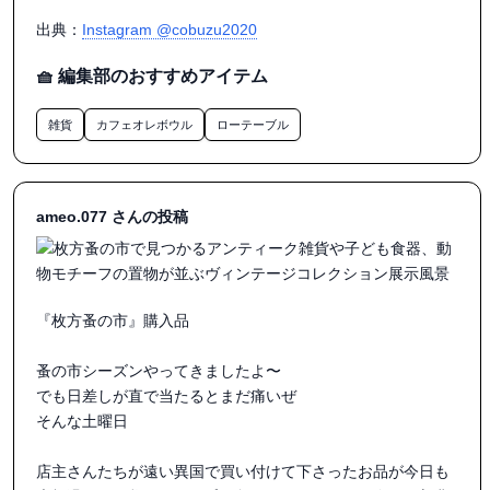
スタッフの皆様

出典：
Instagram @cobuzu2020
スムーズな誘導ありがとうございました

🧺 編集部のおすすめアイテム
次回は今週末　12日(日)

北摂蚤の市に出店させていただきます

雑貨
カフェオレボウル
ローテーブル
よろしくお願いします。

・

ameo.077 さんの投稿
・

・

#古道具 #アンティーク #蚤の市 #ヴィンテージ #ブロカント

『枚方蚤の市』購入品

蚤の市シーズンやってきましたよ〜

でも日差しが直で当たるとまだ痛いぜ

そんな土曜日

店主さんたちが遠い異国で買い付けて下さったお品が今日も