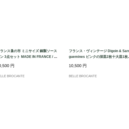
ランス蚤の市 ミニサイズ 銅製ソース
フランス・ヴィンテージ Digoin & Sar
ン 3点セット MADE IN FRANCE / 真
guemines ピンクの深皿2枚十大皿1枚
ハンドル コッパー ミニ片手鍋
フランス発送（到着まで2-3週間）
0,500
円
10,500
円
ELLE BROCANTE
BELLE BROCANTE