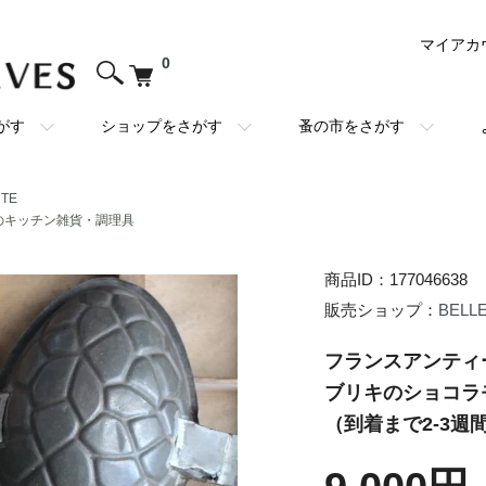
マイアカ
0
がす
ショップをさがす
蚤の市をさがす
NTE
のキッチン雑貨・調理具
商品ID：177046638
販売ショップ：
BELL
フランスアンティ
ブリキのショコラ
（到着まで2-3週