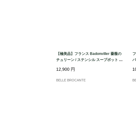
【極美品】フランス Badonviller 薔薇の
フ
チュリーン / ステンシル スープポット 蓋
パ
付き深皿｜フランス発送（到着まで2-3
鍮
12,900
円
1
週間）
BELLE BROCANTE
B