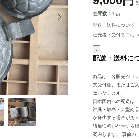
9,000円
(
在庫数：1 点
配送・送料について
販売者・受付窓口に
×
配送・送料に
商品は、各販売ショッ
文受付後、またはご入
送いたします。
日本国内への配送は、
沖縄・離島・大型商
が発生する場合があ
追加送料が発生する
案内します。 事前の