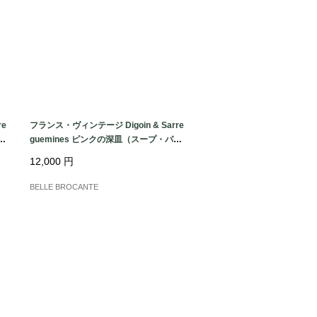
re
フランス・ヴィンテージ Digoin & Sarre
｜
guemines ピンクの深皿（スープ・パス
タプレート）4枚セット｜フランス発送
12,000
円
（到着まで2-3週間）
BELLE BROCANTE